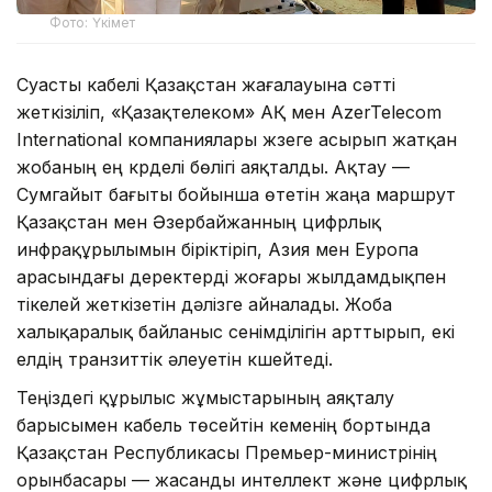
Фото: Үкімет
Суасты кабелі Қазақстан жағалауына сәтті
жеткізіліп, «Қазақтелеком» АҚ мен AzerTelecom
International компаниялары жүзеге асырып жатқан
жобаның ең күрделі бөлігі аяқталды. Ақтау —
Сумгайыт бағыты бойынша өтетін жаңа маршрут
Қазақстан мен Әзербайжанның цифрлық
инфрақұрылымын біріктіріп, Азия мен Еуропа
арасындағы деректерді жоғары жылдамдықпен
тікелей жеткізетін дәлізге айналады. Жоба
халықаралық байланыс сенімділігін арттырып, екі
елдің транзиттік әлеуетін күшейтеді.
Теңіздегі құрылыс жұмыстарының аяқталу
барысымен кабель төсейтін кеменің бортында
Қазақстан Республикасы Премьер-министрінің
орынбасары — жасанды интеллект және цифрлық