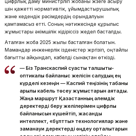
цифрлық даму министрлігі жобаны жүзеге асыру
үшін қажетті нормативтік, ұйымдастырушылық
және кедендік рәсімдердің орындалуын
қамтамасыз етті. Соның нәтижесінде құрылыс
жұмыстары әкімшілік кідіріссіз жедел басталды.
Аталған жоба 2025 жылы басталған болатын.
Мамандар инженерлік ізденістер жүргізіп, оңтайлы
бағытты айқындап, кабелді сынақтан өткізді.
— Біз Транскаспий суасты талшықты-
оптикалық байланыс желісін салудың ең
күрделі кезеңін — Каспий теңізінің табаны
арқылы кабель төсеу жұмыстарын аяқтадық.
Жаңа маршрут Қазақстанның әлемдік
деректерді беру желілерімен цифрлық
байланысын күшейтіп, жасанды
интеллект, «бұлтты» технологиялар және
заманауи деректерді өңдеу орталықтарын