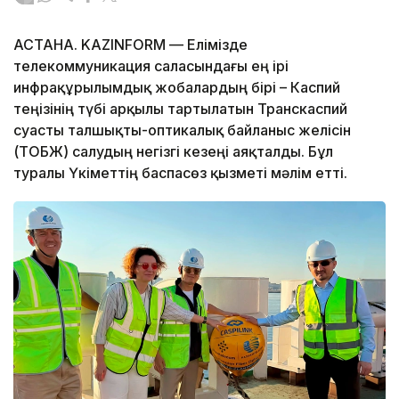
АСТАНА. KAZINFORM — Елімізде
телекоммуникация саласындағы ең ірі
инфрақұрылымдық жобалардың бірі – Каспий
теңізінің түбі арқылы тартылатын Транскаспий
суасты талшықты-оптикалық байланыс желісін
(ТОБЖ) салудың негізгі кезеңі аяқталды. Бұл
туралы Үкіметтің баспасөз қызметі мәлім етті.