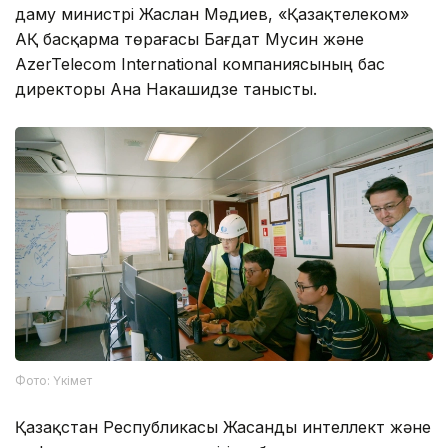
даму министрі Жаслан Мәдиев, «Қазақтелеком»
АҚ басқарма төрағасы Бағдат Мусин және
AzerTelecom International компаниясының бас
директоры Ана Накашидзе танысты.
Фото: Үкімет
Қазақстан Республикасы Жасанды интеллект және