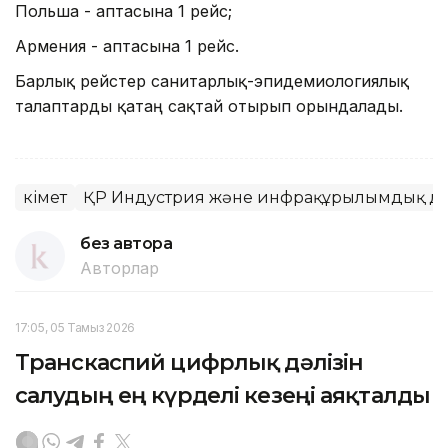
Польша - аптасына 1 рейс;
Армения - аптасына 1 рейс.
Барлық рейстер санитарлық-эпидемиологиялық
талаптарды қатаң сақтай отырып орындалады.
Үкімет
ҚР Индустрия және инфрақұрылымдық да
без автора
Авторлар
17:05, 05 Тамыз 2026
Транскаспий цифрлық дәлізін
салудың ең күрделі кезеңі аяқталды