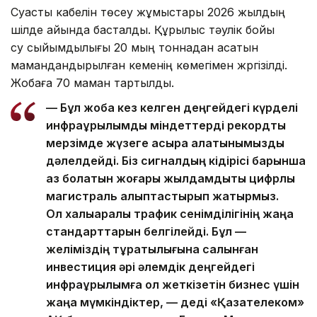
Суасты кабелін төсеу жұмыстары 2026 жылдың
шілде айында басталды. Құрылыс тәулік бойы
су сыйымдылығы 20 мың тоннадан асатын
мамандандырылған кеменің көмегімен жүргізілді.
Жобаға 70 маман тартылды.
— Бұл жоба кез келген деңгейдегі күрделі
инфрақұрылымдық міндеттерді рекордтық
мерзімде жүзеге асыра алатынымызды
дәлелдейді. Біз сигналдың кідірісі барынша
аз болатын жоғары жылдамдықты цифрлық
магистраль қалыптастырып жатырмыз.
Ол халықаралық трафик сенімділігінің жаңа
стандарттарын белгілейді. Бұл —
желіміздің тұрақтылығына салынған
инвестиция әрі әлемдік деңгейдегі
инфрақұрылымға қол жеткізетін бизнес үшін
жаңа мүмкіндіктер, — деді «Қазақтелеком»