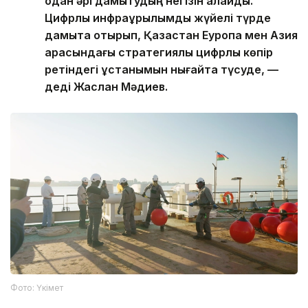
одан әрі дамытудың негізін қалайды.
Цифрлық инфрақұрылымды жүйелі түрде
дамыта отырып, Қазақстан Еуропа мен Азия
арасындағы стратегиялық цифрлық көпір
ретіндегі ұстанымын нығайта түсуде, —
деді Жаслан Мәдиев.
Фото: Үкімет