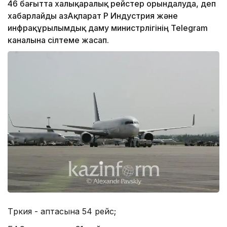
46 бағытта халықаралық рейстер орындалуда, деп
хабарлайды ҚазАқпарат ҚР Индустрия және
инфрақұрылымдық даму министрлігінің Telegram
каналына сілтеме жасап.
Түркия - аптасына 54 рейс;