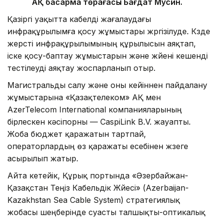
АҚ басқарма төрағасы Бағдат Мусин.
Қазіргі уақытта кабелді жағалаудағы
инфрақұрылымға қосу жұмыстары жүргізілуде. Күзде
жерүсті инфрақұрылымының құрылысын аяқтап,
іске қосу-баптау жұмыстарын және жүйені кешенді
тестілеуді аяқтау жоспарланып отыр.
Магистральды салу және оны кейіннен пайдалану
жұмыстарына «Қазақтелеком» АҚ мен
AzerTelecom International компанияларының
бірлескен кәсіпорны — CaspiLink B.V. жауапты.
Жоба бюджет қаражатын тартпай,
операторлардың өз қаражаты есебінен жүзеге
асырылып жатыр.
Айта кетейік, Құрық портында «Әзербайжан-
Қазақстан Теңіз Кабельдік Жүйесі» (Azerbaijan-
Kazakhstan Sea Cable System) стратегиялық
жобасы шеңберінде суасты талшықты-оптикалық