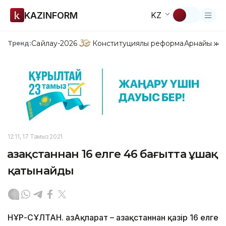
KAZINFORM
KZ
Сайлау-2026
Конституциялық реформа
Арнайы жо
Тренд:
12:11, 17 Тамыз 2021
Қазақстаннан 16 елге 46 бағытта ұшақ
қатынайды
НҰР-СҰЛТАН. ҚазАқпарат – Қазақстаннан қазір 16 елге