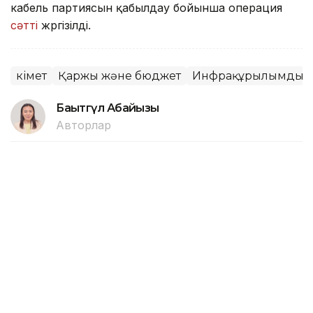
кабель партиясын қабылдау бойынша операция
сәтті
жүргізілді.
Үкімет
Қаржы және бюджет
Инфрақұрылымдық 
Бақытгүл Абайқызы
Авторлар
13:18, 05 Тамыз 2026
Нұрлыбек Нәлібаев Ақтөбе
облысындағы ірі
инфрақұрылымдық және
әлеуметтік жобалармен танысты