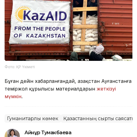
Фото: ҚР Үкіметі
Бұған дейін хабарланғандай, Қазақстан Ауғанстанға
теміржол құрылысы материалдарын
жеткізуі
мүмкін
.
Гуманитарлық көмек
Қазақстанның сыртқы саясаты
Айнұр Тумакбаева