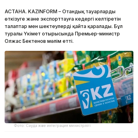
АСТАНА. KAZINFORM – Отандық тауарларды
өткізуге және экспорттауға кедергі келтіретін
талаптар мен шектеулерді қайта қаралады. Бұл
туралы Үкімет отырысында Премьер-министр
Олжас Бектенов мәлім етті.
Фото: Сауда және интеграция министрлігі