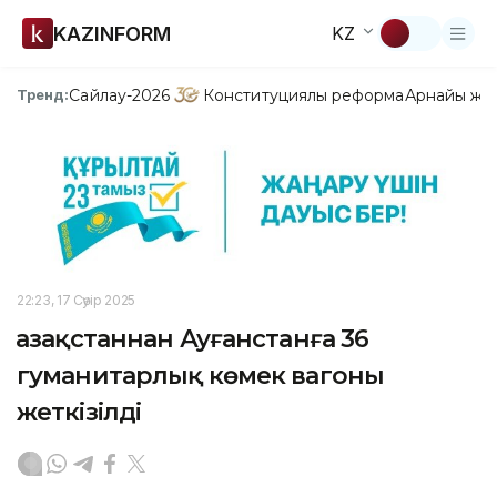
KAZINFORM
KZ
Сайлау-2026
Конституциялық реформа
Арнайы жо
Тренд:
22:23, 17 Сәуір 2025
Қазақстаннан Ауғанстанға 36
гуманитарлық көмек вагоны
жеткізілді