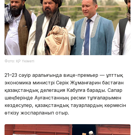
Фото: ҚР Үкіметі
21–23 сәуір аралығында вице-премьер — ұлттық
экономика министрі Серік Жұманғарин бастаған
қазақстандық делегация Кабулға барады. Сапар
шеңберінде Ауғанстанның ресми тұлғаларымен
кездесулер, қазақстандық тауарлардың көрмесін
өткізу жоспарланып отыр.