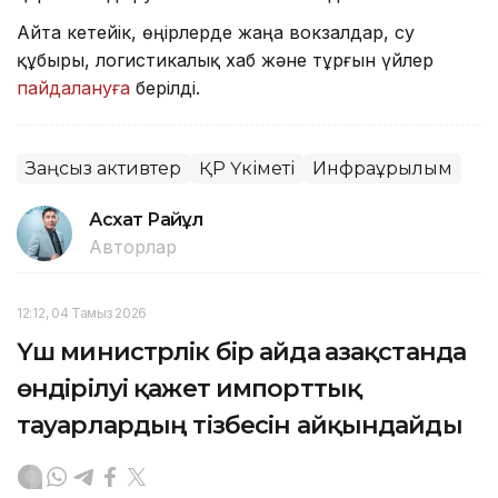
Айта кетейік, өңірлерде жаңа вокзалдар, су
құбыры, логистикалық хаб және тұрғын үйлер
пайдалануға
берілді.
Заңсыз активтер
ҚР Үкіметі
Инфрақұрылым
Асхат Райқұл
Авторлар
12:12, 04 Тамыз 2026
Үш министрлік бір айда Қазақстанда
өндірілуі қажет импорттық
тауарлардың тізбесін айқындайды