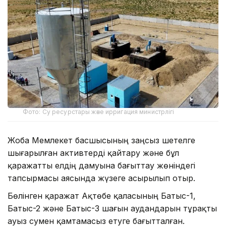
Фото: Су ресурстары және ирригация министрлігі
Жоба Мемлекет басшысының заңсыз шетелге
шығарылған активтерді қайтару және бұл
қаражатты елдің дамуына бағыттау жөніндегі
тапсырмасы аясында жүзеге асырылып отыр.
Бөлінген қаражат Ақтөбе қаласының Батыс-1,
Батыс-2 және Батыс-3 шағын аудандарын тұрақты
ауыз сумен қамтамасыз етуге бағытталған.