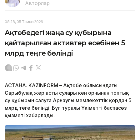
Авторлар
08:28, 05 Тамыз 2026
Ақтөбедегі жаңа су құбырына
қайтарылған активтер есебінен 5
млрд теңге бөлінді
АСТАНА. KAZINFORM – Ақтөбе облысындағы
Сарыбұлақ жер асты сулары кен орнынан топтық
су құбырын салуға Арнаулы мемлекеттік қордан 5
млрд теңге бөлінді. Бұл туралы Үкіметтің баспасөз
қызметі хабарлады.