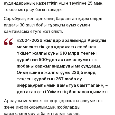
аудандарының қажеттілігі үшін тәулігіне 25 мың
текше метр су бағытталады.
Сарыбұлақ кен орнының барланған қоры өңірді
алдағы 30 жыл бойы тұрақты ауыз сумен
қамтамасыз етуге жеткілікті.
«2024-2026 жылдар аралығында Арнаулы
мемлекеттік қор қаражаты есебінен
Үкімет жалпы құны 610 млрд теңгені
құрайтын 500-ден астам әлеуметтік
жобаны қаржыландыруды мақұлдады.
Оның ішінде жалпы құны 226,5 млрд
теңгені құрайтын 267 жоба су
инфрақұрылымын дамытуға бағытталған», –
деп атап өтті Үкіметтің баспасөз қызметі.
Арнаулы мемлекеттік қор қаражаты әлеуметтік
және инфрақұрылымдық жобаларды
қаржыландыруға бағытталып келеді.