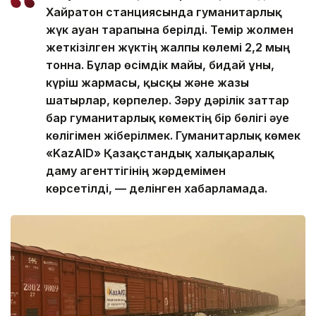
Хайратон станциясында гуманитарлық
жүк ауған тарапына берілді. Темір жолмен
жеткізілген жүктің жалпы көлемі 2,2 мың
тонна. Бұлар өсімдік майы, бидай ұны,
күріш жармасы, қысқы және жазғы
шатырлар, көрпелер. Зәру дәрілік заттар
бар гуманитарлық көмектің бір бөлігі әуе
көлігімен жіберілмек. Гуманитарлық көмек
«KazAID» Қазақстандық халықаралық
даму агенттігінің жәрдемімен
көрсетілді, — делінген хабарламада.