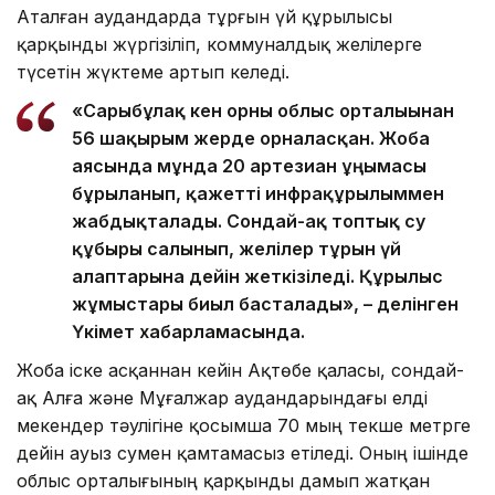
Аталған аудандарда тұрғын үй құрылысы
қарқынды жүргізіліп, коммуналдық желілерге
түсетін жүктеме артып келеді.
«Сарыбұлақ кен орны облыс орталығынан
56 шақырым жерде орналасқан. Жоба
аясында мұнда 20 артезиан ұңғымасы
бұрғыланып, қажетті инфрақұрылыммен
жабдықталады. Сондай-ақ топтық су
құбыры салынып, желілер тұрғын үй
алаптарына дейін жеткізіледі. Құрылыс
жұмыстары биыл басталады», – делінген
Үкімет хабарламасында.
Жоба іске асқаннан кейін Ақтөбе қаласы, сондай-
ақ Алға және Мұғалжар аудандарындағы елді
мекендер тәулігіне қосымша 70 мың текше метрге
дейін ауыз сумен қамтамасыз етіледі. Оның ішінде
облыс орталығының қарқынды дамып жатқан