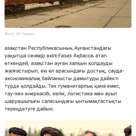
Фото: ҚР Үкіметі
Қазақстан Республикасының Ауғанстандағы
уақытша сенімді өкілі Ғазиз Ақбасов атап
өткендей, Қазақстан ауған халқын қолдауды
жалғастырып, екі ел арасындағы достық, сауда-
экономикалық байланысты дамытуды дәйекті
түрде қолдайды. Тек гуманитарлық қана емес,
тау-кен өнеркәсібі, көлік, логистика мен ауыл
шаруашылығы саласындағы ынтымақтастықты
тереңдетуге дайын.