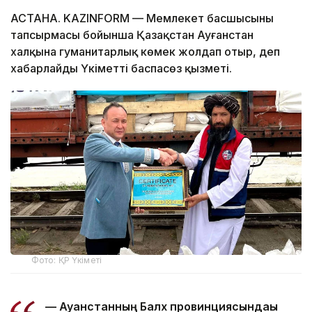
АСТАНА. KAZINFORM — Мемлекет басшысының
тапсырмасы бойынша Қазақстан Ауғанстан
халқына гуманитарлық көмек жолдап отыр, деп
хабарлайды Үкіметтің баспасөз қызметі.
Фото: ҚР Үкіметі
— Ауғанстанның Балх провинциясындағы