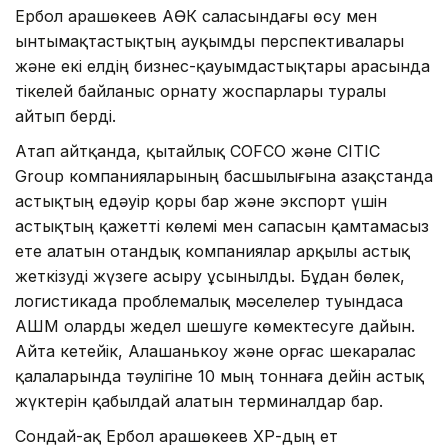
Ербол Қарашөкеев АӨК саласындағы өсу мен
ынтымақтастықтың ауқымды перспективалары
және екі елдің бизнес-қауымдастықтары арасында
тікелей байланыс орнату жоспарлары туралы
айтып берді.
Атап айтқанда, қытайлық COFCO және CITIC
Group компанияларының басшылығына Қазақстанда
астықтың едәуір қоры бар және экспорт үшін
астықтың қажетті көлемі мен сапасын қамтамасыз
ете алатын отандық компаниялар арқылы астық
жеткізуді жүзеге асыру ұсынылды. Бұдан бөлек,
логистикада проблемалық мәселелер туындаса
АШМ оларды жедел шешуге көмектесуге дайын.
Айта кетейік, Алашанькоу және Қорғас шекаралас
қалаларында тәулігіне 10 мың тоннаға дейін астық
жүктерін қабылдай алатын терминалдар бар.
Сондай-ақ Ербол Қарашөкеев ҚХР-дың ет