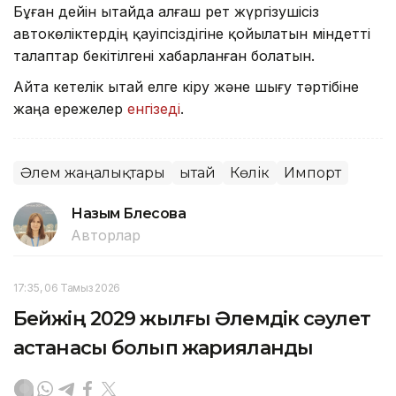
Бұған дейін Қытайда алғаш рет жүргізушісіз
автокөліктердің қауіпсіздігіне қойылатын міндетті
талаптар бекітілгені хабарланған болатын.
Айта кетелік Қытай елге кіру және шығу тәртібіне
жаңа ережелер
енгізеді
.
Әлем жаңалықтары
Қытай
Көлік
Импорт
Назым Бөлесова
Авторлар
17:35, 06 Тамыз 2026
Бейжің 2029 жылғы Әлемдік сәулет
астанасы болып жарияланды