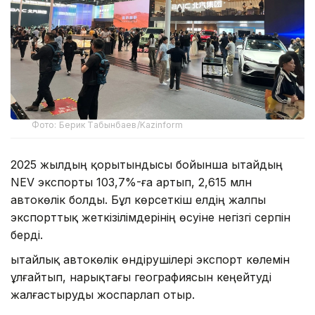
Фото: Берик Табынбаев/Kazinform
2025 жылдың қорытындысы бойынша Қытайдың
NEV экспорты 103,7%-ға артып, 2,615 млн
автокөлік болды. Бұл көрсеткіш елдің жалпы
экспорттық жеткізілімдерінің өсуіне негізгі серпін
берді.
Қытайлық автокөлік өндірушілері экспорт көлемін
ұлғайтып, нарықтағы географиясын кеңейтуді
жалғастыруды жоспарлап отыр.