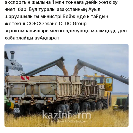
экспортын жылына 1 млн тоннаға дейін жеткізу
ниеті бар. Бұл туралы Қазақстанның Ауыл
шаруашылығы министрі Бейжіңде Қытайдың
жетекші COFCO және CITIC Group
агрокомпанияларымен кездесуінде мәлімдеді, деп
хабарлайды ҚазАқпарат.