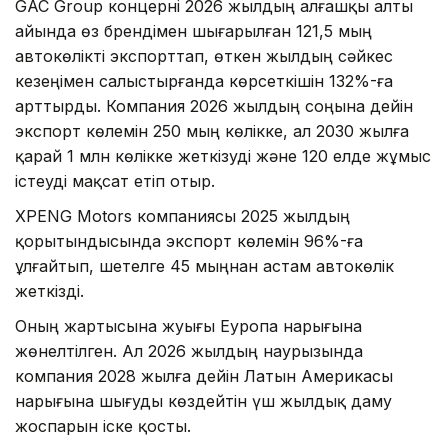
GAC Group концерні 2026 жылдың алғашқы алты
айында өз брендімен шығарылған 121,5 мың
автокөлікті экспорттап, өткен жылдың сәйкес
кезеңімен салыстырғанда көрсеткішін 132%-ға
арттырды. Компания 2026 жылдың соңына дейін
экспорт көлемін 250 мың көлікке, ал 2030 жылға
қарай 1 млн көлікке жеткізуді және 120 елде жұмыс
істеуді мақсат етіп отыр.
XPENG Motors компаниясы 2025 жылдың
қорытындысында экспорт көлемін 96%-ға
ұлғайтып, шетелге 45 мыңнан астам автокөлік
жеткізді.
Оның жартысына жуығы Еуропа нарығына
жөнелтілген. Ал 2026 жылдың наурызында
компания 2028 жылға дейін Латын Америкасы
нарығына шығуды көздейтін үш жылдық даму
жоспарын іске қосты.