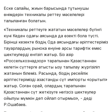
Еске салайық, жиын барысында тұтынушы
өнімдерін техникалық реттеу мәселелері
талқыланған болатын.
«Техникалық реттеуге жататын мәселелер бүгінгі
күні Кеден одағы аясында да өзекті бола түсті.
Бірінші кезекте біздің Одақ аясындағы әріптестеріміз
тауарлардың рынокқа енуіне қарсы тарифтік емес
шектеулерді енгізіп жатыр. Біз қазір
«Россельхознадзор» тарапынан Қазақстаннан
келетін сүттерге қатысты қызу талқылау жүргізіліп
жатқанын білеміз. Расында, біздің ресейлік
әріптестерімізді қазақстандық сүт импорты «қорқытып»
жатыр. Соған орай, олардың тарапынан
Қазақстаннан сүт жеткізуге негізсіз шектеулер
қойылуы мүмкін деп ойлап отырмыз», - деді
Р.Ошақбаев.