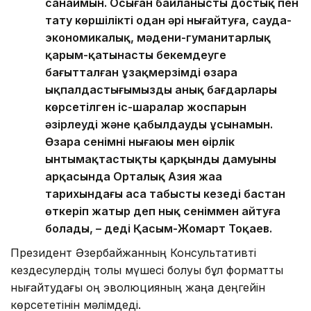
санаймын. Осыған байланысты достық пен
тату көршілікті одан әрі нығайтуға, сауда-
экономикалық, мәдени-гуманитарлық
қарым-қатынасты бекемдеуге
бағытталған ұзақмерзімді өзара
ықпалдастығымыздың анық бағдарлары
көрсетілген іс-шаралар жоспарын
әзірлеуді және қабылдауды ұсынамын.
Өзара сенімнің нығаюы мен өңірлік
ынтымақтастықтың қарқынды дамуының
арқасында Орталық Азия жаңа
тарихындағы аса табысты кезеңді бастан
өткеріп жатыр деп нық сеніммен айтуға
болады, – деді Қасым-Жомарт Тоқаев.
Президент Әзербайжанның Консультативті
кездесулердің толық мүшесі болуы бұл форматты
нығайтудағы оң эволюцияның жаңа деңгейін
көрсететінін мәлімдеді.