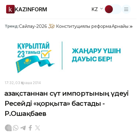
KAZINFORM
KZ
Сайлау-2026
Конституциялық реформа
Арнайы жо
Тренд:
17:32, 03 Қараша 2014
Қазақстаннан сүт импортының үдеуі
Ресейді «қорқыта» бастады -
Р.Ошақбаев