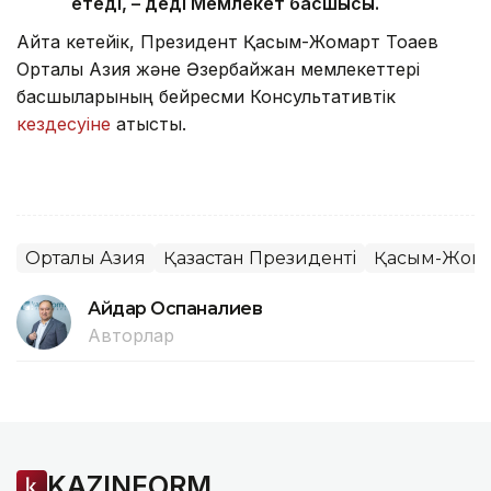
етеді, – деді Мемлекет басшысы.
Айта кетейік, Президент Қасым-Жомарт Тоқаев
Орталық Азия және Әзербайжан мемлекеттері
басшыларының бейресми Консультативтік
кездесуіне
қатысты.
Орталық Азия
Қазақстан Президенті
Қасым-Жомар
Айдар Оспаналиев
Авторлар
KAZINFORM