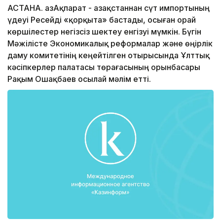
АСТАНА. ҚазАқпарат - Қазақстаннан сүт импортының
үдеуі Ресейді «қорқыта» бастады, осыған орай
көршілестер негізсіз шектеу енгізуі мүмкін. Бүгін
Мәжілісте Экономикалық реформалар және өңірлік
даму комитетінің кеңейтілген отырысында Ұлттық
кәсіпкерлер палатасы төрағасының орынбасары
Рақым Ошақбаев осылай мәлім етті.