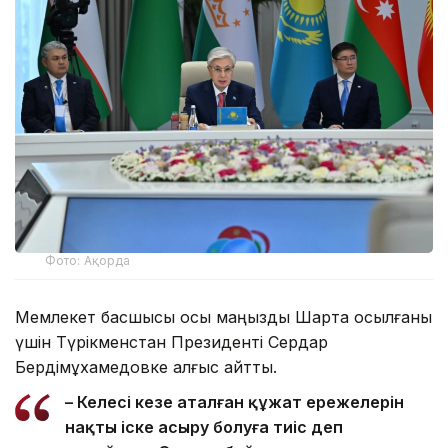
Фото: Ақорда
Мемлекет басшысы осы маңызды Шартқа қосылғаны
үшін Түрікменстан Президенті Сердар
Бердімұхамедовке алғыс айтты.
– Келесі кезең аталған құжат ережелерін
нақты іске асыру болуға тиіс деп