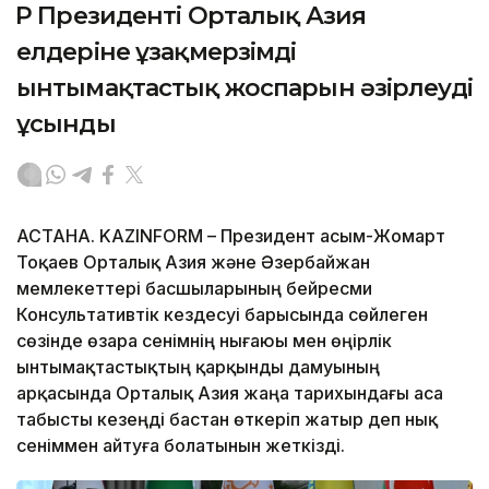
ҚР Президенті Орталық Азия
елдеріне ұзақмерзімді
ынтымақтастық жоспарын әзірлеуді
ұсынды
АСТАНА. KAZINFORM – Президент Қасым-Жомарт
Тоқаев Орталық Азия және Әзербайжан
мемлекеттері басшыларының бейресми
Консультативтік кездесуі барысында сөйлеген
сөзінде өзара сенімнің нығаюы мен өңірлік
ынтымақтастықтың қарқынды дамуының
арқасында Орталық Азия жаңа тарихындағы аса
табысты кезеңді бастан өткеріп жатыр деп нық
сеніммен айтуға болатынын жеткізді.