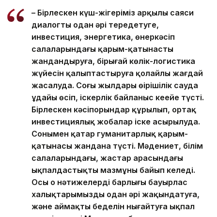
– Бірлескен күш-жігеріміз арқылы саяси
диалогты одан әрі тереңдетуге,
инвестиция, энергетика, өнеркәсіп
салаларындағы қарым-қатынасты
жандандыруға, бірыңғай көлік-логистика
жүйесін қалыптастыруға қолайлы жағдай
жасалуда. Соңғы жылдары өңірішілік сауда
ұдайы өсіп, іскерлік байланыс кеңейе түсті.
Бірлескен кәсіпорындар құрылып, ортақ
инвестициялық жобалар іске асырылуда.
Сонымен қатар гуманитарлық қарым-
қатынасы жандана түсті. Мәдениет, білім
салаларындағы, жастар арасындағы
ықпалдастықтың мазмұны байып келеді.
Осы оң нәтижелердің барлығы бауырлас
халықтарымызды одан әрі жақындатуға,
және аймақтың беделін нығайтуға ықпал