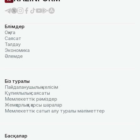
Бөлімдер
Оқиға
Саясат
Талдау
Экономика
Әлемде
Біз туралы
Пайдаланушылық келiciм
Құпиялылық саясаты
Мемлекеттік рәміздер
Жемқорлыққа қарсы шаралар
Мемлекеттік сатып алу туралы мәлiметтер
Басқалар