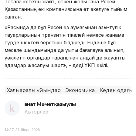
Тоқтала кететін жайт, өткен жолы ғана Ресей
Қазақстанның екі компаниясына ет әкелуге тыйым
салған.
«Расында да бұл Ресей өз аумағынан азық-түлік
тауарларының транзитін тікелей немесе жанама
түрде шектей беретінін білдіреді. Ендеше бұл
мәселе шындығында да құқықтық бағалауға алынып,
уәкілетті органдар тарапынан қандай да жауапты
қадамдар жасалуы шарт», - деді ҰКП өкілі.
Халықаралық ұйымдар
Экономика
Кеден одағы
Қанат Мәметқазыұлы
Авторлар
14:37, 31 Шілде 2026