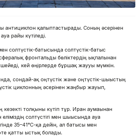
ды антициклон қалыптастырады. Соның әсерінен
 ауа райы күтіледі.
 мен солтүстік-батысында солтүстік-батыс
фералық фронтальды бөліктердің ықпалынан
шейеді, кей өңірлерде бұршақ жаууы мүмкін.
нда, сондай-ақ оңтүстік және оңтүстік-шығыстың
үстік циклонның әсерінен жаңбыр жауып,
 кезекті толқыны күтіп тұр. Иран аумағынан
еліміздің солтүстігі мен шығысында ауа
гінде 35–41°С-қа дейін, ал батысы мен
 өте қатты ыстық болады.