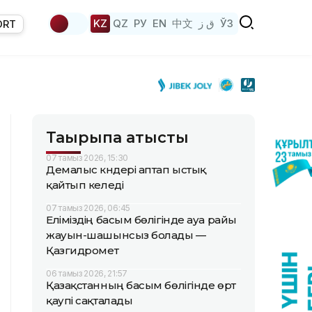
KZ
QZ
РУ
EN
中文
ق ز
ЎЗ
ORT
Тақырыпқа қатысты
07 тамыз 2026, 15:30
Демалыс күндері аптап ыстық
қайтып келеді
07 тамыз 2026, 06:45
Еліміздің басым бөлігінде ауа райы
жауын-шашынсыз болады —
Қазгидромет
06 тамыз 2026, 21:57
Қазақстанның басым бөлігінде өрт
қаупі сақталады