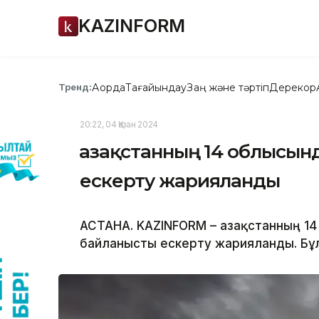
KAZINFORM
Ақорда
Тағайындау
Заң және тәртіп
Дерекқор
Тренд:
20:22, 04 Қазан 2024
Қазақстанның 14 облысын
ескерту жарияланды
АСТАНА. KAZINFORM – Қазақстанның 14
байланысты ескерту жарияланды. Бұл