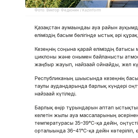
Фото: Виктор Федюнин / Kazinform
Қазақстан аумағындағы ауа райын ауқым
еліміздің басым бөлігінде ыстық әрі құрғақ
Кезеңнің соңына қарай еліміздің батысы
циклоны және онымен байланысты атмос
жаңбыр жауып, найзағай ойнайды, жел кү
Республиканың шығысында кезеңнің басы
таулы аудандарында барлық күндері оңт
найзағай күтіледі.
Барлық өңір тұрғындарын аптап ыстықтың
келетін жылы ауа массаларының әсерінен 
температурасы 35–39°С-қа дейін, оңтүсті
орталығында 36–41°С-қа дейін көтеріліп,