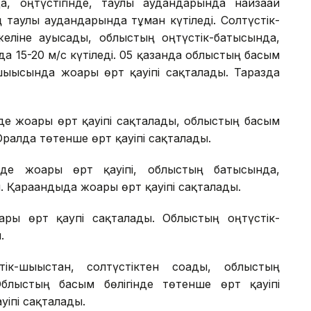
, оңтүстігінде, таулы аудандарында найзағай
 таулы аудандарында тұман күтіледі. Солтүстік-
желіне ауысады, облыстың оңтүстік-батысында,
а 15-20 м/с күтіледі. 05 қазанда облыстың басым
шығысында жоғары өрт қауіпі сақталады. Таразда
е жоғары өрт қауіпі сақталады, облыстың басым
 Оралда төтенше өрт қауіпі сақталады.
де жоғары өрт қауіпі, облыстың батысында,
 Қарағандыда жоғары өрт қауіпі сақталады.
ғары өрт қаупі сақталады. Облыстың оңтүстік-
.
к-шығыстан, солтүстіктен соғады, облыстың
Облыстың басым бөлігінде төтенше өрт қауіпі
іпі сақталады.