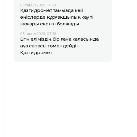
05 тамыз 2026, 14:50
Қазгидромет тамызда кей
өңірлерде құрғақшылық қаупі
жоғары екенін болжады
05 тамыз 2026, 07:16
Бүгін еліміздің бір ғана қаласында
ауа сапасы төмендейді –
Қазгидромет