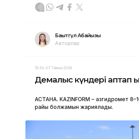
Бақытгүл Абайқызы
Авторлар
15:30, 07 Тамыз 2026
Демалыс күндері аптап ы
АСТАНА. KAZINFORM – Қазгидромет 8–1
райы болжамын жариялады.