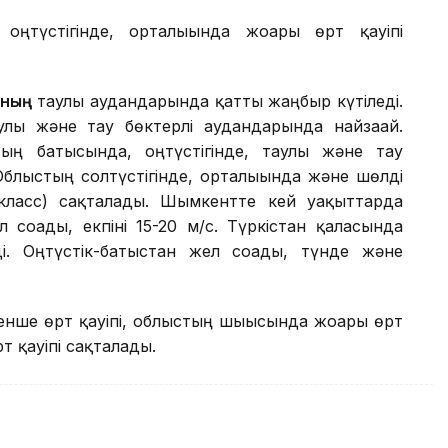
 оңтүстігінде, орталығында жоғары өрт қауіпі
ының
таулы аудандарында қатты жаңбыр күтіледі.
улы және тау бөктерлі аудандарында найзағай.
тың батысында, оңтүстігінде, таулы және тау
Облыстың солтүстігінде, орталығында және шөлді
класс) сақталады. Шымкентте кей уақыттарда
л соғады, екпіні 15-20 м/с. Түркістан қаласында
ді. Оңтүстік-батыстан жел соғады, түнде және
енше өрт қауіпі, облыстың шығысында жоғары өрт
т қауіпі сақталады.