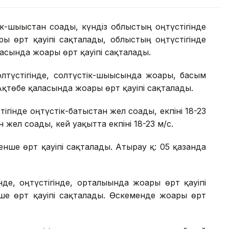
к-шығыстан соғады, күндіз облыстың оңтүстігінде
ры өрт қауіпі сақталады, облыстың оңтүстігінде
асында жоғары өрт қауіпі сақталады.
лтүстігінде, солтүстік-шығысында жоғары, басым
Ақтөбе қаласында жоғары өрт қауіпі сақталады.
тігінде оңтүстік-батыстан жел соғады, екпіні 18-23
жел соғады, кей уақытта екпіні 18-23 м/с.
енше өрт қауіпі сақталады. Атырау қ: 05 қазанда
де, оңтүстігінде, орталығында жоғары өрт қауіпі
е өрт қауіпі сақталады. Өскеменде жоғары өрт