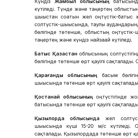
Күндіз
Жамбыл облысының
батысында
күтіледі. Түнде және таңертең облыстың
шығыстан соғатын жел оңтүстік-батыс 
солтүстік-шығысында, таулы аудандарынд
бөлігінде төтенше, облыстың оңтүстік-
таңертең және күндіз найзағай күтіледі.
Батыс Қазақстан
облысының солтүстігінд
бөлігінде төтенше өрт қауіпі сақталады.
Қарағанды облысының
басым бөлігін
шығысында төтенше өрт қауіпі сақталады.
Қостанай облысының
оңтүстігінде жо
батысында төтенше өрт қауіпі сақталады
Қызылорда облысында
жел солтүсті
шығысында күші 15-20 м/с күтіледі. 
сақталады. Қызылордада төтенше өрт қау