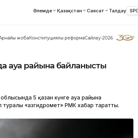
Әлемде
Қазақстан
Саясат
Талдау
SP
Арнайы жоба
Конституциялық реформа
Сайлау-2026
да ауа райына байланысты
 облысында 5 қазан күнге ауа райына
 туралы «Қазгидромет» РМК хабар таратты.