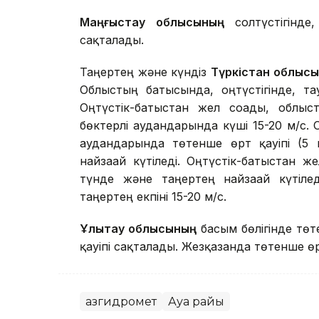
Маңғыстау облысының
солтүстігінде,
сақталады.
Таңертең және күндіз
Түркістан облыс
Облыстың батысында, оңтүстігінде, та
Оңтүстік-батыстан жел соғады, облыс
бөктерлі аудандарында күші 15-20 м/с. 
аудандарында төтенше өрт қауіпі (5 
найзағай күтіледі. Оңтүстік-батыстан же
түнде және таңертең найзағай күтіле
таңертең екпіні 15-20 м/с.
Ұлытау облысының
басым бөлігінде төт
қауіпі сақталады. Жезқазғанда төтенше өр
Қазгидромет
Ауа райы