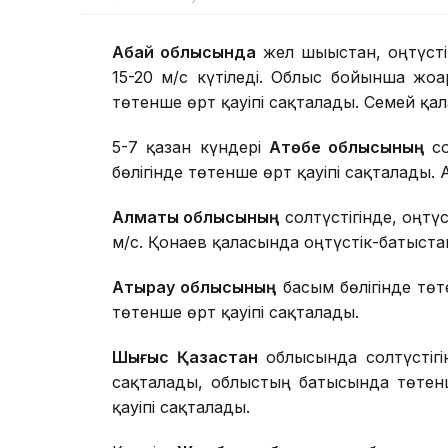
Абай облысында
жел шығыстан, оңтүсті
15-20 м/с күтіледі. Облыс бойынша жоға
төтенше өрт қауіпі сақталады. Семей қал
5-7 қазан күндері
Ақтөбе облысының
со
бөлігінде төтенше өрт қауіпі сақталады. 
Алматы облысының
солтүстігінде, оңтүс
м/с. Қонаев қаласында оңтүстік-батыстан 
Атырау облысының
басым бөлігінде төт
төтенше өрт қауіпі сақталады.
Шығыс Қазақстан
облысында солтүстігін
сақталады, облыстың батысында төтенш
қауіпі сақталады.