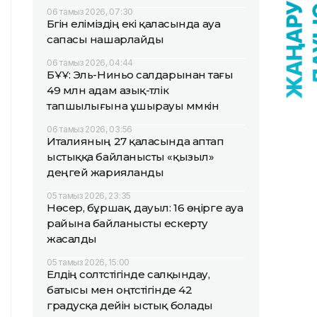
06 тамыз 2026, 07:30
Бүгін еліміздің екі қаласында ауа
сапасы нашарлайды
06 тамыз 2026, 04:44
БҰҰ: Эль-Ниньо салдарынан тағы
49 млн адам азық-түлік
тапшылығына ұшырауы мүмкін
06 тамыз 2026, 03:56
Италияның 27 қаласында аптап
ыстыққа байланысты «қызыл»
деңгей жарияланды
05 тамыз 2026, 23:35
Нөсер, бұршақ, дауыл: 16 өңірге ауа
райына байланысты ескерту
жасалды
05 тамыз 2026, 15:00
Елдің солтүстігінде салқындау,
батысы мен оңтүстігінде 42
градусқа дейін ыстық болады