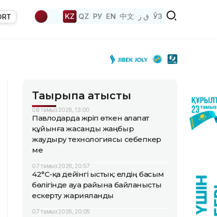
KZ
QZ
РУ
EN
中文
ق ز
ЎЗ
ORT
Тақырыпқа қатысты
08 тамыз 2026, 13:00
Павлодарда жүріп өткен алапат
құйынға жасанды жаңбыр
жаудыру технологиясы себепкер
ме
07 тамыз 2026, 20:57
42°C-қа дейінгі ыстық: елдің басым
бөлігінде ауа райына байланысты
ескерту жарияланды
07 тамыз 2026, 20:05