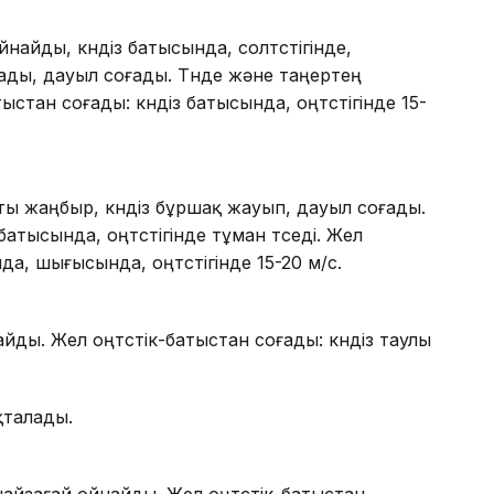
найды, күндіз батысында, солтүстігінде,
ды, дауыл соғады. Түнде және таңертең
атыстан соғады: күндіз батысында, оңтүстігінде 15-
атты жаңбыр, күндіз бұршақ жауып, дауыл соғады.
атысында, оңтүстігінде тұман түседі. Жел
да, шығысында, оңтүстігінде 15-20 м/с.
йды. Жел оңтүстік-батыстан соғады: күндіз таулы
қталады.