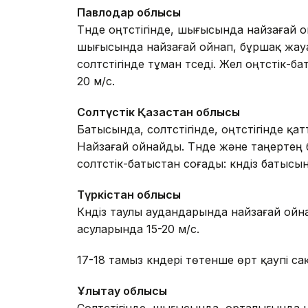
Павлодар облысы
Түнде оңтүстігінде, шығысында найзағай ой
шығысында найзағай ойнап, бұршақ жауа
солтүстігінде тұман түседі. Жел оңтүстік-б
20 м/с.
Солтүстік Қазақстан облысы
Батысында, солтүстігінде, оңтүстігінде қ
Найзағай ойнайды. Түнде және таңертең б
солтүстік-батыстан соғады: күндіз батысын
Түркістан облысы
Күндіз таулы аудандарында найзағай ойна
асуларында 15-20 м/с.
17-18 тамыз күндері төтенше өрт қаупі са
Ұлытау облысы