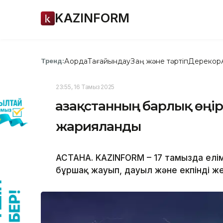
KAZINFORM
Ақорда
Тағайындау
Заң және тәртіп
Дерекқор
Тренд:
23:55, 16 Тамыз 2025
Қазақстанның барлық өңі
жарияланды
АСТАНА. KAZINFORM – 17 тамызда еліміз
бұршақ жауып, дауыл және екпінді же