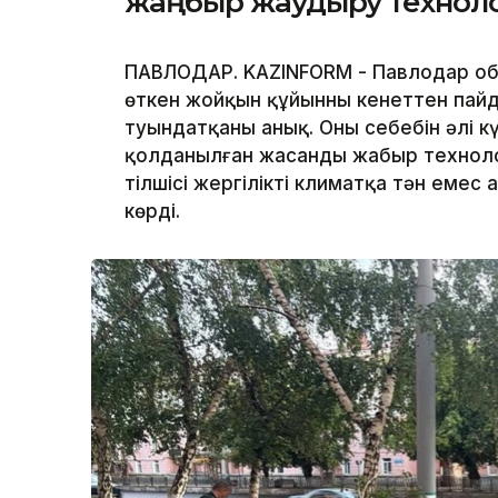
жаңбыр жаудыру техноло
ПАВЛОДАР. KAZINFORM - Павлодар обл
өткен жойқын құйынның кенеттен пай
туындатқаны анық. Оның себебін әлі күн
қолданылған жасанды жаңбыр технол
тілшісі жергілікті климатқа тән еме
көрді.