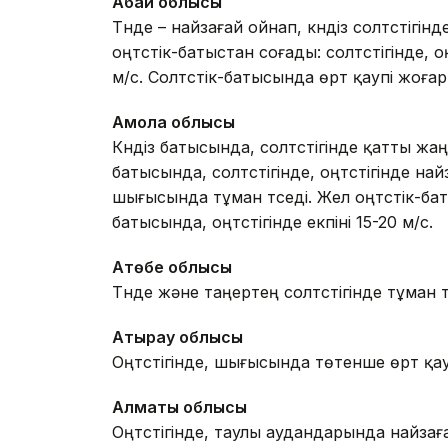
Абай облысы
Түнде – найзағай ойнап, күндіз солтүсті
оңтүстік-батыстан соғады: солтүстігінде, оң
м/с. Солтүстік-батысында өрт қаупі жоғар
Ақмола облысы
Күндіз батысында, солтүстігінде қатты ж
батысында, солтүстігінде, оңтүстігінде на
шығысында тұман түседі. Жел оңтүстік-бат
батысында, оңтүстігінде екпіні 15-20 м/с.
Ақтөбе облысы
Түнде және таңертең солтүстігінде тұман т
Атырау облысы
Оңтүстігінде, шығысында төтенше өрт қа
Алматы облысы
Оңтүстігінде, таулы аудандарында найзағ