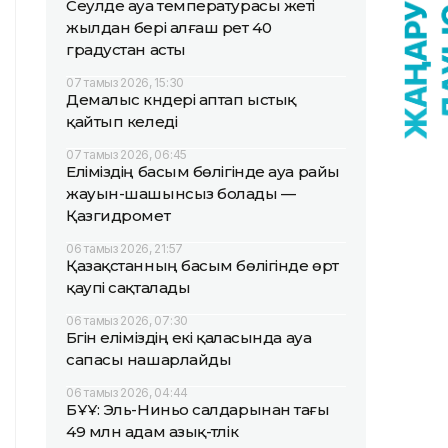
Сеулде ауа температурасы жеті
жылдан бері алғаш рет 40
градустан асты
07 тамыз 2026, 15:30
Демалыс күндері аптап ыстық
қайтып келеді
07 тамыз 2026, 06:45
Еліміздің басым бөлігінде ауа райы
жауын-шашынсыз болады —
Қазгидромет
06 тамыз 2026, 21:57
Қазақстанның басым бөлігінде өрт
қаупі сақталады
06 тамыз 2026, 07:30
Бүгін еліміздің екі қаласында ауа
сапасы нашарлайды
06 тамыз 2026, 04:44
БҰҰ: Эль-Ниньо салдарынан тағы
49 млн адам азық-түлік