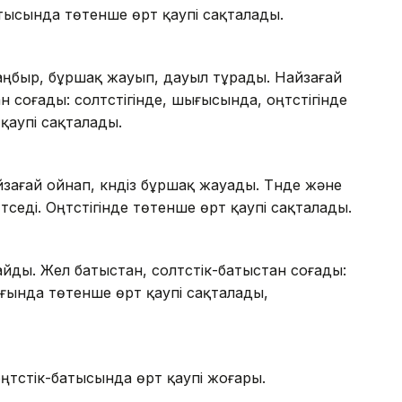
атысында төтенше өрт қаупі сақталады.
жаңбыр, бұршақ жауып, дауыл тұрады. Найзағай
 соғады: солтүстігінде, шығысында, оңтүстігінде
 қаупі сақталады.
айзағай ойнап, күндіз бұршақ жауады. Түнде және
үседі. Оңтүстігінде төтенше өрт қаупі сақталады.
айды. Жел батыстан, солтүстік-батыстан соғады:
ағында төтенше өрт қаупі сақталады,
ңтүстік-батысында өрт қаупі жоғары.