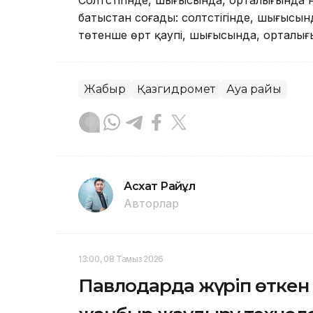
Солтүстігінде, шығысында, орталығында н
батыстан соғады: солтүстігінде, шығысынд
төтенше өрт қаупі, шығысында, орталығ
Жаңбыр
Қазгидромет
Ауа райы
Асхат Райқұл
Авторлар
13:00, 08 Тамыз 2026
Павлодарда жүріп өткен