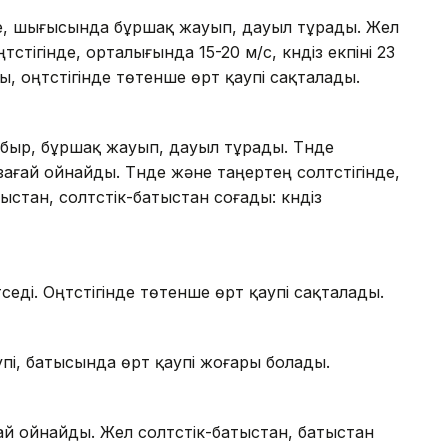
гінде, шығысында бұршақ жауып, дауыл тұрады. Жел
түстігінде, орталығында 15-20 м/с, күндіз екпіні 23
ы, оңтүстігінде төтенше өрт қаупі сақталады.
аңбыр, бұршақ жауып, дауыл тұрады. Түнде
йзағай ойнайды. Түнде және таңертең солтүстігінде,
ыстан, солтүстік-батыстан соғады: күндіз
үседі. Оңтүстігінде төтенше өрт қаупі сақталады.
упі, батысында өрт қаупі жоғары болады.
ай ойнайды. Жел солтүстік-батыстан, батыстан