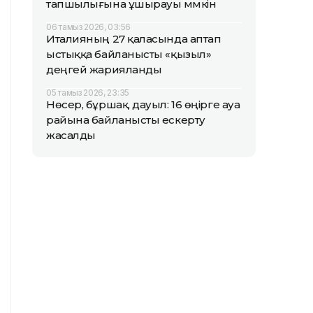
тапшылығына ұшырауы мүмкін
06 тамыз 2026, 03:56
Италияның 27 қаласында аптап
ыстыққа байланысты «қызыл»
деңгей жарияланды
05 тамыз 2026, 23:35
Нөсер, бұршақ, дауыл: 16 өңірге ауа
райына байланысты ескерту
жасалды