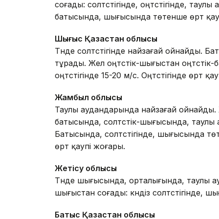
соғады: солтүстігінде, оңтүстігінде, таулы 
батысында, шығысында төтенше өрт қауп
Шығыс Қазақстан облысы
Түнде солтүстігінде найзағай ойнайды. Б
тұрады. Жел оңтүстік-шығыстан оңтүстік-б
оңтүстігінде 15-20 м/с. Оңтүстігінде өрт қа
Жамбыл облысы
Таулы аудандарында найзағай ойнайды. Же
батысында, солтүстік-шығысында, таулы а
Батысында, солтүстігінде, шығысында төт
өрт қаупі жоғары.
Жетісу облысы
Түнде шығысында, орталығында, таулы ау
шығыстан соғады: күндіз солтүстігінде, ш
Батыс Қазақстан облысы