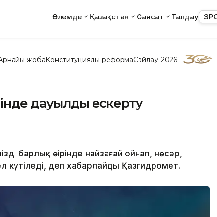
Әлемде
Қазақстан
Саясат
Талдау
SP
Арнайы жоба
Конституциялық реформа
Сайлау-2026
рінде дауылды ескерту
дің барлық өңірінде найзағай ойнап, нөсер,
л күтіледі, деп хабарлайды Қазгидромет.