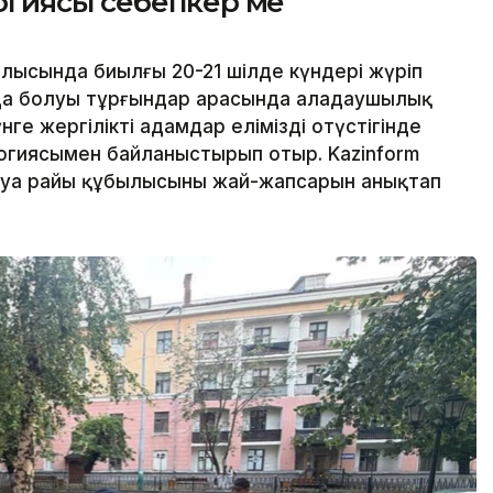
гиясы себепкер ме
ысында биылғы 20-21 шілде күндері жүріп
да болуы тұрғындар арасында алаңдаушылық
ге жергілікті адамдар еліміздің оңтүстігінде
огиясымен байланыстырып отыр. Kazinform
с ауа райы құбылысының жай-жапсарын анықтап