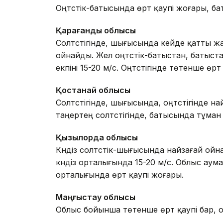
Оңтүстік-батысында өрт қаупі жоғары, б
Қарағанды облысы
Солтүстігінде, шығысында кейде қатты 
ойнайды. Жел оңтүстік-батыстан, батыстан
екпіні 15-20 м/с. Оңтүстігінде төтенше өрт
Қостанай облысы
Солтүстігінде, шығысында, оңтүстігінде н
таңертең солтүстігінде, батысында тұман т
Қызылорда облысы
Күндіз солтүстік-шығысында найзағай ойн
күндіз орталығында 15-20 м/с. Облыс аум
орталығында өрт қаупі жоғары.
Маңғыстау облысы
Облыс бойынша төтенше өрт қаупі бар, о