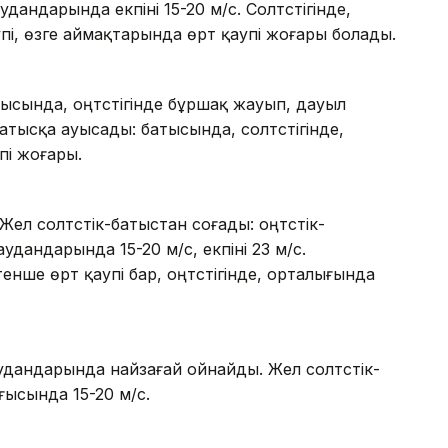
аудандарында екпіні 15-20 м/с. Солтүстігінде,
і, өзге аймақтарында өрт қаупі жоғары болады.
атысында, оңтүстігінде бұршақ жауып, дауыл
атысқа ауысады: батысында, солтүстігінде,
упі жоғары.
л солтүстік-батыстан соғады: оңтүстік-
удандарында 15-20 м/с, екпіні 23 м/с.
енше өрт қаупі бар, оңтүстігінде, орталығында
дандарында найзағай ойнайды. Жел солтүстік-
ығысында 15-20 м/с.