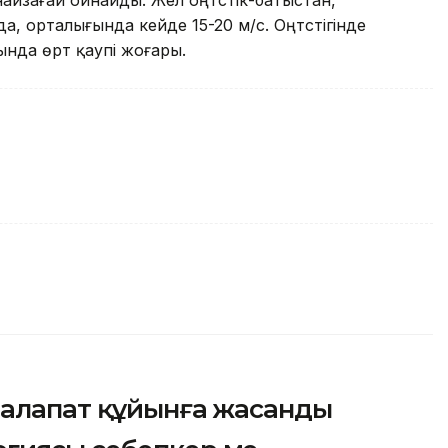
айзағай ойнайды. Жел оңтүстік-батыстан,
а, орталығында кейде 15-20 м/с. Оңтүстігінде
ында өрт қаупі жоғары.
 алапат құйынға жасанды