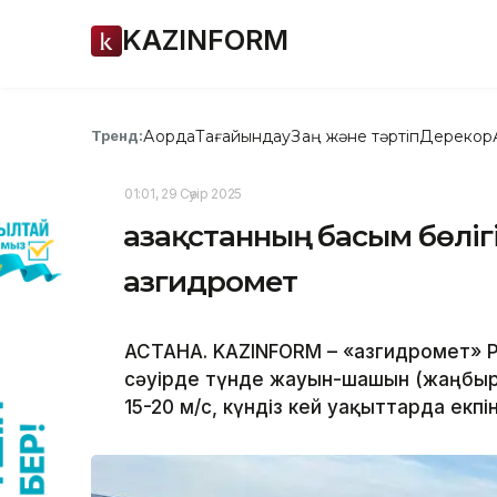
KAZINFORM
Ақорда
Тағайындау
Заң және тәртіп
Дерекқор
Тренд:
01:01, 29 Сәуір 2025
Қазақстанның басым бөліг
Қазгидромет
АСТАНА. KAZINFORM – «Қазгидромет»
сәуірде түнде жауын-шашын (жаңбыр,
15-20 м/с, күндіз кей уақыттарда екпін