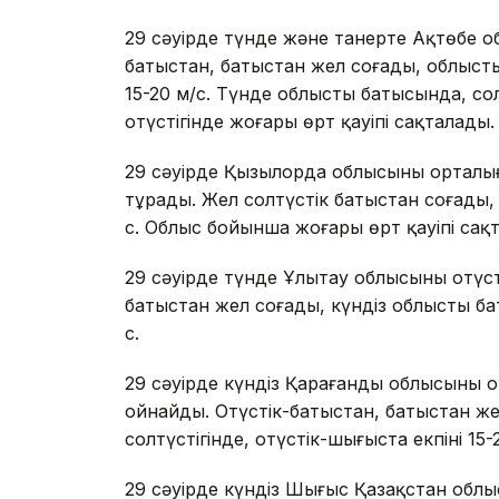
29 сәуірде түнде және танертең Ақтөбе об
батыстан, батыстан жел соғады, облысты
15-20 м/с. Түнде облыстың батысында, сол
оңтүстігінде жоғары өрт қауіпі сақталады.
29 сәуірде Қызылорда облысының орталы
тұрады. Жел солтүстік батыстан соғады, к
с. Облыс бойынша жоғары өрт қауіпі сақ
29 сәуірде түнде Ұлытау облысының оңтүс
батыстан жел соғады, күндіз облыстың баты
с.
29 сәуірде күндіз Қарағанды облысының о
ойнайды. Оңтүстік-батыстан, батыстан же
солтүстігінде, оңтүстік-шығыста екпіні 15-
29 сәуірде күндіз Шығыс Қазақстан обл