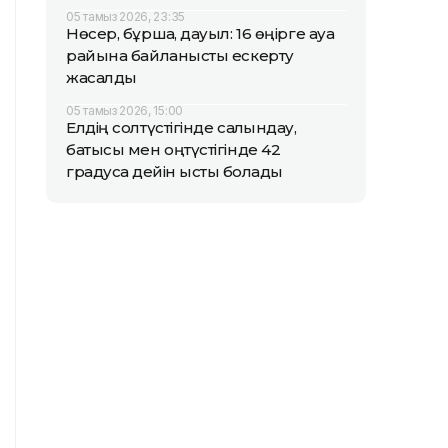
05 тамыз 2026, 23:35
Нөсер, бұршақ, дауыл: 16 өңірге ауа
райына байланысты ескерту
жасалды
05 тамыз 2026, 15:00
Елдің солтүстігінде салқындау,
батысы мен оңтүстігінде 42
градусқа дейін ыстық болады