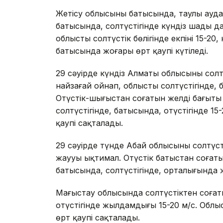
Жетісу облысының батысында, таулы ауд
батысында, солтүстігінде күндіз шаңды д
облыстың солтүстік бөлігінде екпіні 15-20
батысында жоғары өрт қаупі күтіледі.
29 сәуірде күндіз Алматы облысының солтү
найзағай ойнап, облыстың солтүстігінде, 
Оңтүстік-шығыстан соғатын желдің бағыты
солтүстігінде, батысында, оңтүстігінде 15
қаупі сақталады.
29 сәуірде түнде Абай облысының солтүсті
жаууы ықтимал. Оңтүстік батыстан соғат
батысында, солтүстігінде, орталығында 
Маңғыстау облысында солтүстіктен соғат
оңтүстігінде жылдамдығы 15-20 м/с. Обл
өрт қаупі сақталады.