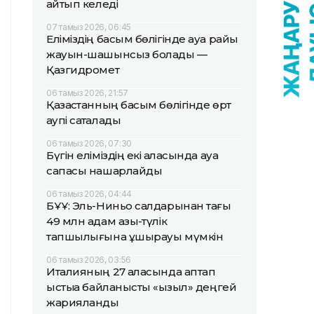
қайтып келеді
07 тамыз 2026, 06:45
Еліміздің басым бөлігінде ауа райы
жауын-шашынсыз болады —
Қазгидромет
06 тамыз 2026, 21:57
Қазақстанның басым бөлігінде өрт
қаупі сақталады
06 тамыз 2026, 07:30
Бүгін еліміздің екі қаласында ауа
сапасы нашарлайды
06 тамыз 2026, 04:44
БҰҰ: Эль-Ниньо салдарынан тағы
49 млн адам азық-түлік
тапшылығына ұшырауы мүмкін
06 тамыз 2026, 03:56
Италияның 27 қаласында аптап
ыстыққа байланысты «қызыл» деңгей
жарияланды