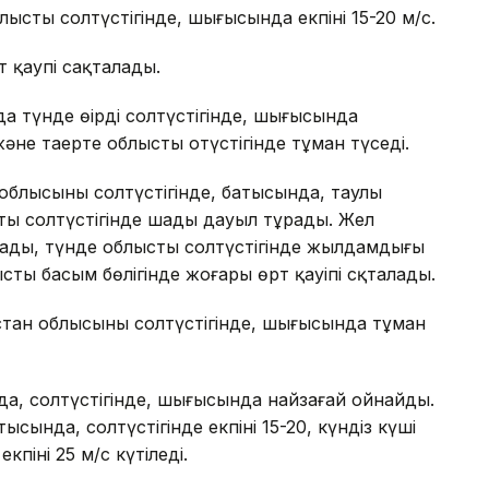
лыстың солтүстігінде, шығысында екпіні 15-20 м/с.
т қаупі сақталады.
а түнде өңірдің солтүстігінде, шығысында
е таңертең облыстың оңтүстігінде тұман түседі.
н облысының солтүстігінде, батысында, таулы
ң солтүстігінде шаңды дауыл тұрады. Жел
ысады, түнде облыстың солтүстігінде жылдамдығы
лыстың басым бөлігінде жоғары өрт қауіпі сқталады.
қстан облысының солтүстігінде, шығысында тұман
да, солтүстігінде, шығысында найзағай ойнайды.
сында, солтүстігінде екпіні 15-20, күндіз күші
кпіні 25 м/с күтіледі.