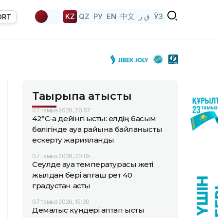
KZ
QZ
РУ
EN
中文
ق ز
ЎЗ
ORT
Тақырыпқа қатысты
07 тамыз 2026, 20:57
42°C-қа дейінгі ыстық: елдің басым
бөлігінде ауа райына байланысты
ескерту жарияланды
07 тамыз 2026, 20:05
Сеулде ауа температурасы жеті
жылдан бері алғаш рет 40
градустан асты
07 тамыз 2026, 15:30
Демалыс күндері аптап ыстық