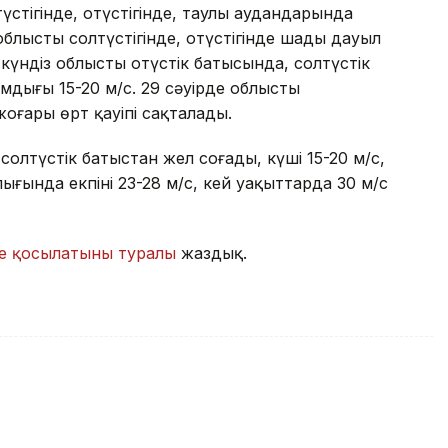
үстігінде, оңтүстігінде, таулы аудандарында
лыстың солтүстігінде, оңтүстігінде шаңды дауыл
күндіз облыстың оңтүстік батысында, солтүстік
ығы 15-20 м/с. 29 сәуірде облыстың
оғары өрт қауіпі сақталады.
олтүстік батыстан жел соғады, күші 15-20 м/с,
лығында екпіні 23-28 м/с, кей уақыттарда 30 м/с
ке қосылатыны туралы
жаздық.