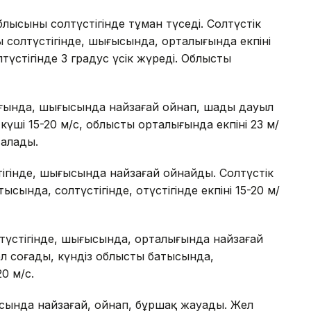
лысының солтүстігінде тұман түседі. Солтүстік
ң солтүстігінде, шығысында, орталығында екпіні
түстігінде 3 градус үсік жүреді. Облыстың
ғында, шығысында найзағай ойнап, шаңды дауыл
үші 15-20 м/с, облыстың орталығында екпіні 23 м/
талады.
тігінде, шығысында найзағай ойнайды. Солтүстік
сында, солтүстігінде, оңтүстігінде екпіні 15-20 м/
ңтүстігінде, шығысында, орталығында найзағай
л соғады, күндіз облыстың батысында,
20 м/с.
ысында найзағай, ойнап, бұршақ жауады. Жел