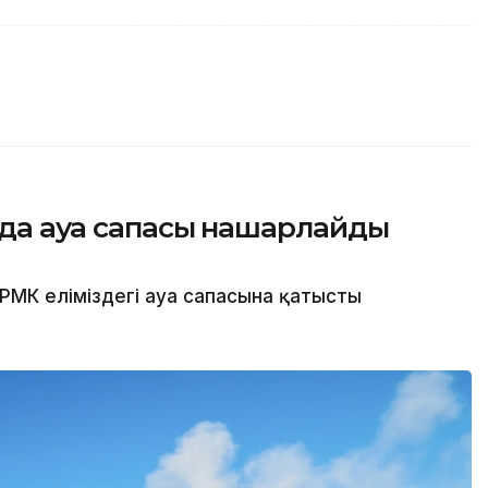
ында ауа сапасы нашарлайды
РМК еліміздегі ауа сапасына қатысты