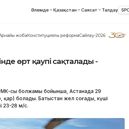
Әлемде
Қазақстан
Саясат
Талдау
SP
Арнайы жоба
Конституциялық реформа
Сайлау-2026
інде өрт қаупі сақталады -
 РМК-сы болжамы бойынша, Астанада 29
 қар) болады. Батыстан жел соғады, күші
і 23-28 м/с.