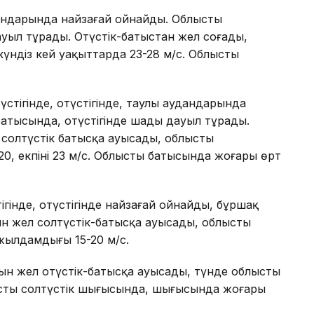
андарында найзағай ойнайды. Облыстың
ауыл тұрады. Оңтүстік-батыстан жел соғады,
, күндіз кей уақыттарда 23-28 м/с. Облыстың
стігінде, оңтүстігінде, таулы аудандарында
батысында, оңтүстігінде шаңды дауыл тұрады.
 солтүстік батысқа ауысады, облыстың
-20, екпіні 23 м/с. Облыстың батысында жоғары өрт
гінде, оңтүстігінде найзағай ойнайды, бұршақ
ын жел солтүстік-батысқа ауысады, облыстың
жылдамдығы 15-20 м/с.
ын жел оңтүстік-батысқа ауысады, түнде облыстың
ыстың солтүстік шығысында, шығысында жоғары