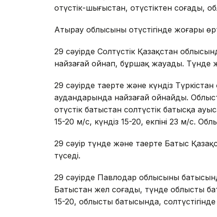
оңтүстік-шығыстан, оңтүстіктен соғады, об
Атырау облысының оңтүстігінде жоғары өр
29 сәуірде Солтүстік Қазақстан облысынд
найзағай ойнап, бұршақ жауады. Түнде жән
29 сәуірде таңертең және күндіз Түркіста
аудандарында найзағай ойнайды. Облысты
оңтүстік батыстан солтүстік батысқа ау
15-20 м/с, күндіз 15-20, екпіні 23 м/с. Об
29 сәуір түнде және таңертең Батыс Қаза
түседі.
29 сәуірде Павлодар облысының батысын
Батыстан жел соғады, түнде облыстың баты
15-20, облыстың батысында, солтүстігінде е