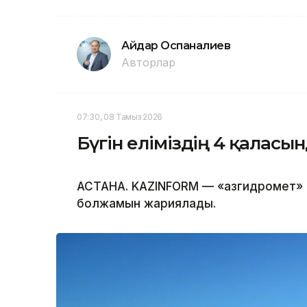
Айдар Оспаналиев
Авторлар
07:30, 08 Тамыз 2026
Бүгін еліміздің 4 қалас
АСТАНА. KAZINFORM — «Қазгидромет» 
болжамын жариялады.