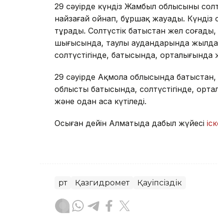
29 сәуірде күндіз Жамбыл облысының солт
найзағай ойнап, бұршақ жауады. Күндіз об
тұрады. Солтүстік батыстан жел соғады, 
шығысында, таулы аудандарында жылдамд
солтүстігінде, батысында, орталығында ж
29 сәуірде Ақмола облысында батыстан, с
облыстың батысында, солтүстігінде, орта
және одан аса күтіледі.
Осыған дейін Алматыда дабыл жүйесі
іс
Өрт
Қазгидромет
Қауіпсіздік