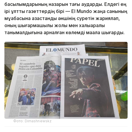
басылымдарының назарын тағы аударды. Елдегі ең
ірі ұлттық газеттердің бірі — El Mundo жаңа санының
мұқабасына қазақстандық әншінің суретін жариялап,
оның шығармашылық жолы мен халықаралық
танымалдығына арналған көлемді мақала шығарды.
Фото: Dimashnewskz