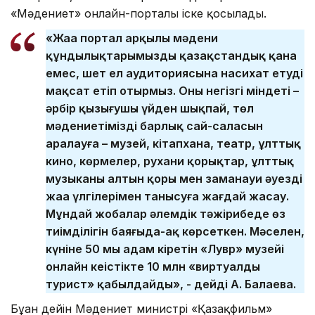
«Мәдениет» онлайн-порталы іске қосылады.
«Жаңа портал арқылы мәдени
құндылықтарымызды қазақстандық қана
емес, шет ел аудиториясына насихат етуді
мақсат етіп отырмыз. Оның негізгі міндеті –
әрбір қызығушы үйден шықпай, төл
мәдениетіміздің барлық сай-саласын
аралауға – музей, кітапхана, театр, ұлттық
кино, көрмелер, рухани қорықтар, ұлттық
музыканың алтын қоры мен заманауи әуездің
жаңа үлгілерімен танысуға жағдай жасау.
Мұндай жобалар әлемдік тәжірибеде өз
тиімділігін баяғыда-ақ көрсеткен. Мәселен,
күніне 50 мың адам кіретін «Лувр» музейі
онлайн кеңістікте 10 млн «виртуалды
турист» қабылдайды», - дейді А. Балаева.
Бұған дейін Мәдениет министрі «Қазақфильм»