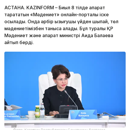
АСТАНА. KAZINFORM – Биыл 8 тілде ақпарат
тарататын «Мәдениет» онлайн-порталы іске
қосылады. Онда әрбір қызығушы үйден шықпай, төл
мәдениетімізбен таныса алады. Бұл туралы ҚР
Мәдениет және ақпарат министрі Аида Балаева
айтып берді.
Фото: Қазақстан Республикасы Сенатының баспасөз