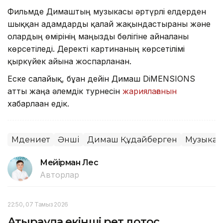
Фильмде Димаштың музыкасы әртүрлі елдерден
шыққан адамдарды қалай жақындастырғаны және
олардың өмірінің маңызды бөлігіне айналғаны
көрсетіледі. Деректі картинаның көрсетілімі
қыркүйек айына жоспарланған.
Еске салайық, бұған дейін Димаш DiMENSIONS
атты жаңа әлемдік турнесін
жариялағанын
хабарлаған едік.
Мәдениет
Әнші
Димаш Құдайберген
Музыка
Мейірман Лес
Авторлар
22:50, 07 Тамыз 2026
Атырауда екінші рет лотос