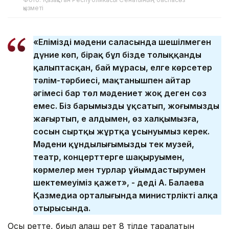
қызметі
«Еліміздің мәдени саласында шешілмеген
дүние көп, бірақ бұл бізде толыққанды
қалыптасқан, бай мұрасы, елге көрсетер
тәлім-тәрбиесі, мақтанышпен айтар
әңгімесі бар төл мәдениет жоқ деген сөз
емес. Біз барымызды ұқсатып, жоғымызды
жаңғыртып, ең алдымен, өз халқымызға,
сосын сыртқы жұртқа ұсынуымыз керек.
Мәдени құндылығымызды тек музей,
театр, концерттерге шақыруымен,
көрмелер мен турлар ұйымдастырумен
шектемеуіміз қажет», - деді А. Балаева
Қазмедиа орталығында министрліктің алқа
отырысында.
Осы ретте, биыл алғаш рет 8 тілде таралатын