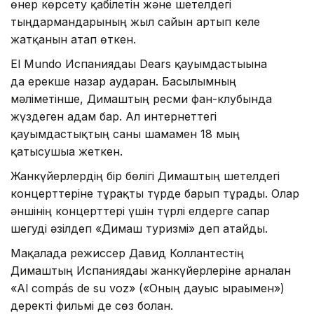
өнер көрсету қабілетін және шетелдегі
тыңдармандарының жыл сайын артып келе
жатқанын атап өткен.
El Mundo Испаниядағы Dears қауымдастығына
да ерекше назар аударған. Басылымның
мәліметінше, Димаштың ресми фан-клубында
жүздеген адам бар. Ал интернеттегі
қауымдастықтың саны шамамен 18 мың
қатысушыға жеткен.
Жанкүйерлердің бір бөлігі Димаштың шетелдегі
концерттеріне тұрақты түрде барып тұрады. Олар
әншінің концерттері үшін түрлі елдерге сапар
шегуді әзілдеп «Димаш туризмі» деп атайды.
Мақалада режиссер Давид Коллантестің
Димаштың Испаниядағы жанкүйерлеріне арналған
«Al compás de su voz» («Оның дауыс ырғағымен»)
деректі фильмі де сөз болған.