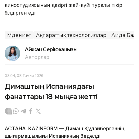
киностудиясының қазіргі жай-күйі туралы пікір
білдірген еді.
Мәдениет
Ақпараттық технологиялар
Аида Бала
Айжан Серікжанқызы
Авторлар
03:04, 08 Тамыз 2026
Димаштың Испаниядағы
фанаттары 18 мыңға жетті
АСТАНА. KAZINFORM — Димаш Құдайбергеннің
шығармашылығы Испанияның беделді