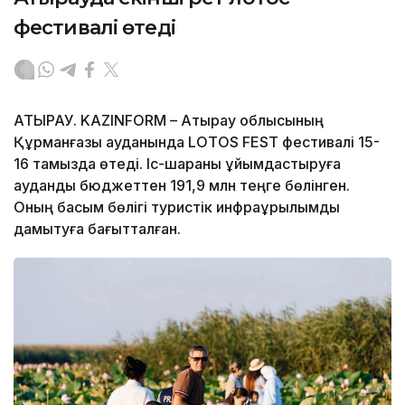
фестивалі өтеді
АТЫРАУ. KAZINFORM – Атырау облысының
Құрманғазы ауданында LOTOS FEST фестивалі 15-
16 тамызда өтеді. Іс-шараны ұйымдастыруға
аудандық бюджеттен 191,9 млн теңге бөлінген.
Оның басым бөлігі туристік инфрақұрылымды
дамытуға бағытталған.