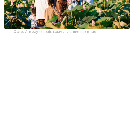
Фото: Атырау өңірлік коммуникациялар қызметі
Құрманғазы аудандық әкімдігінің мәліметінше,
лотос гүлдейтін алқап қыркүйек айының соңына
дейін келушілер үшін ашық болады. Фестивалді
ұйымдастыруға бөлінген 191,9 млн теңгенің 131,9
млн теңгесі инфрақұрылымдық жобаларға, 60 млн
теңгесі мәдени бағдарламаға қарастырылған.