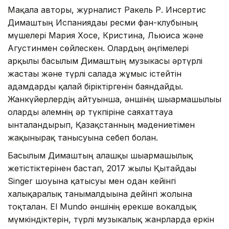
Мақала авторы, журналист Ракель Р. Инсертис
Димаштың Испаниядағы ресми фан-клубының
мүшелері Мария Хосе, Кристина, Льюиса және
Агустинмен сөйлескен. Олардың әңгімелері
арқылы басылым Димаштың музыкасы әртүрлі
жастағы және түрлі салада жұмыс істейтін
адамдарды қалай біріктіргенін баяндайды.
Жанкүйерлердің айтуынша, әншінің шығармашылығы
оларды әлемнің әр түкпіріне саяхаттауға
ынталандырып, Қазақстанның мәдениетімен
жақынырақ танысуына себеп болған.
Басылым Димаштың алғашқы шығармашылық
жетістіктерінен бастап, 2017 жылы Қытайдағы
Singer шоуына қатысуы мен одан кейінгі
халықаралық танымалдығына дейінгі жолына
тоқталған. El Mundo әншінің ерекше вокалдық
мүмкіндіктерін, түрлі музыкалық жанрларда еркін