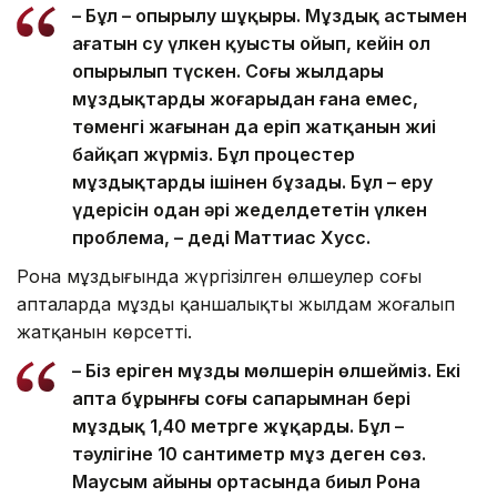
– Бұл – опырылу шұңқыры. Мұздық астымен
ағатын су үлкен қуысты ойып, кейін ол
опырылып түскен. Соңғы жылдары
мұздықтардың жоғарыдан ғана емес,
төменгі жағынан да еріп жатқанын жиі
байқап жүрміз. Бұл процестер
мұздықтарды ішінен бұзады. Бұл – еру
үдерісін одан әрі жеделдететін үлкен
проблема, – деді Маттиас Хусс.
Рона мұздығында жүргізілген өлшеулер соңғы
апталарда мұздың қаншалықты жылдам жоғалып
жатқанын көрсетті.
– Біз еріген мұздың мөлшерін өлшейміз. Екі
апта бұрынғы соңғы сапарымнан бері
мұздық 1,40 метрге жұқарды. Бұл –
тәулігіне 10 сантиметр мұз деген сөз.
Маусым айының ортасында биыл Рона