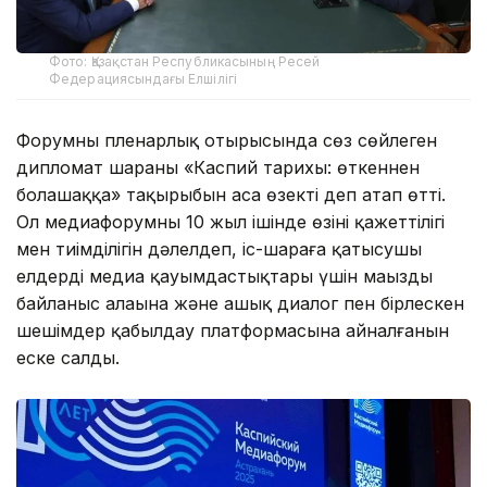
Фото: Қазақстан Республикасының Ресей
Федерациясындағы Елшілігі
Форумның пленарлық отырысында сөз сөйлеген
дипломат шараның «Каспий тарихы: өткеннен
болашаққа» тақырыбын аса өзекті деп атап өтті.
Ол медиафорумның 10 жыл ішінде өзінің қажеттілігі
мен тиімділігін дәлелдеп, іс-шараға қатысушы
елдердің медиа қауымдастықтары үшін маңызды
байланыс алаңына және ашық диалог пен бірлескен
шешімдер қабылдау платформасына айналғанын
еске салды.