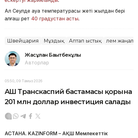
ескертуі жарияланды
.
Ал Сеулде ауа температурасы жеті жылдан бері
алғаш рет
40 градустан асты
.
Швейцария
Мұздық
Аптап ыстық
Әлем жаңал
Жасұлан Бақытбекұлы
Авторлар
05:50, 09 Тамыз 2026
АҚШ Транскаспий бастамасы қорына
201 млн доллар инвестиция салады
АСТАНА. KAZINFORM – АҚШ Мемлекеттік