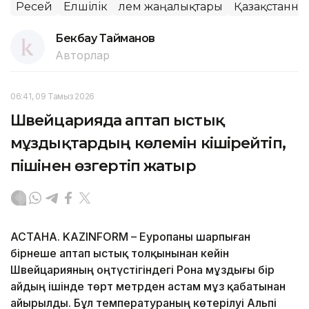
Ресей
Елшілік
Әлем жаңалықтары
Қазақстанны
Бекбау Тайманов
Авторлар
06:41, 09 Тамыз 2026
Швейцарияда аптап ыстық
мұздықтардың көлемін кішірейтіп,
пішінен өзгертіп жатыр
АСТАНА. KAZINFORM – Еуропаны шарпыған
бірнеше аптап ыстық толқынынан кейін
Швейцарияның оңтүстігіндегі Рона мұздығы бір
айдың ішінде төрт метрден астам мұз қабатынан
айырылды. Бұл температураның көтерілуі Альпі