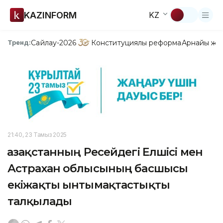
KAZINFORM
KZ
Сайлау-2026
Конституциялық реформа
Арнайы жо
Тренд:
21:40, 23 Тамыз 2025
Қазақстанның Ресейдегі Елшісі мен
Астрахан облысының басшысы
екіжақты ынтымақтастықты
талқылады