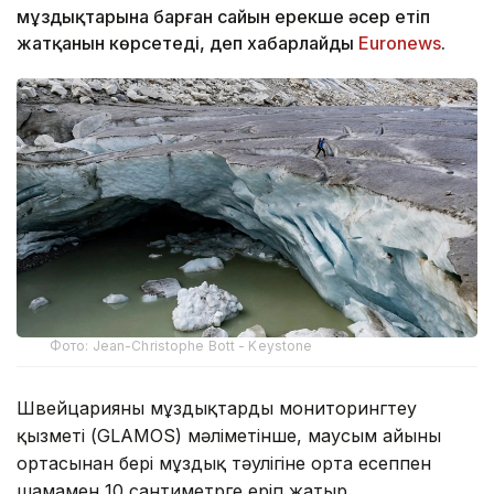
мұздықтарына барған сайын ерекше әсер етіп
жатқанын көрсетеді, деп хабарлайды
Еuronews
.
Фото: Jean-Christophe Bott - Keystone
Швейцарияның мұздықтарды мониторингтеу
қызметі (GLAMOS) мәліметінше, маусым айының
ортасынан бері мұздық тәулігіне орта есеппен
шамамен 10 сантиметрге еріп жатыр.