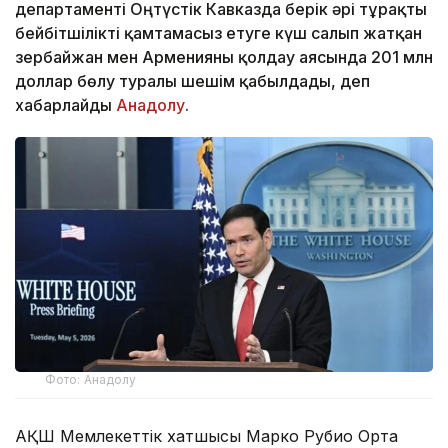
департаменті Оңтүстік Кавказда берік әрі тұрақты
бейбітшілікті қамтамасыз етуге күш салып жатқан
Әзербайжан мен Арменияны қолдау аясында 201 млн
доллар бөлу туралы шешім қабылдады, деп
хабарлайды
Анадолу
.
Фото: Анадолу
АҚШ Мемлекеттік хатшысы Марко Рубио Орта