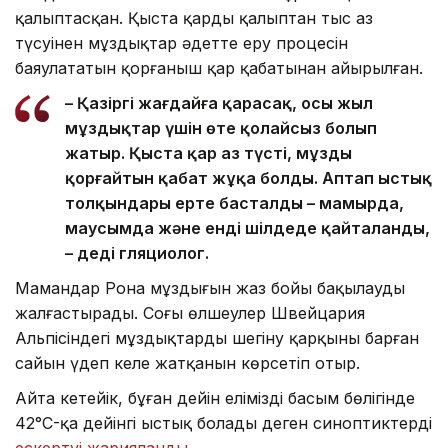
қалыптасқан. Қыста қардың қалыптан тыс аз
түсуінен мұздықтар әдетте еру процесін
баяулататын қорғаныш қар қабатынан айырылған.
– Қазіргі жағдайға қарасақ, осы жыл
мұздықтар үшін өте қолайсыз болып
жатыр. Қыста қар аз түсті, мұзды
қорғайтын қабат жұқа болды. Аптап ыстық
толқындары ерте басталды – мамырда,
маусымда және енді шілдеде қайталанды,
– деді гляциолог.
Мамандар Рона мұздығын жаз бойы бақылауды
жалғастырады. Соңғы өлшеулер Швейцария
Альпісіндегі мұздықтардың шегіну қарқыны барған
сайын үдеп келе жатқанын көрсетіп отыр.
Айта кетейік, бұған дейін еліміздің басым бөлігінде
42°C-қа дейінгі ыстық болады деген синоптиктердің