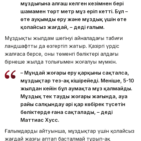
мұздығына алғаш келген кезімнен бері
шамамен төрт метр мұз еріп кетті. Бұл –
өте ауқымды еру және мұздық үшін өте
қолайсыз жағдай, – деді ғалым.
Мұздықтың жылдам шегінуі айналадағы табиғи
ландшафтты да өзгертіп жатыр. Қазіргі үрдіс
жалғаса берсе, оның төменгі бөліктері алдағы
бірнеше жылда толығымен жоғалуы мүмкін.
– Мұндай жоғары еру қарқыны сақталса,
мұздықтар тез-ақ кішірейеді. Меніңше, 5-10
жылдан кейін бұл аумақта мұз қалмайды.
Мұздық тек таудың жоғары жағында, ауа
райы салқындау әрі қар көбірек түсетін
бөліктерде ғана сақталады, – деді
Маттиас Хусс.
Ғалымдардың айтуынша, мұздықтар үшін қолайсыз
жағдай жазғы аптап басталмай тұрып-ақ