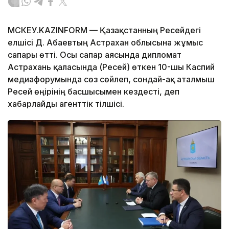
МӘСКЕУ.KAZINFORM — Қазақстанның Ресейдегі
елшісі Д. Абаевтың Астрахан облысына жұмыс
сапары өтті. Осы сапар аясында дипломат
Астрахань қаласында (Ресей) өткен 10-шы Каспий
медиафорумында сөз сөйлеп, сондай-ақ аталмыш
Ресей өңірінің басшысымен кездесті, деп
хабарлайды агенттік тілшісі.