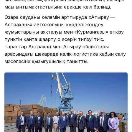
маңы ынтымақтастығына ерекше көңіл бөлінді.
Өзара сауданың көлемін арттыруда «Атырау —
Астрахань» автожолының күрделі жөндеу
жұмыстарының аяқталуы мен «Құрманғазы» өткізу
пунктін қайта жаңарту оң әсерін тигізуі тиіс.
Тараптар Астрахан мен Атырау облыстары
арасындағы шекарада көлік-логистика хабын салу
мәселесіне қызығушылық танытты.