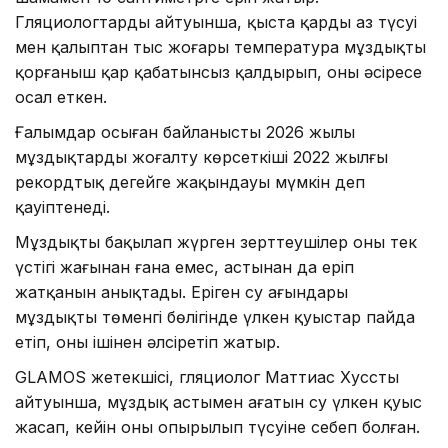
Гляциологтардың айтуынша, қыста қардың аз түсуі
мен қалыптан тыс жоғары температура мұздықты
қорғаныш қар қабатынсыз қалдырып, оны әсіресе
осал еткен.
Ғалымдар осыған байланысты 2026 жылы
мұздықтардың жоғалту көрсеткіші 2022 жылғы
рекордтық деңгейге жақындауы мүмкін деп
қауіптенеді.
Мұздықты бақылап жүрген зерттеушілер оның тек
үстіңгі жағынан ғана емес, астынан да еріп
жатқанын анықтады. Еріген су ағындары
мұздықтың төменгі бөлігінде үлкен қуыстар пайда
етіп, оны ішінен әлсіретіп жатыр.
GLAMOS жетекшісі, гляциолог Маттиас Хусстың
айтуынша, мұздық астымен ағатын су үлкен қуыс
жасап, кейін оның опырылып түсуіне себеп болған.