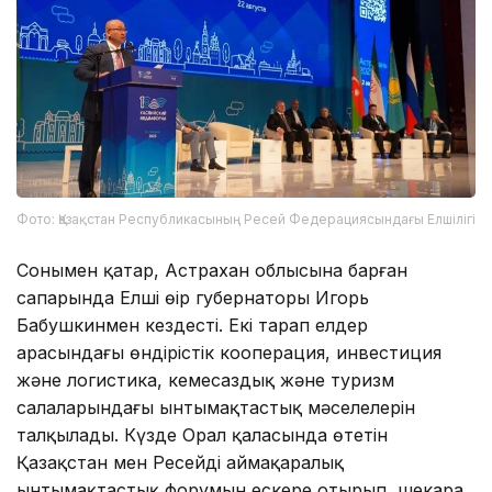
Фото: Қазақстан Республикасының Ресей Федерациясындағы Елшілігі
Сонымен қатар, Астрахан облысына барған
сапарында Елші өңір губернаторы Игорь
Бабушкинмен кездесті. Екі тарап елдер
арасындағы өндірістік кооперация, инвестиция
және логистика, кемесаздық және туризм
салаларындағы ынтымақтастық мәселелерін
талқылады. Күзде Орал қаласында өтетін
Қазақстан мен Ресейдің аймақаралық
ынтымақтастық форумын ескере отырып, шекара