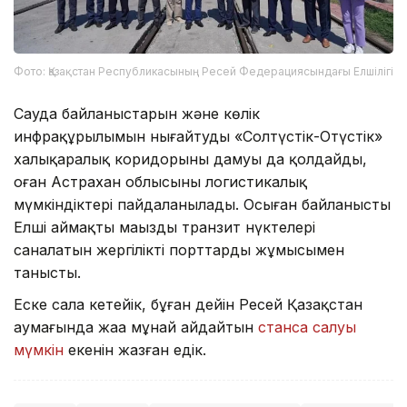
Фото: Қазақстан Республикасының Ресей Федерациясындағы Елшілігі
Сауда байланыстарын және көлік
инфрақұрылымын нығайтуды «Солтүстік-Оңтүстік»
халықаралық коридорының дамуы да қолдайды,
оған Астрахан облысының логистикалық
мүмкіндіктері пайдаланылады. Осыған байланысты
Елші аймақтың маңызды транзит нүктелері
саналатын жергілікті порттардың жұмысымен
танысты.
Еске сала кетейік, бұған дейін Ресей Қазақстан
аумағында жаңа мұнай айдайтын
станса салуы
мүмкін
екенін жазған едік.