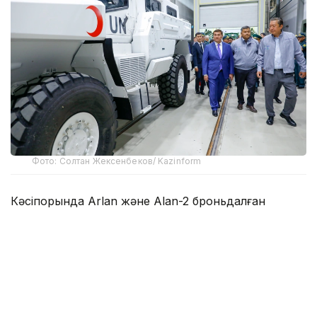
Фото: Солтан Жексенбеков/ Kazinform
Кәсіпорында Arlan және Alan-2 броньдалған
дөңгелекті машиналары, Barys жауынгерлік
броньды көлігінің 4×4, 6×6 және 8×8 өлшеміндегі
модельдері, сондай-ақ, жүзетін әрі дөңгелекті
Terrex-Barys-A 8×8 платформасы шығарылады.