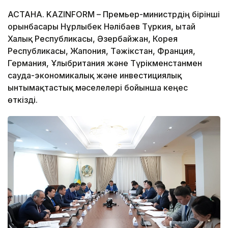
АСТАНА. KAZINFORM – Премьер-министрдің бірінші
орынбасары Нұрлыбек Нәлібаев Түркия, Қытай
Халық Республикасы, Әзербайжан, Корея
Республикасы, Жапония, Тәжікстан, Франция,
Германия, Ұлыбритания және Түрікменстанмен
сауда-экономикалық және инвестициялық
ынтымақтастық мәселелері бойынша кеңес
өткізді.