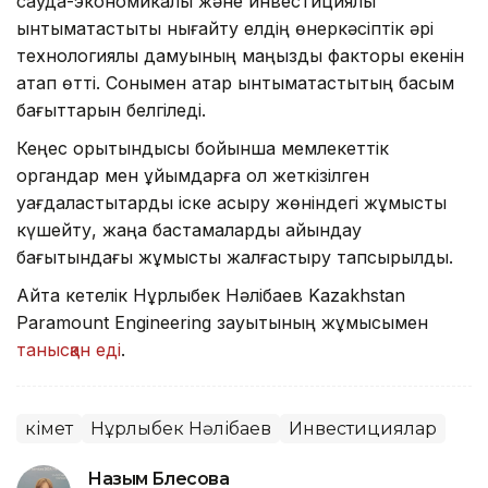
сауда-экономикалық және инвестициялық
ынтымақтастықты нығайту елдің өнеркәсіптік әрі
технологиялық дамуының маңызды факторы екенін
атап өтті. Сонымен қатар ынтымақтастықтың басым
бағыттарын белгіледі.
Кеңес қорытындысы бойынша мемлекеттік
органдар мен ұйымдарға қол жеткізілген
уағдаластықтарды іске асыру жөніндегі жұмысты
күшейту, жаңа бастамаларды айқындау
бағытындағы жұмысты жалғастыру тапсырылды.
Айта кетелік Нұрлыбек Нәлібаев Kazakhstan
Paramount Engineering зауытының жұмысымен
танысқан еді
.
Үкімет
Нұрлыбек Нәлібаев
Инвестициялар
Назым Бөлесова