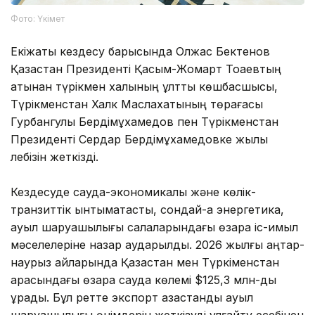
Фото: Үкімет
Екіжақты кездесу барысында Олжас Бектенов
Қазақстан Президенті Қасым-Жомарт Тоқаевтың
атынан түрікмен халқының ұлттық көшбасшысы,
Түрікменстан Халк Маслахатының төрағасы
Гурбангулы Бердімұхамедов пен Түрікменстан
Президенті Сердар Бердімұхамедовке жылы
лебізін жеткізді.
Кездесуде сауда-экономикалық және көлік-
транзиттік ынтымақтастық, сондай-ақ энергетика,
ауыл шаруашылығы салаларындағы өзара іс-қимыл
мәселелеріне назар аударылды. 2026 жылғы қаңтар-
наурыз айларында Қазақстан мен Түркіменстан
арасындағы өзара сауда көлемі $125,3 млн-ды
құрады. Бұл ретте экспорт қазақстандық ауыл
шаруашылығы өнімдерін жеткізуді ұлғайту есебінен