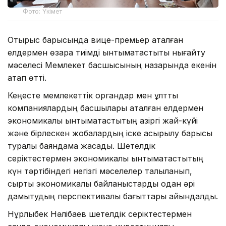
Фото: Үкімет
Отырыс барысында вице-премьер аталған
елдермен өзара тиімді ынтымақтастықты нығайту
мәселесі Мемлекет басшысының назарында екенін
атап өтті.
Кеңесте мемлекеттік органдар мен ұлттық
компаниялардың басшылары аталған елдермен
экономикалық ынтымақтастықтың қазіргі жай-күйі
және бірлескен жобалардың іске асырылу барысы
туралы баяндама жасады. Шетелдік
серіктестермен экономикалық ынтымақтастықтың
күн тәртібіндегі негізгі мәселелер талқыланып,
сыртқы экономикалық байланыстарды одан әрі
дамытудың перспективалы бағыттары айқындалды.
Нұрлыбек Нәлібаев шетелдік серіктестермен