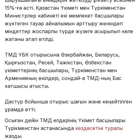
15%-ға өсті. Қазақстан Үкіметі мен Түркіменстан
Министрлер кабинеті екі мемлекет басшылары
жүктеген тауар айналымын арттыру жөніндегі
міндеттер жоспарлы түрде жүзеге асырылып келе
жатқаны атап өтілді.
ТМД ҮБК отырысына Әзербайжан, Беларусь,
Қырғызстан, Ресей, Тәжікстан, Өзбекстан
үкіметтерінің басшылары, Түркіменстан мен
Арменияның өкілдері, сондай-ақ ТМД-ның Бас
хатшысы қатысты.
Дәстүр бойынша отырыс шағын және кеңейтілген
құрамда өтті.
Осыған дейін ТМД елдерінің Үкімет басшылары
Түрікменстан астанасында
кездесетіні туралы
жаздық.