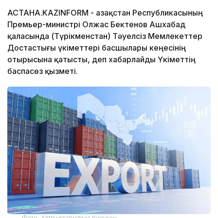
АСТАНА.KAZINFORM - Қазақстан Республикасының
Премьер-министрі Олжас Бектенов Ашхабад
қаласында (Түрікменстан) Тәуелсіз Мемлекеттер
Достастығы үкіметтері басшылары кеңесінің
отырысына қатысты, деп хабарлайды Үкіметтің
баспасөз қызметі.
Фото: Ұлттық статистика бюросы