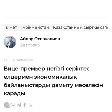
Үкімет
Түрікменстан
Қазақстанның сыртқы саяса
Айдар Оспаналиев
Авторлар
21:18, 07 Тамыз 2026
Вице-премьер негізгі серіктес
елдермен экономикалық
байланыстарды дамыту мәселесін
қарады