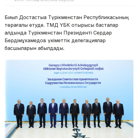
Биыл Достастыққа Түрікменстан Республикасының
төрағалық етуде. ТМД ҮБК отырысы басталар
алдында Түрікменстан Президенті Сердар
Бердімұхамедов үкіметтік делегациялар
басшыларын қабылдады.