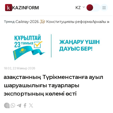
KAZINFORM
KZ
Сайлау-2026
Конституциялық реформа
Арнайы жо
Тренд:
18:02, 22 Мамыр 2026
Қазақстанның Түрікменстанға ауыл
шаруашылығы тауарлары
экспортының көлемі өсті