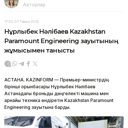
Авторлар
17:02, 07 Тамыз 2026
Нұрлыбек Нәлібаев Kazakhstan
Paramount Engineering зауытының
жұмысымен танысты
АСТАНА. KAZINFORM — Премьер-министрдің
бірінші орынбасары Нұрлыбек Нәлібаев
Астанадағы броньды дөңгелекті машина мен
арнайы техника өндіретін Kazakhstan Paramount
Engineering зауытына барды.