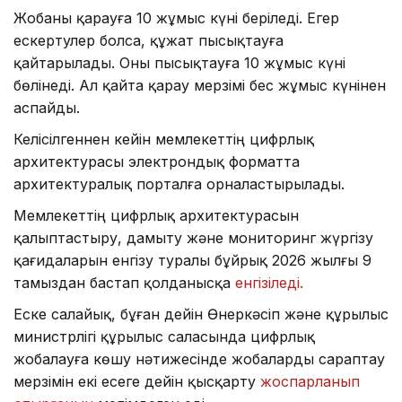
Жобаны қарауға 10 жұмыс күні беріледі. Егер
ескертулер болса, құжат пысықтауға
қайтарылады. Оны пысықтауға 10 жұмыс күні
бөлінеді. Ал қайта қарау мерзімі бес жұмыс күнінен
аспайды.
Келісілгеннен кейін мемлекеттің цифрлық
архитектурасы электрондық форматта
архитектуралық порталға орналастырылады.
Мемлекеттің цифрлық архитектурасын
қалыптастыру, дамыту және мониторинг жүргізу
қағидаларын енгізу туралы бұйрық 2026 жылғы 9
тамыздан бастап қолданысқа
енгізіледі.
Еске салайық, бұған дейін Өнеркәсіп және құрылыс
министрлігі құрылыс саласында цифрлық
жобалауға көшу нәтижесінде жобаларды сараптау
мерзімін екі есеге дейін қысқарту
жоспарланып