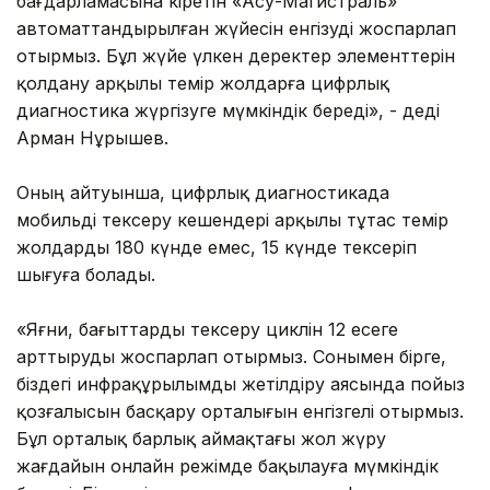
бағдарламасына кіретін «Асу-Магистраль»
автоматтандырылған жүйесін енгізуді жоспарлап
отырмыз. Бұл жүйе үлкен деректер элементтерін
қолдану арқылы темір жолдарға цифрлық
диагностика жүргізуге мүмкіндік береді», - деді
Арман Нұрышев.
Оның айтуынша, цифрлық диагностикада
мобильді тексеру кешендері арқылы тұтас темір
жолдарды 180 күнде емес, 15 күнде тексеріп
шығуға болады.
«Яғни, бағыттарды тексеру циклін 12 есеге
арттыруды жоспарлап отырмыз. Сонымен бірге,
біздегі инфрақұрылымды жетілдіру аясында пойыз
қозғалысын басқару орталығын енгізгелі отырмыз.
Бұл орталық барлық аймақтағы жол жүру
жағдайын онлайн режімде бақылауға мүмкіндік