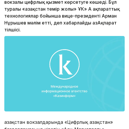
вокзалы цифрлық қызмет көрсетуге көшеді. Бұл
туралы «Қазақстан темір жолы» ҰК» АҚ ақпараттық
технологиялар бойынша вице-президенті Арман
Нұрышев мәлім етті, деп хабарлайды ҚазАқпарат
тілшісі.
Қазақстан вокзалдарында «Цифрлық Қазақстан»