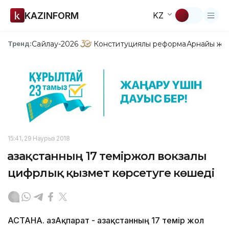
KAZINFORM
KZ
Сайлау-2026
Конституциялық реформа
Арнайы жо
Тренд:
15:41, 29 Наурыз 2018
Қазақстанның 17 теміржол вокзалы
цифрлық қызмет көрсетуге көшеді
АСТАНА. ҚазАқпарат - Қазақстанның 17 темір жол