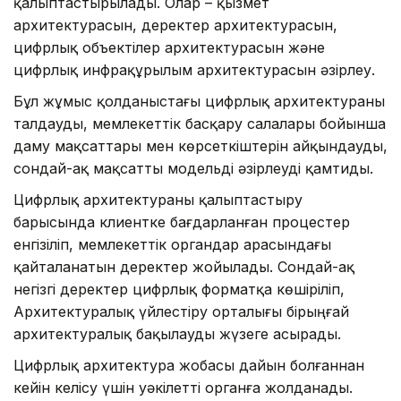
қалыптастырылады. Олар – қызмет
архитектурасын, деректер архитектурасын,
цифрлық объектілер архитектурасын және
цифрлық инфрақұрылым архитектурасын әзірлеу.
Бұл жұмыс қолданыстағы цифрлық архитектураны
талдауды, мемлекеттік басқару салалары бойынша
даму мақсаттары мен көрсеткіштерін айқындауды,
сондай-ақ мақсатты модельді әзірлеуді қамтиды.
Цифрлық архитектураны қалыптастыру
барысында клиентке бағдарланған процестер
енгізіліп, мемлекеттік органдар арасындағы
қайталанатын деректер жойылады. Сондай-ақ
негізгі деректер цифрлық форматқа көшіріліп,
Архитектуралық үйлестіру орталығы бірыңғай
архитектуралық бақылауды жүзеге асырады.
Цифрлық архитектура жобасы дайын болғаннан
кейін келісу үшін уәкілетті органға жолданады.