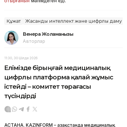
отырғанын
мәлімдеген еді.
Құжат
Жасанды интеллект және цифрлық даму м
Венера Жоламанқызы
Авторлар
11:30, 30 Шілде 2026
Елімізде бірыңғай медициналық
цифрлы платформа қалай жұмыс
істейді – комитет төрағасы
түсіндірді
АСТАНА. KAZINFORM – Қазақстанда медициналық