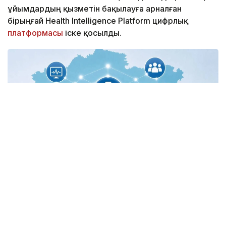
ұйымдардың қызметін бақылауға арналған
бірыңғай Health Intelligence Platform цифрлық
платформасы
іске қосылды.
Фото: ДСМ
Жаңа жүйе арқылы медициналық мекемелердің
лицензиясы, кадрлық әлеуеті, медициналық