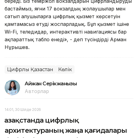
береді. Біз теміржол вокзалдарын цифрландыруды
бастаймыз, яғни 17 вокзалдың жолаушылар мен
сатып алушыларға цифрлық қызмет көрсетуін
қамтамасыз етуді жоспарладық. Бұл қызмет ішіне
Wi-Fi, теледидар, интерактивті навигациясы бар
ақпараттық табло енеді», - деп түсіндірді Арман
Нұрышев.
Цифрлық Қазақстан
Көлік
Айжан Серікжанқызы
Авторлар
14:01, 30 Шілде 2026
Қазақстанда цифрлық
архитектураның жаңа қағидалары