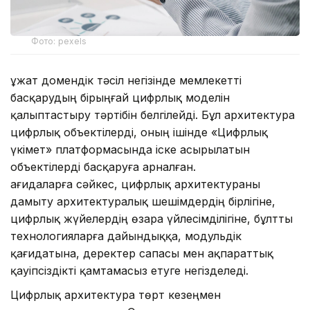
Фото: pexels
Құжат домендік тәсіл негізінде мемлекетті
басқарудың бірыңғай цифрлық моделін
қалыптастыру тәртібін белгілейді. Бұл архитектура
цифрлық объектілерді, оның ішінде «Цифрлық
үкімет» платформасында іске асырылатын
объектілерді басқаруға арналған.
Қағидаларға сәйкес, цифрлық архитектураны
дамыту архитектуралық шешімдердің бірлігіне,
цифрлық жүйелердің өзара үйлесімділігіне, бұлтты
технологияларға дайындыққа, модульдік
қағидатына, деректер сапасы мен ақпараттық
қауіпсіздікті қамтамасыз етуге негізделеді.
Цифрлық архитектура төрт кезеңмен