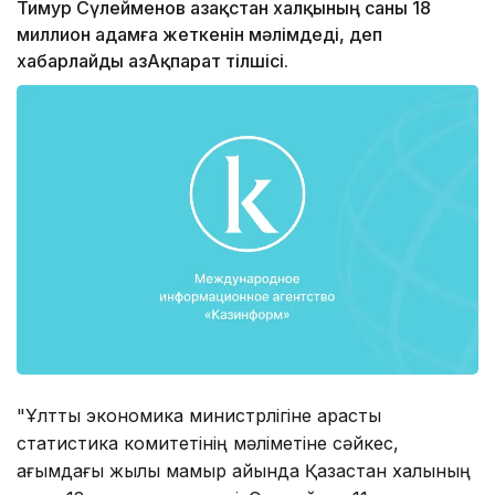
Тимур Сүлейменов Қазақстан xалқының саны 18
миллион адамға жеткенін мәлімдеді, деп
xабарлайды ҚазАқпарат тілшісі.
"Ұлттық экономика министрлігіне қарасты
статистика комитетінің мәліметіне сәйкес,
ағымдағы жылы мамыр айында Қазақстан xалқының