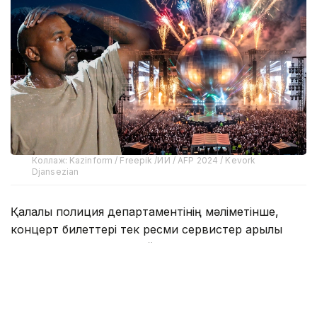
Коллаж: Kazinform / Freepik /ИИ / AFP 2024 / Kevork
Djansezian
Қалалық полиция департаментінің мәліметінше,
концерт билеттері тек ресми сервистер арқылы
сатылады. Төлемнен кейін сатып алушы ваучер
алады, ол 13 тамызда автоматты түрде бірегей
QR-коды бар электронды билетке ауыстырылады.
- 13 тамызға дейін QR-коды бар дайын