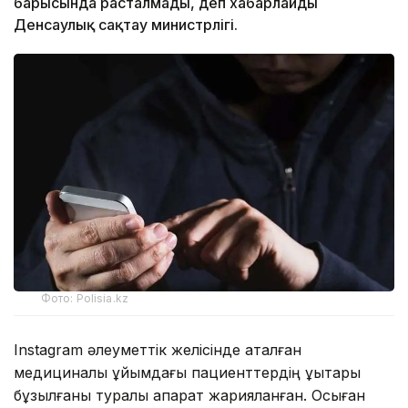
барысында расталмады, деп хабарлайды
Денсаулық сақтау министрлігі.
Фото: Polisia.kz
Instagram әлеуметтік желісінде аталған
медициналық ұйымдағы пациенттердің құқықтары
бұзылғаны туралы ақпарат жарияланған. Осыған