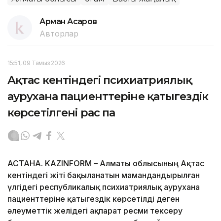
Арман Асқаров
Авторлар
15:51, 09 Тамыз 2026
Ақтас кентіндегі психиатриялық
аурухана пациенттеріне қатыгездік
көрсетілгені рас па
АСТАНА. KAZINFORM – Алматы облысының Ақтас
кентіндегі жіті бақыланатын мамандандырылған
үлгідегі республикалық психиатриялық аурухана
пациенттеріне қатыгездік көрсетілді деген
әлеуметтік желідегі ақпарат ресми тексеру