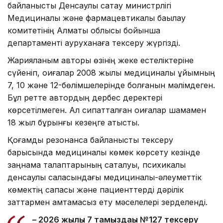
байланысты Денсаулық сақтау министрлігі
Медициналық және фармацевтикалық бақылау
комитетінің Алматы облысы бойынша
департаменті ауруханаға тексеру жүргізді.
Жарияланым авторы өзінің жеке естеліктеріне
сүйеніп, оқиғалар 2008 жылы медициналық ұйымның
7, 10 және 12-бөлімшелерінде болғанын мәлімдеген.
Бұл ретте автордың дербес деректері
көрсетілмеген. Ал сипатталған оқиғалар шамамен
18 жыл бұрынғы кезеңге қатысты.
Қоғамдық резонансқа байланысты тексеру
барысында медициналық көмек көрсету кезінде
заңнама талаптарының сақталуы, психикалық
денсаулық саласындағы медициналық-әлеуметтік
көмектің сапасы және пациенттерді дәрілік
заттармен қамтамасыз ету мәселелері зерделенді.
– 2026 жылғы 7 тамыздағы №127 тексеру