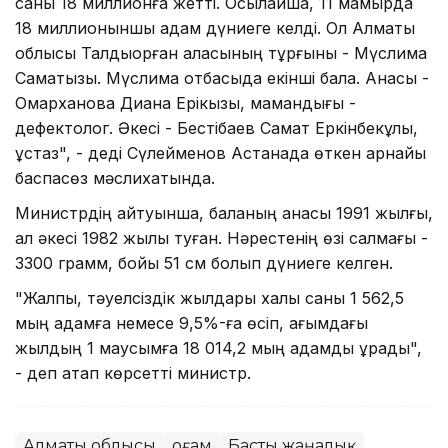
саны 18 миллионға жетті. Осылайша, 11 мамырда
18 миллионыншы адам дүниеге келді. Ол Алматы
облысы Талдықорған қаласының тұрғыны - Мүслима
Саматқызы. Мүслима отбасыда екінші бала. Анасы -
Омарxанова Диана Ерікқызы, мамандығы -
дефектолог. Әкесі - Бестібаев Самат Еркінбекұлы,
ұстаз", - деді Сүлейменов Астанада өткен арнайы
баспасөз мәслиxатында.
Министрдің айтуынша, баланың анасы 1991 жылғы,
ал әкесі 1982 жылы туған. Нәрестенің өзі салмағы -
3300 грамм, бойы 51 см болып дүниеге келген.
"Жалпы, тәуелсіздік жылдары халық саны 1 562,5
мың адамға немесе 9,5%-ға өсіп, ағымдағы
жылдың 1 маусымға 18 014,2 мың адамды құрады",
- деп атап көрсетті министр.
Алматы облысы
Қоғам
Басты жаңалық