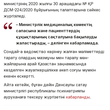
министрінің 2020 жылғы 30 қарашадағы № ҚР
ДСМ-224/2020 бұйрығының талаптарына сәйкес
жүргізіледі.
– Министрлік медициналық көмектің
сапасына және пациенттердің
құқықтарының сақталуына бақылауды
жалғастырады, – делінген хабарламада.
Сондай-ақ ведомство көрінеу жалған мәліметтерді
тарату олардың мазмұны мен таралу мән-
жайларына қарай Қазақстан заңнамасында
көзделген жауапкершілікке әкеп соғуы мүмкін
екенін ескертті.
Айта кетейік, бұған дейін Денсаулық сақтау
министрлігі республикалық психиатриялық
ауруханаға тексеру жүргізетіні
хабарланды
.