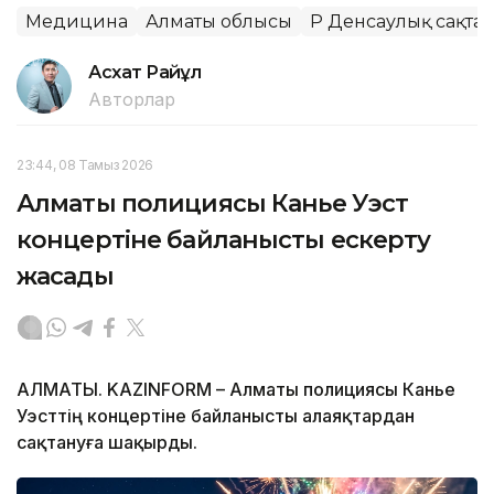
Медицина
Алматы облысы
ҚР Денсаулық сақтау
Асхат Райқұл
Авторлар
23:44, 08 Тамыз 2026
Алматы полициясы Канье Уэст
концертіне байланысты ескерту
жасады
АЛМАТЫ. KAZINFORM – Алматы полициясы Канье
Уэсттің концертіне байланысты алаяқтардан
сақтануға шақырды.