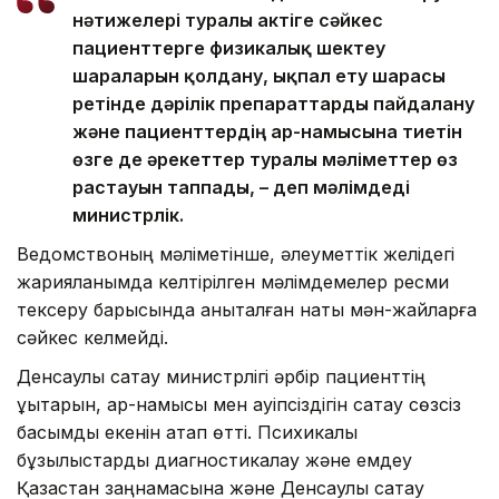
нәтижелері туралы актіге сәйкес
пациенттерге физикалық шектеу
шараларын қолдану, ықпал ету шарасы
ретінде дәрілік препараттарды пайдалану
және пациенттердің ар-намысына тиетін
өзге де әрекеттер туралы мәліметтер өз
растауын таппады, – деп мәлімдеді
министрлік.
Ведомствоның мәліметінше, әлеуметтік желідегі
жарияланымда келтірілген мәлімдемелер ресми
тексеру барысында анықталған нақты мән-жайларға
сәйкес келмейді.
Денсаулық сақтау министрлігі әрбір пациенттің
құқықтарын, ар-намысы мен қауіпсіздігін сақтау сөзсіз
басымдық екенін атап өтті. Психикалық
бұзылыстарды диагностикалау және емдеу
Қазақстан заңнамасына және Денсаулық сақтау