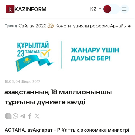
KAZINFORM
KZ
Сайлау-2026
Конституциялық реформа
Арнайы жо
Тренд:
19:06, 04 Шілде 2017
Қазақстанның 18 миллионыншы
тұрғыны дүниеге келді
АСТАНА. ҚазАқпарат - ҚР Ұлттық экономика министрі