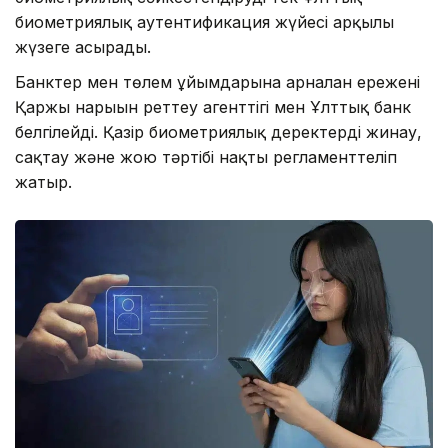
биометриялық аутентификация жүйесі арқылы
жүзеге асырады.
Банктер мен төлем ұйымдарына арналған ережені
Қаржы нарығын реттеу агенттігі мен Ұлттық банк
белгілейді. Қазір биометриялық деректерді жинау,
сақтау және жою тәртібі нақты регламенттеліп
жатыр.