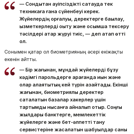
— Сондықтан қауіпсіздікті сақтауда тек
техникаға ғана сүйенбеуі керек.
Жүйелердің қорғалуы, деректерге бақылау,
қызметкерлерді оқыту және қосымша тексеру
тәсілдері қатар жүруі тиіс, — деп атап өтті
ол.
Сонымен қатар ол биометрияның әсері екіжақты
екенін айтты.
— Бір жағынан, мұндай жүйелерді бұзу
кәдімгі парольдерге қарағанда қиын және
олар алаяқтықтың кей түрін азайтады. Екінші
жағынан, биометриялық деректер
сақталатын базалар хакерлер үшін
тартымды нысанға айналып отыр. Соңғы
жылдары банктерге, мемлекеттік
жүйелерге және бет-әлпетті тану
сервистеріне жасалатын шабуылдар саны