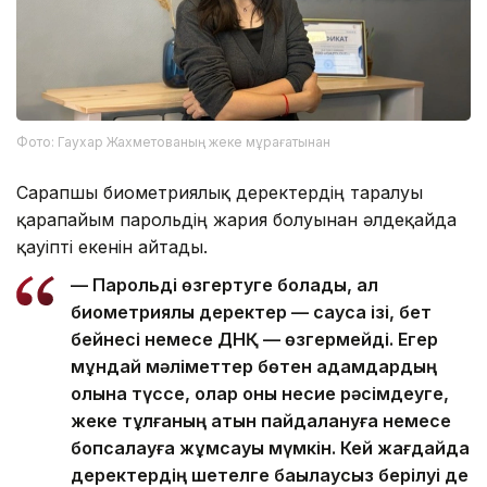
Фото: Гаухар Жахметованың жеке мұрағатынан
Сарапшы биометриялық деректердің таралуы
қарапайым парольдің жария болуынан әлдеқайда
қауіпті екенін айтады.
— Парольді өзгертуге болады, ал
биометриялық деректер — саусақ ізі, бет
бейнесі немесе ДНҚ — өзгермейді. Егер
мұндай мәліметтер бөтен адамдардың
қолына түссе, олар оны несие рәсімдеуге,
жеке тұлғаның атын пайдалануға немесе
бопсалауға жұмсауы мүмкін. Кей жағдайда
деректердің шетелге бақылаусыз берілуі де