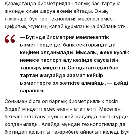
Қазақстанда биометриядан толық бас тарту іс
жүзінде қиын шаруа екенін айтады. Оның
пікірінше, бұл тек технология мәселесі емес,
цифрлық жүйенің қалай құрылғанына байланысты.
— Бүгінде биометрия мемлекеттік
қызметтерде де, банк секторында да
кеңінен қолданылады. Мысалы, жеке куәлік
немесе паспорт алу кезінде саусақ ізін
тапсыру міндетті. Сондықтан одан бас
тартқан жағдайда азамат кейбір
қызметтерге қол жеткізе алмайды, — дейді
сарапшы.
Сонымен бірге ол барлық биометриялық тәсіл
бірдей міндетті емес екенін атап өтті. Мәселен,
бет-әлпетті тану жүйесі кей жағдайда ерікті түрде
қолданылады. Алайда мұндай технологиялар да
біртіндеп қалыпты тәжірибеге айналып келеді. Бұл