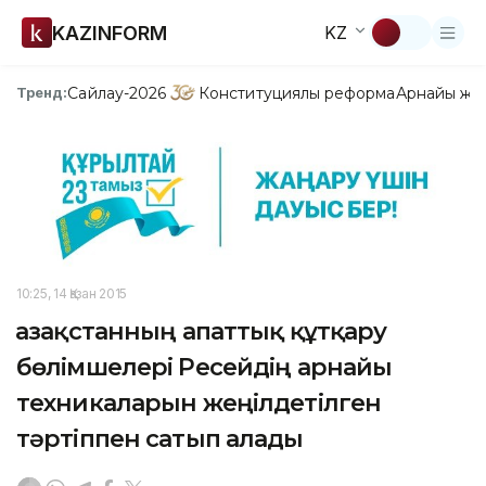
KAZINFORM
KZ
Сайлау-2026
Конституциялық реформа
Арнайы жо
Тренд:
10:25, 14 Қазан 2015
Қазақстанның апаттық құтқару
бөлімшелері Ресейдің арнайы
техникаларын жеңілдетілген
тәртіппен сатып алады