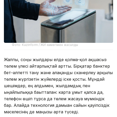
Фото: Kazinform / ЖИ көмегімен жасалды
Жалпы, соңғы жылдары елде қолма-қол ақшасыз
төлем үлесі айтарлықтай артты. Бірқатар банктер
бет-әлпетті тану және алақанды сканерлеу арқылы
төлем жүргізетін жүйелерді іске қосты. Мұндай
шешімдер, ең алдымен, жылдамдық пен
ыңғайлылыққа бағытталған: карта ұмыт қалса да,
телефон өшіп тұрса да төлем жасауға мүмкіндік
бар. Алайда технология дамыған сайын қауіпсіздік
мәселесінің де маңызы арта түседі.