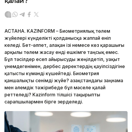
қалай?
АСТАНА. KAZINFORM – Биометриялық төлем
жүйелері күнделікті қолданысқа жаппай еніп
келеді. Бет-әлпет, алақан ізі немесе көз қарашығы
арқылы төлем жасау енді ешкімге таңсық емес.
Бұл тәсілдер есеп айырысуды жеңілдетіп, уақыт
үнемдегенімен, дербес деректердің қауіпсіздігіне
қатысты күмәнді күшейтеді. Биометрия
қаншалықты сенімді жүйе? Қазақстандағы заңнама
мен әлемдік тәжірибеде бұл мәселе қалай
реттеледі? Kazinform тілшісі тақырыпты
сарапшылармен бірге зерделеді.