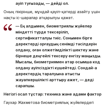
қауіп туғызады, — дейді ол.
Оның пікірінше, мұндай қауіп-қатерді азайту үшін
нақты іс-шаралар атқарылуы қажет.
— Ең алдымен, биометриялық жүйелер
міндетті түрде тексеріліп,
сертификатталуы тиіс. Сонымен бірге
деректерді қорғаудың сенімді тәсілдерін
қолдану, оған қолжетімділікті шектеу және
бірнеше деңгейлі тексеру енгізу маңызды.
Мысалы, биометриямен қатар қосымша код
қолдану қауіпсіздікті күшейтеді. Сондай-ақ
деректердің таралуына қатысты
жауапкершілікті арттыру қажет, — деді
сарапшы.
Негізгі осал тұстар: техника және адами фактор
Гаухар Жахметова биометриялық жүйелердегі