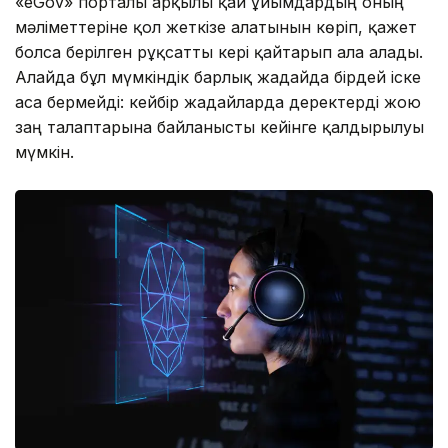
«eGov» порталы арқылы қай ұйымдардың оның
мәліметтеріне қол жеткізе алатынын көріп, қажет
болса берілген рұқсатты кері қайтарып ала алады.
Алайда бұл мүмкіндік барлық жағдайда бірдей іске
аса бермейді: кейбір жағдайларда деректерді жою
заң талаптарына байланысты кейінге қалдырылуы
мүмкін.