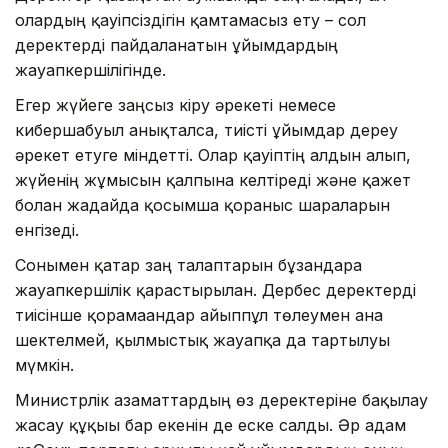
олардың қауіпсіздігін қамтамасыз ету – сол
деректерді пайдаланатын ұйымдардың
жауапкершілігінде.
Егер жүйеге заңсыз кіру әрекеті немесе
кибершабуыл анықталса, тиісті ұйымдар дереу
әрекет етуге міндетті. Олар қауіптің алдын алып,
жүйенің жұмысын қалпына келтіреді және қажет
болған жағдайда қосымша қорғаныс шараларын
енгізеді.
Сонымен қатар заң талаптарын бұзғандарға
жауапкершілік қарастырылған. Дербес деректерді
тиісінше қорғамағандар айыппұл төлеумен ғана
шектелмей, қылмыстық жауапқа да тартылуы
мүмкін.
Министрлік азаматтардың өз деректеріне бақылау
жасау құқығы бар екенін де еске салды. Әр адам