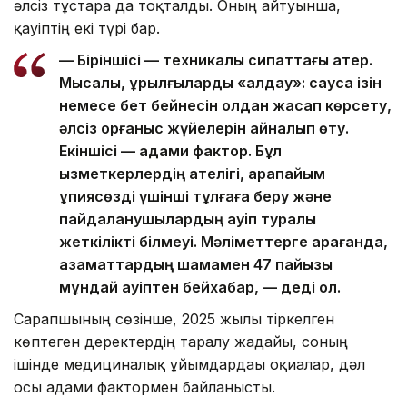
әлсіз тұстарға да тоқталды. Оның айтуынша,
қауіптің екі түрі бар.
— Біріншісі — техникалық сипаттағы қатер.
Мысалы, құрылғыларды «алдау»: саусақ ізін
немесе бет бейнесін қолдан жасап көрсету,
әлсіз қорғаныс жүйелерін айналып өту.
Екіншісі — адами фактор. Бұл
қызметкерлердің қателігі, қарапайым
құпиясөзді үшінші тұлғаға беру және
пайдаланушылардың қауіп туралы
жеткілікті білмеуі. Мәліметтерге қарағанда,
азаматтардың шамамен 47 пайызы
мұндай қауіптен бейхабар, — деді ол.
Сарапшының сөзінше, 2025 жылы тіркелген
көптеген деректердің таралу жағдайы, соның
ішінде медициналық ұйымдардағы оқиғалар, дәл
осы адами фактормен байланысты.