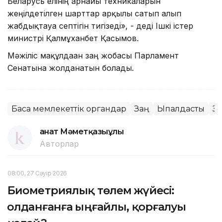
Беларусь елінің арнайы техникаларын
жеңілдетілген шарттар арқылы сатып алып
жабдықтауға септігін тигізеді», - деді Ішкі істер
министрі Қалмұханбет Қасымов.
Мәжіліс мақұлдаған заң жобасы Парламент
Сенатына жолданатын болады.
Басқа мемлекеттік органдар
Заң
Ықпалдастық
За
Қанат Мәметқазыұлы
Авторлар
08:00, 27 Сәуір 2026
Биометриялық төлем жүйесі:
Қолданғанға ыңғайлы, қорғалуы