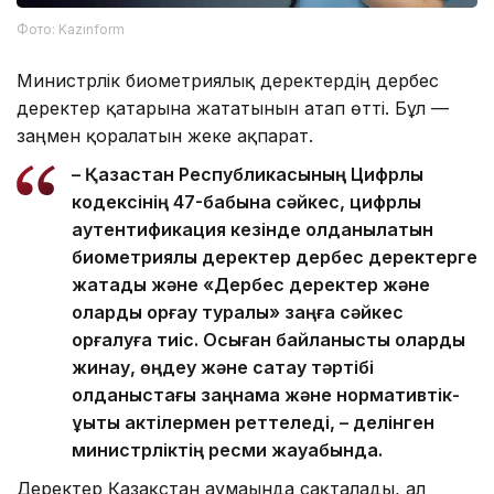
Фото: Kazinform
Министрлік биометриялық деректердің дербес
деректер қатарына жататынын атап өтті. Бұл —
заңмен қорғалатын жеке ақпарат.
– Қазақстан Республикасының Цифрлық
кодексінің 47-бабына сәйкес, цифрлық
аутентификация кезінде қолданылатын
биометриялық деректер дербес деректерге
жатады және «Дербес деректер және
оларды қорғау туралы» заңға сәйкес
қорғалуға тиіс. Осыған байланысты оларды
жинау, өңдеу және сақтау тәртібі
қолданыстағы заңнама және нормативтік-
құқықтық актілермен реттеледі, – делінген
министрліктің ресми жауабында.
Деректер Қазақстан аумағында сақталады, ал