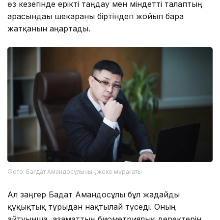
өз кезегінде ерікті таңдау мен міндетті талаптың
арасындағы шекараны біртіндеп жойып бара
жатқанын аңғартады.
Фото: Бағдат Амандосұлының жеке мұрағаты
Ал заңгер Бағдат Амандосұлы бұл жағдайды
құқықтық тұрғыдан нақтылай түседі. Оның
айтуынша, азаматтың биометриялық деректерін