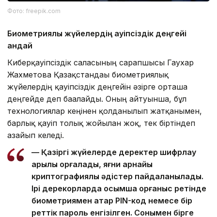
Фото: freepik.com
Биометриялық жүйелердің қауіпсіздік деңгейі
қандай
Киберқауіпсіздік саласының сарапшысы Гаухар
Жахметова Қазақстандағы биометриялық
жүйелердің қауіпсіздік деңгейін әзірге орташа
деңгейде деп бағалайды. Оның айтуынша, бұл
технологиялар кеңінен қолданылып жатқанымен,
барлық қауіп толық жойылған жоқ, тек біртіндеп
азайып келеді.
— Қазіргі жүйелерде деректер шифрлау
арқылы қорғалады, яғни арнайы
криптографиялық әдістер пайдаланылады.
Ірі дерекқорларда қосымша қорғаныс ретінде
биометриямен қатар PIN-код немесе бір
реттік пароль енгізілген. Сонымен бірге