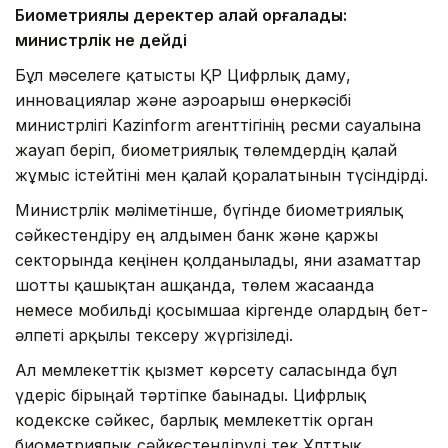
Биометриялық деректер қалай қорғалады:
министрлік не дейді
Бұл мәселеге қатысты ҚР Цифрлық даму,
инновациялар және аэроғарыш өнеркәсібі
министрлігі Kazinform агенттігінің ресми сауалына
жауап беріп, биометриялық төлемдердің қалай
жұмыс істейтіні мен қалай қорғалатынын түсіндірді.
Министрлік мәліметінше, бүгінде биометриялық
сәйкестендіру ең алдымен банк және қаржы
секторында кеңінен қолданылады, яғни азаматтар
шотты қашықтан ашқанда, төлем жасағанда
немесе мобильді қосымшаға кіргенде олардың бет-
әлпеті арқылы тексеру жүргізіледі.
Ал мемлекеттік қызмет көрсету саласында бұл
үдеріс бірыңғай тәртіпке бағынады. Цифрлық
кодекске сәйкес, барлық мемлекеттік орган
биометриялық сәйкестендіруді тек Ұлттық