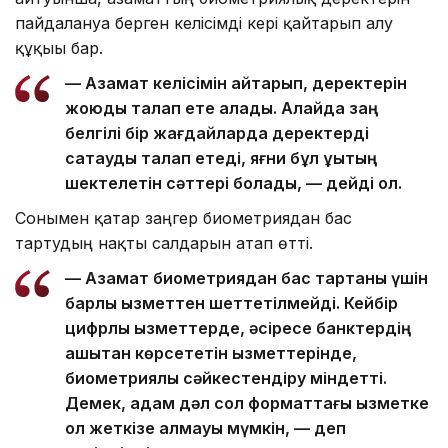
пайдалануға берген келісімді кері қайтарып алу
құқығы бар.
— Азамат келісімін қайтарып, деректерін
жоюды талап ете алады. Алайда заң
белгілі бір жағдайларда деректерді
сақтауды талап етеді, яғни бұл құқықтың
шектелетін сәттері болады, — дейді ол.
Сонымен қатар заңгер биометриядан бас
тартудың нақты салдарын атап өтті.
— Азамат биометриядан бас тартқаны үшін
барлық қызметтен шеттетілмейді. Кейбір
цифрлық қызметтерде, әсіресе банктердің
қашықтан көрсететін қызметтерінде,
биометриялық сәйкестендіру міндетті.
Демек, адам дәл сол форматтағы қызметке
қол жеткізе алмауы мүмкін, — деп