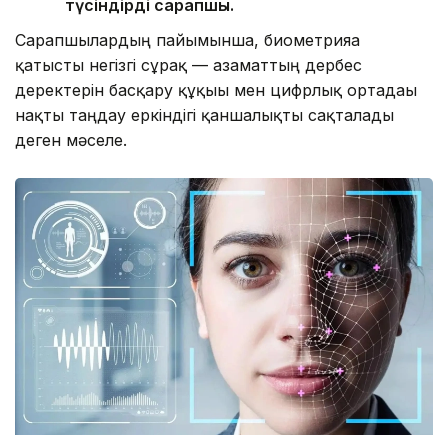
түсіндірді сарапшы.
Сарапшылардың пайымынша, биометрияға
қатысты негізгі сұрақ — азаматтың дербес
деректерін басқару құқығы мен цифрлық ортадағы
нақты таңдау еркіндігі қаншалықты сақталады
деген мәселе.