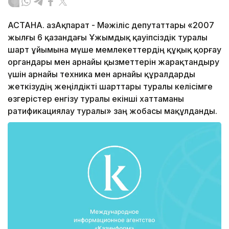
АСТАНА. ҚазАқпарат - Мәжіліс депутаттары «2007
жылғы 6 қазандағы Ұжымдық қауіпсіздік туралы
шарт ұйымына мүше мемлекеттердің құқық қорғау
органдары мен арнайы қызметтерін жарақтандыру
үшін арнайы техника мен арнайы құралдарды
жеткізудің жеңілдікті шарттары туралы келісімге
өзгерістер енгізу туралы екінші хаттаманы
ратификациялау туралы» заң жобасы мақұлданды.