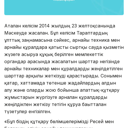
Аталған келісім 2014 жылдың 23 желтоқсанында
Мәскеуде жасалған. Бұл келісім Тараптардың
ұлттық заңнамасына сәйкес, арнайы техника мен
арнайы құралдарға қатысты сыртқы сауда қызметін
жүзеге асыруға құқық берілген мемлекеттік
органдар арасында жасалатын шарттар негізінде
арнайы техникалар мен құралдарды жеңілдетілген
шарттар арқылы жеткізуді қарастырады. Сонымен
қатар, хаттамада төтенше жағдайлардың алдын
алу және оларды жою бойынша апаттық-құтқару
жұмыстарын жүргізуге арналған құралдарды
жеңілдікпен жеткізу тетігін құруға бағытталған
түзетулер енгізілген.
«Бұл біздің құтқару бөлімшелерімізді Ресей мен