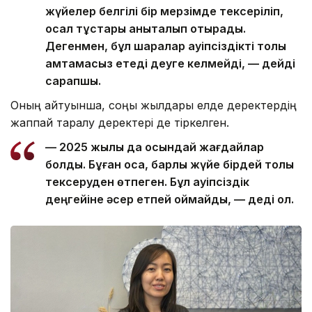
жүйелер белгілі бір мерзімде тексеріліп,
осал тұстары анықталып отырады.
Дегенмен, бұл шаралар қауіпсіздікті толық
қамтамасыз етеді деуге келмейді, — дейді
сарапшы.
Оның айтуынша, соңғы жылдары елде деректердің
жаппай таралу деректері де тіркелген.
— 2025 жылы да осындай жағдайлар
болды. Бұған қоса, барлық жүйе бірдей толық
тексеруден өтпеген. Бұл қауіпсіздік
деңгейіне әсер етпей қоймайды, — деді ол.