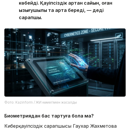
көбейді. Қауіпсіздік артқан сайын, оған
қызығушылық та арта береді, — деді
сарапшы.
Фото: Kazinform / ЖИ көмегімен жасалды
Биометриядан бас тартуға бола ма?
Киберқауіпсіздік сарапшысы Гаухар Жахметова