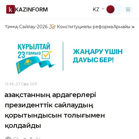
KAZINFORM
KZ
Сайлау-2026
Конституциялық реформа
Арнайы жо
Тренд:
12:46, 07 Сәуір 2011
Қазақстанның ардагерлері
президенттік сайлаудың
қорытындысын толығымен
қолдайды