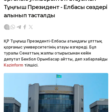
Тұңғыш Президент - Елбасы сөздері
алынып тасталды
ҚР Тұңғыш Президенті-Елбасы атындағы ұлттық
қорғаныс университетінің атауы өзгереді. Бұл
туралы Сенаттың жалпы отырысынан кейін
депутат Бекбол Орынбасар айтты, деп хабарлайды
Kazinform
тілшісі.