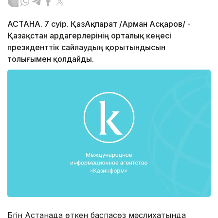
АСТАНА. 7 сәуір. ҚазАқпарат /Арман Асқаров/ -
Қазақстан ардагерлерінің орталық кеңесі
президенттік сайлаудың қорытындысын
толығымен қолдайды.
Бүгін Астанада өткен баспасөз мәслихатында