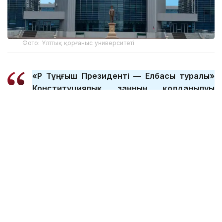
Фото: Ұлттық қорғаныс университеті
«ҚР Тұңғыш Президенті — Елбасы туралы»
Конституциялық заңның қолданылуы
тоқтатылуына байланысты «Қазақстан
Республикасының арнаулы мемлекеттік
органдары туралы» заңның нормаларына
сәйкес келтіру керек болды. Заңда ҚР
Тұңғыш Президенті-Елбасы атындағы
ұлттық қорғаныс университетінде оқыту
мәселелері регламенттелген. Енді осы
университеттің атауы өзгереді, Тұңғыш
Президент-Елбасы деген сөз алынып
тасталады. Қазақстан Республикасының