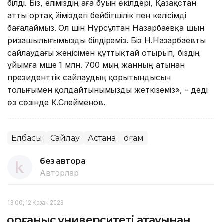
білді. Біз, еліміздің аға буын өкілдері, Қазақстан
атты ортақ үйіміздегі бейбітшілік пен келісімді
бағалаймыз. Ол үшін Нұрсұлтан Назарбаевқа шын
ризашылығымызды білдіреміз. Біз Н.Назарбаевты
сайлаудағы жеңісімен құттықтай отырып, біздің
ұйымға мүше 1 млн. 700 мың жанның атынан
президенттік сайлаудың қорытындысын
толығымен қолдайтынымызды жеткіземіз», - деді
өз сөзінде Қ.Сүлейменов.
Елбасы
Сайлау
Астана
Қоғам
без автора
Авторлар
13:00, 12 Қазан 2023
Қорғаныс университеті атауынан