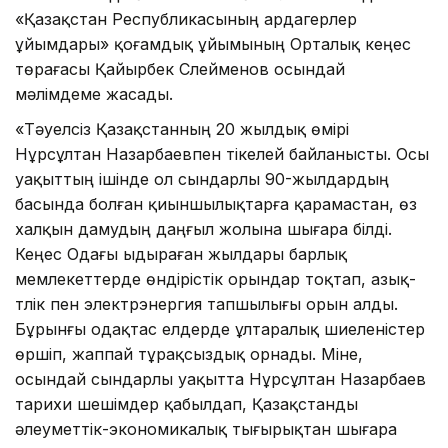
«Қазақстан Республикасының ардагерлер
ұйымдары» қоғамдық ұйымының Орталық кеңес
төрағасы Қайырбек Сүлейменов осындай
мәлімдеме жасады.
«Тәуелсіз Қазақстанның 20 жылдық өмірі
Нұрсұлтан Назарбаевпен тікелей байланысты. Осы
уақыттың ішінде ол сындарлы 90-жылдардың
басында болған қиыншылықтарға қарамастан, өз
халқын дамудың даңғыл жолына шығара білді.
Кеңес Одағы ыдыраған жылдары барлық
мемлекеттерде өндірістік орындар тоқтап, азық-
түлік пен электрэнергия тапшылығы орын алды.
Бұрынғы одақтас елдерде ұлтаралық шиеленістер
өршіп, жаппай тұрақсыздық орнады. Міне,
осындай сындарлы уақытта Нұрсұлтан Назарбаев
тарихи шешімдер қабылдап, Қазақстанды
әлеуметтік-экономикалық тығырықтан шығара