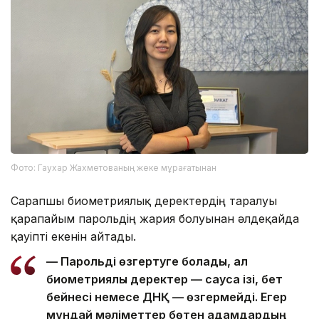
Фото: Гаухар Жахметованың жеке мұрағатынан
Сарапшы биометриялық деректердің таралуы
қарапайым парольдің жария болуынан әлдеқайда
қауіпті екенін айтады.
— Парольді өзгертуге болады, ал
биометриялық деректер — саусақ ізі, бет
бейнесі немесе ДНҚ — өзгермейді. Егер
мұндай мәліметтер бөтен адамдардың