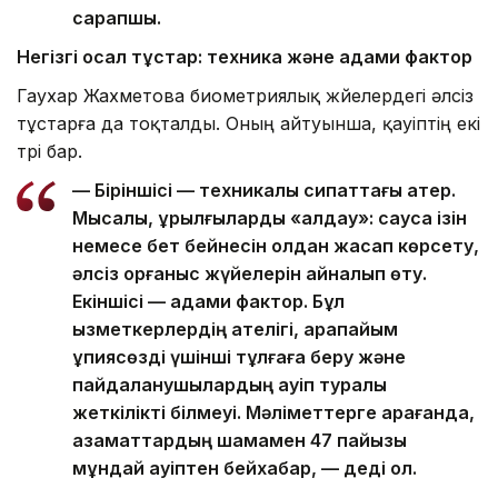
сарапшы.
Негізгі осал тұстар: техника және адами фактор
Гаухар Жахметова биометриялық жүйелердегі әлсіз
тұстарға да тоқталды. Оның айтуынша, қауіптің екі
түрі бар.
— Біріншісі — техникалық сипаттағы қатер.
Мысалы, құрылғыларды «алдау»: саусақ ізін
немесе бет бейнесін қолдан жасап көрсету,
әлсіз қорғаныс жүйелерін айналып өту.
Екіншісі — адами фактор. Бұл
қызметкерлердің қателігі, қарапайым
құпиясөзді үшінші тұлғаға беру және
пайдаланушылардың қауіп туралы
жеткілікті білмеуі. Мәліметтерге қарағанда,
азаматтардың шамамен 47 пайызы
мұндай қауіптен бейхабар, — деді ол.