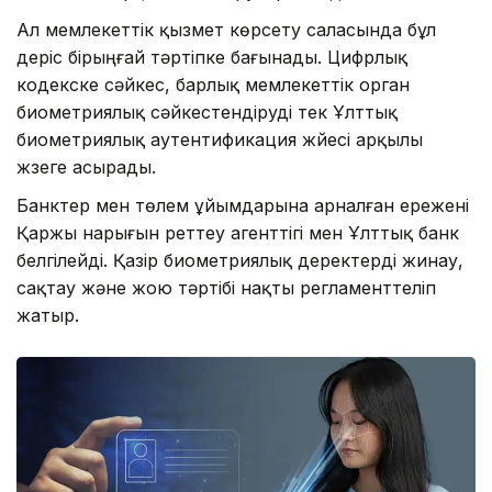
Ал мемлекеттік қызмет көрсету саласында бұл
үдеріс бірыңғай тәртіпке бағынады. Цифрлық
кодекске сәйкес, барлық мемлекеттік орган
биометриялық сәйкестендіруді тек Ұлттық
биометриялық аутентификация жүйесі арқылы
жүзеге асырады.
Банктер мен төлем ұйымдарына арналған ережені
Қаржы нарығын реттеу агенттігі мен Ұлттық банк
белгілейді. Қазір биометриялық деректерді жинау,
сақтау және жою тәртібі нақты регламенттеліп
жатыр.