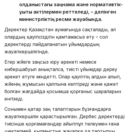
қолданыстағы заңнама және нормативтік-
құқықтық актілермен реттеледі, – делінген
министрліктің ресми жауабында.
Деректер Қазақстан аумағында сақталады, ал
олардың қауіпсіздігін қамтамасыз ету – сол
деректерді пайдаланатын ұйымдардың
жауапкершілігінде.
Егер жүйеге заңсыз кіру әрекеті немесе
кибершабуыл анықталса, тиісті ұйымдар дереу
әрекет етуге міндетті. Олар қауіптің алдын алып,
жүйенің жұмысын қалпына келтіреді және қажет
болған жағдайда қосымша қорғаныс шараларын
енгізеді.
Сонымен қатар заң талаптарын бұзғандарға
жауапкершілік қарастырылған. Дербес деректерді
тиісінше қорғамағандар айыппұл төлеумен ғана
шектелмей, қылмыстық жауапқа да тартылуы