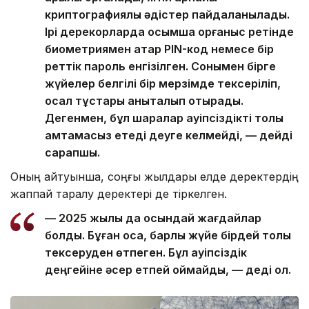
криптографиялық әдістер пайдаланылады.
Ірі дерекқорларда қосымша қорғаныс ретінде
биометриямен қатар PIN-код немесе бір
реттік пароль енгізілген. Сонымен бірге
жүйелер белгілі бір мерзімде тексеріліп,
осал тұстары анықталып отырады.
Дегенмен, бұл шаралар қауіпсіздікті толық
қамтамасыз етеді деуге келмейді, — дейді
сарапшы.
Оның айтуынша, соңғы жылдары елде деректердің
жаппай таралу деректері де тіркелген.
— 2025 жылы да осындай жағдайлар
болды. Бұған қоса, барлық жүйе бірдей толық
тексеруден өтпеген. Бұл қауіпсіздік
деңгейіне әсер етпей қоймайды, — деді ол.