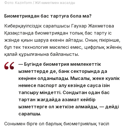
Фото: Kazinform / ЖИ көмегімен жасалды
Биометриядан бас тартуға бола ма?
Киберқауіпсіздік сарапшысы Гаухар Жахметова
Қазақстанда биометриядан толық бас тарту іс
жүзінде қиын шаруа екенін айтады. Оның пікірінше,
бұл тек технология мәселесі емес, цифрлық жүйенің
қалай құрылғанына байланысты.
— Бүгінде биометрия мемлекеттік
қызметтерде де, банк секторында да
кеңінен қолданылады. Мысалы, жеке куәлік
немесе паспорт алу кезінде саусақ ізін
тапсыру міндетті. Сондықтан одан бас
тартқан жағдайда азамат кейбір
қызметтерге қол жеткізе алмайды, — дейді
сарапшы.
Сонымен бірге ол барлық биометриялық тәсіл