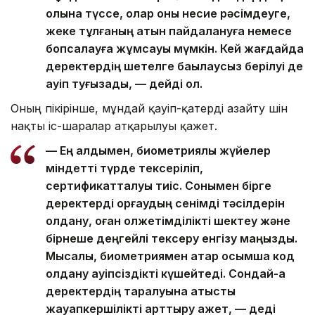
қолына түссе, олар оны несие рәсімдеуге,
жеке тұлғаның атын пайдалануға немесе
бопсалауға жұмсауы мүмкін. Кей жағдайда
деректердің шетелге бақылаусыз берілуі де
қауіп туғызады, — дейді ол.
Оның пікірінше, мұндай қауіп-қатерді азайту үшін
нақты іс-шаралар атқарылуы қажет.
— Ең алдымен, биометриялық жүйелер
міндетті түрде тексеріліп,
сертификатталуы тиіс. Сонымен бірге
деректерді қорғаудың сенімді тәсілдерін
қолдану, оған қолжетімділікті шектеу және
бірнеше деңгейлі тексеру енгізу маңызды.
Мысалы, биометриямен қатар қосымша код
қолдану қауіпсіздікті күшейтеді. Сондай-ақ
деректердің таралуына қатысты
жауапкершілікті арттыру қажет, — деді