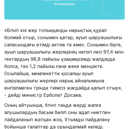
«Бүгінгі күні жер толыққанды нарықтық құрал
болмай отыр, сонымен қатар, ауыл шаруашылығы
саласындағы өтімді актив те емес. Сонымен бірге,
ауыл шаруашылығы жерлерінің негізгі үлесі 97,4 млн
гектардың 98,8 пайызы ұзақмерзімді жалдауда
болса, тек 1,2 пайызы ғана жеке меншікте.
Осылайша, мемлекеттік қосалқы ауыл
шаруашылығы жерлері нарық айналымына
енгізілмеген түрінде тиімсіз жағдайда қалып отыр»,
- дейді министр Ерболат Досаев.
Оның айтуынша, бүгінгі таңда жерді жалға
алушылардың басым бөлігі оны адал ниетпен
пайдаланып жатқан жоқ. Ұтымды пайдалану
бойынша талаптар да орындалмай келеді.