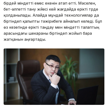
бірдей міндетті емес екенін атап өтті. Мәселен,
бет-әлпетті тану жүйесі кей жағдайда ерікті түрде
қолданылады. Алайда мұндай технологиялар да
біртіндеп қалыпты тәжірибеге айналып келеді. Бұл
өз кезегінде ерікті таңдау мен міндетті талаптың
арасындағы шекараны біртіндеп жойып бара
жатқанын аңғартады.