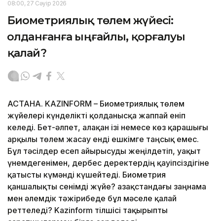
08:00, 27 Сәуір 2026
Биометриялық төлем жүйесі:
Қолданғанға ыңғайлы, қорғалуы
қалай?
АСТАНА. KAZINFORM – Биометриялық төлем
жүйелері күнделікті қолданысқа жаппай еніп
келеді. Бет-әлпет, алақан ізі немесе көз қарашығы
арқылы төлем жасау енді ешкімге таңсық емес.
Бұл тәсілдер есеп айырысуды жеңілдетіп, уақыт
үнемдегенімен, дербес деректердің қауіпсіздігіне
қатысты күмәнді күшейтеді. Биометрия
қаншалықты сенімді жүйе? Қазақстандағы заңнама
мен әлемдік тәжірибеде бұл мәселе қалай
реттеледі? Kazinform тілшісі тақырыпты