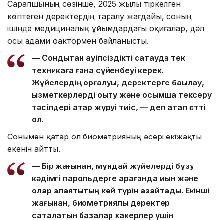
Сарапшының сөзінше, 2025 жылы тіркелген
көптеген деректердің таралу жағдайы, соның
ішінде медициналық ұйымдардағы оқиғалар, дәл
осы адами фактормен байланысты.
— Сондықтан қауіпсіздікті сақтауда тек
техникаға ғана сүйенбеуі керек.
Жүйелердің қорғалуы, деректерге бақылау,
қызметкерлерді оқыту және қосымша тексеру
тәсілдері қатар жүруі тиіс, — деп атап өтті
ол.
Сонымен қатар ол биометрияның әсері екіжақты
екенін айтты.
— Бір жағынан, мұндай жүйелерді бұзу
кәдімгі парольдерге қарағанда қиын және
олар алаяқтықтың кей түрін азайтады. Екінші
жағынан, биометриялық деректер
сақталатын базалар хакерлер үшін