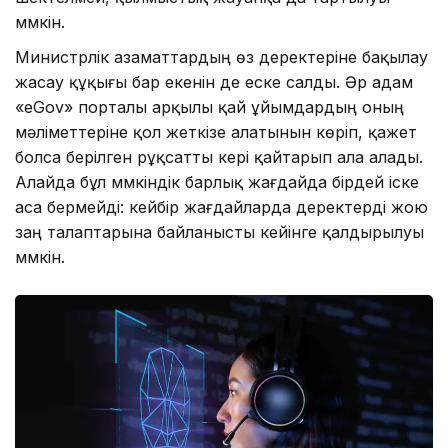
мүмкін.
Министрлік азаматтардың өз деректеріне бақылау
жасау құқығы бар екенін де еске салды. Әр адам
«eGov» порталы арқылы қай ұйымдардың оның
мәліметтеріне қол жеткізе алатынын көріп, қажет
болса берілген рұқсатты кері қайтарып ала алады.
Алайда бұл мүмкіндік барлық жағдайда бірдей іске
аса бермейді: кейбір жағдайларда деректерді жою
заң талаптарына байланысты кейінге қалдырылуы
мүмкін.