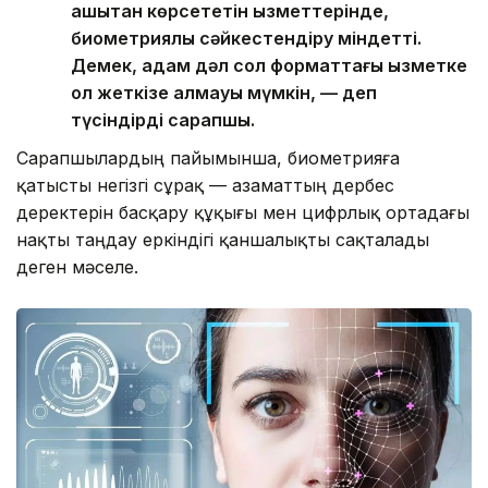
қашықтан көрсететін қызметтерінде,
биометриялық сәйкестендіру міндетті.
Демек, адам дәл сол форматтағы қызметке
қол жеткізе алмауы мүмкін, — деп
түсіндірді сарапшы.
Сарапшылардың пайымынша, биометрияға
қатысты негізгі сұрақ — азаматтың дербес
деректерін басқару құқығы мен цифрлық ортадағы
нақты таңдау еркіндігі қаншалықты сақталады
деген мәселе.