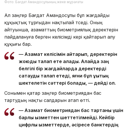
Фото: Бағдат Амандосұлының жеке мұрағаты
Ал заңгер Бағдат Амандосұлы бұл жағдайды
құқықтық тұрғыдан нақтылай түседі. Оның
айтуынша, азаматтың биометриялық деректерін
пайдалануға берген келісімді кері қайтарып алу
құқығы бар.
— Азамат келісімін қайтарып, деректерін
жоюды талап ете алады. Алайда заң
белгілі бір жағдайларда деректерді
сақтауды талап етеді, яғни бұл құқықтың
шектелетін сәттері болады, — дейді ол.
Сонымен қатар заңгер биометриядан бас
тартудың нақты салдарын атап өтті.
— Азамат биометриядан бас тартқаны үшін
барлық қызметтен шеттетілмейді. Кейбір
цифрлық қызметтерде, әсіресе банктердің