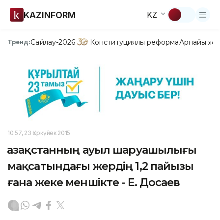
KAZINFORM
KZ
Сайлау-2026
Конституциялық реформа
Арнайы жо
Тренд:
10:57, 23 Қыркүйек 2015
Қазақстанның ауыл шаруашылығы
мақсатындағы жердің 1,2 пайызы
ғана жеке меншікте - Е. Досаев