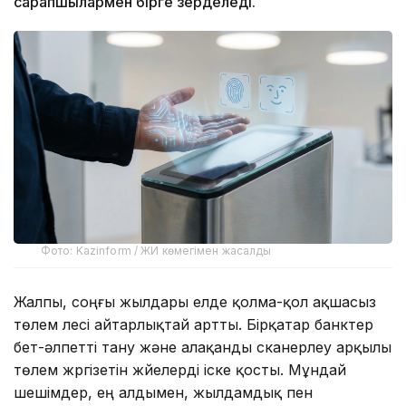
сарапшылармен бірге зерделеді.
Фото: Kazinform / ЖИ көмегімен жасалды
Жалпы, соңғы жылдары елде қолма-қол ақшасыз
төлем үлесі айтарлықтай артты. Бірқатар банктер
бет-әлпетті тану және алақанды сканерлеу арқылы
төлем жүргізетін жүйелерді іске қосты. Мұндай
шешімдер, ең алдымен, жылдамдық пен