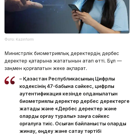
Фото: Kazinform
Министрлік биометриялық деректердің дербес
деректер қатарына жататынын атап өтті. Бұл —
заңмен қорғалатын жеке ақпарат.
– Қазақстан Республикасының Цифрлық
кодексінің 47-бабына сәйкес, цифрлық
аутентификация кезінде қолданылатын
биометриялық деректер дербес деректерге
жатады және «Дербес деректер және
оларды қорғау туралы» заңға сәйкес
қорғалуға тиіс. Осыған байланысты оларды
жинау, өңдеу және сақтау тәртібі