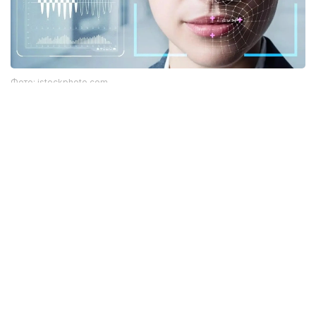
Фото: istockphoto.com
Әлемдік тәжірибе: технология бар, бірақ бәрі
бірдей сене бермейді
Биометриялық технологияларға қатысты
алаңдаушылық бекер емес. Әлемдік тәжірибе бұл
жүйелердің кей жағдайда қателік жіберіп, даулы
жағдайларға себеп болғанын көрсетіп отыр.
Мәселен, АҚШ-та бет-әлпетті тану жүйелері
адамдарды қате сәйкестендірген оқиғалар
тіркелген. Соның салдарынан тергеу барысында
жазықсыз азаматтардың аты аталған жағдайлар
да болған. Бұл ең озық алгоритмдердің өзі мінсіз
емес екенін аңғартады.