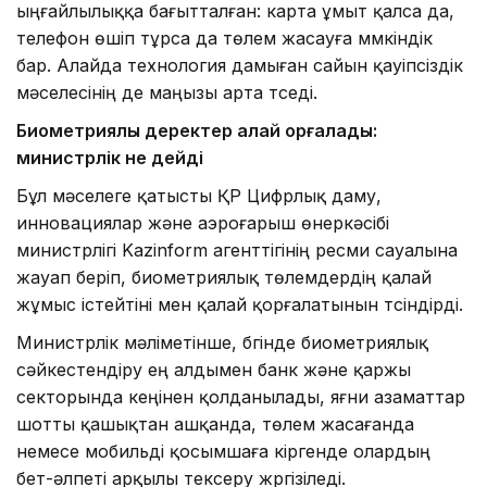
ыңғайлылыққа бағытталған: карта ұмыт қалса да,
телефон өшіп тұрса да төлем жасауға мүмкіндік
бар. Алайда технология дамыған сайын қауіпсіздік
мәселесінің де маңызы арта түседі.
Биометриялық деректер қалай қорғалады:
министрлік не дейді
Бұл мәселеге қатысты ҚР Цифрлық даму,
инновациялар және аэроғарыш өнеркәсібі
министрлігі Kazinform агенттігінің ресми сауалына
жауап беріп, биометриялық төлемдердің қалай
жұмыс істейтіні мен қалай қорғалатынын түсіндірді.
Министрлік мәліметінше, бүгінде биометриялық
сәйкестендіру ең алдымен банк және қаржы
секторында кеңінен қолданылады, яғни азаматтар
шотты қашықтан ашқанда, төлем жасағанда
немесе мобильді қосымшаға кіргенде олардың
бет-әлпеті арқылы тексеру жүргізіледі.