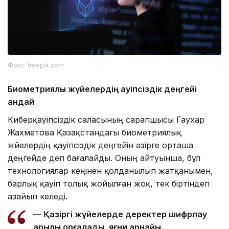
Фото: freepik.com
Биометриялық жүйелердің қауіпсіздік деңгейі
қандай
Киберқауіпсіздік саласының сарапшысы Гаухар
Жахметова Қазақстандағы биометриялық
жүйелердің қауіпсіздік деңгейін әзірге орташа
деңгейде деп бағалайды. Оның айтуынша, бұл
технологиялар кеңінен қолданылып жатқанымен,
барлық қауіп толық жойылған жоқ, тек біртіндеп
азайып келеді.
— Қазіргі жүйелерде деректер шифрлау
арқылы қорғалады, яғни арнайы