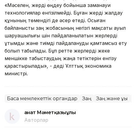
«Мәселен, жерді өңдеу бойынша заманауи
технологиялар енгізілмейді. Бұған жерді жалдау
құнының төмендігі де әсер етеді. Осыған
байланысты заң жобасының негізгі мақсаты ауыл
шаруашылығы үшін пайдаланылатын жерлерді
ұтымды және тиімді пайдалануды қамтамсыз ету
болып табылады. Бұл ретте жерлерді жеке
меншікке табыстаудың жаңа тетіктерін енгізу
қарастырылады», - деді Ұлттық экономика
министрі.
Басқа мемлекеттік органдар
Заң
Заң және құқық
А
Қанат Мәметқазыұлы
Авторлар