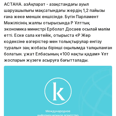
АСТАНА. ҚазАқпарат - Қазақстандағы ауыл
шаруашылығы мақсатындағы жердің 1,2 пайызы
ғана жеке меншік еншісінде. Бүгін Парламент
Мәжілісінің жалпы отырысында ҚР Ұлттық
экономика министрі Ерболат Досаев осылай мәлім
етті. Еске сала кетейік, отырыста «ҚР Жер
кодексіне өзгерістер мен толықтырулар енгізу
туралы» заң жобасы бірінші оқылымда талқыланған
болатын. Құжат Елбасының «100 нақты қадам» Ұлт
жоспарын жүзеге асыруға бағытталады.