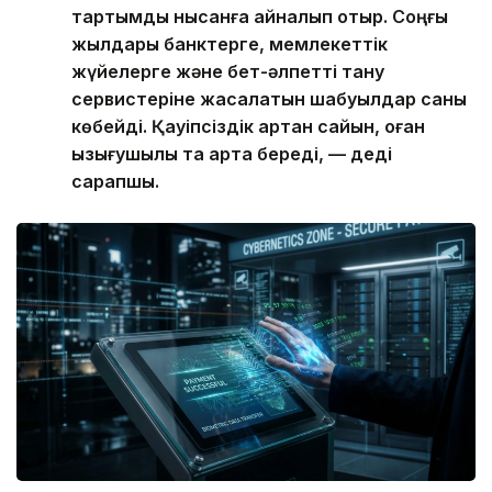
тартымды нысанға айналып отыр. Соңғы
жылдары банктерге, мемлекеттік
жүйелерге және бет-әлпетті тану
сервистеріне жасалатын шабуылдар саны
көбейді. Қауіпсіздік артқан сайын, оған
қызығушылық та арта береді, — деді
сарапшы.