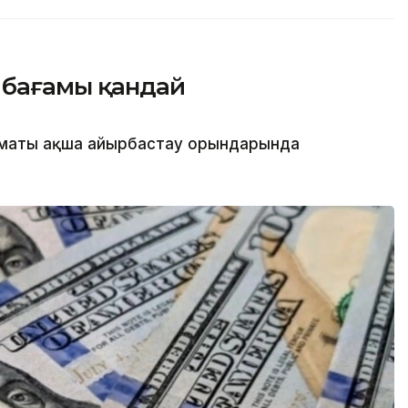
 бағамы қандай
лматы ақша айырбастау орындарында