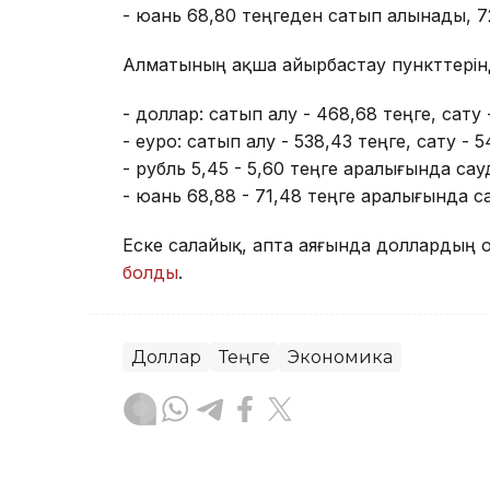
- юань 68,80 теңгеден сатып алынады, 7
Алматының ақша айырбастау пункттерін
- доллар: сатып алу - 468,68 теңге, сату 
- еуро: сатып алу - 538,43 теңге, сату - 5
- рубль 5,45 - 5,60 теңге аралығында са
- юань 68,88 - 71,48 теңге аралығында 
Еске салайық, апта аяғында доллардың о
болды
.
Доллар
Теңге
Экономика