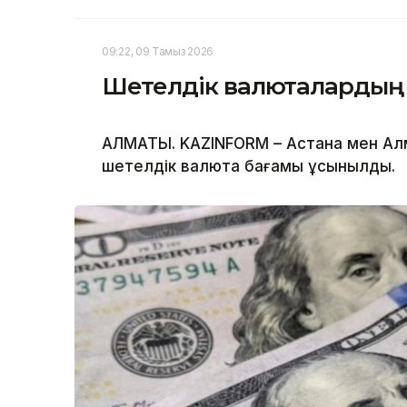
09:22, 09 Тамыз 2026
Шетелдік валюталардың
АЛМАТЫ. KAZINFORM – Астана мен А
шетелдік валюта бағамы ұсынылды.