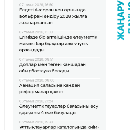
07 тамыз 2026, 16:50
Елдегі Ақсоран кен орнында
вольфрам өндіру 2028 жылға
жоспарланған
07 тамыз 2026, 11:08
Елімізде бір апта ішінде әлеуметтік
маңызы бар бірқатар азық-түлік
арзандады
07 тамыз 2026, 08:51
Доллар мен теңгені қаншадан
айырбастауға болады
07 тамыз 2026, 08:00
Авиация саласына қандай
реформалар қажет
06 тамыз 2026, 21:24
Әлеуметтік тауарлар бағасының өсу
қарқыны 4 есе баяулады
06 тамыз 2026, 19:41
Ұлттық тауарлар каталогында киім-