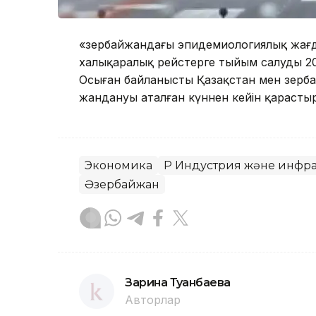
«Әзербайжандағы эпидемиологиялық жағд
халықаралық рейстерге тыйым салуды 20
Осыған байланысты Қазақстан мен Әзерба
жандануы аталған күннен кейін қарасты
Экономика
ҚР Индустрия және инфр
Әзербайжан
Зарина Туғанбаева
Авторлар