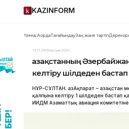
KAZINFORM
Ақорда
Тағайындау
Заң және тәртіп
Дерекқор
Тренд:
13:17, 08 Маусым 2020
Қазақстанның Әзербайжа
келтіру шілдеден баста
НҰР-СҰЛТАН. ҚазАқпарат – Қазақстан
қалпына келтіру 1 шілдеден бастап қ
ИИДМ Азаматтық авиация комитетіне 