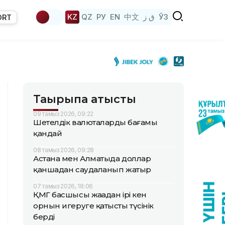
KZ
QZ
РУ
EN
中文
ق ز
ЎЗ
ORT
Тақырыпқа қатысты
09 тамыз 2026, 09:22
Шетелдік валюталардың бағамы
қандай
08 тамыз 2026, 09:28
Астана мен Алматыда доллар
қаншадан саудаланып жатыр
07 тамыз 2026, 18:06
ҚМГ басшысы жаңадан ірі кен
орнын игеруге қатысты түсінік
берді