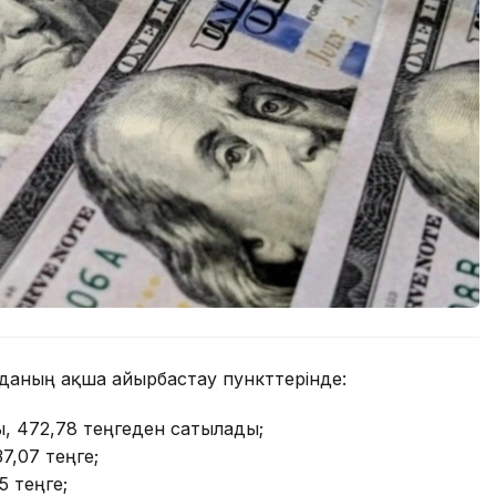
орданың ақша айырбастау пункттерінде:
, 472,78 теңгеден сатылады;
37,07 теңге;
5 теңге;