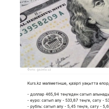
Фото: gazeta.uz
Kurs.kz мәліметінше, қазіргі уақытта ел
- доллар 465,94 теңгеден сатып алынады
- еуро: сатып алу - 533,87 теңге, сату - 5
- рубль: сатып алу - 5,45 теңге, сату - 5,6