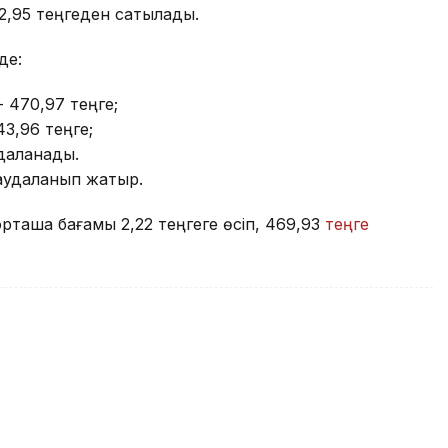
2,95 теңгеден сатылады.
де:
- 470,97 теңге;
43,96 теңге;
удаланады.
саудаланып жатыр.
рташа бағамы 2,22 теңгеге өсіп, 469,93
теңге