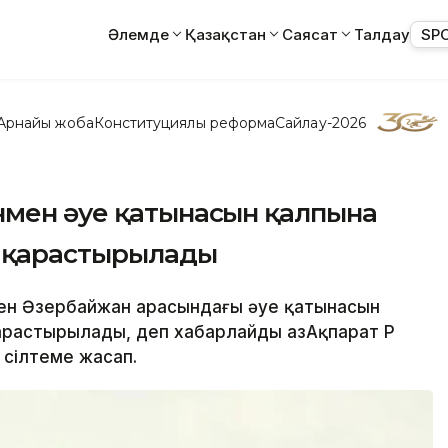
Әлемде
Қазақстан
Саясат
Талдау
SP
Арнайы жоба
Конституциялық реформа
Сайлау-2026
нмен әуе қатынасын қалпына
п қарастырылады
 мен Әзербайжан арасындағы әуе қатынасын
арастырылады, деп хабарлайды ҚазАқпарат ҚР
сілтеме жасап.