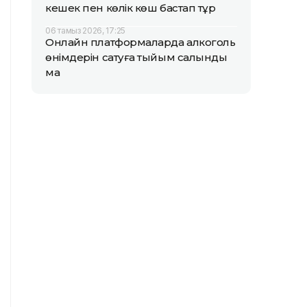
кешек пен көлік көш бастап тұр
06 тамыз 2026, 17:25
Онлайн платформаларда алкоголь
өнімдерін сатуға тыйым салынды
ма