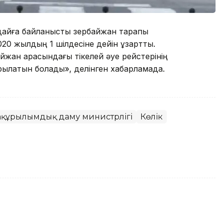
айға байланысты Әзербайжан тарапы
20 жылдың 1 шілдесіне дейін ұзартты.
йжан арасындағы тікелей әуе рейстерінің
рылатын болады», делінген хабарламада.
ақұрылымдық даму министрлігі
Көлік