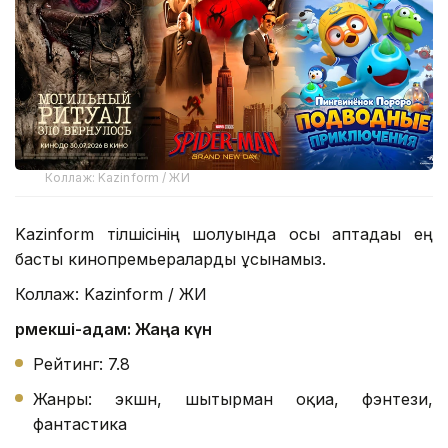
Коллаж: Kazinform / ЖИ
Kazinform тілшісінің шолуында осы аптадағы ең
басты кинопремьераларды ұсынамыз.
Коллаж: Kazinform / ЖИ
Өрмекші-адам: Жаңа күн
Рейтинг: 7.8
Жанры: экшн, шытырман оқиға, фэнтези,
фантастика