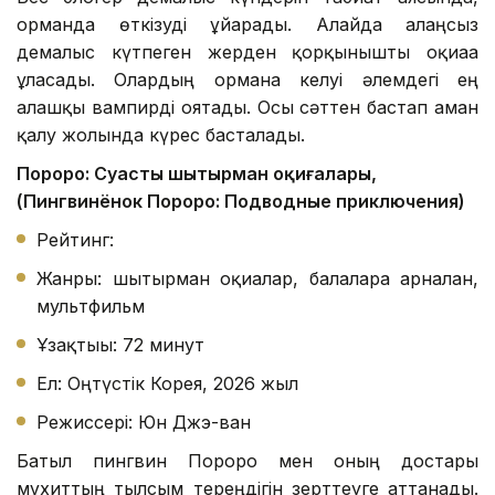
орманда өткізуді ұйғарады. Алайда алаңсыз
демалыс күтпеген жерден қорқынышты оқиғаға
ұласады. Олардың орманға келуі әлемдегі ең
алғашқы вампирді оятады. Осы сәттен бастап аман
қалу жолында күрес басталады.
Пороро: Суасты шытырман оқиғалары,
(Пингвинёнок Пороро: Подводные приключения)
Рейтинг:
Жанры: шытырман оқиғалар, балаларға арналған,
мультфильм
Ұзақтығы: 72 минут
Ел: Оңтүстік Корея, 2026 жыл
Режиссері: Юн Джэ-ван
Батыл пингвин Пороро мен оның достары
мұхиттың тылсым тереңдігін зерттеуге аттанады.