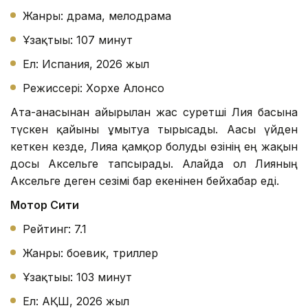
Жанры: драма, мелодрама
Ұзақтығы: 107 минут
Ел: Испания, 2026 жыл
Режиссері: Хорхе Алонсо
Ата-анасынан айырылған жас суретші Лия басына
түскен қайғыны ұмытуға тырысады. Ағасы үйден
кеткен кезде, Лияға қамқор болуды өзінің ең жақын
досы Аксельге тапсырады. Алайда ол Лияның
Аксельге деген сезімі бар екенінен бейхабар еді.
Мотор Сити
Рейтинг: 7.1
Жанры: боевик, триллер
Ұзақтығы: 103 минут
Ел: АҚШ, 2026 жыл