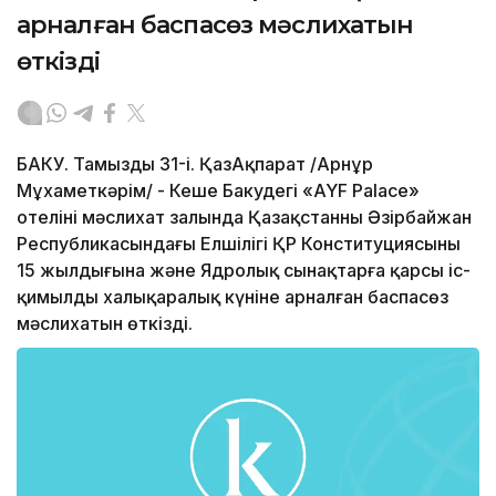
арналған баспасөз мәслихатын
өткізді
БАКУ. Тамыздың 31-і. ҚазАқпарат /Арнұр
Мұхаметкәрім/ - Кеше Бакудегі «AYF Palace»
отелінің мәслихат залында Қазақстанның Әзірбайжан
Республикасындағы Елшілігі ҚР Конституциясының
15 жылдығына және Ядролық сынақтарға қарсы іс-
қимылдың халықаралық күніне арналған баспасөз
мәслихатын өткізді.