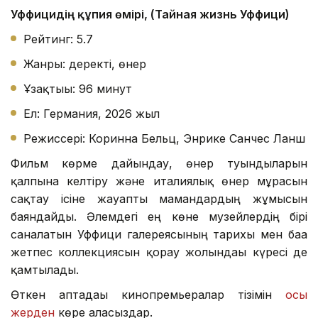
Уффицидің құпия өмірі, (Тайная жизнь Уффици)
Рейтинг: 5.7
Жанры: деректі, өнер
Ұзақтығы: 96 минут
Ел: Германия, 2026 жыл
Режиссері: Коринна Бельц, Энрике Санчес Ланш
Фильм көрме дайындау, өнер туындыларын
қалпына келтіру және италиялық өнер мұрасын
сақтау ісіне жауапты мамандардың жұмысын
баяндайды. Әлемдегі ең көне музейлердің бірі
саналатын Уффици галереясының тарихы мен баға
жетпес коллекциясын қорғау жолындағы күресі де
қамтылады.
Өткен аптадағы кинопремьералар тізімін
осы
жерден
көре аласыздар.