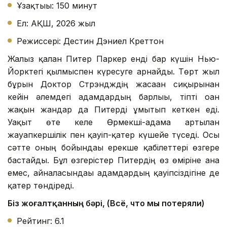
Ұзақтығы: 150 минут
Ел: АҚШ, 2026 жыл
Режиссері: Дестин Дэниел Креттон
Жалғыз қалған Питер Паркер енді бар күшін Нью-
Йорктегі қылмыспен күресуге арнайды. Төрт жыл
бұрын Доктор Стрэндждің жасаған сиқырынан
кейін әлемдегі адамдардың барлығы, тіпті оған
жақын жандар да Питерді ұмытып кеткен еді.
Уақыт өте келе Өрмекші-адамға артылған
жауапкершілік пен қауіп-қатер күшейе түседі. Осы
сәтте оның бойындағы ерекше қабілеттері өзгере
бастайды. Бұл өзгерістер Питердің өз өміріне ғана
емес, айналасындағы адамдардың қауіпсіздігіне де
қатер төндіреді.
Біз жоғалтқанның бәрі, (Всё, что мы потеряли)
Рейтинг: 6.1