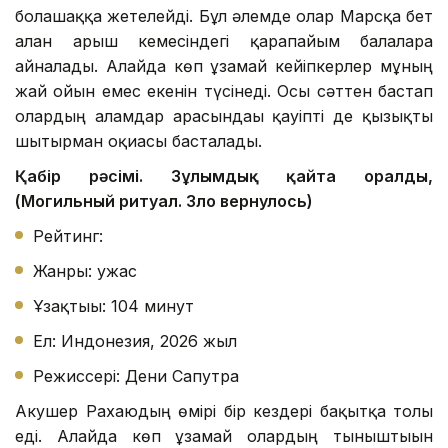
болашаққа жетелейді. Бұл әлемде олар Марсқа бет
алған ғарыш кемесіндегі қарапайым балаларға
айналады. Алайда көп ұзамай кейіпкерлер мұның
жай ойын емес екенін түсінеді. Осы сәттен бастап
олардың ғаламдар арасындағы қауіпті де қызықты
шытырман оқиғасы басталады.
Қабір рәсімі. Зұлымдық қайта оралды,
(Могильный ритуал. Зло вернулось)
Рейтинг:
Жанры: ужас
Ұзақтығы: 104 минут
Ел: Индонезия, 2026 жыл
Режиссері: Дени Сапутра
Акушер Рахаюдың өмірі бір кездері бақытқа толы
еді. Алайда көп ұзамай олардың тыныштығын