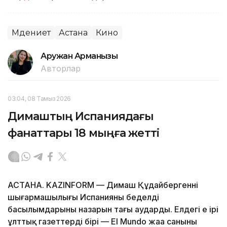
Мәдениет
Астана
Кино
Аружан Арманқызы
Авторлар
03:04, 08 Тамыз 2026
Димаштың Испаниядағы
фанаттары 18 мыңға жетті
АСТАНА. KAZINFORM — Димаш Құдайбергеннің
шығармашылығы Испанияның беделді
басылымдарының назарын тағы аударды. Елдегі ең ірі
ұлттық газеттердің бірі — El Mundo жаңа санының