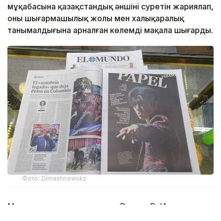
мұқабасына қазақстандық әншінің суретін жариялап,
оның шығармашылық жолы мен халықаралық
танымалдығына арналған көлемді мақала шығарды.
Фото: Dimashnewskz
Мақала авторы, журналист Ракель Р. Инсертис
Димаштың Испаниядағы ресми фан-клубының