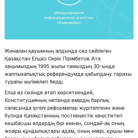
Жиналған қауымның алдында сөз сөйлеген
Қазақстан Елшісі Серік Пірімбетов Ата
заңымыздың 1995 жылы тамыздың 30-ында
жалпыхалықтық референдумда қабылдану тарихы
туралы әңгімелеп берді.
Елші өз сөзінде атап көрсеткендей,
Конституцияның негізінде өмірдің барлық
саласында іргелі реформалар жүргізілгенін және
бүгінде Қазақстанның посткеңестік кеңістіктегі
көшбасшы елдердің бірі екенін, сондай-ақ оның
жоғарғы құндылықтары адам, оның өмірі, құқығы мен