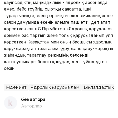
қауіпсіздіктің маңыздылығы - ядролық арсеналда
емес, бейбітсүйгіш сыртқы саясатта, ішкі
тұрақтылықта, елдің орнықты экономикалық және
саяси дамуында екенін әлемге паш етті, деп атап
көрсеткен елші С.Пірімбетов «Ядролық қарудан өз
еркімен бас тартып және толық қарусызданып үлгі
көрсеткен Қазақстан мен оның басшысы ядролық
қару-жарақтан таза әлем құру және қару-жарақты
жаһандық таратпау режимінің белсенді
қатысушылары болып қалуда», деп түйіндеді өз
сөзін.
Мәдениет
Ядролық қарусыз әлем
Ықпалдастық
без автора
Авторлар