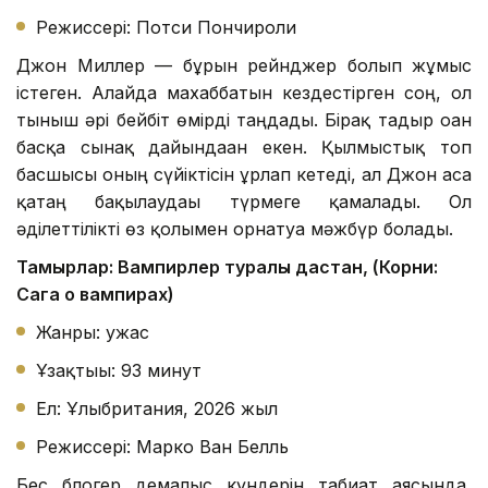
Режиссері: Потси Пончироли
Джон Миллер — бұрын рейнджер болып жұмыс
істеген. Алайда махаббатын кездестірген соң, ол
тыныш әрі бейбіт өмірді таңдады. Бірақ тағдыр оған
басқа сынақ дайындаған екен. Қылмыстық топ
басшысы оның сүйіктісін ұрлап кетеді, ал Джон аса
қатаң бақылаудағы түрмеге қамалады. Ол
әділеттілікті өз қолымен орнатуға мәжбүр болады.
Тамырлар: Вампирлер туралы дастан, (Корни:
Сага о вампирах)
Жанры: ужас
Ұзақтығы: 93 минут
Ел: Ұлыбритания, 2026 жыл
Режиссері: Марко Ван Белль
Бес блогер демалыс күндерін табиғат аясында,