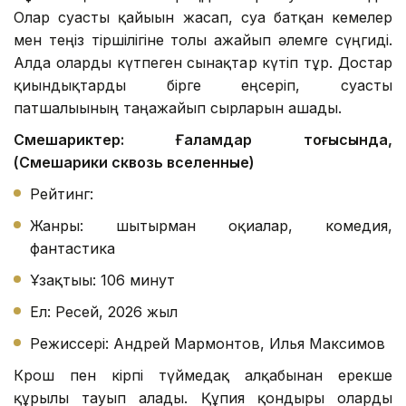
Олар суасты қайығын жасап, суға батқан кемелер
мен теңіз тіршілігіне толы ғажайып әлемге сүңгиді.
Алда оларды күтпеген сынақтар күтіп тұр. Достар
қиындықтарды бірге еңсеріп, суасты
патшалығының таңғажайып сырларын ашады.
Смешариктер: Ғаламдар тоғысында,
(Смешарики сквозь вселенные)
Рейтинг:
Жанры: шытырман оқиғалар, комедия,
фантастика
Ұзақтығы: 106 минут
Ел: Ресей, 2026 жыл
Режиссері: Андрей Мармонтов, Илья Максимов
Крош пен кірпі түймедақ алқабынан ерекше
құрылғы тауып алады. Құпия қондырғы оларды