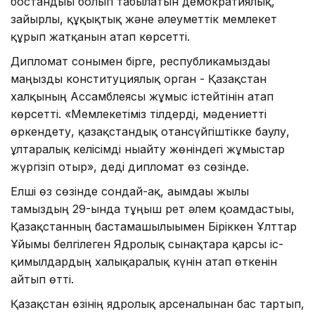
бостандығы болып табылатын демократиялық,
зайырлы, құқықтық және әлеуметтік мемлекет
құрып жатқанын атап көрсетті.
Дипломат сонымен бірге, республикамыздағы
маңызды конституциялық орган - Қазақстан
халқының Ассамблеясы жұмыс істейтінін атап
көрсетті. «Мемлекетіміз тілдерді, мәдениетті
өркендету, қазақстандық отансүйгіштікке баулу,
ұлтаралық келісімді нығайту жөніндегі жұмыстар
жүргізіп отыр», деді дипломат өз сөзінде.
Елші өз сөзінде сондай-ақ, ағымдағы жылы
тамыздың 29-ында тұңғыш рет әлем қоғамдастығы,
Қазақстанның бастамашылығымен Біріккен Ұлттар
Ұйымы белгілеген Ядролық сынақтарға қарсы іс-
қимылдардың халықаралық күнін атап өткенін
айтып өтті.
Қазақстан өзінің ядролық арсеналынан бас тартып,