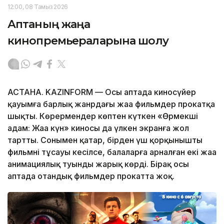
12:00, 08 Тамыз 2026
Аптаның жаңа
кинопремьераларына шолу
АСТАНА. KAZINFORM — Осы аптада киносүйер
қауымға барлық жанрдағы жаңа фильмдер прокатқа
шықты. Көрермендер көптен күткен «Өрмекші
адам: Жаңа күн» киносы да үлкен экранға жол
тартты. Сонымен қатар, бірден үш қорқынышты
фильмнің тұсауы кесілсе, балаларға арналған екі жаңа
анимациялық туынды жарық көрді. Бірақ осы
аптада отандық фильмдер прокатта жоқ.