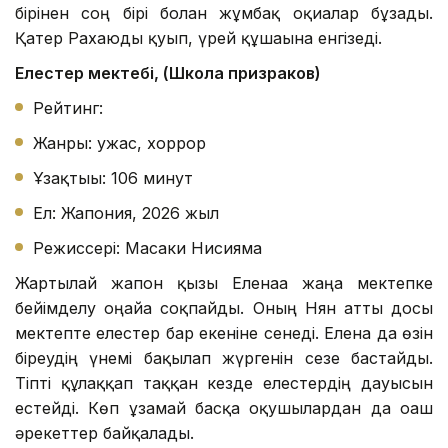
бірінен соң бірі болған жұмбақ оқиғалар бұзады.
Қатер Рахаюды қуып, үрей құшағына енгізеді.
Елестер мектебі, (Школа призраков)
Рейтинг:
Жанры: ужас, хоррор
Ұзақтығы: 106 минут
Ел: Жапония, 2026 жыл
Режиссері: Масаки Нисияма
Жартылай жапон қызы Еленаға жаңа мектепке
бейімделу оңайға соқпайды. Оның Нян атты досы
мектепте елестер бар екеніне сенеді. Елена да өзін
біреудің үнемі бақылап жүргенін сезе бастайды.
Тіпті құлаққап таққан кезде елестердің дауысын
естейді. Көп ұзамай басқа оқушылардан да оғаш
әрекеттер байқалады.