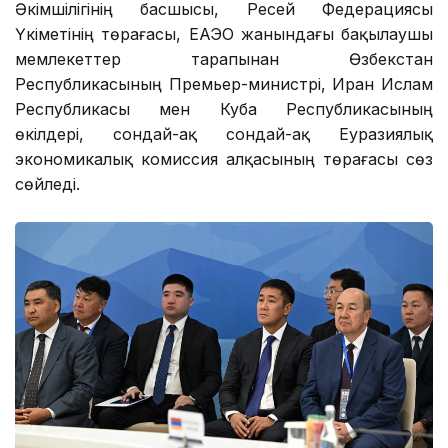
Әкімшілігінің басшысы, Ресей Федерациясы
Үкіметінің төрағасы, ЕАЭО жанындағы бақылаушы
мемлекеттер тарапынан Өзбекстан
Республикасының Премьер-министрі, Иран Ислам
Республикасы мен Куба Республикасының
өкілдері, сондай-ақ сондай-ақ Еуразиялық
экономикалық комиссия алқасының төрағасы сөз
сөйледі.