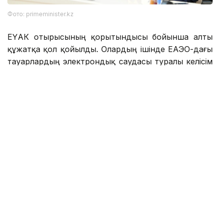
Фото: primeminister.kz
ЕҮАК отырысының қорытындысы бойынша алты
құжатқа қол қойылды. Олардың ішінде ЕАЭО-дағы
тауарлардың электрондық саудасы туралы келісім
бар, оны жүзеге асыру электрондық коммерцияны
қарқынды дамытуға, бизнес үшін мүмкіндіктерді
кеңейтуге және қатысушылардың әріптестер
нарығына қол жеткізуде анағұрлым қолайлы
жағдайлар қалыптастыруға ықпал ететін болады.
Бұдан басқа, Одаққа мүше мемлекеттердегі ғылыми
атақтар туралы құжаттарды өзара тану туралы
келісім, сондай-ақ ынтымақтастықты одан әрі
дамыту мәселелері бойынша бірқатар өкімдер
қабылданды.
Еуразиялық үкіметаралық кеңестің кезекті отырысы
1-2 қазанда Минск қаласында (Беларусь) өтеді.