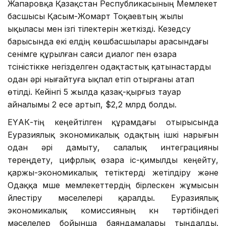
Жапаровқа Қазақстан Республикасының Мемлекет
басшысы Қасым-Жомарт Тоқаевтың жылы
ықыласы мен ізгі тілектерін жеткізді. Кезедсу
барысында екі елдің көшбасшылары арасындағы
сенімге құрылған саяси диалог пен өзара
түсіністікке негізделген одақтастық қатынастарды
одан әрі нығайтуға ықпал етіп отырғаны атап
өтілді. Кейінгі 5 жылда қазақ-қырғыз тауар
айналымы 2 есе артып, $2,2 млрд болды.
ЕҮАК-тің кеңейтілген құрамдағы отырысында
Еуразиялық экономикалық одақтың ішкі нарығын
одан әрі дамыту, салалық интеграцияны
тереңдету, цифрлық өзара іс-қимылды кеңейту,
қаржы-экономикалық тетіктерді жетілдіру және
Одаққа мүше мемлекеттердің бірлескен жұмысын
үйлестіру мәселелері қаралды. Еуразиялық
экономикалық комиссияның күн тәртібіндегі
мәселелер бойынша баяндамалары тыңдалды.