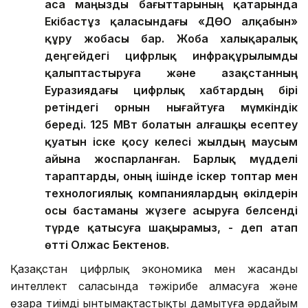
аса маңызды бағыттарының қатарында
Екібастұз қаласындағы «ДӨО алқабын»
құру жобасы бар. Жоба халықаралық
деңгейдегі цифрлық инфрақұрылымды
қалыптастыруға және Қазақстанның
Еуразиядағы цифрлық хабтардың бірі
ретіндегі орнын нығайтуға мүмкіндік
береді. 125 МВт болатын алғашқы есептеу
қуатын іске қосу келесі жылдың маусым
айына жоспарланған. Барлық мүдделі
тараптарды, оның ішінде іскер топтар мен
технологиялық компаниялардың өкілдерін
осы бастаманы жүзеге асыруға белсенді
түрде қатысуға шақырамыз, - деп атап
өтті Олжас Бектенов.
Қазақстан цифрлық экономика мен жасанды
интеллект саласында тәжірибе алмасуға және
өзара тиімді ынтымақтастықты дамытуға әрдайым