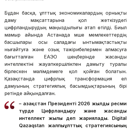
Бұдан басқа, ұлттық экономикалардың орнықты
даму мақсаттарына қол жеткізудегі
цифрландырудың маңыздылығы атап өтілді. Биыл
мамыр айында Астанада мүше мемлекеттердің
басшылары осы саладағы ынтымақтастықты
нығайтуға және озық тәжірибелермен алмасуға
бағытталған ЕАЭО шеңберінде жасанды
интеллектіні жауапкершілікпен дамыту туралы
бірлескен мәлімдемеге қол қойған болатын.
Қазақстанда цифрлық трансформация ел
дамуының стратегиялық басымдықтарының бірі
ретінде айқындалған.
– Қазақстан Президенті 2026 жылды ресми
түрде Цифрландыру және жасанды
интеллект жылы деп жариялады. Digital
Qazaqstan жалпыұлттық стратегиясының