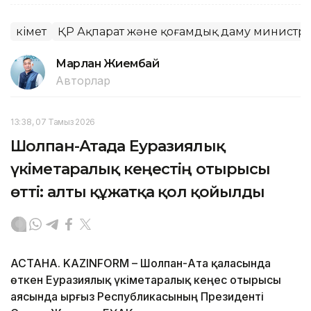
Үкімет
ҚР Ақпарат және қоғамдық даму министрлі
Марлан Жиембай
Авторлар
13:38, 07 Тамыз 2026
Шолпан-Атада Еуразиялық
үкіметаралық кеңестің отырысы
өтті: алты құжатқа қол қойылды
АСТАНА. KAZINFORM – Шолпан-Ата қаласында
өткен Еуразиялық үкіметаралық кеңес отырысы
аясында Қырғыз Республикасының Президенті