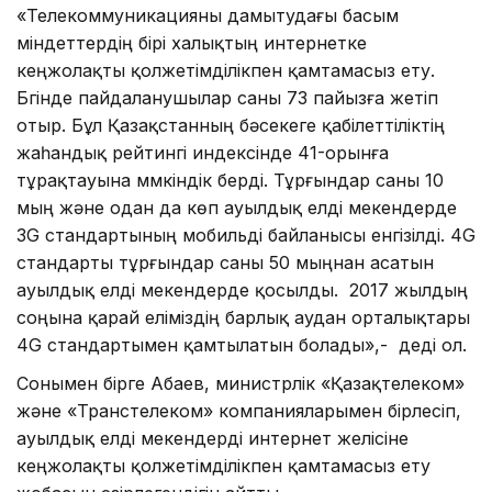
«Телекоммуникацияны дамытудағы басым
міндеттердің бірі халықтың интернетке
кеңжолақты қолжетімділікпен қамтамасыз ету.
Бүгінде пайдаланушылар саны 73 пайызға жетіп
отыр. Бұл Қазақстанның бәсекеге қабілеттіліктің
жаһандық рейтингі индексінде 41-орынға
тұрақтауына мүмкіндік берді. Тұрғындар саны 10
мың және одан да көп ауылдық елді мекендерде
3G стандартының мобильді байланысы енгізілді. 4G
стандарты тұрғындар саны 50 мыңнан асатын
ауылдық елді мекендерде қосылды. 2017 жылдың
соңына қарай еліміздің барлық аудан орталықтары
4G стандартымен қамтылатын болады»,- деді ол.
Сонымен бірге Абаев, министрлік «Қазақтелеком»
және «Транстелеком» компанияларымен бірлесіп,
ауылдық елді мекендерді интернет желісіне
кеңжолақты қолжетімділікпен қамтамасыз ету