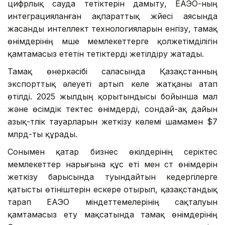
цифрлық сауда тетіктерін дамыту, ЕАЭО-ның
интеграцияланған ақпараттық жүйесі аясында
жасанды интеллект технологияларын енгізу, тамақ
өнімдерінің мүше мемлекеттерге қолжетімділігін
қамтамасыз ететін тетіктерді жетілдіру жатады.
Тамақ өнеркәсібі саласында Қазақстанның
экспорттық әлеуеті артып келе жатқаны атап
өтілді. 2025 жылдың қорытындысы бойынша мал
және өсімдік тектес өнімдерді, сондай-ақ дайын
азық-түлік тауарларын жеткізу көлемі шамамен $7
млрд-ты құрады.
Сонымен қатар бизнес өкілдерінің серіктес
мемлекеттер нарығына құс еті мен сүт өнімдерін
жеткізу барысында туындайтын кедергілерге
қатысты өтініштерін ескере отырып, қазақстандық
тарап ЕАЭО міндеттемелерінің сақталуын
қамтамасыз ету мақсатында тамақ өнімдерінің