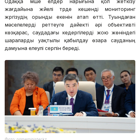
Одаққа мүше елдер нарығына қол жеткізу
жағдайына жүйелі түрде кешенді мониторинг
жүргізудің орынды екенін атап өтті. Туындаған
мәселелерді реттеуге дәйекті әрі объективті
көзқарас, саудадағы кедергілерді жою жөніндегі
шараларды уақтылы қабылдау өзара сауданың
дамуына елеулі серпін береді.
Фото: primeminister.kz