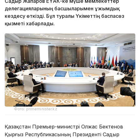
Садыр Жапаров ЕҮАК-ке мүше мемлекеттер
делегацияларының басшыларымен ұжымдық
кездесу өткізді. Бұл туралы Үкіметтің баспасөз
қызметі хабарлады.
Фото: primeminister.kz
Қазақстан Премьер-министрі Олжас Бектенов
Қырғыз Республикасының Президенті Садыр