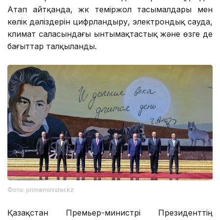
Атап айтқанда, жүк теміржол тасымалдары мен
көлік дәліздерін цифрландыру, электрондық сауда,
климат саласындағы ынтымақтастық және өзге де
бағыттар талқыланды.
Фото: primeminister.kz
Қазақстан Премьер-министрі Президенттің