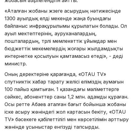
жобасын әзірлегендігін айтты.
«Аталған жобаны жүзеге асырудың нәтижесінде
1300 ауылдық елді мекенде жаңа буындағы
байланыс инфрақұрылымы құрылатын болады. Ол
ауыл мектептерінің, ауруханалардың,
пошталардың, түрлі мемлекеттік ұйымдар мен
бюджеттік мекемелердің жоғары жылдамдықты
интернетке қосылуын қамтамасыз етеді», - деді
министр.
Оның деректеріне қарағанда, «OTAU TV»
спутниктік хабар тарату желісі еліміздің аумағын
100 пайыз қамтыған. 1 қазандағы мәліметтерге
сәйкес, абоненттер саны 1,2 млн. адамды құраған.
Осы ретте Абаев аталған бағыт бойынша жобаны
іске асыру жөніндегі жол картасын бекіту, «OTAU
TV» бәсекеге қабілеттілігі мен көрсетілімін арттыру
жөнінде ұсыныстар енгізуді тапсырды.