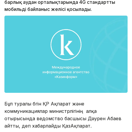
барлық аудан орталықтарында 4G стандартты
мобильді байланыс желісі қосылады.
Бұл туралы бүгін ҚР Ақпарат және
коммуникациялар министрлігінің алқа
отырысында ведомство басшысы Дәурен Абаев
айтты, деп хабарлайды ҚазАқпарат.