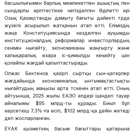
басшылығымен барлық мемлекетпен ашықтық пен
сындарлы әріптестікке негізделген Әділетті әрі
Озық Қазақстанды дамыту бағыты дәйекті түрде
жұзеге асырылып жатқанын атап өтті. Еліміздің
жаңа Конституциясында көзделген ауқымды
институционалдық реформалар инвесторлардың
сенімін нығайту, экономиканы жаңғырту және
халықаралық өзара іс-қимылды кеңейту үшін
қолайлы жағдай қалыптастырады.
Олжас Бектенов қазіргі сыртқы сын-қатерлер
жағдайында экономикалық ынтымақтастықты
нығайтудың маңызы арта түскенін атап өтті. Оның
айтуынша, 2025 жылы ЕАЭО елдері ішіндегі тауар
айналымы $95 млрд-ты құрады. Биыл бұл
көрсеткіш 7,3%-ға өсіп, $102 млрд-қа дейін жетеді
деп жоспарланған.
ЕҮАК қызметінің басым бағыттары қатарына