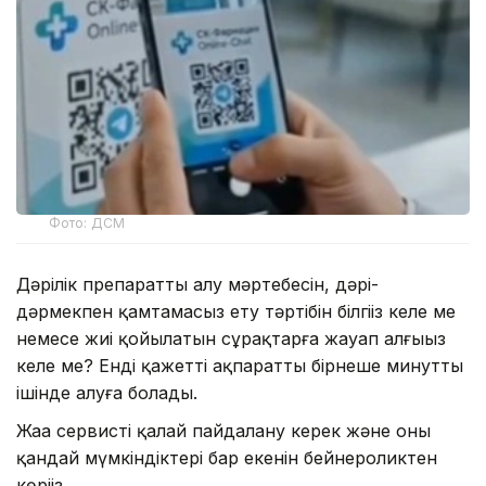
Фото: ДСМ
Дәрілік препаратты алу мәртебесін, дәрі-
дәрмекпен қамтамасыз ету тәртібін білгіңіз келе ме
немесе жиі қойылатын сұрақтарға жауап алғыңыз
келе ме? Енді қажетті ақпаратты бірнеше минуттың
ішінде алуға болады.
Жаңа сервисті қалай пайдалану керек және оның
қандай мүмкіндіктері бар екенін бейнероликтен
көріңіз.