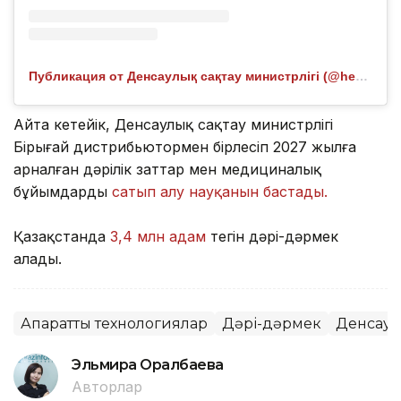
Публикация от Денсаулық сақтау министрлігі (@healthcare.gov.kz)
Айта кетейік, Денсаулық сақтау министрлігі
Бірыңғай дистрибьютормен бірлесіп 2027 жылға
арналған дәрілік заттар мен медициналық
бұйымдарды
сатып алу науқанын бастады.
Қазақстанда
3,4 млн адам
тегін дәрі-дәрмек
алады.
Ақпараттық технологиялар
Дәрі-дәрмек
Денсаул
Эльмира Оралбаева
Авторлар