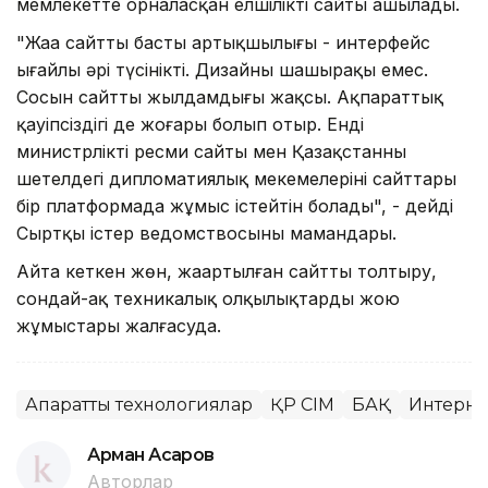
мемлекетте орналасқан елшіліктің сайты ашылады.
"Жаңа сайттың басты артықшылығы - интерфейс
ыңғайлы әрі түсінікті. Дизайны шашыраңқы емес.
Сосын сайттың жылдамдығы жақсы. Ақпараттық
қауіпсіздігі де жоғары болып отыр. Енді
министрліктің ресми сайты мен Қазақстанның
шетелдегі дипломатиялық мекемелерінің сайттары
бір платформада жұмыс істейтін болады", - дейді
Сыртқы істер ведомствосының мамандары.
Айта кеткен жөн, жаңартылған сайтты толтыру,
сондай-ақ теxникалық олқылықтарды жою
жұмыстары жалғасуда.
Ақпараттық технологиялар
ҚР СІМ
БАҚ
Интерне
Арман Асқаров
Авторлар