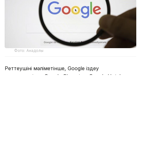
Фото: Анадолы
Реттеушінің мәліметінше, Google іздеу
нәтижелерінде Google Shopping, Google Hotels
және Google Flights сияқты өз сервистеріне
басымдық беріп, бәсекелес қызметтердің көрінуін
шектеген. Сонымен қатар компания қосымша
әзірлеушілердің пайдаланушыларға қолданбалар
дүкенінен тыс балама төлем тәсілдері мен тиімді
ұсыныстар туралы ақпарат беруіне кедергі
келтірген.