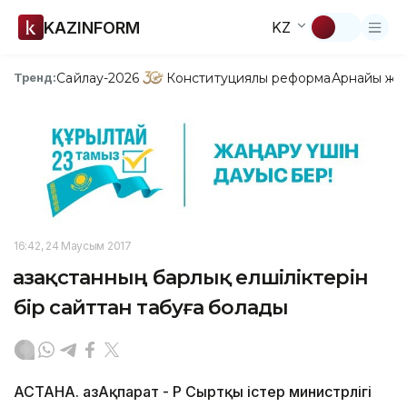
KAZINFORM
KZ
Сайлау-2026
Конституциялық реформа
Арнайы жо
Тренд:
16:42, 24 Маусым 2017
Қазақстанның барлық елшіліктерін
бір сайттан табуға болады
АСТАНА. ҚазАқпарат - ҚР Сыртқы істер министрлігі