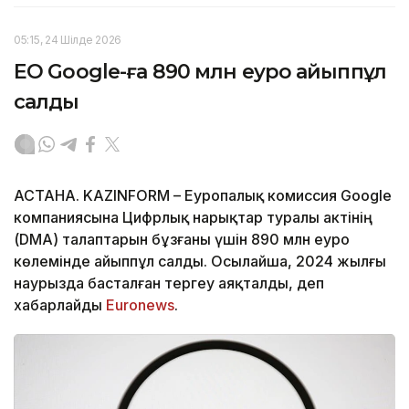
05:15, 24 Шілде 2026
ЕО Google-ға 890 млн еуро айыппұл
салды
АСТАНА. KAZINFORM – Еуропалық комиссия Google
компаниясына Цифрлық нарықтар туралы актінің
(DMA) талаптарын бұзғаны үшін 890 млн еуро
көлемінде айыппұл салды. Осылайша, 2024 жылғы
наурызда басталған тергеу аяқталды, деп
хабарлайды
Euronews
.