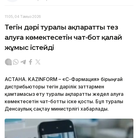
11:05, 04 Тамыз 2026
Тегін дәрі туралы ақпаратты тез
алуға көмектесетін чат-бот қалай
жұмыс істейді
АСТАНА. KAZINFORM –
«СҚ-Фармация» бірыңғай
дистрибьюторы тегін дәрілік заттармен
қамтамасыз ету туралы ақпаратты жедел алуға
көмектесетін чат-ботты іске қосты. Бұл туралы
Денсаулық сақтау министрлігі хабарлады.