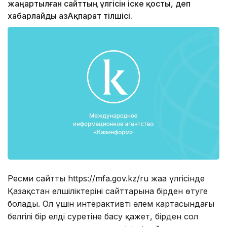
жаңартылған сайттың үлгісін іске қосты, деп
xабарлайды ҚазАқпарат тілшісі.
Ресми сайттың https://mfa.gov.kz/ru жаңа үлгісінде
Қазақстан елшіліктерінің сайттарына бірден өтуге
болады. Ол үшін интерактивті әлем картасындағы
белгілі бір елдің суретіне басу қажет, бірден сол