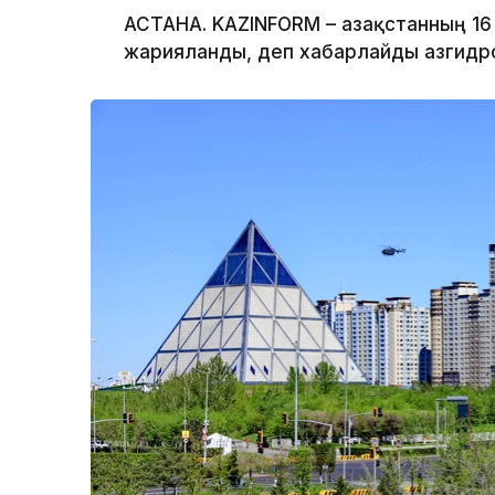
АСТАНА. KAZINFORM – Қазақстанның 1
жарияланды, деп хабарлайды Қазгид