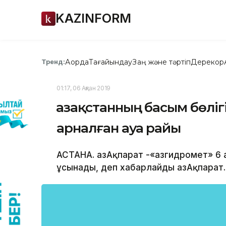
KAZINFORM
Ақорда
Тағайындау
Заң және тәртіп
Дерекқор
Тренд:
01:17, 06 Ақпан 2019
Қазақстанның басым бөліг
арналған ауа райы
АСТАНА. ҚазАқпарат -«Қазгидромет» 6
ұсынады, деп хабарлайды ҚазАқпарат.