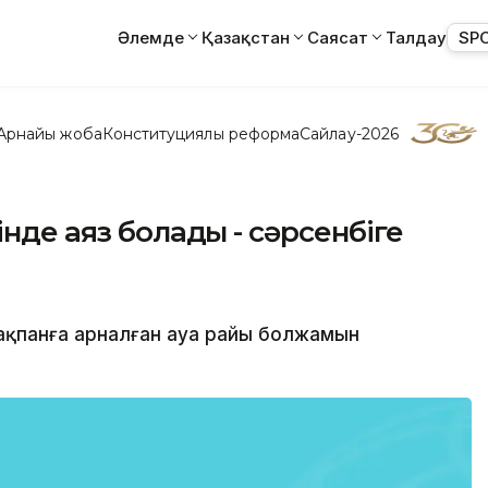
Әлемде
Қазақстан
Саясат
Талдау
SP
Арнайы жоба
Конституциялық реформа
Сайлау-2026
інде аяз болады - сәрсенбіге
 ақпанға арналған ауа райы болжамын