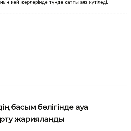
рының кей жерлерінде түнде қатты аяз күтіледі.
дің басым бөлігінде ауа
ерту жарияланды