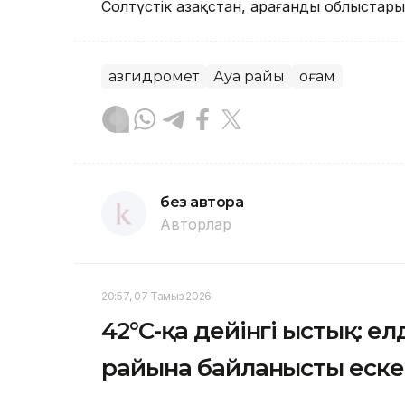
Солтүстік Қазақстан, Қарағанды ​​облыста
Қазгидромет
Ауа райы
Қоғам
без автора
Авторлар
20:57, 07 Тамыз 2026
42°C-қа дейінгі ыстық: ел
райына байланысты еск