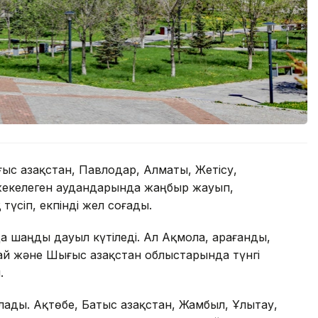
с Қазақстан, Павлодар, Алматы, Жетісу,
жекелеген аудандарында жаңбыр жауып,
үсіп, екпінді жел соғады.
 шаңды дауыл күтіледі. Ал Ақмола, Қарағанды,
Абай және Шығыс Қазақстан облыстарында түнгі
.
лады. Ақтөбе, Батыс Қазақстан, Жамбыл, Ұлытау,