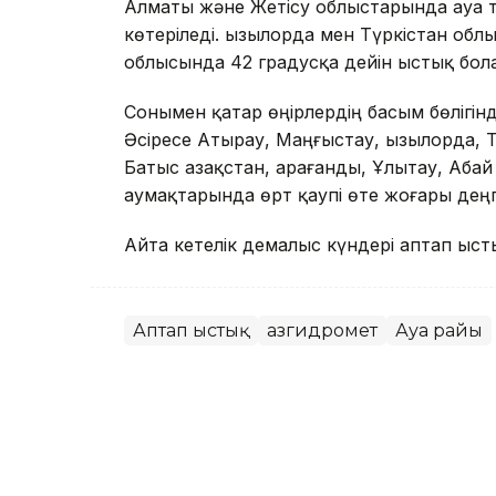
Алматы және Жетісу облыстарында ауа 
көтеріледі. Қызылорда мен Түркістан об
облысында 42 градусқа дейін ыстық бол
Сонымен қатар өңірлердің басым бөлігін
Әсіресе Атырау, Маңғыстау, Қызылорда, 
Батыс Қазақстан, Қарағанды, Ұлытау, Аб
аумақтарында өрт қаупі өте жоғары дең
Айта кетелік демалыс күндері аптап ыст
Аптап ыстық
Қазгидромет
Ауа райы
Назым Бөлесова