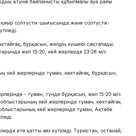
ардың өтуіне байланысты құбылмалы ауа райы
 қиыр солтүстік-шығысында және солтүстік-
тіледі.
ктайғақ, бұрқасын, желдің күшеюі сақталады.
арында жел 15-20, кей жерлерде 23-28 м/с
ң кей жерлерінде тұман, көктайғақ, бұрқасын,
ерлерінде - тұман, түнде бұрқасын, жел 15-20 м/с
ау облыстарының кей жерлерінде тұман, көктайғақ
й облыстарының кей жерлерінде тұман, Ақтөбе
леді.
рде өте қатты аяз күтіледі. Түркістан, Қостанай,