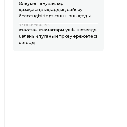
Әлеуметтанушылар
қазақстандықтардың сайлау
белсенділігі артқанын анықтады
07 тамыз 2026, 19:10
Қазақстан азаматтары үшін шетелде
баланың туғанын тіркеу ережелері
өзгерді