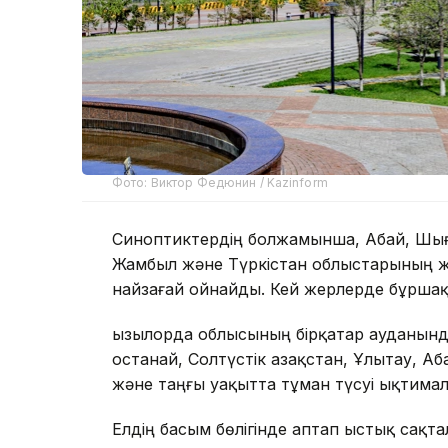
Фото: Виктор Федюнин / Kazinform
Синоптиктердің болжамынша, Абай, Шығы
Жамбыл және Түркістан облыстарының 
найзағай ойнайды. Кей жерлерде бұршақ т
Қызылорда облысының бірқатар ауданында
Қостанай, Солтүстік Қазақстан, Ұлытау, 
және таңғы уақытта тұман түсуі ықтимал
Елдің басым бөлігінде аптап ыстық сақта