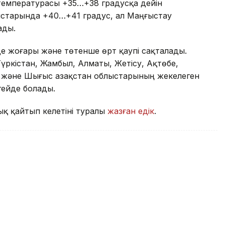
температурасы +35…+38 градусқа дейін
лыстарында +40…+41 градус, ал Маңғыстау
ады.
де жоғары және төтенше өрт қаупі сақталады.
Түркістан, Жамбыл, Алматы, Жетісу, Ақтөбе,
ай және Шығыс Қазақстан облыстарының жекелеген
гейде болады.
ық қайтып келетіні туралы
жазған едік
.