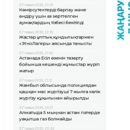
07 тамыз 2026, 22:41
Көмірсутектерді барлау және
өндіру үшін аз зерттелген
аумақтардың тізбесі бекітілді
07 тамыз 2026, 22:10
Жастар ұлттық құндылықтармен
«ЭтноЛагерь» аясында танысты
07 тамыз 2026, 21:42
Астанада Есіл өзенін тазарту
бойынша кешенді жұмыстар жүріп
жатыр
07 тамыз 2026, 21:12
Жамбыл облысында полициядан
қашқан мас жүргізуші 7 жылға көлік
жүргізу құқығынан айырылды
07 тамыз 2026, 20:51
Алматыда 5 мыңнан астам пәтерде
уақытша газ болмайды
07 тамыз 2026, 20:33