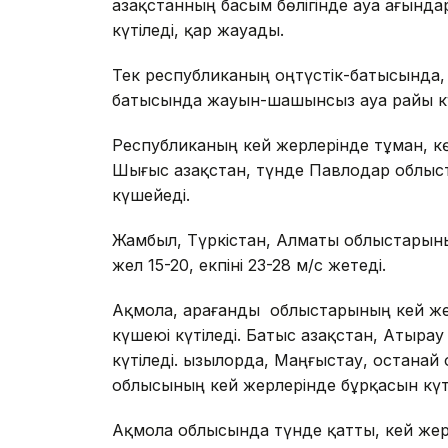
Қазақстанның басым бөлігінде ауа ағынд
күтіледі, қар жауады.
Тек республиканың оңтүстік-батысында,
батысында жауын-шашынсыз ауа райы кү
Республиканың кей жерлерінде тұман, кө
Шығыс Қазақстан, түнде Павлодар облыст
күшейеді.
Жамбыл, Түркістан, Алматы облыстарыны
жел 15-20, екпіні 23-28 м/с жетеді.
Ақмола, Қарағанды ​​ облыстарының кей ж
күшеюі күтіледі. Батыс Қазақстан, Атыр
күтіледі. Қызылорда, Маңғыстау, Қостана
облысының кей жерлерінде бұрқасын күті
Ақмола облысында түнде қатты, кей жерле