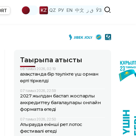
KZ
QZ
РУ
EN
中文
ق ز
ЎЗ
ORT
Тақырыпқа қатысты
08 тамыз 2026, 02:19
Қазақстанда бір тәулікте үш орман
өрті тіркелді
07 тамыз 2026, 22:59
2027 жылдан бастап жоспарлы
аккредиттеу бағалаулары онлайн
форматта өтеді
07 тамыз 2026, 22:50
Атырауда екінші рет лотос
фестивалі өтеді