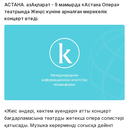
АСТАНА. ҚазАқпарат - 9 мамырда «Астана Опера»
театрында Жеңіс күніне арналған мерекелік
концерт өтеді.
«Жеңіс әндері, көктем әуендері» атты концерт
бағдарламасына театрдың жетекші опера солистері
қатысады. Музыка көрерменді соғысқа дейінгі