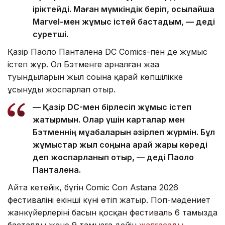
іріктейді. Маған мүмкіндік беріп, осылайша
Marvel-мен жұмыс істей бастадым, — деді
суретші.
Қазір Паоло Панталена DC Comics-пен де жұмыс
істеп жүр. Ол Бэтменге арналған жаңа
туындыларын жыл соңына қарай көпшілікке
ұсынуды жоспарлап отыр.
— Қазір DC-мен бірлесіп жұмыс істеп
жатырмын. Олар үшін карталар мен
Бэтменнің мұқабаларын әзірлеп жүрмін. Бұл
жұмыстар жыл соңына қарай жарық көреді
деп жоспарланып отыр, — деді Паоло
Панталена.
Айта кетейік, бүгін Comic Con Astana 2026
фестивалінің екінші күні өтіп жатыр. Поп-мәдениет
жанкүйерлерінің басын қосқан фестиваль 6 тамызда