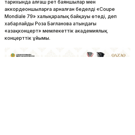
тарихында алғаш рет баяншылар мен
аккордеоншыларға арналған беделді «Coupe
Mondiale 79» халықаралық байқауы өтеді, деп
хабарлайды Роза Бағланова атындағы
«Қазақконцерт» мемлекеттік академиялық
концерттік ұйымы.
Фото: Kazinform