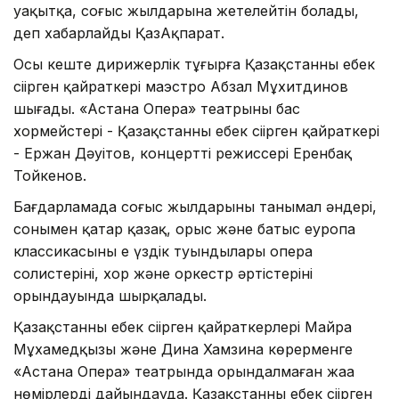
уақытқа, соғыс жылдарына жетелейтін болады,
деп хабарлайды ҚазАқпарат.
Осы кеште дирижерлік тұғырға Қазақстанның еңбек
сіңірген қайраткері маэстро Абзал Мұхитдинов
шығады. «Астана Опера» театрының бас
хормейстері - Қазақстанның еңбек сіңірген қайраткері
- Ержан Дәуітов, концерттің режиссері Еренбақ
Тойкенов.
Бағдарламада соғыс жылдарының танымал әндері,
сонымен қатар қазақ, орыс және батыс еуропа
классикасының ең үздік туындылары опера
солистерінің, хор және оркестр әртістерінің
орындауында шырқалады.
Қазақстанның еңбек сіңірген қайраткерлері Майра
Мұхамедқызы және Дина Хамзина көрерменге
«Астана Опера» театрында орындалмаған жаңа
нөмірлерді дайындауда. Қазақстанның еңбек сіңірген