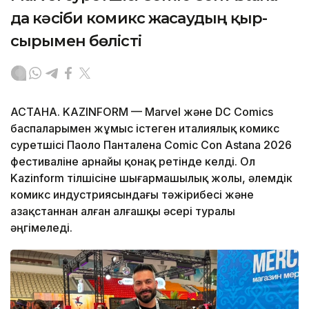
да кәсіби комикс жасаудың қыр-
сырымен бөлісті
АСТАНА. KAZINFORM — Marvel және DC Comics
баспаларымен жұмыс істеген италиялық комикс
суретшісі Паоло Панталена Comic Con Astana 2026
фестиваліне арнайы қонақ ретінде келді. Ол
Kazinform тілшісіне шығармашылық жолы, әлемдік
комикс индустриясындағы тәжірибесі және
Қазақстаннан алған алғашқы әсері туралы
әңгімеледі.