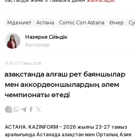
басталды және 9 тамызға дейін
жалғасады
.
Мәдениет
Астана
Comic Con Astana
Өнер
Сур
Назерке Сүйіндік
Авторлар
11:35, 07 Тамыз 2026
Қазақстанда алғаш рет баяншылар
мен аккордеоншылардың әлем
чемпионаты өтеді
АСТАНА. KAZINFORM – 2026 жылғы 23-27 тамыз
аралығында Астанада Қазақстан мен Орталық Азия