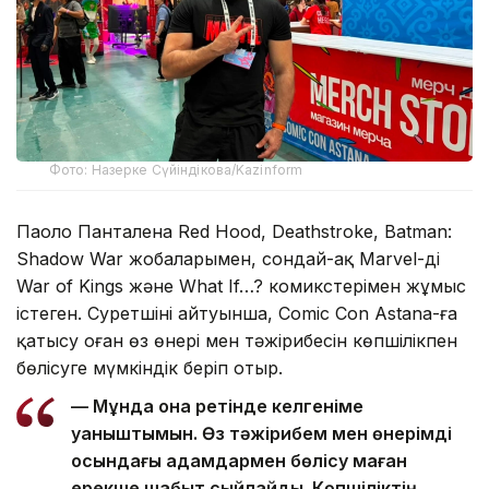
Фото: Назерке Сүйіндікова/Kazinform
Паоло Панталена Red Hood, Deathstroke, Batman:
Shadow War жобаларымен, сондай-ақ Marvel-дің
War of Kings және What If…? комикстерімен жұмыс
істеген. Суретшінің айтуынша, Comic Con Astana-ға
қатысу оған өз өнері мен тәжірибесін көпшілікпен
бөлісуге мүмкіндік беріп отыр.
— Мұнда қонақ ретінде келгеніме
қуаныштымын. Өз тәжірибем мен өнерімді
осындағы адамдармен бөлісу маған
ерекше шабыт сыйлайды. Көпшіліктің