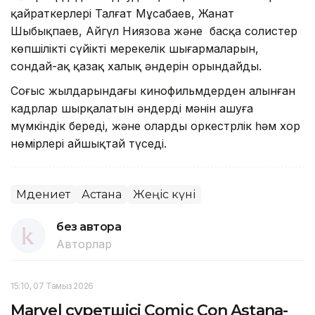
қайраткерлері Талғат Мұсабаев, Жанат
Шыбықпаев, Айгүл Ниязова және басқа солистер
көпшіліктің сүйікті мерекелік шығармаларын,
сондай-ақ қазақ халық әндерін орындайды.
Соғыс жылдарындағы кинофильмдерден алынған
кадрлар шырқалатын әндердің мәнін ашуға
мүмкіндік береді, және оларды оркестрлік һәм хор
нөмірлері айшықтай түседі.
Мәдениет
Астана
Жеңіс күні
без автора
Авторлар
15:10, 07 Тамыз 2026
Marvel суретшісі Comic Con Astana-