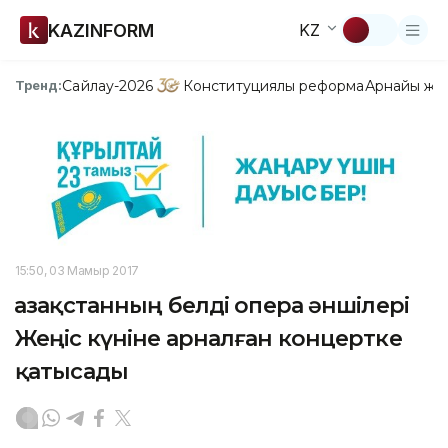
KAZINFORM
KZ
Сайлау-2026
Конституциялық реформа
Арнайы жо
Тренд:
15:50, 03 Мамыр 2017
Қазақстанның белді опера әншілері
Жеңіс күніне арналған концертке
қатысады