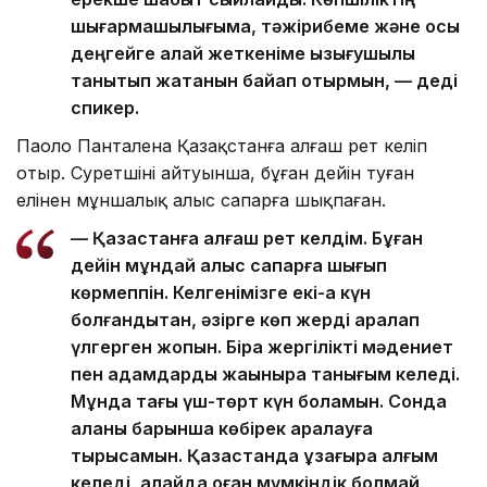
шығармашылығыма, тәжірибеме және осы
деңгейге қалай жеткеніме қызығушылық
танытып жатқанын байқап отырмын, — деді
спикер.
Паоло Панталена Қазақстанға алғаш рет келіп
отыр. Суретшінің айтуынша, бұған дейін туған
елінен мұншалық алыс сапарға шықпаған.
— Қазақстанға алғаш рет келдім. Бұған
дейін мұндай алыс сапарға шығып
көрмеппін. Келгенімізге екі-ақ күн
болғандықтан, әзірге көп жерді аралап
үлгерген жоқпын. Бірақ жергілікті мәдениет
пен адамдарды жақынырақ танығым келеді.
Мұнда тағы үш-төрт күн боламын. Сонда
қаланы барынша көбірек аралауға
тырысамын. Қазақстанда ұзағырақ қалғым
келеді, алайда оған мүмкіндік болмай