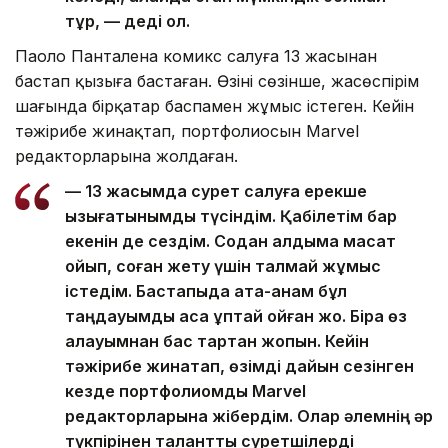
тұр, — деді ол.
Паоло Панталена комикс салуға 13 жасынан
бастап қызыға бастаған. Өзінің сөзінше, жасөспірім
шағында бірқатар баспамен жұмыс істеген. Кейін
тәжірибе жинақтап, портфолиосын Marvel
редакторларына жолдаған.
— 13 жасымда сурет салуға ерекше
қызығатынымды түсіндім. Қабілетім бар
екенін де сездім. Содан алдыма мақсат
қойып, соған жету үшін талмай жұмыс
істедім. Бастапқыда ата-анам бұл
таңдауымды аса құптай қойған жоқ. Бірақ өз
қалауымнан бас тартқан жоқпын. Кейін
тәжірибе жинақтап, өзімді дайын сезінген
кезде портфолиомды Marvel
редакторларына жібердім. Олар әлемнің әр
түкпірінен талантты суретшілерді