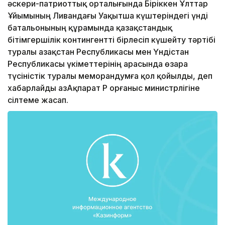
әскери-патриоттық орталығында Біріккен Ұлттар
Ұйымының Ливандағы Уақытша күштеріндегі үнді
батальонының құрамында қазақстандық
бітімгершілік контингентті бірлесіп күшейту тәртібі
туралы Қазақстан Республикасы мен Үндістан
Республикасы үкіметтерінің арасында өзара
түсіністік туралы меморандумға қол қойылды, деп
хабарлайды ҚазАқпарат ҚР Қорғаныс министрлігіне
сілтеме жасап.