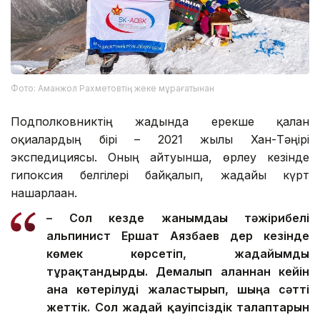
Фото: Аманжол Рахметовтің жеке мұрағатынан
Подполковниктің жадында ерекше қалған
оқиғалардың бірі – 2021 жылғы Хан-Тәңірі
экспедициясы. Оның айтуынша, өрлеу кезінде
гипоксия белгілері байқалып, жағдайы күрт
нашарлаған.
– Сол кезде жанымдағы тәжірибелі
альпинист Ершат Аязбаев дер кезінде
көмек көрсетіп, жағдайымды
тұрақтандырды. Демалып алғаннан кейін
ғана көтерілуді жалғастырып, шыңға сәтті
жеттік. Сол жағдай қауіпсіздік талаптарын