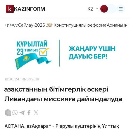
KAZINFORM
KZ
Сайлау-2026
Конституциялық реформа
Арнайы жо
Тренд:
10:30, 24 Тамыз 2018
Қазақстанның бітімгерлік әскері
Ливандағы миссияға дайындалуда
АСТАНА. ҚазАқпарат - ҚР Қарулы күштерінің Ұлттық