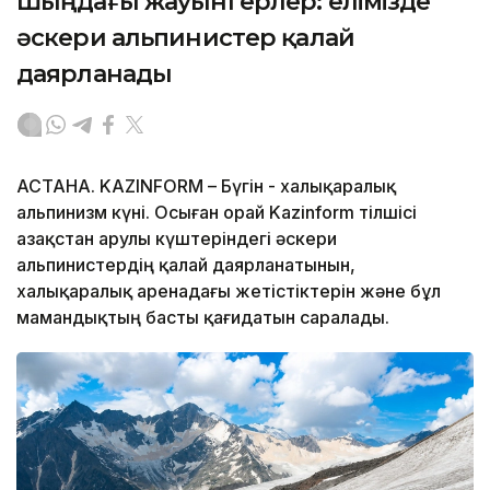
Шыңдағы жауынгерлер: елімізде
әскери альпинистер қалай
даярланады
АСТАНА. KAZINFORM – Бүгін - халықаралық
альпинизм күні. Осыған орай Kazinform тілшісі
Қазақстан Қарулы күштеріндегі әскери
альпинистердің қалай даярланатынын,
халықаралық аренадағы жетістіктерін және бұл
мамандықтың басты қағидатын саралады.