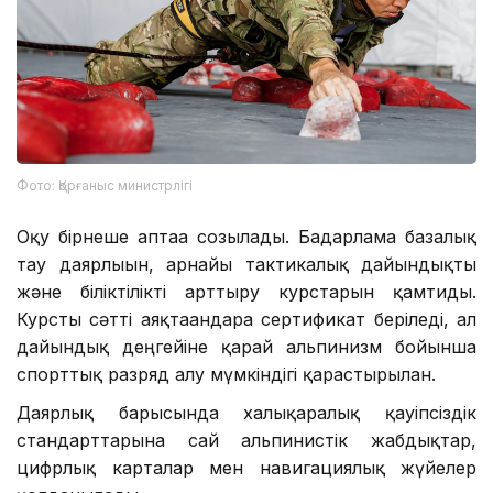
Фото: Қорғаныс министрлігі
Оқу бірнеше аптаға созылады. Бағдарлама базалық
тау даярлығын, арнайы тактикалық дайындықты
және біліктілікті арттыру курстарын қамтиды.
Курсты сәтті аяқтағандарға сертификат беріледі, ал
дайындық деңгейіне қарай альпинизм бойынша
спорттық разряд алу мүмкіндігі қарастырылған.
Даярлық барысында халықаралық қауіпсіздік
стандарттарына сай альпинистік жабдықтар,
цифрлық карталар мен навигациялық жүйелер