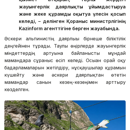
жауынгерлік даярлықты ұйымдастыруға
және жеке құрамды оқытуға үлесін қосып
келеді, – делінген Қорғаныс министрлігінің
Kazinform агенттігіне берген жауабында.
Әскери альпинистің даярлығы бірнеше біліктілік
деңгейінен тұрады. Таулы өңірлерде жауынгерлік
міндеттердің артуына байланысты мұндай
мамандарға сұраныс өсіп келеді. Осыған орай оқу
бағдарламаларын жетілдіру, нұсқаушылар құрамын
күшейту және әскери даярлықтан өтетін
мамандар санын кезең-кезеңімен арттыру
көзделген.