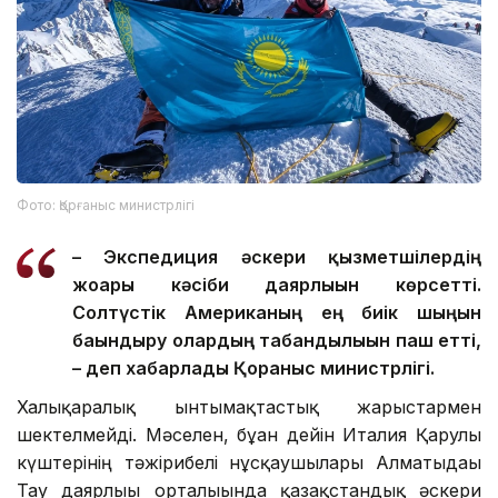
Фото: Қорғаныс министрлігі
– Экспедиция әскери қызметшілердің
жоғары кәсіби даярлығын көрсетті.
Солтүстік Американың ең биік шыңын
бағындыру олардың табандылығын паш етті,
– деп хабарлады Қорғаныс министрлігі.
Халықаралық ынтымақтастық жарыстармен
шектелмейді. Мәселен, бұған дейін Италия Қарулы
күштерінің тәжірибелі нұсқаушылары Алматыдағы
Тау даярлығы орталығында қазақстандық әскери