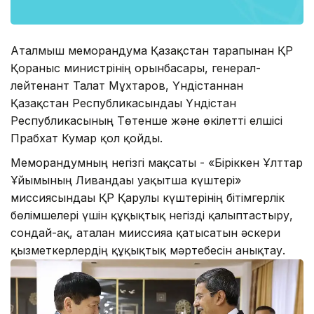
Аталмыш меморандумға Қазақстан тарапынан ҚР
Қорғаныс министрінің орынбасары, генерал-
лейтенант Талғат Мұхтаров, Үндістаннан
Қазақстан Республикасындағы Үндістан
Республикасының Төтенше және өкілетті елшісі
Прабхат Кумар қол қойды.
Меморандумның негізгі мақсаты - «Біріккен Ұлттар
Ұйымының Ливандағы уақытша күштері»
миссиясындағы ҚР Қарулы күштерінің бітімгерлік
бөлімшелері үшін құқықтық негізді қалыптастыру,
сондай-ақ, аталған мииссияға қатысатын әскери
қызметкерлердің құқықтық мәртебесін анықтау.