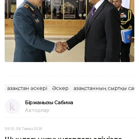
Қазақстан әскері
Әскер
Қазақстанның сыртқы сая
Біржанқызы Сабина
Авторлар
09:10, 08 Тамыз 2026