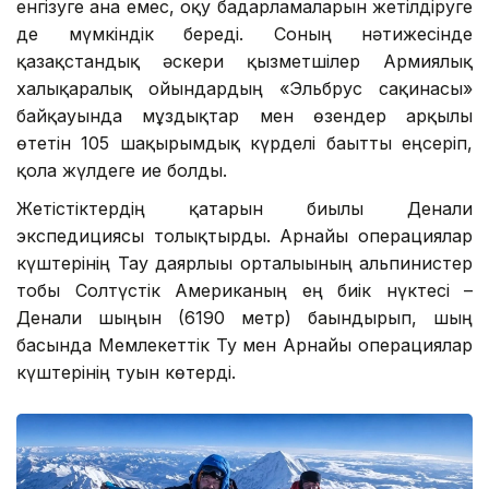
енгізуге ғана емес, оқу бағдарламаларын жетілдіруге
де мүмкіндік береді. Соның нәтижесінде
қазақстандық әскери қызметшілер Армиялық
халықаралық ойындардың «Эльбрус сақинасы»
байқауында мұздықтар мен өзендер арқылы
өтетін 105 шақырымдық күрделі бағытты еңсеріп,
қола жүлдеге ие болды.
Жетістіктердің қатарын биылғы Денали
экспедициясы толықтырды. Арнайы операциялар
күштерінің Тау даярлығы орталығының альпинистер
тобы Солтүстік Американың ең биік нүктесі –
Денали шыңын (6190 метр) бағындырып, шың
басында Мемлекеттік Ту мен Арнайы операциялар
күштерінің туын көтерді.