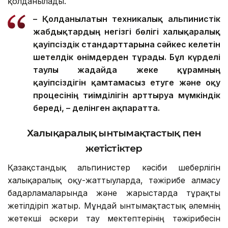
қолданылады.
– Қолданылатын техникалық альпинистік
жабдықтардың негізгі бөлігі халықаралық
қауіпсіздік стандарттарына сәйкес келетін
шетелдік өнімдерден тұрады. Бұл күрделі
таулы жағдайда жеке құрамның
қауіпсіздігін қамтамасыз етуге және оқу
процесінің тиімділігін арттыруға мүмкіндік
береді, – делінген ақпаратта.
Халықаралық ынтымақтастық пен
жетістіктер
Қазақстандық альпинистер кәсіби шеберлігін
халықаралық оқу-жаттығуларда, тәжірибе алмасу
бағдарламаларында және жарыстарда тұрақты
жетілдіріп жатыр. Мұндай ынтымақтастық әлемнің
жетекші әскери тау мектептерінің тәжірибесін