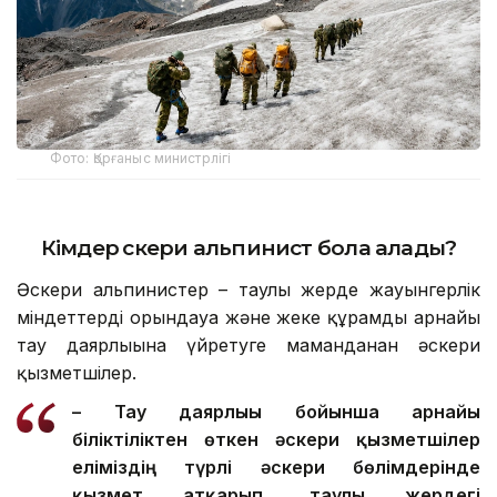
Фото: Қорғаныс министрлігі
Кімдер әскери альпинист бола алады?
Әскери альпинистер – таулы жерде жауынгерлік
міндеттерді орындауға және жеке құрамды арнайы
тау даярлығына үйретуге маманданған әскери
қызметшілер.
– Тау даярлығы бойынша арнайы
біліктіліктен өткен әскери қызметшілер
еліміздің түрлі әскери бөлімдерінде
қызмет атқарып, таулы жердегі