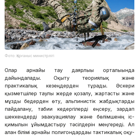
Фото: Қорғаныс министрлігі
Олар арнайы тау даярлығы орталығында
дайындалады. Оқыту теориялық және
практикалық кезеңдерден тұрады. Әскери
қызметшілер таулы жерде қозғалу, жартасты және
мұзды бедерден өту, альпинистік жабдықтарды
пайдалану, табиғи кедергілерді еңсеру, зардап
шеккендерді эвакуациялау және бөлімшенің іс-
қимылын ұйымдастыру тәсілдерін меңгереді. Ал
алған білімі арнайы полигондардағы тактикалық оқу-