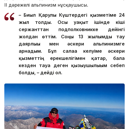
ІІ дәрежелі альпинизм нұсқаушысы.
– Биыл Қарулы Күштердегі қызметіме 24
жыл толды. Осы уақыт ішінде кіші
сержанттан подполковникке дейінгі
жолдан өттім. Соңғы 13 жылымды тау
даярлығы мен әскери альпинизмге
арнадым. Бұл салаға келуіме әскери
қызметтің ерекшелігімен қатар, бала
кезден тауға деген қызығушылығым себеп
болды, – дейді ол.