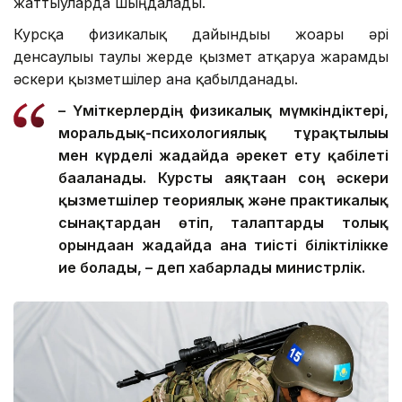
жаттығуларда шыңдалады.
Курсқа физикалық дайындығы жоғары әрі
денсаулығы таулы жерде қызмет атқаруға жарамды
әскери қызметшілер ғана қабылданады.
– Үміткерлердің физикалық мүмкіндіктері,
моральдық-психологиялық тұрақтылығы
мен күрделі жағдайда әрекет ету қабілеті
бағаланады. Курсты аяқтаған соң әскери
қызметшілер теориялық және практикалық
сынақтардан өтіп, талаптарды толық
орындаған жағдайда ғана тиісті біліктілікке
ие болады, – деп хабарлады министрлік.