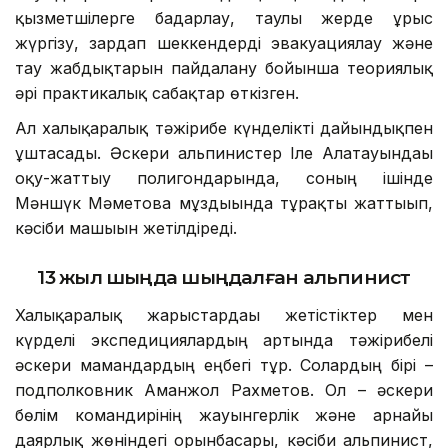
қызметшілерге бағдарлау, таулы жерде ұрыс
жүргізу, зардап шеккендерді эвакуациялау және
тау жабдықтарын пайдалану бойынша теориялық
әрі практикалық сабақтар өткізген.
Ал халықаралық тәжірибе күнделікті дайындықпен
ұштасады. Әскери альпинистер Іле Алатауындағы
оқу-жаттығу полигондарында, соның ішінде
Мәншүк Мәметова мұздығында тұрақты жаттығып,
кәсіби машығын жетілдіреді.
13 жыл шыңда шыңдалған альпинист
Халықаралық жарыстардағы жетістіктер мен
күрделі экспедициялардың артында тәжірибелі
әскери мамандардың еңбегі тұр. Солардың бірі –
подполковник Аманжол Рахметов. Ол – әскери
бөлім командирінің жауынгерлік және арнайы
даярлық жөніндегі орынбасары, кәсіби альпинист,