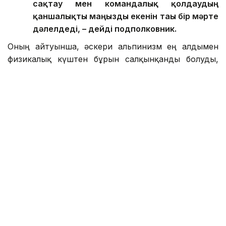
сақтау мен командалық қолдаудың
қаншалықты маңызды екенін тағы бір мәрте
дәлелдеді, – дейді подполковник.
Оның айтуынша, әскери альпинизм ең алдымен
физикалық күштен бұрын салқынқанды болуды,
тәртіп пен жауапкершілікті талап етеді.
– Ең қызығы – жаңа шыңдарды бағындыру
болса, ең үлкен жауапкершілік – өзіңмен
бірге келе жатқан адамдардың өмірі. Бір
арқанға байланған әр адамның амандығына
жауап бересің. Жастарға айтар кеңесім,
қауіпсіздікті әрдайым бірінші орынға қою
керек. Ешбір шың немесе жетістік өмір мен
денсаулықтан қымбат емес, – дейді
әскери альпинист.
Аманжол Рахметов ұстанатын қағида еліміздегі
әскери альпинизм мектебінің негізіне айналған.