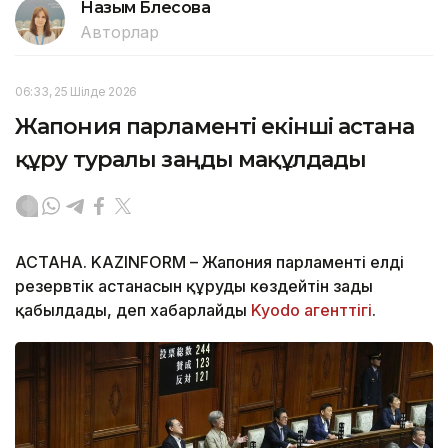
Назым Бөлесова
Авторлар
06:33, 25 Шілде 2026
Жапония парламенті екінші астана
құру туралы заңды мақұлдады
АСТАНА. KAZINFORM – Жапония парламенті елдің
резервтік астанасын құруды көздейтін заңды
қабылдады, деп хабарлайды
Kyodo агенттігі
.