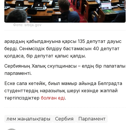
Фото: srbija.gov
Қарардың қабылдануына қарсы 135 депутат дауыс
берді. Сенімсіздік білдіру бастамасын 40 депутат
қолдаса, бір депутат қалыс қалды.
Сербияның Халық скупщинасы – елдің бір палаталы
парламенті.
Еске сала кетейік, биыл мамыр айында Белградта
студенттердің наразылық шеруі кезінде жаппай
тәртіпсіздіктер
болған еді
.
Әлем жаңалықтары
Сербия
Парламент