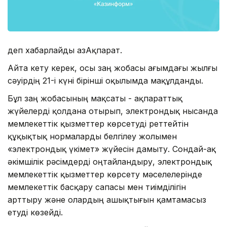
деп хабарлайды ҚазАқпарат.
Айта кету керек, осы заң жобасы ағымдағы жылғы
сәуірдің 21-і күні бірінші оқылымда мақұлданды.
Бұл заң жобасының мақсаты - ақпараттық
жүйелерді қолдана отырып, электрондық нысанда
мемлекеттік қызметтер көрсетуді реттейтін
құқықтық нормаларды белгілеу жолымен
«электрондық үкімет» жүйесін дамыту. Сондай-ақ
әкімшілік рәсімдерді оңтайландыру, электрондық
мемлекеттік қызметтер көрсету мәселелерінде
мемлекеттік басқару сапасы мен тиімділігін
арттыру және олардың ашықтығын қамтамасыз
етуді көзейді.