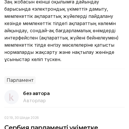
Заң жобасын екінші оқылымға дайындау
барысында «электрондық үкіметті» дамыту,
мемлекеттік ақпараттық жүйелерді пайдалану
кезінде мемлекеттік тілдегі ақпараттың көлемін
айқындау, сондай-ақ бағдарламалық өнімдерді
интерфейспен (ақпараттық жүйені бейнелеумен)
мемлекеттік тілде енгізу мәселелеріне қатысты
нормаларды жақсарту және нақтылау жөнінде
ұсыныстар келіп түскен.
Парламент
без автора
Авторлар
02:19, 30 Шілде 2026
Сербия парламенті үкіметке