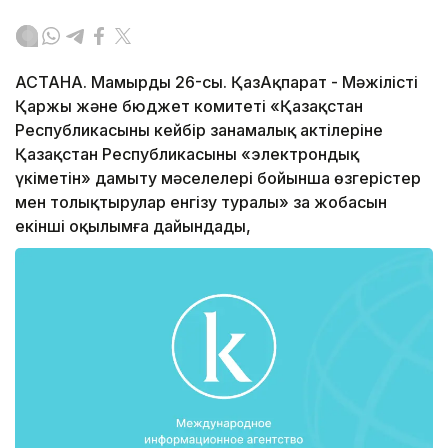
АСТАНА. Мамырдың 26-сы. ҚазАқпарат - Мәжілістің
Қаржы және бюджет комитеті «Қазақстан
Республикасының кейбір заңнамалық актілеріне
Қазақстан Республикасының «электрондық
үкіметін» дамыту мәселелері бойынша өзгерістер
мен толықтырулар енгізу туралы» заң жобасын
екінші оқылымға дайындады,