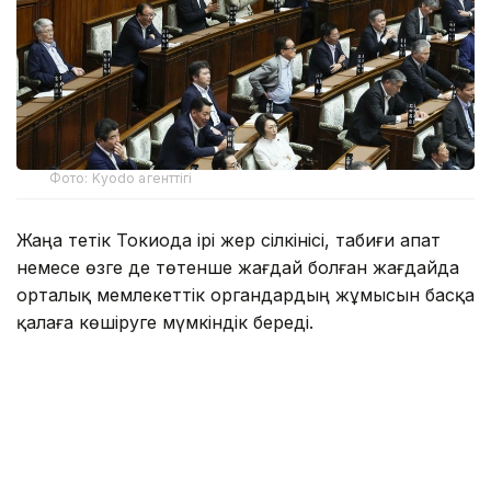
Фото: Kyodo агенттігі
Жаңа тетік Токиода ірі жер сілкінісі, табиғи апат
немесе өзге де төтенше жағдай болған жағдайда
орталық мемлекеттік органдардың жұмысын басқа
қалаға көшіруге мүмкіндік береді.
Заң жобасын Либералдық-демократиялық партия
жетекшілік ететін билеуші коалиция ұсынды.
Жаңа нормаларға сәйкес, премьер-министр халық
саны мен экономикалық даму деңгейіне
қойылатын талаптарға сай келетін