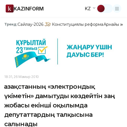
KAZINFORM
KZ
Сайлау-2026
Конституциялық реформа
Арнайы жо
Тренд:
18:31, 26 Мамыр 2010
Қазақстанның «электрондық
үкіметін» дамытуды көздейтін заң
жобасы екінші оқылымда
депутаттардың талқысына
салынады