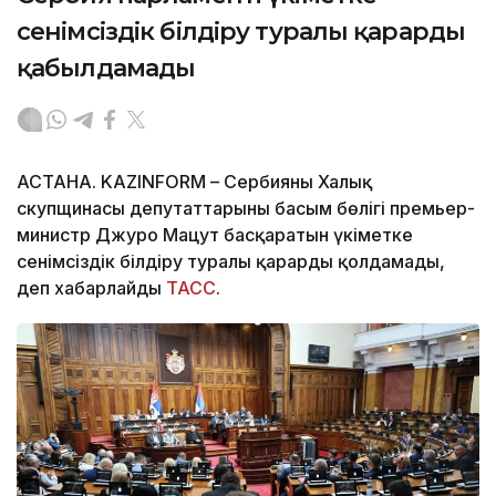
сенімсіздік білдіру туралы қарарды
қабылдамады
АСТАНА. KAZINFORM – Сербияның Халық
скупщинасы депутаттарының басым бөлігі премьер-
министр Джуро Мацут басқаратын үкіметке
сенімсіздік білдіру туралы қарарды қолдамады,
деп хабарлайды
ТАСС
.