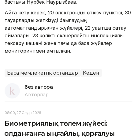
бастығы Нұрбек Наурызбаев.
Айта кету керек, 20 электрондық өткізу пунктісі, 30
тауарларды жеткізуді бақылаудың
автоматтандырылған жүйелері, 22 уақытша сақтау
қоймалары, 23 көлікті сканерлейтін инспекциялық
тексеру кешені және тағы да басқа жүйелер
мониторингімен қамтылған.
Басқа мемлекеттік органдар
Кеден
без автора
Авторлар
08:00, 27 Сәуір 2026
Биометриялық төлем жүйесі:
Қолданғанға ыңғайлы, қорғалуы