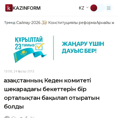
KAZINFORM
KZ
Сайлау-2026
Конституциялық реформа
Арнайы жо
Тренд:
13:08, 24 Қаңтар 2013
Қазақстанның Кеден комитеті
шекарадағы бекеттерін бір
орталықтан бақылап отыратын
болды