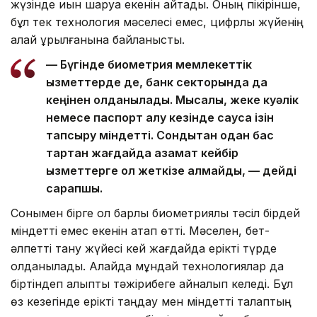
жүзінде қиын шаруа екенін айтады. Оның пікірінше,
бұл тек технология мәселесі емес, цифрлық жүйенің
қалай құрылғанына байланысты.
— Бүгінде биометрия мемлекеттік
қызметтерде де, банк секторында да
кеңінен қолданылады. Мысалы, жеке куәлік
немесе паспорт алу кезінде саусақ ізін
тапсыру міндетті. Сондықтан одан бас
тартқан жағдайда азамат кейбір
қызметтерге қол жеткізе алмайды, — дейді
сарапшы.
Сонымен бірге ол барлық биометриялық тәсіл бірдей
міндетті емес екенін атап өтті. Мәселен, бет-
әлпетті тану жүйесі кей жағдайда ерікті түрде
қолданылады. Алайда мұндай технологиялар да
біртіндеп қалыпты тәжірибеге айналып келеді. Бұл
өз кезегінде ерікті таңдау мен міндетті талаптың