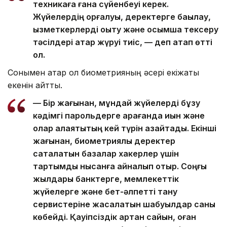
техникаға ғана сүйенбеуі керек.
Жүйелердің қорғалуы, деректерге бақылау,
қызметкерлерді оқыту және қосымша тексеру
тәсілдері қатар жүруі тиіс, — деп атап өтті
ол.
Сонымен қатар ол биометрияның әсері екіжақты
екенін айтты.
— Бір жағынан, мұндай жүйелерді бұзу
кәдімгі парольдерге қарағанда қиын және
олар алаяқтықтың кей түрін азайтады. Екінші
жағынан, биометриялық деректер
сақталатын базалар хакерлер үшін
тартымды нысанға айналып отыр. Соңғы
жылдары банктерге, мемлекеттік
жүйелерге және бет-әлпетті тану
сервистеріне жасалатын шабуылдар саны
көбейді. Қауіпсіздік артқан сайын, оған