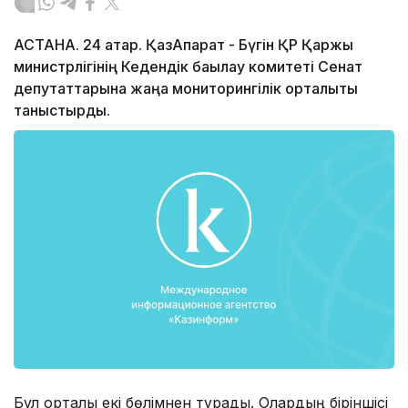
АСТАНА. 24 қатар. ҚазАқпарат - Бүгін ҚР Қаржы
министрлігінің Кедендік бақылау комитеті Сенат
депутаттарына жаңа мониторингілік орталықты
таныстырды.
Бұл орталық екі бөлімнен тұрады. Олардың біріншісі