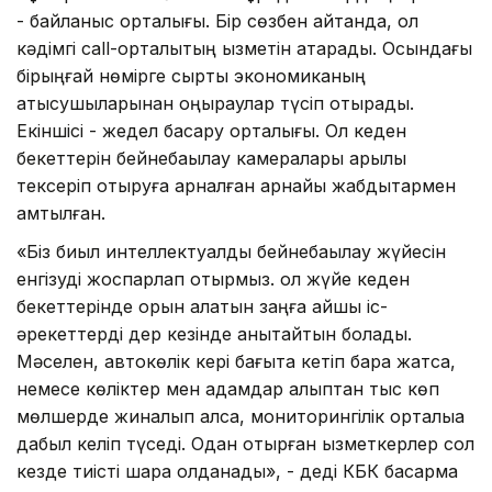
- байланыс орталығы. Бір сөзбен айтқанда, ол
кәдімгі call-орталықтың қызметін атқарады. Осындағы
бірыңғай нөмірге сыртқы экономиканың
қатысушыларынан қоңыраулар түсіп отырады.
Екіншісі - жедел басқару орталығы. Ол кеден
бекеттерін бейнебақылау камералары арқылы
тексеріп отыруға арналған арнайы жабдықтармен
қамтылған.
«Біз биыл интеллектуалды бейнебақылау жүйесін
енгізуді жоспарлап отырмыз. ол жүйе кеден
бекеттерінде орын алатын заңға қайшы іс-
әрекеттерді дер кезінде анықтайтын болады.
Мәселен, автокөлік кері бағытқа кетіп бара жатса,
немесе көліктер мен адамдар қалыптан тыс көп
мөлшерде жиналып қалса, мониторингілік орталыққа
дабыл келіп түседі. Одан отырған қызметкерлер сол
кезде тиісті шара қолданады», - деді КБК басқарма