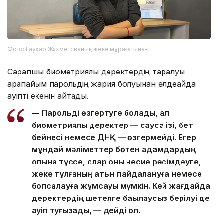
Фото: Гаухар Жахметованың жеке мұрағатынан
Сарапшы биометриялық деректердің таралуы
қарапайым парольдің жария болуынан әлдеқайда
қауіпті екенін айтады.
— Парольді өзгертуге болады, ал
биометриялық деректер — саусақ ізі, бет
бейнесі немесе ДНҚ — өзгермейді. Егер
мұндай мәліметтер бөтен адамдардың
қолына түссе, олар оны несие рәсімдеуге,
жеке тұлғаның атын пайдалануға немесе
бопсалауға жұмсауы мүмкін. Кей жағдайда
деректердің шетелге бақылаусыз берілуі де
қауіп туғызады, — дейді ол.