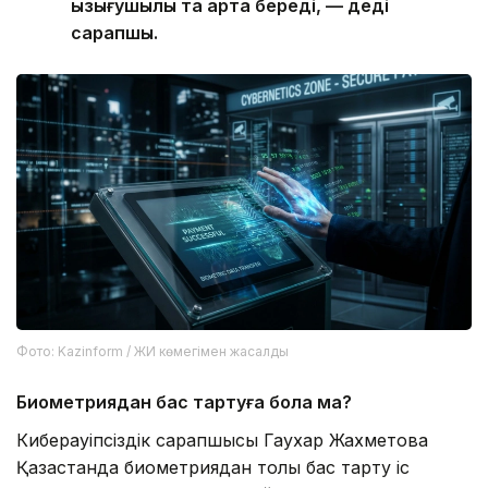
қызығушылық та арта береді, — деді
сарапшы.
Фото: Kazinform / ЖИ көмегімен жасалды
Биометриядан бас тартуға бола ма?
Киберқауіпсіздік сарапшысы Гаухар Жахметова
Қазақстанда биометриядан толық бас тарту іс