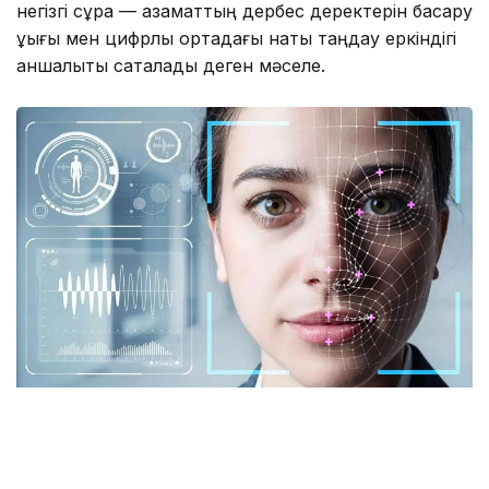
негізгі сұрақ — азаматтың дербес деректерін басқару
құқығы мен цифрлық ортадағы нақты таңдау еркіндігі
қаншалықты сақталады деген мәселе.
Фото: istockphoto.com
Әлемдік тәжірибе: технология бар, бірақ бәрі