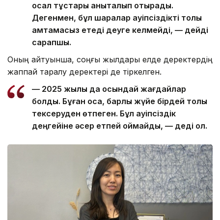
осал тұстары анықталып отырады.
Дегенмен, бұл шаралар қауіпсіздікті толық
қамтамасыз етеді деуге келмейді, — дейді
сарапшы.
Оның айтуынша, соңғы жылдары елде деректердің
жаппай таралу деректері де тіркелген.
— 2025 жылы да осындай жағдайлар
болды. Бұған қоса, барлық жүйе бірдей толық
тексеруден өтпеген. Бұл қауіпсіздік
деңгейіне әсер етпей қоймайды, — деді ол.