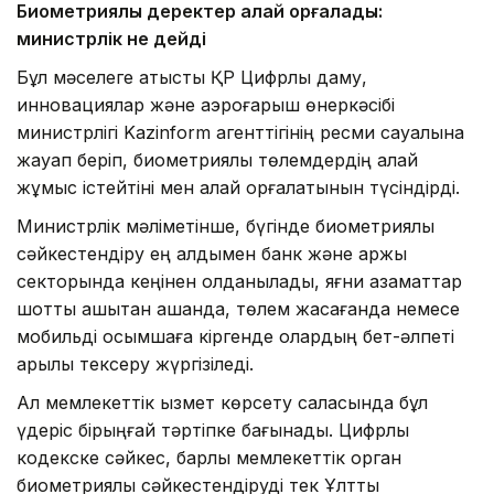
Биометриялық деректер қалай қорғалады:
министрлік не дейді
Бұл мәселеге қатысты ҚР Цифрлық даму,
инновациялар және аэроғарыш өнеркәсібі
министрлігі Kazinform агенттігінің ресми сауалына
жауап беріп, биометриялық төлемдердің қалай
жұмыс істейтіні мен қалай қорғалатынын түсіндірді.
Министрлік мәліметінше, бүгінде биометриялық
сәйкестендіру ең алдымен банк және қаржы
секторында кеңінен қолданылады, яғни азаматтар
шотты қашықтан ашқанда, төлем жасағанда немесе
мобильді қосымшаға кіргенде олардың бет-әлпеті
арқылы тексеру жүргізіледі.
Ал мемлекеттік қызмет көрсету саласында бұл
үдеріс бірыңғай тәртіпке бағынады. Цифрлық
кодекске сәйкес, барлық мемлекеттік орган
биометриялық сәйкестендіруді тек Ұлттық