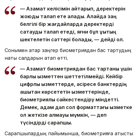
— Азамат келісімін қайтарып, деректерін
жоюды талап ете алады. Алайда заң
белгілі бір жағдайларда деректерді
сақтауды талап етеді, яғни бұл құқықтың
шектелетін сәттері болады, — дейді ол.
Сонымен қатар заңгер биометриядан бас тартудың
нақты салдарын атап өтті.
— Азамат биометриядан бас тартқаны үшін
барлық қызметтен шеттетілмейді. Кейбір
цифрлық қызметтерде, әсіресе банктердің
қашықтан көрсететін қызметтерінде,
биометриялық сәйкестендіру міндетті.
Демек, адам дәл сол форматтағы қызметке
қол жеткізе алмауы мүмкін, — деп
түсіндірді сарапшы.
Сарапшылардың пайымынша, биометрияға қатысты