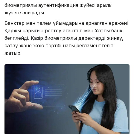
биометриялық аутентификация жүйесі арқылы
жүзеге асырады.
Банктер мен төлем ұйымдарына арналған ережені
Қаржы нарығын реттеу агенттігі мен Ұлттық банк
белгілейді. Қазір биометриялық деректерді жинау,
сақтау және жою тәртібі нақты регламенттеліп
жатыр.