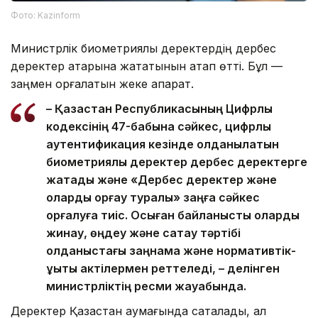
Фото: Kazinform
Министрлік биометриялық деректердің дербес
деректер қатарына жататынын атап өтті. Бұл —
заңмен қорғалатын жеке ақпарат.
– Қазақстан Республикасының Цифрлық
кодексінің 47-бабына сәйкес, цифрлық
аутентификация кезінде қолданылатын
биометриялық деректер дербес деректерге
жатады және «Дербес деректер және
оларды қорғау туралы» заңға сәйкес
қорғалуға тиіс. Осыған байланысты оларды
жинау, өңдеу және сақтау тәртібі
қолданыстағы заңнама және нормативтік-
құқықтық актілермен реттеледі, – делінген
министрліктің ресми жауабында.
Деректер Қазақстан аумағында сақталады, ал