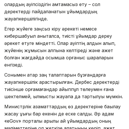
олардың қауіпсіздігін қамтамасыз ету – сол
деректерді пайдаланатын ұйымдардың
жауапкершілігінде.
Егер жүйеге заңсыз кіру әрекеті немесе
кибершабуыл анықталса, тиісті ұйымдар дереу
әрекет етуге міндетті. Олар қауіптің алдын алып,
жүйенің жұмысын қалпына келтіреді және қажет
болған жағдайда қосымша қорғаныс шараларын
енгізеді.
Сонымен қатар заң талаптарын бұзғандарға
жауапкершілік қарастырылған. Дербес деректерді
тиісінше қорғамағандар айыппұл төлеумен ғана
шектелмей, қылмыстық жауапқа да тартылуы мүмкін.
Министрлік азаматтардың өз деректеріне бақылау
жасау құқығы бар екенін де еске салды. Әр адам
«eGov» порталы арқылы қай ұйымдардың оның
мәліметтеріне қол жеткізе алатынын көріп, қажет