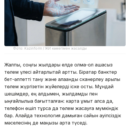
Фото: Kazinform / ЖИ көмегімен жасалды
Жалпы, соңғы жылдары елде қолма-қол ақшасыз
төлем үлесі айтарлықтай артты. Бірқатар банктер
бет-әлпетті тану және алақанды сканерлеу арқылы
төлем жүргізетін жүйелерді іске қосты. Мұндай
шешімдер, ең алдымен, жылдамдық пен
ыңғайлылыққа бағытталған: карта ұмыт қалса да,
телефон өшіп тұрса да төлем жасауға мүмкіндік
бар. Алайда технология дамыған сайын қауіпсіздік
мәселесінің де маңызы арта түседі.