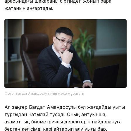
арасындағы шекараны біртіндеп жойып бара
жатқанын аңғартады.
Фото: Бағдат Амандосұлының жеке мұрағаты
Ал заңгер Бағдат Амандосұлы бұл жағдайды құқықтық
тұрғыдан нақтылай түседі. Оның айтуынша,
азаматтың биометриялық деректерін пайдалануға
берген келісімді кері қайтарып алу құқығы бар.