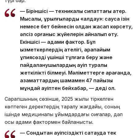
түрі бар.
— Біріншісі — техникалық сипаттағы қатер.
Мысалы, құрылғыларды «алдау»: саусақ ізін
немесе бет бейнесін қолдан жасап көрсету,
әлсіз қорғаныс жүйелерін айналып өту.
Екіншісі — адами фактор. Бұл
қызметкерлердің қателігі, қарапайым
құпиясөзді үшінші тұлғаға беру және
пайдаланушылардың қауіп туралы
жеткілікті білмеуі. Мәліметтерге қарағанда,
азаматтардың шамамен 47 пайызы
мұндай қауіптен бейхабар, — деді ол.
Сарапшының сөзінше, 2025 жылы тіркелген
көптеген деректердің таралу жағдайы, соның
ішінде медициналық ұйымдардағы оқиғалар, дәл
осы адами фактормен байланысты.
— Сондықтан қауіпсіздікті сақтауда тек