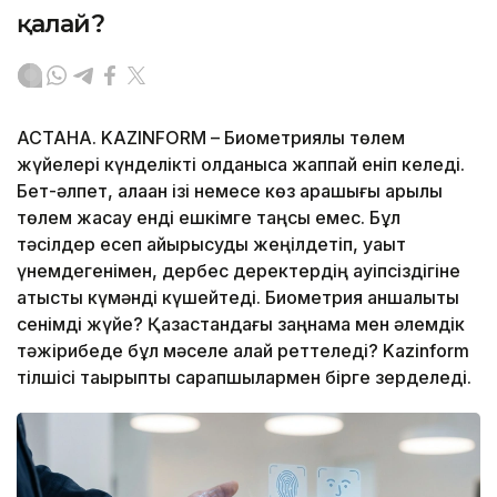
қалай?
АСТАНА. KAZINFORM – Биометриялық төлем
жүйелері күнделікті қолданысқа жаппай еніп келеді.
Бет-әлпет, алақан ізі немесе көз қарашығы арқылы
төлем жасау енді ешкімге таңсық емес. Бұл
тәсілдер есеп айырысуды жеңілдетіп, уақыт
үнемдегенімен, дербес деректердің қауіпсіздігіне
қатысты күмәнді күшейтеді. Биометрия қаншалықты
сенімді жүйе? Қазақстандағы заңнама мен әлемдік
тәжірибеде бұл мәселе қалай реттеледі? Kazinform
тілшісі тақырыпты сарапшылармен бірге зерделеді.