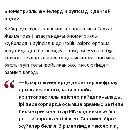
Биометриялық жүйелердің қауіпсіздік деңгейі
қандай
Киберқауіпсіздік саласының сарапшысы Гаухар
Жахметова Қазақстандағы биометриялық
жүйелердің қауіпсіздік деңгейін әзірге орташа
деңгейде деп бағалайды. Оның айтуынша, бұл
технологиялар кеңінен қолданылып жатқанымен,
барлық қауіп толық жойылған жоқ, тек біртіндеп
азайып келеді.
— Қазіргі жүйелерде деректер шифрлау
арқылы қорғалады, яғни арнайы
криптографиялық әдістер пайдаланылады.
Ірі дерекқорларда қосымша қорғаныс ретінде
биометриямен қатар PIN-код немесе бір
реттік пароль енгізілген. Сонымен бірге
жүйелер белгілі бір мерзімде тексеріліп,