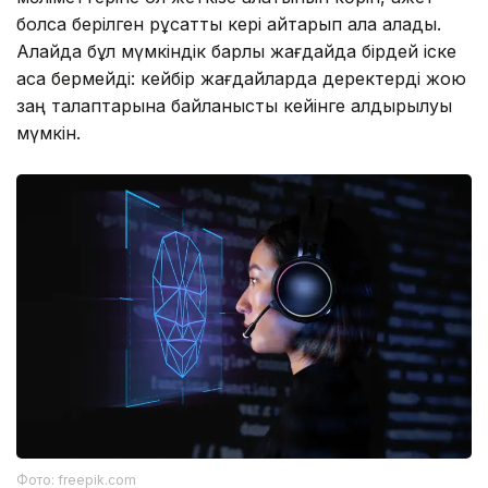
болса берілген рұқсатты кері қайтарып ала алады.
Алайда бұл мүмкіндік барлық жағдайда бірдей іске
аса бермейді: кейбір жағдайларда деректерді жою
заң талаптарына байланысты кейінге қалдырылуы
мүмкін.
Фото: freepik.com