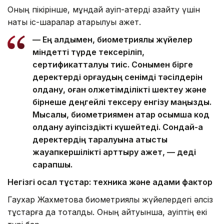
Оның пікірінше, мұндай қауіп-қатерді азайту үшін
нақты іс-шаралар атқарылуы қажет.
— Ең алдымен, биометриялық жүйелер
міндетті түрде тексеріліп,
сертификатталуы тиіс. Сонымен бірге
деректерді қорғаудың сенімді тәсілдерін
қолдану, оған қолжетімділікті шектеу және
бірнеше деңгейлі тексеру енгізу маңызды.
Мысалы, биометриямен қатар қосымша код
қолдану қауіпсіздікті күшейтеді. Сондай-ақ
деректердің таралуына қатысты
жауапкершілікті арттыру қажет, — деді
сарапшы.
Негізгі осал тұстар: техника және адами фактор
Гаухар Жахметова биометриялық жүйелердегі әлсіз
тұстарға да тоқталды. Оның айтуынша, қауіптің екі