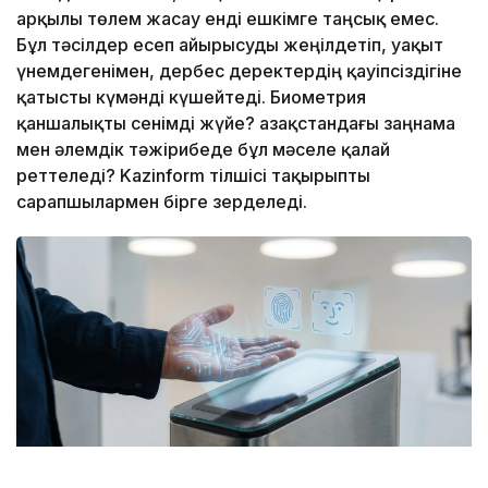
арқылы төлем жасау енді ешкімге таңсық емес.
Бұл тәсілдер есеп айырысуды жеңілдетіп, уақыт
үнемдегенімен, дербес деректердің қауіпсіздігіне
қатысты күмәнді күшейтеді. Биометрия
қаншалықты сенімді жүйе? Қазақстандағы заңнама
мен әлемдік тәжірибеде бұл мәселе қалай
реттеледі? Kazinform тілшісі тақырыпты
сарапшылармен бірге зерделеді.