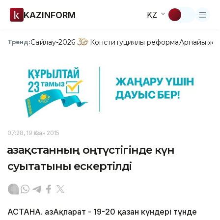
KAZINFORM
KZ
Сайлау-2026
Конституциялық реформа
Арнайы жо
Тренд:
07:28, 19 Қазан 2015
Қазақстанның оңтүстігінде күн
суытатыны ескертілді
АСТАНА. ҚазАқпарат - 19-20 қазан күндері түнде