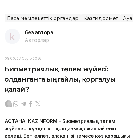
Басқа мемлекеттік органдар
Қазгидромет
Ауа 
без автора
Авторлар
08:00, 27 Сәуір 2026
Биометриялық төлем жүйесі:
Қолданғанға ыңғайлы, қорғалуы
қалай?
АСТАНА. KAZINFORM – Биометриялық төлем
жүйелері күнделікті қолданысқа жаппай еніп
келеді. Бет-әлпет, алақан ізі немесе көз қарашығы