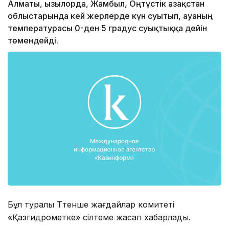
Алматы, Қызылорда, Жамбыл, Оңтүстік Қазақстан
облыстарында кей жерлерде күн суытып, ауаның
температурасы 0-ден 5 градус суықтыққа дейін
төмендейді.
Бұл туралы Төтенше жағдайлар комитеті
«Қазгидрометке» сілтеме жасап хабарлады.