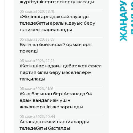
жүргізушілерге ескерту жасады
05 тамыз 2026, 23:19
«Жетінші арнада» сайлауалды
теледебаттың аралық дауыс беру
нәтижесі жарияланды
05 тамыз 2026, 22:55
Бүгін ел бойынша 7 орман өрті
тіркелді
05 тамыз 2026, 22:22
Жетінші арнадағы дебат: жеті саяси
партия білім беру мәселелерін
талқылады
05 тамыз 2026, 21:16
Жыл басынан бері Астанада 94
адам вандализм үшін
жауапкершілікке тартылды
05 тамыз 2026, 20:44
Астанада саяси партиялардың
теледебаты басталды