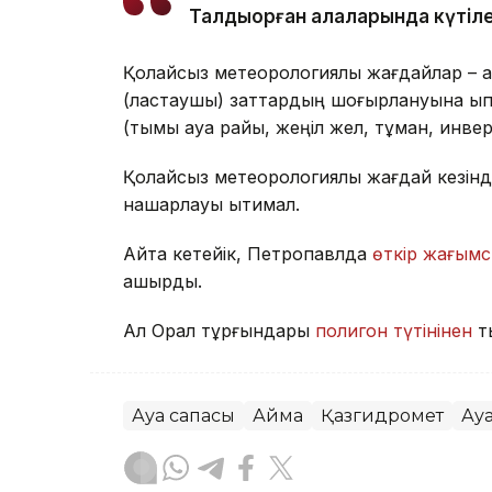
Талдықорған қалаларында күтіле
Қолайсыз метеорологиялық жағдайлар – а
(ластаушы) заттардың шоғырлануына ықпа
(тымық ауа райы, жеңіл жел, тұман, инве
Қолайсыз метеорологиялық жағдай кезінд
нашарлауы ықтимал.
Айта кетейік, Петропавлда
өткір жағымс
қашырды.
Ал Орал тұрғындары
полигон түтінінен
т
Ауа сапасы
Аймақ
Қазгидромет
Ау