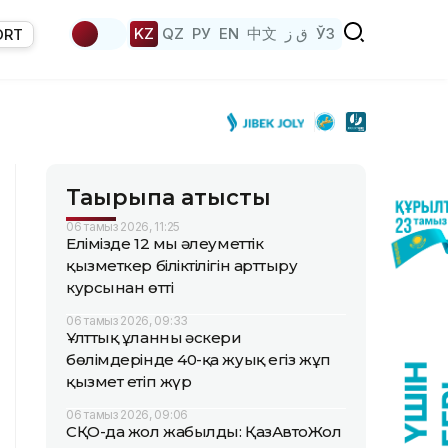
KZ
QZ
РУ
EN
中文
ق ز
ЎЗ
ORT
Тақырыпқа қатысты
06 тамыз 2026, 11:25
Елімізде 12 мың әлеуметтік
қызметкер біліктілігін арттыру
курсынан өтті
06 тамыз 2026, 09:33
Ұлттық ұланның әскери
бөлімдерінде 40-қа жуық егіз жұп
қызмет етіп жүр
06 тамыз 2026, 09:06
СҚО-да жол жабылды: ҚазАвтоЖол