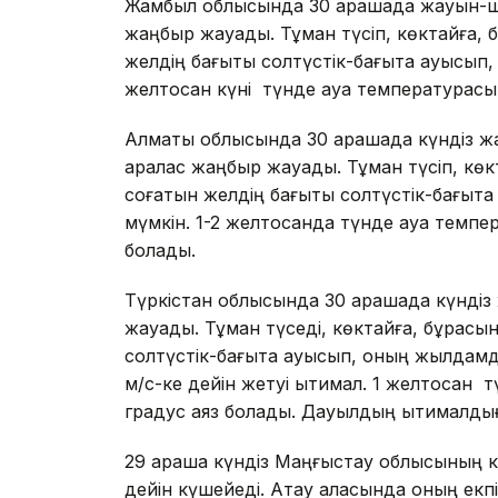
Жамбыл облысында 30 қарашада жауын-ша
жаңбыр жауады. Тұман түсіп, көктайғақ, 
желдің бағыты солтүстік-бағытқа ауысып, 
желтоқсан күні түнде ауа температурасы 
Алматы облысында 30 қарашада күндіз жа
аралас жаңбыр жауады. Тұман түсіп, көкт
соғатын желдің бағыты солтүстік-бағытқа 
мүмкін. 1-2 желтоқсанда түнде ауа темпе
болады.
Түркістан облысында 30 қарашада күнді
жауады. Тұман түседі, көктайғақ, бұрқас
солтүстік-бағытқа ауысып, оның жылдамды
м/с-ке дейін жетуі ықтимал. 1 желтоқсан
градус аяз болады. Дауылдың ықтималды
29 қараша күндіз Маңғыстау облысының 
дейін күшейеді. Ақтау қаласында оның екп