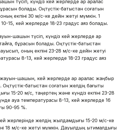
шын түсіп, күндіз кей жерлерде қар аралас
бұрқасын болады. Оңтүстік-батыстан соғатын
оның екпіні 30 м/с-ке дейін жетуі мүмкін. 1
10-15, кей жерлерде 18-23 градус аяз болады.
уын-шашын түсіп, күндіз кей жерлерде қар
айғақ, бұрқасын болады. Оңтүстік-батыстан
ауысып, оның екпіні 23-28 м/с-ке дейін жетуі
ратурасы 8-13, кей жерлерде 18-23 градус аяз
з жауын-шашын, кей жерлерде қар аралас жаңбыр
ын. Оңтүстік-батыстан соғатын желдің бағыты
ғы 15-20 м/с, таңертең және күндіз екпіні 23-28
 түнде ауа температурасы 8-13, кей жерлерде 16
ғы 90-95 %.
кей жерлерінде желдің жылдамдығы 15-20 м/с-ке
іні 18 м/с-ке жетуі мүмкін. Дауылдың ықтималдығы