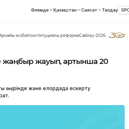
Әлемде
Қазақстан
Саясат
Талдау
SP
Арнайы жоба
Конституциялық реформа
Сайлау-2026
де жаңбыр жауып, артынша 20
лты өңірінде және елордада ескерту
рат.