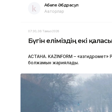
Ақбөпе Әбдрасул
Авторлар
07:30, 06 Тамыз 2026
Бүгін еліміздің екі қала
АСТАНА. KAZINFORM – «Қазгидромет» Р
болжамын жариялады.