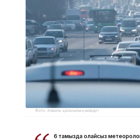
Фото: Алматы қаласының әкімдігі
6 тамызда қолайсыз метеороло