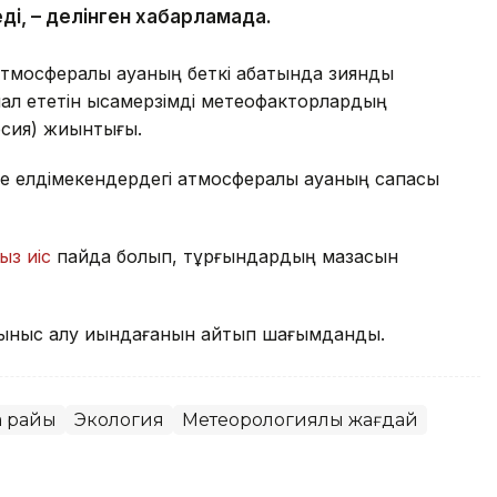
ді, – делінген хабарламада.
тмосфералық ауаның беткі қабатында зиянды
л ететін қысқамерзімді метеофакторлардың
рсия) жиынтығы.
е елдімекендердегі атмосфералық ауаның сапасы
ыз иіс
пайда болып, тұрғындардың мазасын
ыныс алу қиындағанын айтып шағымданды.
а райы
Экология
Метеорологиялық жағдай