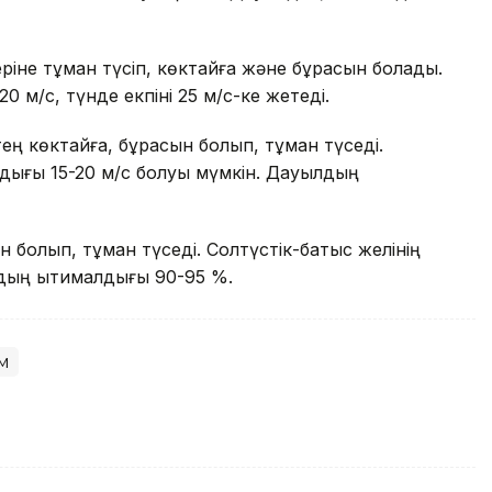
іне тұман түсіп, көктайғақ және бұрқасын болады.
 м/с, түнде екпіні 25 м/с-ке жетеді.
ң көктайғақ, бұрқасын болып, тұман түседі.
мдығы 15-20 м/с болуы мүмкін. Дауылдың
 болып, тұман түседі. Солтүстік-батыс желінің
дың ықтималдығы 90-95 %.
м