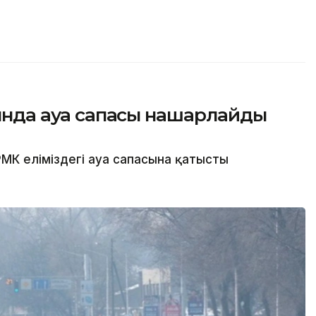
сында ауа сапасы нашарлайды
МК еліміздегі ауа сапасына қатысты