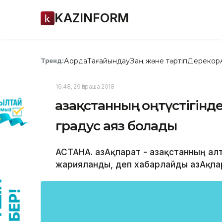
KAZINFORM
Ақорда
Тағайындау
Заң және тәртіп
Дерекқор
Тренд:
16:48, 29 Қараша 2018
Қазақстанның оңтүстігін
градус аяз болады
АСТАНА. ҚазАқпарат - Қазақстанның а
жарияланды, деп хабарлайды ҚазАқпа