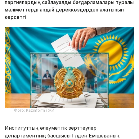
партиялардың сайлауалды бағдарламалары туралы
мәліметтерді қандай дереккөздерден алатынын
көрсетті.
Фото: Kazinform / ЖИ
Институттың әлеуметтік зерттеулер
департаментінің басшысы Гүлден Емішеваның