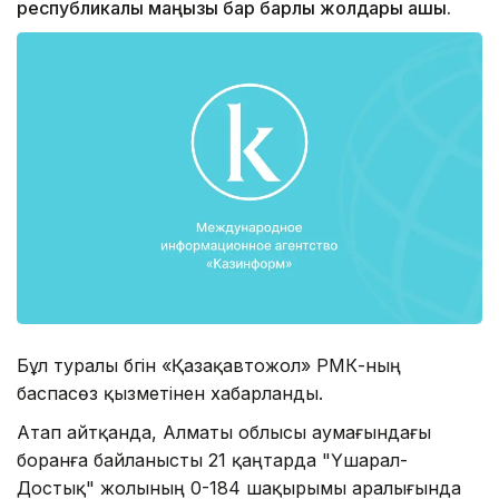
республикалық маңызы бар барлық жолдары ашық.
Бұл туралы бүгін «Қазақавтожол» РМК-ның
баспасөз қызметінен хабарланды.
Атап айтқанда, Алматы облысы аумағындағы
боранға байланысты 21 қаңтарда "Үшарал-
Достық" жолының 0-184 шақырымы аралығында