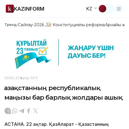
KAZINFORM
KZ
Сайлау-2026
Конституциялық реформа
Арнайы жо
Тренд:
09:59, 22 Қаңтар 2013
Қазақстанның республикалық
маңызы бар барлық жолдары ашық
АСТАНА. 22 қаңтар. ҚазАқпарат - Қазақстанның