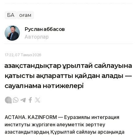
БАҚ
Қоғам
Руслан Ғаббасов
Авторлар
17:22, 07 Тамыз 2026
Қазақстандықтар Құрылтай сайлауына
қатысты ақпаратты қайдан алады —
сауалнама нәтижелері
АСТАНА. KAZINFORM — Еуразиялық интеграция
институты жүргізген әлеуметтік зерттеу
қазақстандықтардың Құрылтай сайлауы қарсаңында