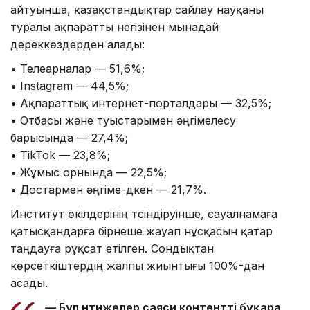
айтуынша, қазақстандықтар сайлау науқаны
туралы ақпаратты негізінен мынадай
дереккөздерден алады:
• Телеарналар — 51,6%;
• Instagram — 44,5%;
• Ақпараттық интернет-порталдары — 32,5%;
• Отбасы және туыстарымен әңгімелесу
барысында — 27,4%;
• TikTok — 23,8%;
• Жұмыс орнында — 22,5%;
• Достармен әңгіме-дүкен — 21,7%.
Институт өкілдерінің түсіндіруінше, сауалнамаға
қатысқандарға бірнеше жауап нұсқасын қатар
таңдауға рұқсат етілген. Сондықтан
көрсеткіштердің жалпы жиынтығы 100%-дан
асады.
— Бұл нәтижелер саяси контентті бұқара,