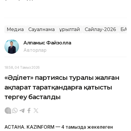
Медиа
Сауалнама
Құрылтай
Сайлау-2026
БАҚ
Алпамыс Файзолла
Авторлар
18:58, 04 Тамыз 2026
«Әділет» партиясы туралы жалған
ақпарат таратқандарға қатысты
тергеу басталды
АСТАНА. KAZINFORM — 4 тамызда жекелеген