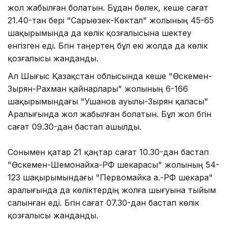
жол жабылған болатын. Бұдан бөлек, кеше сағат
21.40-тан бері "Сарыөзек-Көктал" жолының 45-65
шақырымында да көлік қозғалысына шектеу
енгізген еді. Бүгін таңертең бұл екі жолда да көлік
қозғалысы жанданды.
Ал Шығыс Қазақстан облысында кеше "Өскемен-
Зырян-Рахман қайнарлары" жолының 6-166
шақырымындағы "Ушанов ауылы-Зырян қаласы"
Аралығында жол жабылған болатын. Бұл жол бүгін
сағат 09.30-дан бастап ашылды.
Сонымен қатар 21 қаңтар сағат 10.30-дан бастап
"Өскемен-Шемонайха-РФ шекарасы" жолының 54-
123 шақырымындағы "Первомайка а.-РФ шекара"
аралығында да көліктердің жолға шығуына тыйым
салынған еді. Бүгін
сағат 07.30-дан бастап көлік
қозғалысы жанданды.