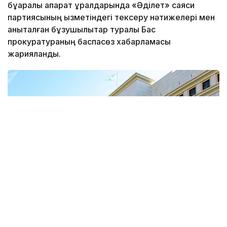
бұқаралық ақпарат құралдарында «Әділет» саяси
партиясының қызметіндегі тексеру нәтижелері мен
анықталған бұзушылықтар туралы Бас
прокуратураның баспасөз хабарламасы
жарияланды.
Фото: ҚР Бас прокуратураның баспасөз қызметі