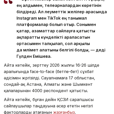
ең алдымен, телеарналардан көретінін
білдіреді. Ал әлеуметтік желілер арасында
Instagram мен TikTok ең танымал
платформалар болып отыр. Сонымен
қатар, азаматтар сайлауға қатысты
ақпаратты күнделікті араласатын
ортасымен талқылап, сол арқылы
да мәлімет алатыны белгілі болды, — деді
Гүлден Емішева.
Айта кетейік, зерттеу 2026 жылғы 16-26 шілде
аралығында face-to-face (бетпе-бет) сұхбат
әдісімен жүргізілді. Сауалнамаға 17 облыстан,
сондай-ақ Астана, Алматы және Шымкент
қалаларынан 4000 респондент қатысты.
Айта кетейік, бұған дейін ҚСЗИ сарапшысы
сайлаушылар таңдауына әсер ететін негізгі
факторларды атағанын
жазғанбыз
.