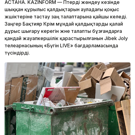
АСТАНА. KAZINFORM — Пәтерді жөндеу кезінде
шыққан құрылыс қалдықтарын ауладағы қоқыс
жәшіктеріне тастау заң талаптарына қайшы келеді.
Заңгер Бақтияр Кәрім мұндай қалдықтарды қалай
дұрыс шығару керегін және талапты бұзғандарға
қандай жауапкершілік қарастырылғанын Jibek Joly
телеарнасының «Бүгін LIVE» бағдарламасында
түсіндірді.