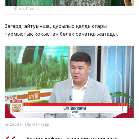
Фото: Pexels
Заңгердің айтуынша, құрылыс қалдықтары
тұрмыстық қоқыстан бөлек санатқа жатады.
Видеодан алынған кадр
— Бетон, кафель, сылақ сияқты құрылыс