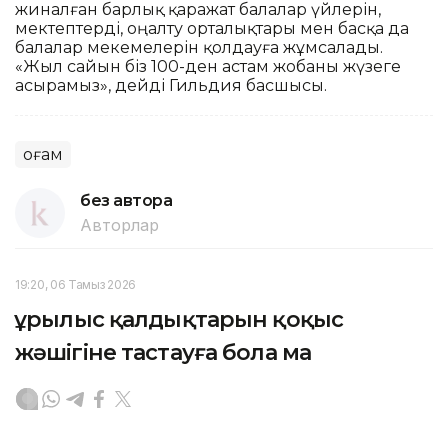
жиналған барлық қаражат балалар үйлерін,
мектептерді, оңалту орталықтары мен басқа да
балалар мекемелерін қолдауға жұмсалады.
«Жыл сайын біз 100-ден астам жобаны жүзеге
асырамыз», дейді Гильдия басшысы.
Қоғам
без автора
Авторлар
19:20, 06 Тамыз 2026
Құрылыс қалдықтарын қоқыс
жәшігіне тастауға бола ма