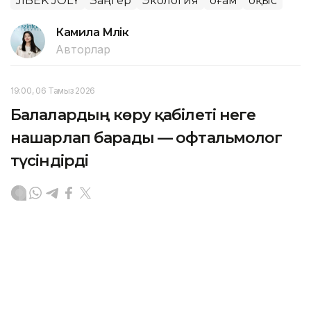
JIBEK JOLY
Заңгер
Экология
Қоғам
Қоқыс
Камила Мүлік
Авторлар
19:00, 06 Тамыз 2026
Балалардың көру қабілеті неге
нашарлап барады — офтальмолог
түсіндірді
АСТАНА. KAZINFORM — Елімізде көру қабілеті
бұзылған балалар саны 25 мыңнан асты. Бұған ең
алдымен смартфон мен планшетке ұзақ уақыт
жақын қашықтықтан қарау әсер етеді. Офтальмолог
Ербол Сарымсақов Jibek Joly телеарнасының