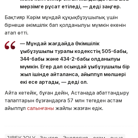
мерзімге рұқсат етіледі, — деді заңгер.
Бақтияр Кәрім мұндай құқықбұзушылық үшін
бірнеше әкімшілік бап қолданылуы мүмкін екенін
атап өтті.
— Мұндай жағдайда Әкімшілік
құқықбұзушылық туралы кодекстің 505-бабы,
344-бабы және 434-2-бабы қолданылуы
мүмкін. Егер дәл осындай құқықбұзушылық бір
жыл ішінде қайталанса, айыппұл мөлшері
екі есе артады, — деді ол.
Айта кетейік, бұған дейін, Астанада абаттандыру
талаптарын бұзғандарға 57 млн теңгеден астам
айыппұл
салынғаны
жайлы жазған едік.