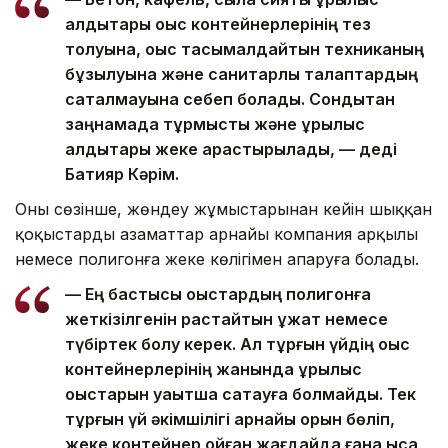
қалдықтары қоқыс контейнерлерінің тез
толуына, қоқыс тасымалдайтын техниканың
бұзылуына және санитарлық талаптардың
сақталмауына себеп болады. Сондықтан
заңнамада тұрмыстық және құрылыс
қалдықтары жеке қарастырылады, — деді
Бақтияр Кәрім.
Оның сөзінше, жөндеу жұмыстарынан кейін шыққан
қоқыстарды азаматтар арнайы компания арқылы
немесе полигонға жеке көлігімен апаруға болады.
— Ең бастысы қоқыстардың полигонға
жеткізілгенін растайтын құжат немесе
түбіртек болу керек. Ал тұрғын үйдің қоқыс
контейнерлерінің жанында құрылыс
қоқыстарын уақытша сақтауға болмайды. Тек
тұрғын үй әкімшілігі арнайы орын бөліп,
жеке контейнер қойған жағдайда ғана қысқа