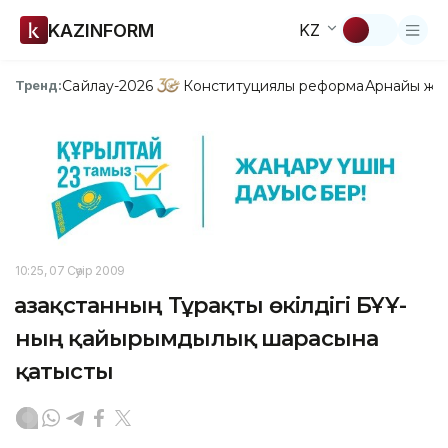
KAZINFORM
KZ
Сайлау-2026
Конституциялық реформа
Арнайы жо
Тренд:
10:25, 07 Сәуір 2009
Қазақстанның Тұрақты өкілдігі БҰҰ-
ның қайырымдылық шарасына
қатысты