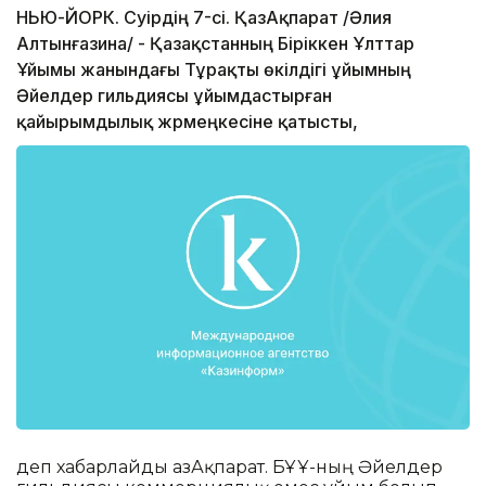
НЬЮ-ЙОРК. Сәуірдің 7-сі. ҚазАқпарат /Әлия
Алтынғазина/ - Қазақстанның Біріккен Ұлттар
Ұйымы жанындағы Тұрақты өкілдігі ұйымның
Әйелдер гильдиясы ұйымдастырған
қайырымдылық жәрмеңкесіне қатысты,
деп хабарлайды ҚазАқпарат. БҰҰ-ның Әйелдер