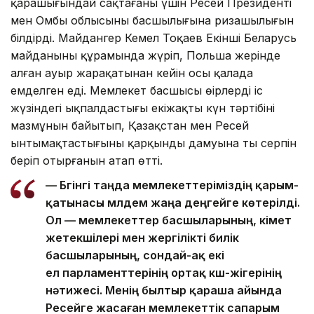
қарашығындай сақтағаны үшін Ресей Президенті
мен Омбы облысының басшылығына ризашылығын
білдірді. Майдангер Кемел Тоқаев Екінші Беларусь
майданының құрамында жүріп, Польша жерінде
алған ауыр жарақатынан кейін осы қалада
емделген еді. Мемлекет басшысы өңірлердің іс
жүзіндегі ықпалдастығы екіжақты күн тәртібінің
мазмұнын байытып, Қазақстан мен Ресей
ынтымақтастығының қарқынды дамуына тың серпін
беріп отырғанын атап өтті.
— Бүгінгі таңда мемлекеттеріміздің қарым-
қатынасы мүлдем жаңа деңгейге көтерілді.
Ол — мемлекеттер басшыларының, үкімет
жетекшілері мен жергілікті билік
басшыларының, сондай-ақ екі
ел парламенттерінің ортақ күш-жігерінің
нәтижесі. Менің былтыр қараша айында
Ресейге жасаған мемлекеттік сапарым