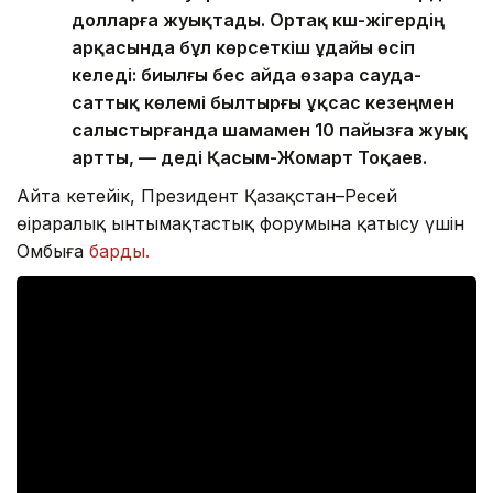
долларға жуықтады. Ортақ күш-жігердің
арқасында бұл көрсеткіш ұдайы өсіп
келеді: биылғы бес айда өзара сауда-
саттық көлемі былтырғы ұқсас кезеңмен
салыстырғанда шамамен 10 пайызға жуық
артты, — деді Қасым-Жомарт Тоқаев.
Айта кетейік, Президент Қазақстан–Ресей
өңіраралық ынтымақтастық форумына қатысу үшін
Омбыға
барды.