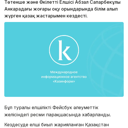
Төтенше және Өкілетті Елшісі Абзал Сапарбекұлы
Анкарадағы жоғары оқу орындарында білім алып
жүрген қазақ жастарымен кездесті.
Бұл туралы елшіліктің Фейсбук әлеуметтік
желісіндегі ресми парақшасында хабарланды.
Кездесуде елші биыл жарияланған Қазақстан