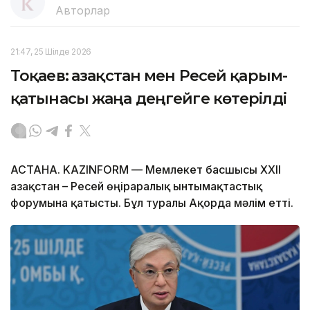
Авторлар
21:47, 25 Шілде 2026
Тоқаев: Қазақстан мен Ресей қарым-
қатынасы жаңа деңгейге көтерілді
АСТАНА. KAZINFORM — Мемлекет басшысы XXII
Қазақстан – Ресей өңіраралық ынтымақтастық
форумына қатысты. Бұл туралы Ақорда мәлім етті.