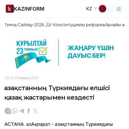
KAZINFORM
KZ
Сайлау-2026
Конституциялық реформа
Арнайы жо
Тренд:
23:13, 11 Мамыр 2017
Қазақстанның Түркиядағы елшісі
қазақ жастарымен кездесті
АСТАНА. ҚазАқпарат - Қазақстанның Түркиядағы