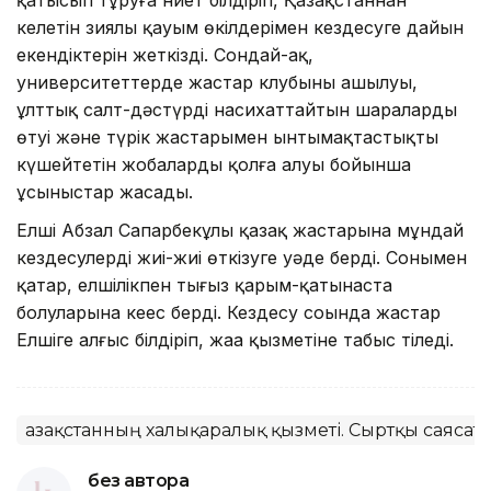
келетін зиялы қауым өкілдерімен кездесуге дайын
екендіктерін жеткізді. Сондай-ақ,
университеттерде жастар клубының ашылуы,
ұлттық салт-дәстүрді насихаттайтын шаралардың
өтуі және түрік жастарымен ынтымақтастықты
күшейтетін жобаларды қолға алуы бойынша
ұсыныстар жасады.
Елші Абзал Сапарбекұлы қазақ жастарына мұндай
кездесулерді жиі-жиі өткізуге уәде берді. Сонымен
қатар, елшілікпен тығыз қарым-қатынаста
болуларына кеңес берді. Кездесу соңында жастар
Елшіге алғыс білдіріп, жаңа қызметіне табыс тіледі.
Қазақстанның халықаралық қызметі. Сыртқы саясат
без автора