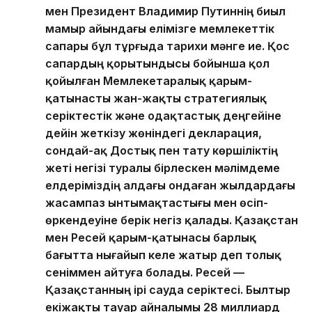
мен Президент Владимир Путиннің биыл
мамыр айындағы елімізге мемлекеттік
сапары бұл тұрғыда тарихи мәнге ие. Қос
сапардың қорытындысы бойынша қол
қойылған Мемлекетаралық қарым-
қатынасты жан-жақты стратегиялық
серіктестік және одақтастық деңгейіне
дейін жеткізу жөніндегі декларация,
сондай-ақ Достық пен тату көршіліктің
жеті негізі туралы бірлескен мәлімдеме
елдеріміздің алдағы ондаған жылдардағы
жасампаз ынтымақтастығы мен өсіп-
өркендеуіне берік негіз қалады. Қазақстан
мен Ресей қарым-қатынасы барлық
бағытта нығайып келе жатыр деп толық
сеніммен айтуға болады. Ресей —
Қазақстанның ірі сауда серіктесі. Былтыр
екіжақты тауар айналымы 28 миллиард