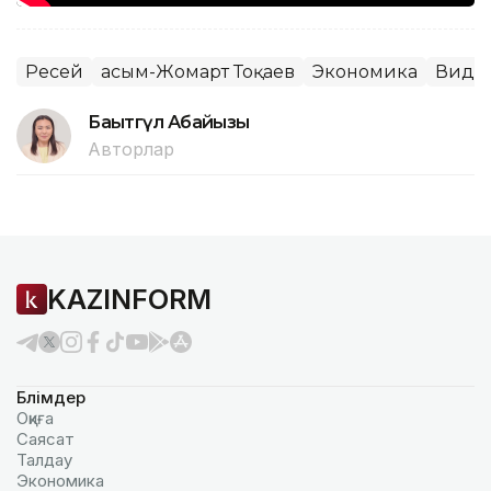
Ресей
Қасым-Жомарт Тоқаев
Экономика
Виде
Бақытгүл Абайқызы
Авторлар
KAZINFORM
Бөлімдер
Оқиға
Саясат
Талдау
Экономика