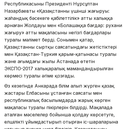
Республикасының Президенті Нұрсұлтан
Назарбаевтың «Қазақстанның үшінші жаңғыруы:
жаһандық бәсекеге қабілеттілік» атты халыққа
арнаған Жолдауы мен «Болашаққа бағдар: рухани
жаңғыру» атты мақаласының негізгі бағдарлары
туралы мәлімет берді. Сонымен қатар,
Қазақстанның сыртқы саясатындағы жетістіктері
мен Қазақстан-Түркия қарым-қатынасы туралы
және ағымдағы жылы Астанада өтетін
ЭКСПО-2017 халықаралық мамандандырылған
көрмесі туралы әңгіме қозғады.
Өз кезегінде Анкарада білім алып жүрген қазақ
жастары Елбасының ұстанған саясаты мен
республикалық басылымдарда жарық көрген
мақаласы туралы пікірлерін білдірді. Мақалада
аталған мәселелер бойынша қолдау көрсетуге,
елшіліктің ұйымдастырып отырған іс-шараларына
қатысып тұруға ниет білдіріп, Қазақстаннан