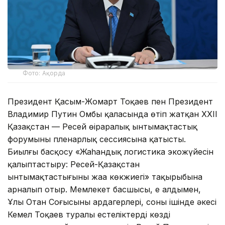
Фото: Ақорда
Президент Қасым-Жомарт Тоқаев пен Президент
Владимир Путин Омбы қаласында өтіп жатқан XXII
Қазақстан — Ресей өңіраралық ынтымақтастық
форумының пленарлық сессиясына қатысты.
Биылғы басқосу «Жаһандық логистика экожүйесін
қалыптастыру: Ресей-Қазақстан
ынтымақтастығының жаңа көкжиегі» тақырыбына
арналып отыр. Мемлекет басшысы, ең алдымен,
Ұлы Отан Соғысының ардагерлері, соның ішінде әкесі
Кемел Тоқаев туралы естеліктерді көздің