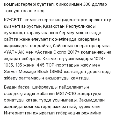
компьютерлері бұғаттап, бинкоинмен 300 доллар
төлеуді талап етеді.
KZ-CERT компьютерлік инциденттерге әрекет ету
қызметі вирустың Қазақстан Республикасы
аумағында таралуына жол бермеу мақсатында
сайтта және әлеуметтік желілерда хабарлама
жариялады, сондай-ақ байланыс операторларына,
«ҰАТ» АҚ мен «Астана Экспо-2017» компаниясына
ақпарат жіберілді. Қызметтің ұсынымдары 1024-
1035, 135 және 445 ТСР-порттарын жабу мен
Server Message Block (SMB) желісіндегі деректерді
жіберу хаттамасын ажыратуды қамтиды.
Бұдан басқа, шифрлаушы пайдаланатын
осалдықтарды жабатын MS17-010 жаңартуды
орнатуды қатаң түрде ұсынылады. Зақымдалған
жағдайда компьютерді ажыратпай, құрылғыны
Интернеттен ажыратып гибернация режиміне