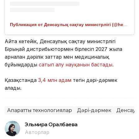
Публикация от Денсаулық сақтау министрлігі (@healthcare.gov.kz)
Айта кетейік, Денсаулық сақтау министрлігі
Бірыңғай дистрибьютормен бірлесіп 2027 жылға
арналған дәрілік заттар мен медициналық
бұйымдарды
сатып алу науқанын бастады.
Қазақстанда
3,4 млн адам
тегін дәрі-дәрмек
алады.
Ақпараттық технологиялар
Дәрі-дәрмек
Денсаул
Эльмира Оралбаева
Авторлар