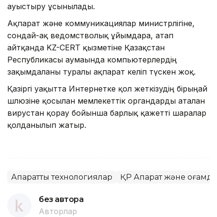
ауыстыру ұсынылады.
Ақпарат және коммуникациялар министрлігіне,
сондай-ақ ведомстволық ұйымдарға, атап
айтқанда KZ-CERT қызметіне Қазақстан
Республикасы аумағында компьютерлердің
зақымдалғаны туралы ақпарат келіп түскен жоқ.
Қазіргі уақытта Интернетке қол жеткізудің бірыңғай
шлюзіне қосылған мемлекеттік органдарды аталған
вирустан қорғау бойынша барлық қажетті шаралар
қолданылып жатыр.
Ақпараттық технологиялар
ҚР Ақпарат және қоғамды
без автора
Авторлар