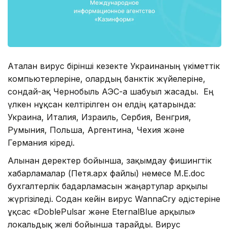
Аталған вирус бірінші кезекте Украинаның үкіметтік
компьютерлеріне, олардың банктік жүйелеріне,
сондай-ақ Чернобыль АЭС-ға шабуыл жасады. Ең
үлкен нұқсан келтірілген он елдің қатарында:
Украина, Италия, Израиль, Сербия, Венгрия,
Румыния, Польша, Аргентина, Чехия және
Германия кіреді.
Алынған деректер бойынша, зақымдау фишингтік
хабарламалар (Петя.apx файлы) немесе M.E.doc
бухгалтерлік бағдарламасын жаңартулар арқылы
жүргізіледі. Содан кейін вирус WannaCry әдістеріне
ұқсас «DoblePulsar және EternalBlue арқылы»
локальдық желі бойынша тарайды. Вирус