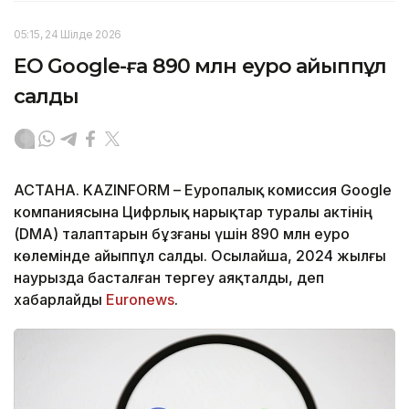
05:15, 24 Шілде 2026
ЕО Google-ға 890 млн еуро айыппұл
салды
АСТАНА. KAZINFORM – Еуропалық комиссия Google
компаниясына Цифрлық нарықтар туралы актінің
(DMA) талаптарын бұзғаны үшін 890 млн еуро
көлемінде айыппұл салды. Осылайша, 2024 жылғы
наурызда басталған тергеу аяқталды, деп
хабарлайды
Euronews
.