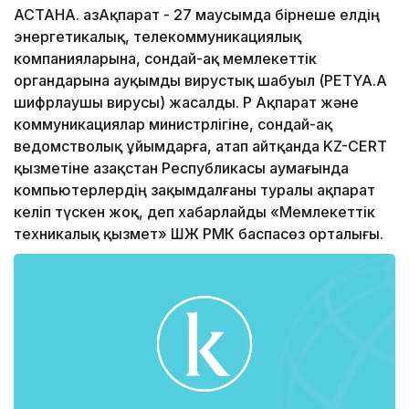
АСТАНА. ҚазАқпарат - 27 маусымда бірнеше елдің
энергетикалық, телекоммуникациялық
компанияларына, сондай-ақ мемлекеттік
органдарына ауқымды вирустық шабуыл (PETYA.A
шифрлаушы вирусы) жасалды. ҚР Ақпарат және
коммуникациялар министрлігіне, сондай-ақ
ведомстволық ұйымдарға, атап айтқанда KZ-CERT
қызметіне Қазақстан Республикасы аумағында
компьютерлердің зақымдалғаны туралы ақпарат
келіп түскен жоқ, деп хабарлайды «Мемлекеттік
техникалық қызмет» ШЖҚ РМК баспасөз орталығы.