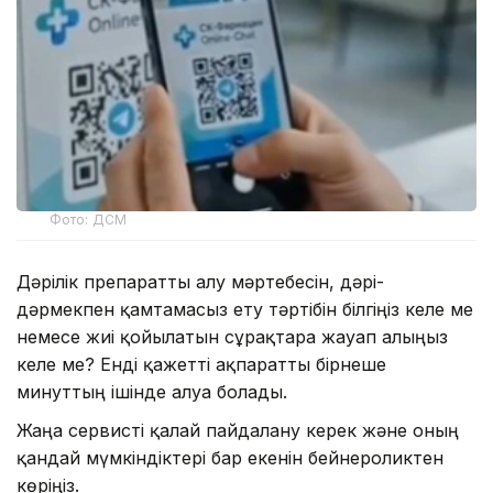
Фото: ДСМ
Дәрілік препаратты алу мәртебесін, дәрі-
дәрмекпен қамтамасыз ету тәртібін білгіңіз келе ме
немесе жиі қойылатын сұрақтарға жауап алғыңыз
келе ме? Енді қажетті ақпаратты бірнеше
минуттың ішінде алуға болады.
Жаңа сервисті қалай пайдалану керек және оның
қандай мүмкіндіктері бар екенін бейнероликтен
көріңіз.