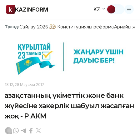
KAZINFORM
KZ
Сайлау-2026
Конституциялық реформа
Арнайы жо
Тренд:
18:12, 28 Маусым 2017
Қазақстанның үкіметтік және банк
жүйесіне хакерлік шабуыл жасалған
жоқ - ҚР АКМ