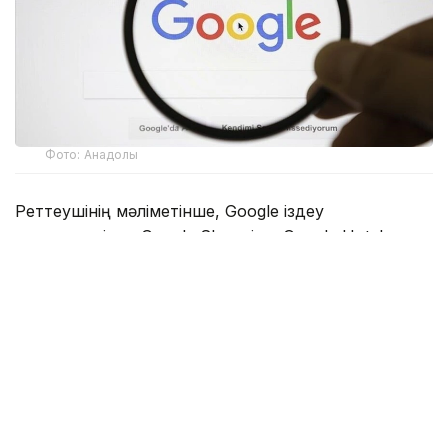
Фото: Анадолы
Реттеушінің мәліметінше, Google іздеу
нәтижелерінде Google Shopping, Google Hotels
және Google Flights сияқты өз сервистеріне
басымдық беріп, бәсекелес қызметтердің көрінуін
шектеген. Сонымен қатар компания қосымша
әзірлеушілердің пайдаланушыларға қолданбалар
дүкенінен тыс балама төлем тәсілдері мен тиімді
ұсыныстар туралы ақпарат беруіне кедергі
келтірген.
Еурокомиссия Google-ды 60 күн ішінде анықталған