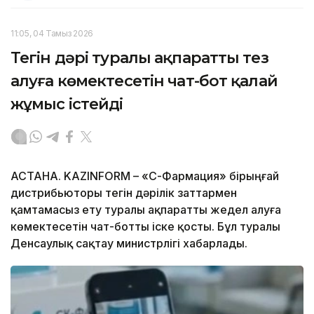
11:05, 04 Тамыз 2026
Тегін дәрі туралы ақпаратты тез
алуға көмектесетін чат-бот қалай
жұмыс істейді
АСТАНА. KAZINFORM –
«СҚ-Фармация» бірыңғай
дистрибьюторы тегін дәрілік заттармен
қамтамасыз ету туралы ақпаратты жедел алуға
көмектесетін чат-ботты іске қосты. Бұл туралы
Денсаулық сақтау министрлігі хабарлады.