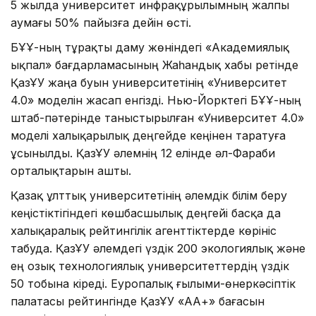
5 жылда университет инфрақұрылымның жалпы
аумағы 50% пайызға дейін өсті.
БҰҰ-ның тұрақты даму жөніндегі «Академиялық
ықпал» бағдарламасының Жаһандық хабы ретінде
ҚазҰУ жаңа буын университетінің «Университет
4.0» моделін жасап енгізді. Нью-Йорктегі БҰҰ-ның
штаб-пәтерінде таныстырылған «Университет 4.0»
моделі халықарылық деңгейде кеңінен таратуға
ұсынылды. ҚазҰУ әлемнің 12 елінде әл-Фараби
орталықтарын ашты.
Қазақ ұлттық университетінің әлемдік білім беру
кеңістіктігіндегі көшбасшылық деңгейі басқа да
халықаралық рейтингілік агенттіктерде көрініс
табуда. ҚазҰУ әлемдегі үздік 200 экологиялық және
ең озық технологиялық университеттердің үздік
50 тобына кіреді. Еуропалық ғылыми-өнеркәсіптік
палатасы рейтингінде ҚазҰУ «АА+» бағасын