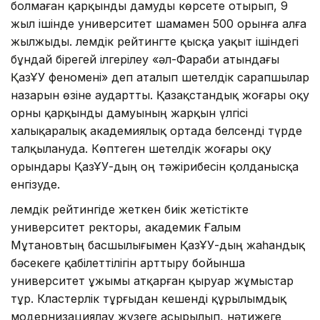
болмаған қарқынды дамуды көрсете отырып, 9
жыл ішінде университет шамамен 500 орынға алға
жылжыды. Әлемдік рейтингте қысқа уақыт ішіндегі
бұндай бірегей ілгерілеу «әл-Фараби атындағы
ҚазҰУ феномені» деп аталып шетелдік сарапшылар
назарын өзіне аудартты. Қазақстандық жоғары оқу
орны қарқынды дамуының жарқын үлгісі
халықаралық академиялық ортада белсенді түрде
талқылануда. Көптеген шетелдік жоғары оқу
орындары ҚазҰУ-дың оң тәжірибесін қолданысқа
енгізуде.
Әлемдік рейтингіде жеткен биік жетістікте
университет ректоры, академик Ғалым
Мұтановтың басшылығымен ҚазҰУ-дың жаһандық
бәсекеге қабілеттілігін арттыру бойынша
университет ұжымы атқарған қыруар жұмыстар
тұр. Кластерлік тұрғыдан кешенді құрылымдық
модернизациялау жүзеге асырылып, нәтижеге