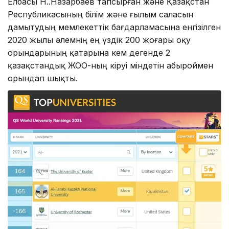
Елбасы Н.Ә.Назарбаев тапсырған және Қазақстан
Республикасының білім және ғылым саласын
дамытудың мемлекеттік бағдарламасына енгізілген
2020 жылы әлемнің ең үздік 200 жоғары оқу
орындарының қатарына кем дегенде 2
қазақстандық ЖОО-ның кіруі міндетін абыроймен
орындап шықты.