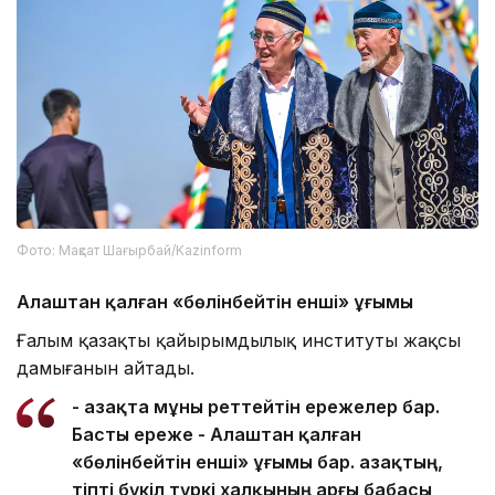
Фото: Мақсат Шағырбай/Kazinform
Алаштан қалған «бөлінбейтін енші» ұғымы
Ғалым қазақтың қайырымдылық институты жақсы
дамығанын айтады.
- Қазақта мұны реттейтін ережелер бар.
Басты ереже - Алаштан қалған
«бөлінбейтін енші» ұғымы бар. Қазақтың,
тіпті бүкіл түркі халқының арғы бабасы