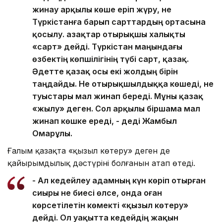
жинау арқылы көше еріп жүру, не
Түркістанға барып сарттардың ортасына
қосылу. Қазақтар отырықшы халықты
«сарт» дейді. Түркістан маңындағы
өзбектің көпшілігінің түбі сарт, қазақ.
Әдетте қазақ осы екі жолдың бірін
таңдайды. Не отырықшылдыққа көшеді, не
туыстары мал жинап береді. Мұны қазақ
«жылу» деген. Сол арқылы біршама мал
жинап көшке ереді, - деді Жамбыл
Омарұлы.
Ғалым қазақта «қызыл көтеру» деген де
қайырымдылық дәстүрінің болғанын атап өтеді.
- Ал кедейлеу адамның күн көріп отырған
сиыры не биесі өлсе, онда оған
көрсетілетін көмекті «қызыл көтеру»
дейді. Ол уақытта кедейдің жақын