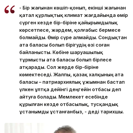
- Бір жағынан көшіп-қонып, екінші жағынан
қатал құрлықтық климат жағдайында өмір
сүрген кезде бір-біріне қайырымдылық
көрсетпесе, жәрдем, қолғабыс бермесе
болмайды. Өмір сүре алмайды. Сондықтан
ата баласы болып бірігудің өзі соған
байланысты. Көбіне шаруашылық
тұрмысты ата баласы болып бірлесе
атқарады. Сол жерде бір-біріне
көмектеседі. Жалпы, қазақ халқының ата
баласы – патриархиялық ұжымнан бастап
үлкен ұлтқа дейінгі деңгейін отбасы деп
айтуға болады. Мемлекет есебінде
құрылған кезде отбасылық, тусқандық
ұстанымды ұстанғанбыз, - деді тарихшы.