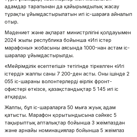
адамдар тарапынан да қайырымдылық жасау
тұрақты ұйымдастырылатын игі іс-шараға айналып
отыр.
Мәдениет және ақпарат министрлігінің қолдауымен
2024 жылы республика бойынша «Игі істер
марафоны» жобасының аясында 1000-нан астам іс-
шаралар ұйымдастырылды.
«Мейрімділік есептегіші» тетігінде тіркелген «Игі
істердің» жалпы саны 7 200-ден асты. Оның ішінде 2
055 іс-шараны волонтерлердің өңірлік фронт-
офистері өткізсе, қазақстандықтар 5 145 игі іс
атқарды.
Жалпы, бұл іс-шараларға 50 мыңға жуық адам
қатысты. Марафон қорытындысына сәйкес 5
тақырыптық апталықтар бойынша 3 жеңімпаздан
және арнайы номинациялар бойынша 5 жеңімпаз