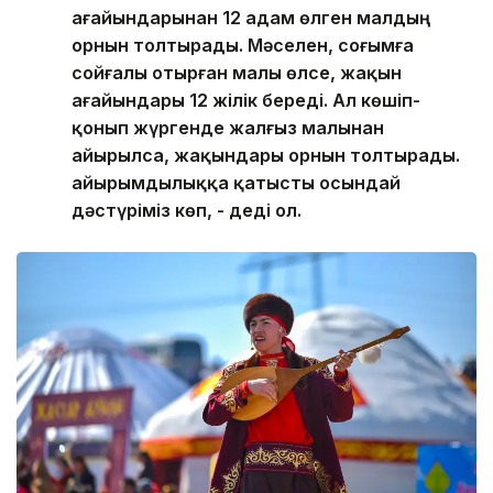
ағайындарынан 12 адам өлген малдың
орнын толтырады. Мәселен, соғымға
сойғалы отырған малы өлсе, жақын
ағайындары 12 жілік береді. Ал көшіп-
қонып жүргенде жалғыз малынан
айырылса, жақындары орнын толтырады.
Қайырымдылыққа қатысты осындай
дәстүріміз көп, - деді ол.