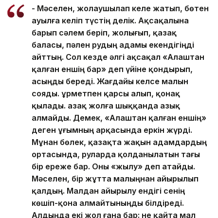
- Мәселен, жолаушылап келе жатып, бөтен
ауылға келіп түстің делік. Ақсақалына
барып сәлем беріп, жолығып, қазақ
баласы, пәлен рудың адамы екендігіңді
айттың. Сол кезде әлгі ақсақал «Алаштан
қалған еншің бар» деп үйіне қондырып,
асыңды береді. Жағдайы келсе малын
сояды. Құрметпен қарсы алып, қонақ
қылады. Қазақ жолға шыққанда азық
алмайды. Демек, «Алаштан қалған еншің»
деген ұғымның арқасында еркін жүрді.
Мұнан бөлек, қазақта жақын адамдардың
ортасында, руларда қолданылатын тағы
бір ереже бар. Оны «жылу» деп атайды.
Мәселен, бір жұтта малыңнан айырылып
қалдың. Малдан айырылу ендігі сенің
көшіп-қона алмайтыныңды білдіреді.
Алдыңда екі жол ғана бар: не қайта мал