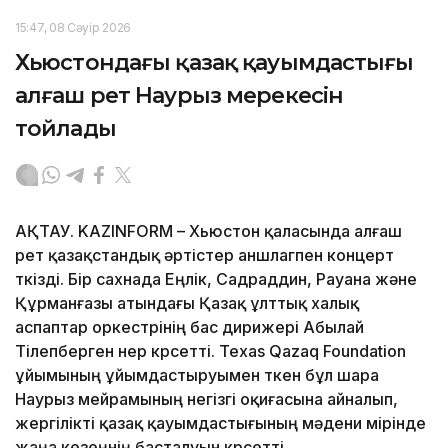
15:47, 08 Сәуір 2026
Хьюстондағы қазақ қауымдастығы
алғаш рет Наурыз мерекесін
тойлады
АҚТАУ. KAZINFORM – Хьюстон қаласында алғаш
рет қазақстандық әртістер аншлагпен концерт
өткізді. Бір сахнада Еңлік, Садраддин, Рауана және
Құрманғазы атындағы Қазақ ұлттық халық
аспаптар оркестрінің бас дирижері Абылай
Тілепберген өнер көрсетті. Texas Qazaq Foundation
ұйымының ұйымдастыруымен өткен бұл шара
Наурыз мейрамының негізгі оқиғасына айналып,
жергілікті қазақ қауымдастығының мәдени өмірінде
жаңа кезеңнің басталуын көрсетті.