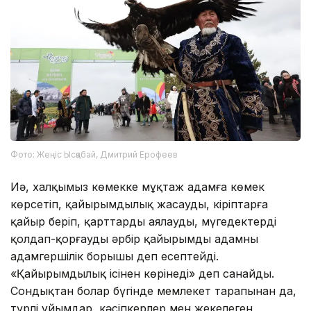
Фото: Жеңіс Ысқабай, Дмитрий Ерофеев
Иә, халқымыз көмекке мұқтаж адамға көмек
көрсетіп, қайырымдылық жасауды, кіріптарға
қайыр беріп, қарттарды аялауды, мүгедектерді
қолдап-қорғауды әрбір қайырымды адамның
адамгершілік борышы деп есептейді.
«Қайырымдылық ісіңнен көрінеді» деп санайды.
Сондықтан болар бүгінде мемлекет тарапынан да,
түрлі ұйымдар, кәсіпкерлер мен жекелеген