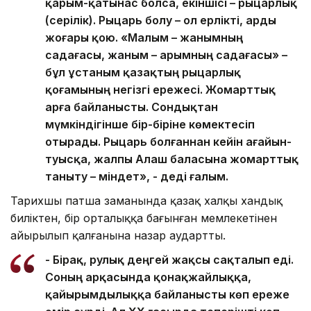
қарым-қатынас болса, екіншісі – рыцарлық
(серілік). Рыцарь болу – ол ерлікті, арды
жоғары қою. «Малым – жанымның
садағасы, жаным – арымның садағасы» –
бұл ұстаным қазақтың рыцарлық
қоғамының негізгі ережесі. Жомарттық
арға байланысты. Сондықтан
мүмкіндігінше бір-біріне көмектесіп
отырады. Рыцарь болғаннан кейін ағайын-
туысқа, жалпы Алаш баласына жомарттық
таныту – міндет», - деді ғалым.
Тарихшы патша заманында қазақ халқы хандық
биліктен, бір орталыққа бағынған мемлекетінен
айырылып қалғанына назар аудартты.
- Бірақ, рулық деңгей жақсы сақталып еді.
Соның арқасында қонақжайлыққа,
қайырымдылыққа байланысты көп ереже