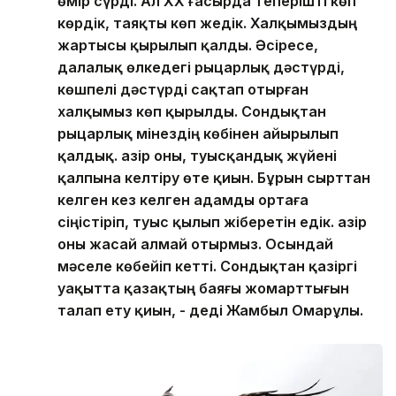
өмір сүрді. Ал ХХ ғасырда теперішті көп
көрдік, таяқты көп жедік. Халқымыздың
жартысы қырылып қалды. Әсіресе,
далалық өлкедегі рыцарлық дәстүрді,
көшпелі дәстүрді сақтап отырған
халқымыз көп қырылды. Сондықтан
рыцарлық мінездің көбінен айырылып
қалдық. Қазір оны, туысқандық жүйені
қалпына келтіру өте қиын. Бұрын сырттан
келген кез келген адамды ортаға
сіңістіріп, туыс қылып жіберетін едік. Қазір
оны жасай алмай отырмыз. Осындай
мәселе көбейіп кетті. Сондықтан қазіргі
уақытта қазақтың баяғы жомарттығын
талап ету қиын, - деді Жамбыл Омарұлы.