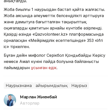
анықталды.
Жоба биылғы 1 наурыздан бастап қайта жалғасты.
Жоба аясында әлеуметтік белсенділікті арттыруға
және дамытуға бағытталған тақырыптық
оқиғаларды қамтитын арнайы күнтізбе әзірленді.
Қазірдің өзінде «Qazvolonteer.kz» платформасында
орналасқан «Мейірімділік есептегішінде» 353 «Игі
іс» тіркелген.
Бұған дейін мифолог Серікбол Қондыбайдың Көрісу
немесе Амал күнінің пайда болуына байланысты
пайымдарын
ұсынған едік
.
Наурызнама
Қайырымдылық
Наурыз
Марлан Жиембай
Авторлар