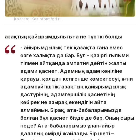
Коллаж : Kazinform/gd.ru
Қазақтың қайырымдылығына не түрткі болды
- Қайырымдылық тек қазақта ғана емес
өзге халықта да бар. Бұл - қазіргі ғылыми
тілмен айтқанда эмпатия дейтін жалпы
адами қасиет. Адамның адам көңіліне
қарауы, қолдан келгенше көмектесуі, яғни
адамсүйгіштік. Қазақтың қайырымдылық
дәстүрінің, адамгершілік қасиетінің
көбірек не азырақ екендігін айта
алмаймын. Бірақ, ата-бабаларымызда
болған бұл қасиет бізде де бар. Оның сыры
неде? Ата-бабаларымыз ұланғайыр
далалық өмірді жайлады. Бір шеті –