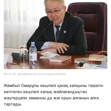
Фото: Ж. Артықбаевтың жеке мұрағатынан
Жамбыл Омарұлы көшпелі қазақ халқының төңірегін
көптеген көшпелі халық жайлағандықтан
жаугершілік заманның да жиі орын алғанын алға
тартады.