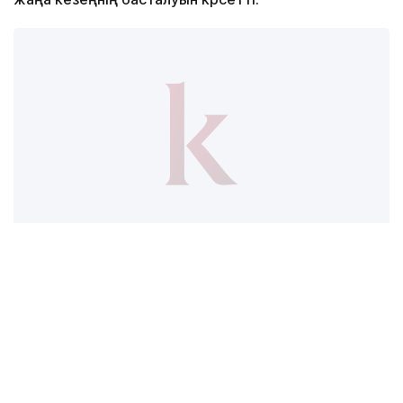
Фото: raysviewphotography.pixieset.com
Бұған дейін Наурыз мерекесі қалада басқа
Орталық Азия диаспораларымен бірге атап өтілсе,
биыл алғаш рет қазақстандық қауымдастықтың
жеке іс-шарасы ретінде өткізілді.