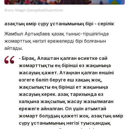
Фото: Мақсат Шағырбай/Kazinform
Қазақтың өмір сүру ұстанымының бірі - серілік
Жамбыл Артықбаев қазақ тыныс-тіршілігінде
жомарттық негізгі ережелердің бірі болғанын
айтады.
- Бірақ, Алаштан қалған өсиетке сай
жомарттықты ең бірінші өз жақыныңа
жасауың қажет. Атаңнан қалған еншіні
өзгеге бөліп беруге еш хақың жоқ,
жақсылықты ең бірінші ет жақыныңа
жасауың керек. Қазақ тарихында өз
халқына жақсылық жасау жазылмаған
ережеге айналған. Ол үшін атымтай
жомарт болудың қажеті жоқ. Қазақтың өмір
сүру ұстанымының негізі туысқандық