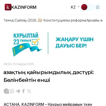
KAZINFORM
KZ
Сайлау-2026
Конституциялық реформа
Арнайы жо
Тренд:
08:00, 15 Наурыз 2025
Қазақтың қайырымдылық дәстүрі:
Бөлінбейтін енші
АСТАНА. KAZINFORM – Наурыз мейрамын өткен