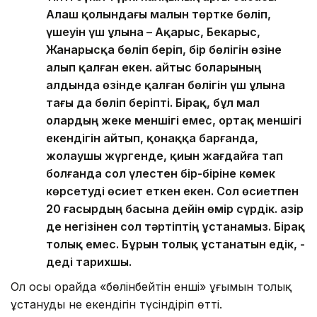
Алаш қолындағы малын төртке бөліп,
үшеуін үш ұлына – Ақарыс, Бекарыс,
Жанарысқа бөліп беріп, бір бөлігін өзіне
алып қалған екен. Қайтыс боларының
алдында өзінде қалған бөлігін үш ұлына
тағы да бөліп беріпті. Бірақ, бұл мал
олардың жеке меншігі емес, ортақ меншігі
екендігін айтып, қонаққа барғанда,
жолаушы жүргенде, қиын жағдайға тап
болғанда сол үлестен бір-біріне көмек
көрсетуді өсиет еткен екен. Сол өсиетпен
20 ғасырдың басына дейін өмір сүрдік. Қазір
де негізінен сол тәртіптің ұстанамыз. Бірақ
толық емес. Бұрын толық ұстанатын едік, -
деді тарихшы.
Ол осы орайда «бөлінбейтін енші» ұғымын толық
ұстанудың не екендігін түсіндіріп өтті.