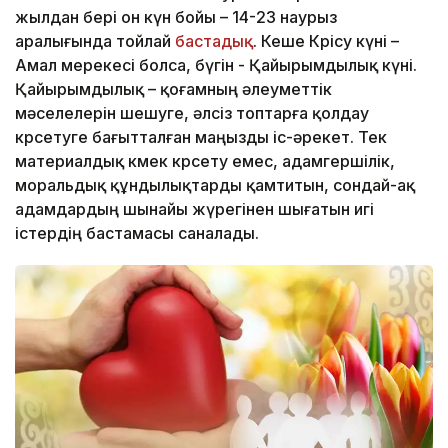
жылдан бері он күн бойы – 14-23 наурыз
аралығында тойлай
бастадық
. Кеше Көрісу күні –
Амал мерекесі болса, бүгін - Қайырымдылық күні.
Қайырымдылық – қоғамның әлеуметтік
мәселелерін шешуге, әлсіз топтарға қолдау
көрсетуге бағытталған маңызды іс-әрекет. Тек
материалдық көмек көрсету емес, адамгершілік,
моральдық құндылықтарды қамтитын, сондай-ақ
адамдардың шынайы жүрегінен шығатын игі
істердің бастамасы саналады.