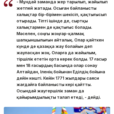
- Мұндай заманда жер тарылып, жайылып
жетпей жатады. Осыған байланысты
халықтар бір-бірімен шекісіп, қақтығысып
отырады. Тіпті ішінде де, сыртқы
халықтармен де қақтығыс болады.
Мәселен, соңғы жоңғар-қалмақ
шапқыншылығын айталық. Олар қайткен
күнде де қазаққа жау болайын деп
жауласқан жоқ. Оларға да жайылым,
тіршілік ететін орта керек болды. 17 ғасыр
мен 18 ғасырдың басында олар сонау
Алтайдан, Іленің бойынан Еділдің бойына
дейін көшті. Кейін 1771 жылдары саяси
жағдайға байланысты кері қайтты.
Осындай жаугершілік заман да
қайырымдылықты талап етеді, - дейді.