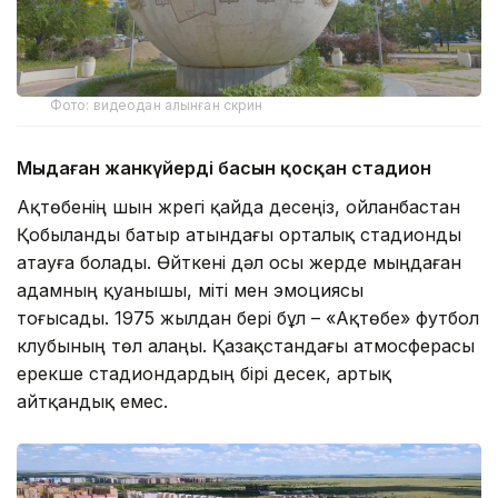
Фото: видеодан алынған скрин
Мыңдаған жанкүйердің басын қосқан стадион
Ақтөбенің шын жүрегі қайда десеңіз, ойланбастан
Қобыланды батыр атындағы орталық стадионды
атауға болады. Өйткені дәл осы жерде мыңдаған
адамның қуанышы, үміті мен эмоциясы
тоғысады. 1975 жылдан бері бұл – «Ақтөбе» футбол
клубының төл алаңы. Қазақстандағы атмосферасы
ерекше стадиондардың бірі десек, артық
айтқандық емес.