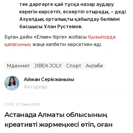
тек дәрігерге қай тұсқа назар аудару
керегін көрсетіп, ескертіп отырады, – деді
Ахуалдық орталықтың қабылдау бөлімінің
басшысы Ұлан Рүстемов.
Бұған дейін «Елмен бірге» жобасы
Қызылорда
қаласының
жаңа келбетін көрсеткен еді.
Мәдениет
JIBEK JOLY
Спорт
Ақтөбе
Айжан Серікжанқызы
Авторлар
23:05, 10 Тамыз 2026
Астанада Алматы облысының
креативті жәрмеңкесі өтіп, оған