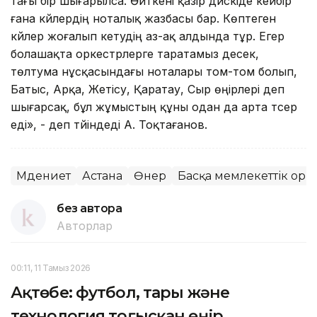
тағы бір шығарылса. Өйткені қазір дискіде кейбір
ғана күйлердің ноталық жазбасы бар. Көптеген
күйлер жоғалып кетудің аз-ақ алдында тұр. Егер
болашақта оркестрлерге таратамыз десек,
төлтума нұсқасындағы ноталары том-том болып,
Батыс, Арқа, Жетісу, Қаратау, Сыр өңірлері деп
шығарсақ, бұл жұмыстың құны одан да арта түсер
еді», - деп түйіндеді А. Тоқтағанов.
Мәдениет
Астана
Өнер
Басқа мемлекеттік орг
без автора
Авторлар
00:11, 11 Тамыз 2026
Ақтөбе: футбол, тары және
технология тоғысқан өңір