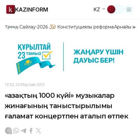
KAZINFORM
KZ
Сайлау-2026
Конституциялық реформа
Арнайы жо
Тренд:
13:32, 22 Маусым 2012
«Қазақтың 1000 күйі» музыкалар
жинағының таныстырылымы
ғаламат концертпен аталып өтпек