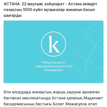
АСТАНА. 22 маусым. ҚазАқпарат - Астана әкімдігі
«Қазақтың 1000 күйі» музыкалар жинағын басып
шығарды.
Бүгін елордада жинақтың жарық көруіне арналған
баспасөз мәслихатында Астана қалалық Мәдениет
басқармасының бастығы Болат Мажағұлов атап