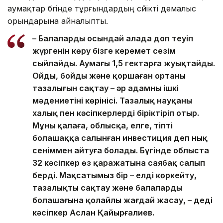
аумақтар бүгінде тұрғындардың сүйікті демалыс
орындарына айналыпты.
– Балалардың осындай алаңда доп теуіп
жүргенін көру бізге керемет сезім
сыйлайды. Аумағы 1,5 гектарға жуықтайды.
Ойдың, бойдың және қоршаған ортаның
тазалығын сақтау – әр адамның ішкі
мәдениетінің көрінісі. Тазалық науқаны
халық пен кәсіпкерлерді біріктіріп отыр.
Мұны қалаға, облысқа, елге, тіпті
болашаққа салынған инвестиция деп нық
сеніммен айтуға болады. Бүгінде облыста
32 кәсіпкер өз қаражатына саябақ салып
берді. Мақсатымыз бір – елді көркейту,
тазалықты сақтау және балалардың
болашағына қолайлы жағдай жасау, – деді
кәсіпкер Аслан Қайырғалиев.