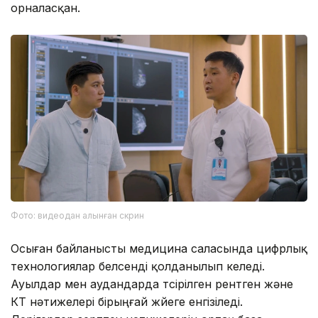
орналасқан.
Фото: видеодан алынған скрин
Осыған байланысты медицина саласында цифрлық
технологиялар белсенді қолданылып келеді.
Ауылдар мен аудандарда түсірілген рентген және
КТ нәтижелері бірыңғай жүйеге енгізіледі.