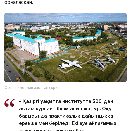
орналасқан.
Фото: видеодан алынған скрин
– Қазіргі уақытта институтта 500-ден
астам курсант білім алып жатыр. Оқу
барысында практикалық дайындыққа
ерекше мән беріледі. Екі әуе айлағымыз
және тікұшақтарымыз бар.