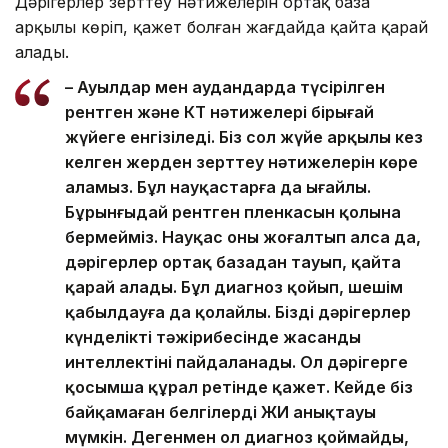
Дәрігерлер зерттеу нәтижелерін ортақ база
арқылы көріп, қажет болған жағдайда қайта қарай
алады.
– Ауылдар мен аудандарда түсірілген
рентген және КТ нәтижелері бірыңғай
жүйеге енгізіледі. Біз сол жүйе арқылы кез
келген жерден зерттеу нәтижелерін көре
аламыз. Бұл науқастарға да ыңғайлы.
Бұрынғыдай рентген пленкасын қолына
бермейміз. Науқас оны жоғалтып алса да,
дәрігерлер ортақ базадан тауып, қайта
қарай алады. Бұл диагноз қойып, шешім
қабылдауға да қолайлы. Біздің дәрігерлер
күнделікті тәжірибесінде жасанды
интеллектіні пайдаланады. Ол дәрігерге
қосымша құрал ретінде қажет. Кейде біз
байқамаған белгілерді ЖИ анықтауы
мүмкін. Дегенмен ол диагноз қоймайды,