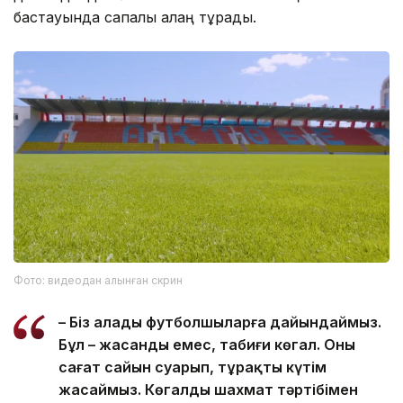
бастауында сапалы алаң тұрады.
Фото: видеодан алынған скрин
– Біз алаңды футболшыларға дайындаймыз.
Бұл – жасанды емес, табиғи көгал. Оны
сағат сайын суарып, тұрақты күтім
жасаймыз. Көгалды шахмат тәртібімен