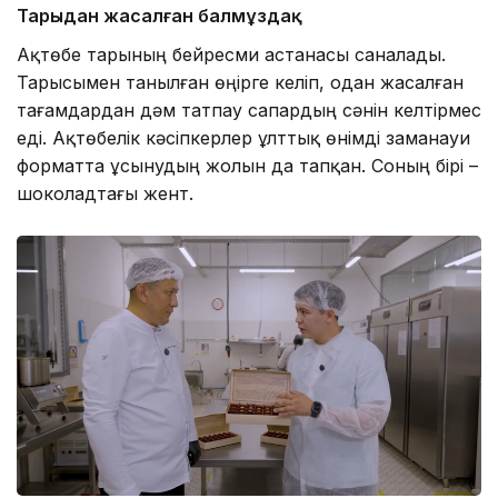
Тарыдан жасалған балмұздақ
Ақтөбе тарының бейресми астанасы саналады.
Тарысымен танылған өңірге келіп, одан жасалған
тағамдардан дәм татпау сапардың сәнін келтірмес
еді. Ақтөбелік кәсіпкерлер ұлттық өнімді заманауи
форматта ұсынудың жолын да тапқан. Соның бірі –
шоколадтағы жент.