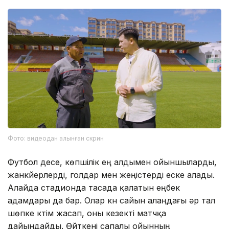
Фото: видеодан алынған скрин
Футбол десе, көпшілік ең алдымен ойыншыларды,
жанкүйерлерді, голдар мен жеңістерді еске алады.
Алайда стадионда тасада қалатын еңбек
адамдары да бар. Олар күн сайын алаңдағы әр тал
шөпке күтім жасап, оны кезекті матчқа
дайындайды. Өйткені сапалы ойынның