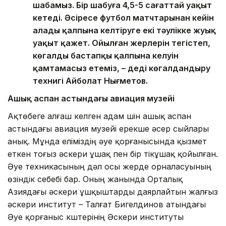
шабамыз. Бір шабуға 4,5-5 сағаттай уақыт
кетеді. Әсіресе футбол матчтарынан кейін
алаңды қалпына келтіруге екі тәулікке жуық
уақыт қажет. Ойылған жерлерін тегістеп,
көгалдың бастапқы қалпына келуін
қамтамасыз етеміз, – деді көгалдандыру
технигі Айболат Нығметов.
Ашық аспан астындағы авиация музейі
Ақтөбеге алғаш келген адам үшін ашық аспан
астындағы авиация музейі ерекше әсер сыйлары
анық. Мұнда еліміздің әуе қорғанысында қызмет
еткен тоғыз әскери ұшақ пен бір тікұшақ қойылған.
Әуе техникасының дәл осы жерде орналасуының
өзіндік себебі бар. Оның жанында Орталық
Азиядағы әскери ұшқыштарды даярлайтын жалғыз
әскери институт – Талғат Бигелдинов атындағы
Әуе қорғаныс күштерінің Әскери институты