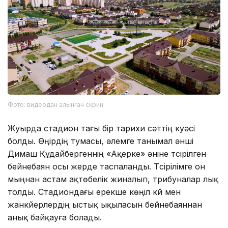
Фото: видеодан алынған скрин
Жуырда стадион тағы бір тарихи сәттің куәсі
болды. Өңірдің тумасы, әлемге танымал әнші
Димаш Құдайбергеннің «Ақерке» әніне түсірілген
бейнебаян осы жерде таспаланды. Түсірілімге он
мыңнан астам ақтөбелік жиналып, трибуналар лық
толды. Стадиондағы ерекше көңіл күй мен
жанкүйерлердің ыстық ықыласын бейнебаяннан
анық байқауға болады.