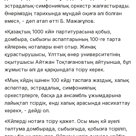
эстрадалық-симфониялық оркестр жалғастырады.
Өнеріміздің тарихында мұндай оқиға әлі болған
емес», - деп атап өтті Б. Мажағұлов.
«Қазақтың 1000 күйі» партитурасына қобыз,
домбыра, сыбызғы аспаптарының 100-ге тарта
күйлерінің ноталары еніп отыр. Жинақ
құрастырушысы, Ұлттық өнер университетінің
оқытушысы Айтжан Тоқтағановтың айтуынша, бұл
жұмысты әлі де қарқындата түсіру керек.
«Мың күйдің ішінен 100 күйді таспаға жаздық, халық
аспаптар, эстрадалық, симфониялық
оркестрлерге, басқа да ансамбль ұжымдарына
лайықтап түсірдік, енді халық арасында насихаттау
керек», - дейді ол.
«Күйлерді нотаға түсіру қажет. Осы мың күй әуелі
төлтума домбырада, сыбызғыда, қобызға түсіріліп,