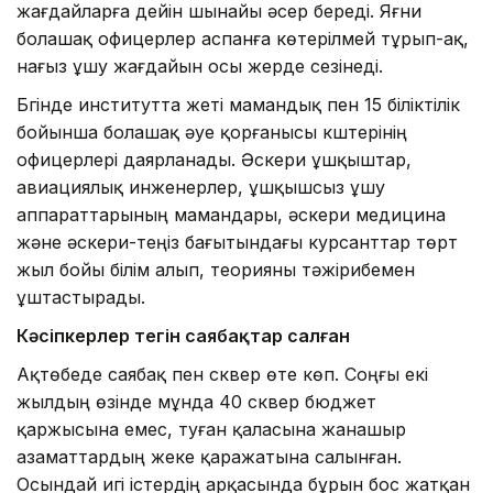
жағдайларға дейін шынайы әсер береді. Яғни
болашақ офицерлер аспанға көтерілмей тұрып-ақ,
нағыз ұшу жағдайын осы жерде сезінеді.
Бүгінде институтта жеті мамандық пен 15 біліктілік
бойынша болашақ әуе қорғанысы күштерінің
офицерлері даярланады. Әскери ұшқыштар,
авиациялық инженерлер, ұшқышсыз ұшу
аппараттарының мамандары, әскери медицина
және әскери-теңіз бағытындағы курсанттар төрт
жыл бойы білім алып, теорияны тәжірибемен
ұштастырады.
Кәсіпкерлер тегін саябақтар салған
Ақтөбеде саябақ пен сквер өте көп. Соңғы екі
жылдың өзінде мұнда 40 сквер бюджет
қаржысына емес, туған қаласына жанашыр
азаматтардың жеке қаражатына салынған.
Осындай игі істердің арқасында бұрын бос жатқан