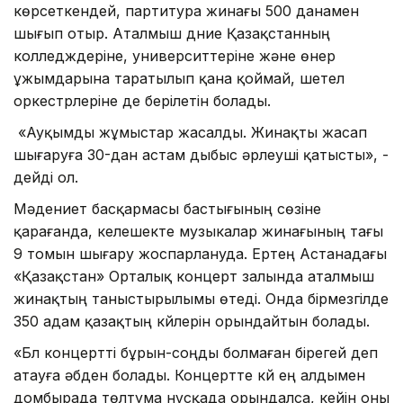
көрсеткендей, партитура жинағы 500 данамен
шығып отыр. Аталмыш дүние Қазақстанның
колледждеріне, университтеріне және өнер
ұжымдарына таратылып қана қоймай, шетел
оркестрлеріне де берілетін болады.
«Ауқымды жұмыстар жасалды. Жинақты жасап
шығаруға 30-дан астам дыбыс әрлеуші қатысты», -
дейді ол.
Мәдениет басқармасы бастығының сөзіне
қарағанда, келешекте музыкалар жинағының тағы
9 томын шығару жоспарлануда. Ертең Астанадағы
«Қазақстан» Орталық концерт залында аталмыш
жинақтың таныстырылымы өтеді. Онда бірмезгілде
350 адам қазақтың күйлерін орындайтын болады.
«Бүл концертті бұрын-соңды болмаған бірегей деп
атауға әбден болады. Концертте күй ең алдымен
домбырада төлтума нұсқада орындалса, кейін оны