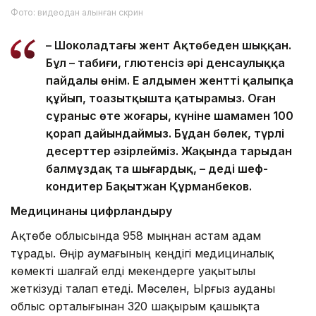
Фото: видеодан алынған скрин
– Шоколадтағы жент Ақтөбеден шыққан.
Бұл – табиғи, глютенсіз әрі денсаулыққа
пайдалы өнім. Ең алдымен жентті қалыпқа
құйып, тоңазытқышта қатырамыз. Оған
сұраныс өте жоғары, күніне шамамен 100
қорап дайындаймыз. Бұдан бөлек, түрлі
десерттер әзірлейміз. Жақында тарыдан
балмұздақ та шығардық, – деді шеф-
кондитер Бақытжан Құрманбеков.
Медицинаны цифрландыру
Ақтөбе облысында 958 мыңнан астам адам
тұрады. Өңір аумағының кеңдігі медициналық
көмекті шалғай елді мекендерге уақытылы
жеткізуді талап етеді. Мәселен, Ырғыз ауданы
облыс орталығынан 320 шақырым қашықта