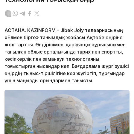
АСТАНА. KAZINFORM – Jibek Joly телеарнасының
«Елмен бірге» танымдық жобасы Ақтөбе өңіріне
жол тартты. Өндірісімен, қарқынды құрылысымен
танылған облыс орталығында тарих пен спортты,
кәсіпкерлік пен заманауи технологияны
тоғыстырған нысандар көп. Бағдарлама жүргізушісі
өңірдің тыныс-тіршілігіне көз жүгіртіп, тұрғындар
үшін маңызды орындармен танысты.