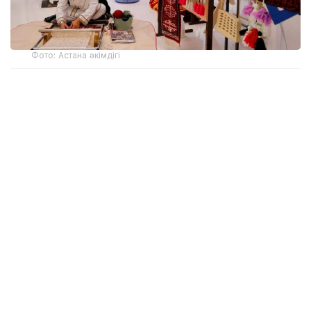
Фото: Астана әкімдігі
Жәрмеңкеде зергерлік бұйымдар, ағаш пен
былғарыдан жасалған өнімдер, ұлттық тоқыма,
қазақы сән үлгілері, ұлттық киімдер мен
аксессуарлар, сырмақ, сөмке, әмиян, белдік,
кәдесыйлар, сәндік паннолар және бейнелеу өнері
туындылары ұсынылды. Экспозицияның
жекелеген бөлімдері Жамбыл Жабайұлы мен
Мұқағали Мақатаевтың шығармашылығына
арналды.