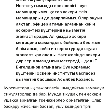
Институтымыздың ерекшелігі – әуе
мамандарымен қатар әскери-теңіз
мамандарын да даярлаймыз. Олар оқуын
аяқтап, офицер атағын алғаннан кейін
әскери-теңіз күштерінде қызметін
жалғастырады. Ал қыздар әскери
медицина мамандығы бойынша бес жыл
білім алып, кейін интернатурада оқуын
жалғастыра алады. Нәтижесінде әскери
дәрігер мамандығын меңгереді, – деді Т.
Бигелдинов атындағы Әуе қорғаныс
күштерінің Әскери институты баспасөз
қызметінің басшысы Асылбек Коханов.
Курсанттардың тәжірибесін шыңдайтын заманауи
симуляторлар да бар. Мұнда тікұшақ пен әскери
ұшаққа арналған тренажерлер орнатылған. Олар
басқару жүйесінен бастап, ұшу кезіндегі түрлі