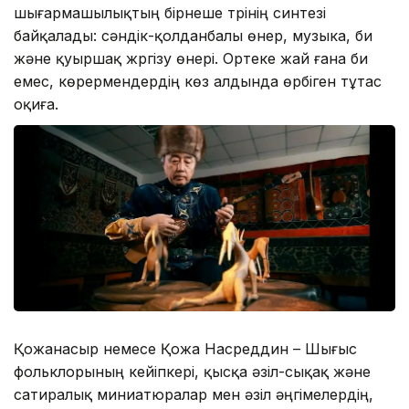
шығармашылықтың бірнеше түрінің синтезі
байқалады: сәндік-қолданбалы өнер, музыка, би
және қуыршақ жүргізу өнері. Ортеке жай ғана би
емес, көрермендердің көз алдында өрбіген тұтас
оқиға.
Қожанасыр немесе Қожа Насреддин – Шығыс
фольклорының кейіпкері, қысқа әзіл-сықақ және
сатиралық миниатюралар мен әзіл әңгімелердің,