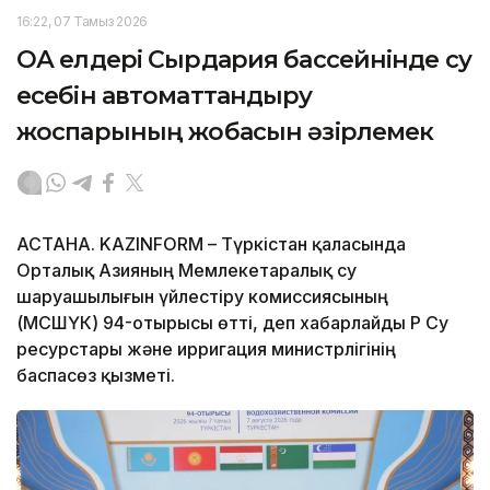
16:22, 07 Тамыз 2026
ОА елдері Сырдария бассейнінде су
есебін автоматтандыру
жоспарының жобасын әзірлемек
АСТАНА. KAZINFORM – Түркістан қаласында
Орталық Азияның Мемлекетаралық су
шаруашылығын үйлестіру комиссиясының
(МСШҮК) 94-отырысы өтті, деп хабарлайды ҚР Су
ресурстары және ирригация министрлігінің
баспасөз қызметі.