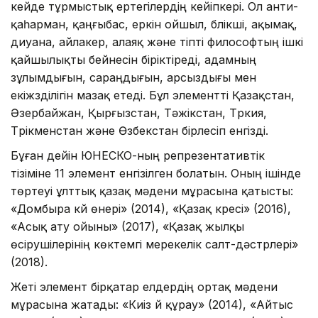
кейде тұрмыстық ертегілердің кейіпкері. Ол анти-
қаһарман, қаңғыбас, еркін ойшыл, бүлікші, ақымақ,
диуана, айлакер, алаяқ және тіпті философтың ішкі
қайшылықты бейнесін біріктіреді, адамның
зұлымдығын, сараңдығын, арсыздығы мен
екіжүзділігін мазақ етеді. Бұл элементті Қазақстан,
Әзербайжан, Қырғызстан, Тәжікстан, Түркия,
Түрікменстан және Өзбекстан бірлесіп енгізді.
Бұған дейін ЮНЕСКО-ның репрезентативтік
тізіміне 11 элемент енгізілген болатын. Оның ішінде
төртеуі ұлттық қазақ мәдени мұрасына қатысты:
«Домбыра күй өнері» (2014), «Қазақ күресі» (2016),
«Асық ату ойыны» (2017), «Қазақ жылқы
өсірушілерінің көктемгі мерекелік салт-дәстүрлері»
(2018).
Жеті элемент бірқатар елдердің ортақ мәдени
мұрасына жатады: «Киіз үй құрау» (2014), «Айтыс