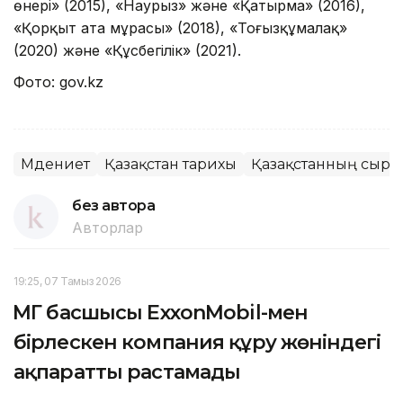
өнері» (2015), «Наурыз» және «Қатырма» (2016),
«Қорқыт ата мұрасы» (2018), «Тоғызқұмалақ»
(2020) және «Құсбегілік» (2021).
Фото: gov.kz
Мәдениет
Қазақстан тарихы
Қазақстанның сырт
без автора
Авторлар
19:25, 07 Тамыз 2026
ҚМГ басшысы ExxonMobil-мен
бірлескен компания құру жөніндегі
ақпаратты растамады