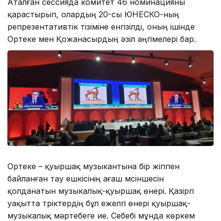
Аталған сессияда комитет 46 номинацияны
қарастырып, олардың 20-сы ЮНЕСКО-ның
репрезентативтік тізіміне енгізілді, оның ішінде
Ортеке мен Қожанасырдың әзіл әңгімелері бар.
Ортеке – қуыршақ музыкантына бір жіппен
байланған тау ешкісінің ағаш мүсіншесін
қолданатын музыкалық-қуыршақ өнері. Қазіргі
уақытта түріктердің бұл ежелгі өнері қуыршақ-
музыкалық мәртебеге ие. Себебі мұнда көркем