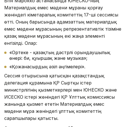
Бүгін Марокко астанасында ЮНЕСКО-ның
Материалдық емес мәдени мұраны қорғау
жөніндегі үкіметаралық комитеттің 17-ші сессиясы
өтті. Оның барысында адамзаттың материалдық
емес мәдени мұрасының репрезентативтік тізіміне
қазақ мәдени мұрасының екі жаңа элементі
енгізілді. Олар:
«Ортеке - қазақтың дәстүрлі орындаушылық
өнері: би, қуыршақ және музыка»;
«Қожанасырдың әзіл әңгімелері».
Сессия отырысына қатысқан қазақстандық
делегация құрамына ҚР Сыртқы істер
министрлігінің қызметкерлері мен ЮНЕСКО және
ИСЕСКО істері жөніндегі ҚР Ұлттық комиссиясы
жанында қызмет ететін Материалдық емес
мәдени мұра жөніндегі ұлттық комитеттің
сарапшылары қатысты.