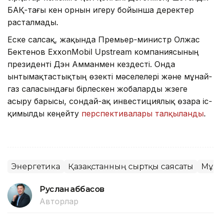
БАҚ-тағы кен орнын игеру бойынша деректер
расталмады.
Еске салсақ, жақында Премьер-министр Олжас
Бектенов ExxonMobil Upstream компаниясының
президенті Дэн Амманмен кездесті. Онда
ынтымақтастықтың өзекті мәселелері және мұнай-
газ саласындағы бірлескен жобаларды жүзеге
асыру барысы, сондай-ақ инвестициялық өзара іс-
қимылды кеңейту
перспективалары талқыланды
.
Энергетика
Қазақстанның сыртқы саясаты
Мұн
Руслан Ғаббасов
Авторлар