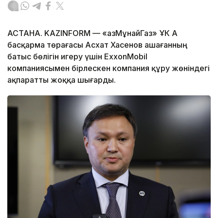
АСТАНА. KAZINFORM — «ҚазМұнайГаз» ҰК АҚ
басқарма төрағасы Асхат Хасенов Қашағанның
батыс бөлігін игеру үшін ExxonMobil
компаниясымен бірлескен компания құру жөніндегі
ақпаратты жоққа шығарды.