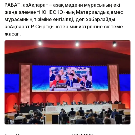
РАБАТ. ҚазАқпарат – Қазақ мәдени мұрасының екі
жаңа элементі ЮНЕСКО-ның Материалдық емес
мұрасының тізіміне енгізілді, деп хабарлайды
ҚазАқпарат ҚР Сыртқы істер министрлігіне сілтеме
жасап.