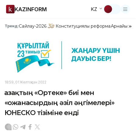
KAZINFORM
KZ
Сайлау-2026
Конституциялық реформа
Арнайы жо
Тренд:
18:59, 01 Желтоқсан 2022
Қазақтың «Ортеке» биі мен
«Қожанасырдың әзіл әңгімелері»
ЮНЕСКО тізіміне енді