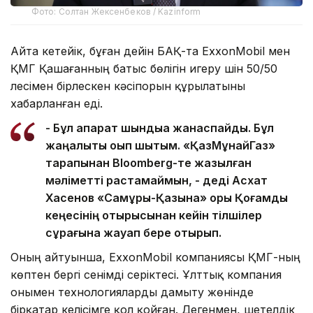
Фото: Солтан Жексенбеков / Kazinform
Айта кетейік, бұған дейін БАҚ-та ExxonMobil мен
ҚМГ Қашағанның батыс бөлігін игеру үшін 50/50
үлесімен бірлескен кәсіпорын құрылатыны
хабарланған еді.
- Бұл ақпарат шындыққа жанаспайды. Бұл
жаңалықты оқып шықтым. «ҚазМұнайГаз»
тарапынан Bloomberg-те жазылған
мәліметті растамаймын, - деді Асхат
Хасенов «Самұрық-Қазына» қоры Қоғамдық
кеңесінің отырысынан кейін тілшілер
сұрағына жауап бере отырып.
Оның айтуынша, ExxonMobil компаниясы ҚМГ-ның
көптен бергі сенімді серіктесі. Ұлттық компания
онымен технологияларды дамыту жөнінде
бірқатар келісімге қол қойған. Дегенмен, шетелдік