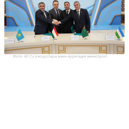
Фото: ҚР Су ресурстары және ирригация министрлігі
Іс-шараға ҚР Су ресурстары және ирригация
министрі Нұржан Нұржігітов, Тәжікстан
Республикасының Энергетика және су ресурстары
министрі Далер Джума, Түрікменстанның
Мемлекеттік су шаруашылығы комитетінің
төрағасы Дурды Генджиев, Өзбекстан
Республикасының Су шаруашылығы министрі
Шавкат Хамраев, сондай-ақ Түркістан облысының