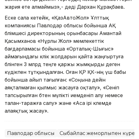
жария ете алмаймыз»,- деді Дархан Құрақбаев.
Еске сала кетейік, «ҚазАвтоЖол» Ұлттық
компаниясы Павлодар облысы бойынша АҚ
бөлімшесі директорының орынбасары Амантай
Қасымханов «Нұрлы Жол» мемлекеттік
бағдарламасы бойынша «Орталық-Шығыс»
аймағындағы көлік жолдарын қайта жаңғыртуға
бөлінген 3 млрд теңге қаржы жымқырды деген
күдікпен тұтқындалған. Оған ҚР ҚК-нің үш бабы
бойынша айып тағылған: «Соңына дейін
аяқталмаған қылмыс жасауға оқталу», «Сеніп
тапсырылған бөтен мүлікті иемденіп алу немесе
талан-таражға салу» және «Аса ірі көлемде
алаяқтық жасау».
Павлодар облысы
Сыбайлас жемқорлықпен күрес