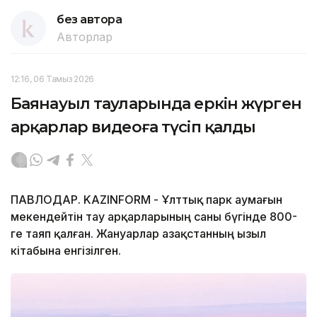
без автора
Авторлар
12:16, 06 Тамыз 2026
Баянауыл тауларында еркін жүрген
арқарлар видеоға түсіп қалды
ПАВЛОДАР. KAZINFORM - Ұлттық парк аумағын
мекендейтін тау арқарларының саны бүгінде 800-
ге таяп қалған. Жануарлар Қазақстанның Қызыл
кітабына енгізілген.