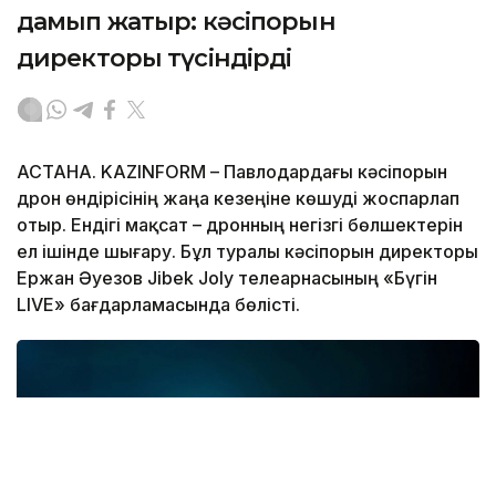
дамып жатыр: кәсіпорын
директоры түсіндірді
АСТАНА. KAZINFORM – Павлодардағы кәсіпорын
дрон өндірісінің жаңа кезеңіне көшуді жоспарлап
отыр. Ендігі мақсат – дронның негізгі бөлшектерін
ел ішінде шығару. Бұл туралы кәсіпорын директоры
Ержан Әуезов Jibek Joly телеарнасының «Бүгін
LIVE» бағдарламасында бөлісті.