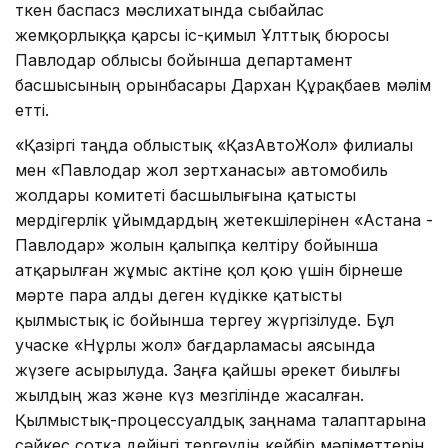
өткен баспасөз мәслихатында сыбайлас
жемқорлыққа қарсы іс-қимыл Ұлттық бюросы
Павлодар облысы бойынша департамент
басшысының орынбасары Дархан Құрақбаев мәлім
етті.
«Қазіргі таңда облыстық «ҚазАвтоЖол» филиалы
мен «Павлодар жол зертханасы» автомобиль
жолдары комитеті басшылығына қатысты
мердігерлік ұйымдардың жетекшілерінен «Астана -
Павлодар» жолын қалыпқа келтіру бойынша
атқарылған жұмыс актіне қол қою үшін бірнеше
мәрте пара алды деген күдікке қатысты
қылмыстық іс бойынша тергеу жүргізілуде. Бұл
учаске «Нұрлы жол» бағдарламасы аясында
жүзеге асырылуда. Заңға қайшы әрекет биылғы
жылдың жаз және күз мезгілінде жасалған.
Қылмыстық-процессуалдық заңнама талаптарына
сәйкес сотқа дейінгі тергеудің кейбір мәліметтерін