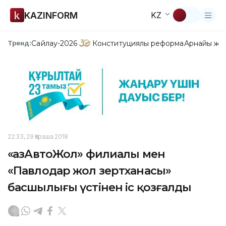
KAZINFORM
KZ
Сайлау-2026
Конституциялық реформа
Арнайы жо
Тренд:
22:33, 29 Қараша 2018
«ҚазАвтоЖол» филиалы мен
«Павлодар жол зертханасы»
басшылығы үстінен іс қозғалды