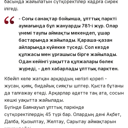
басында жайылатын сүтқоректілер кадрға сирек
ілігеді.
- Соңғы санақтар бойынша, ұлттық парктің
аумағында бұл жануардың 781-і жүр. Олар
үнемі таулы аймақты мекендеп, ұшар
бастарында жайылады. Қараша-қазан
айларында күйекке түседі. Сол кезде
құлжасы мен ұрғашысы бірге жайылады.
Одан кейінгі уақытта құлжалары бөлек
жүреді, - деп хабарлады ұлттық парктен.
Көбейіп келе жатқан арқардың негізгі қорегі -
жусан, қияқ, бидайық сияқты шөптер. Қыста бұтаны
да талғажау етеді. Арқарлар әдетте таң ата, сосын
кешкі уақытта жайылады.
Бүгінде Баянауыл ұлттық паркінде
сүтқоректілердің 45 түрі бар. Олардың дені Ақбет,
Далба, Қызылтау, Желтау, Сарытау аймақтарын