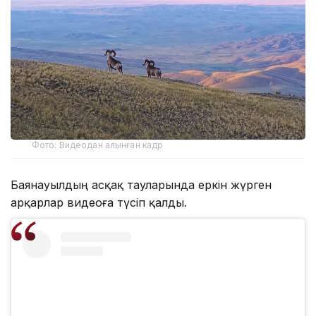
Фото: Видеодан алынған кадр
Баянауылдың асқақ тауларында еркін жүрген
арқарлар видеоға түсіп қалды.