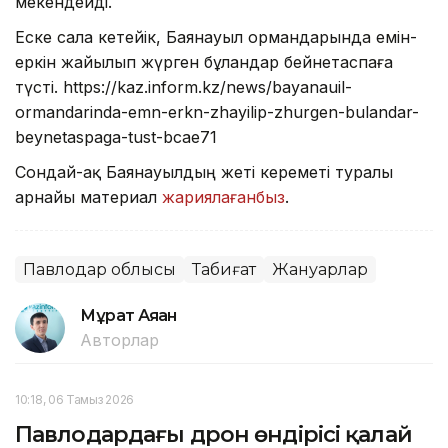
мекендейді.
Еске сала кетейік, Баянауыл ормандарында емін-
еркін жайылып жүрген бұландар бейнетаспаға
түсті. https://kaz.inform.kz/news/bayanauil-
ormandarinda-emn-erkn-zhayilip-zhurgen-bulandar-
beynetaspaga-tust-bcae71
Сондай-ақ Баянауылдың жеті кереметі туралы
арнайы материал
жариялағанбыз
.
Павлодар облысы
Табиғат
Жануарлар
Мұрат Аяған
Авторлар
10:18, 06 Тамыз 2026
Павлодардағы дрон өндірісі қалай