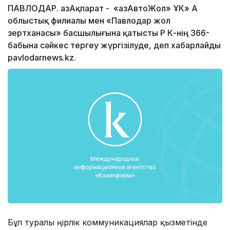
ПАВЛОДАР. ҚазАқпарат - «ҚазАвтоЖол» ҰК» АҚ
облыстық филиалы мен «Павлодар жол
зертханасы» басшылығына қатысты ҚР ҚК-нің 366-
бабына сәйкес тергеу жүргізілуде, деп хабарлайды
pavlodarnews.kz.
Бұл туралы өңірлік коммуникациялар қызметінде