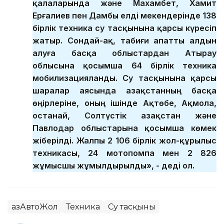
қалаларында және Махамбет, Хамит
Ерғалиев пен Дамбы елді мекендерінде 138
бірлік техника су тасқынына қарсы күресіп
жатыр. Сондай-ақ, табиғи апатты алдын
алуға басқа облыстардан Атырау
облысына қосымша 64 бірлік техника
мобилизацияланды. Су тасқынына қарсы
шаралар аясында Қазақстанның басқа
өңірлеріне, оның ішінде Ақтөбе, Ақмола,
Қостанай, Солтүстік Қазақстан және
Павлодар облыстарына қосымша көмек
жіберілді. Жалпы 2 106 бірлік жол-құрылыс
техникасы, 24 мотопомпа мен 2 826
жұмысшы жұмылдырылды», - деді ол.
ҚазАвтоЖол
Техника
Су тасқыны