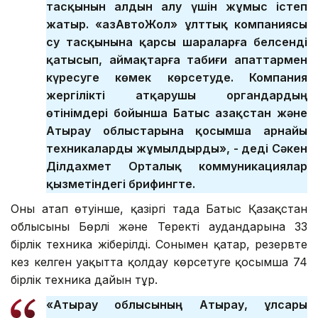
тасқынын алдын алу үшін жұмыс істеп
жатыр. «ҚазАвтоЖол» ұлттық компаниясы
су тасқынына қарсы шараларға белсенді
қатысып, аймақтарға табиғи апаттармен
күресуге көмек көрсетуде. Компания
жергілікті атқарушы органдардың
өтінімдері бойынша Батыс Қазақстан және
Атырау облыстарына қосымша арнайы
техникаларды жұмылдырды», - деді Сәкен
Ділдахмет Орталық коммуникациялар
қызметіндегі брифингте.
Оның атап өтуінше, қазіргі таңда Батыс Қазақстан
облысының Бөрлі және Теректі аудандарына 33
бірлік техника жіберілді. Сонымен қатар, резервте
кез келген уақытта қолдау көрсетуге қосымша 74
бірлік техника дайын тұр.
«Атырау облысының Атырау, Құлсары