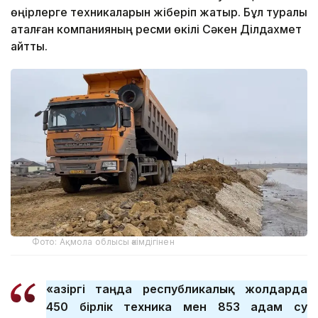
өңірлерге техникаларын жіберіп жатыр. Бұл туралы
аталған компанияның ресми өкілі Сәкен Ділдахмет
айтты.
Фото: Ақмола облысы әкімдігінен
«Қазіргі таңда республикалық жолдарда
450 бірлік техника мен 853 адам су