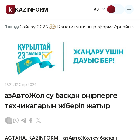
KAZINFORM
KZ
Сайлау-2026
Конституциялық реформа
Арнайы жо
Тренд:
12:21, 12 Сәуір 2024
ҚазАвтоЖол су басқан өңірлерге
техникаларын жіберіп жатыр
АСТАНА. KAZINFORM – ҚазАвтоЖол су басқан