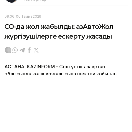
09:06, 06 Тамыз 2026
СҚО-да жол жабылды: ҚазАвтоЖол
жүргізушілерге ескерту жасады
АСТАНА. KAZINFORM - Солтүстік Қазақстан
облысында көлік қозғалысына шектеу қойылды.