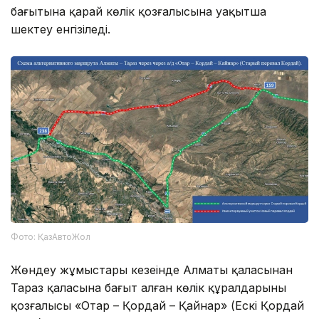
бағытына қарай көлік қозғалысына уақытша
шектеу енгізіледі.
Фото: ҚазАвтоЖол
Жөндеу жұмыстары кезеңінде Алматы қаласынан
Тараз қаласына бағыт алған көлік құралдарының
қозғалысы «Отар – Қордай – Қайнар» (Ескі Қордай