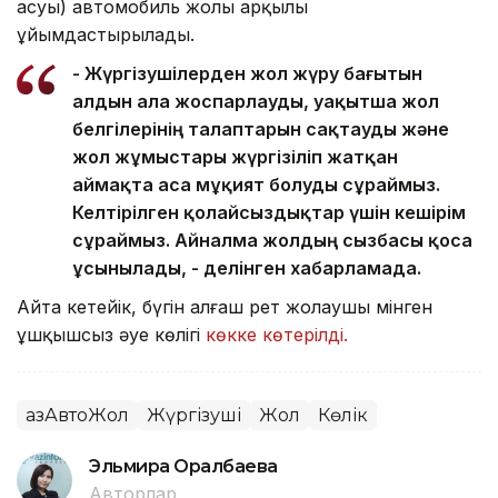
асуы) автомобиль жолы арқылы
ұйымдастырылады.
- Жүргізушілерден жол жүру бағытын
алдын ала жоспарлауды, уақытша жол
белгілерінің талаптарын сақтауды және
жол жұмыстары жүргізіліп жатқан
аймақта аса мұқият болуды сұраймыз.
Келтірілген қолайсыздықтар үшін кешірім
сұраймыз. Айналма жолдың сызбасы қоса
ұсынылады, - делінген хабарламада.
Айта кетейік, бүгін алғаш рет жолаушы мінген
ұшқышсыз әуе көлігі
көкке көтерілді.
ҚазАвтоЖол
Жүргізуші
Жол
Көлік
Эльмира Оралбаева
Авторлар