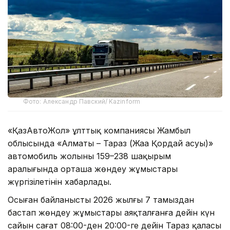
Фото: Александр Павский/ Kazinform
«ҚазАвтоЖол» ұлттық компаниясы Жамбыл
облысында «Алматы – Тараз (Жаңа Қордай асуы)»
автомобиль жолының 159–238 шақырым
аралығында орташа жөндеу жұмыстары
жүргізілетінін хабарлады.
Осыған байланысты 2026 жылғы 7 тамыздан
бастап жөндеу жұмыстары аяқталғанға дейін күн
сайын сағат 08:00-ден 20:00-ге дейін Тараз қаласы