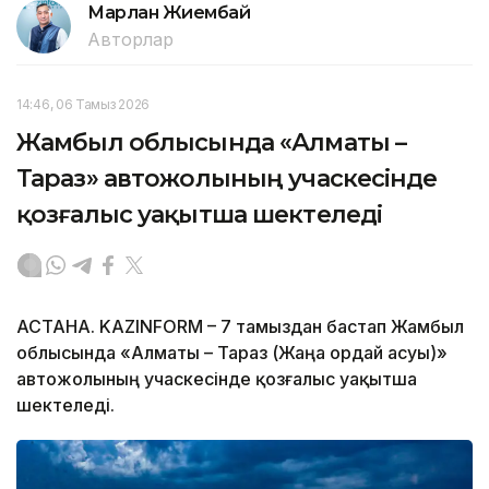
Марлан Жиембай
Авторлар
14:46, 06 Тамыз 2026
Жамбыл облысында «Алматы –
Тараз» автожолының учаскесінде
қозғалыс уақытша шектеледі
АСТАНА. KAZINFORM – 7 тамыздан бастап Жамбыл
облысында «Алматы – Тараз (Жаңа Қордай асуы)»
автожолының учаскесінде қозғалыс уақытша
шектеледі.