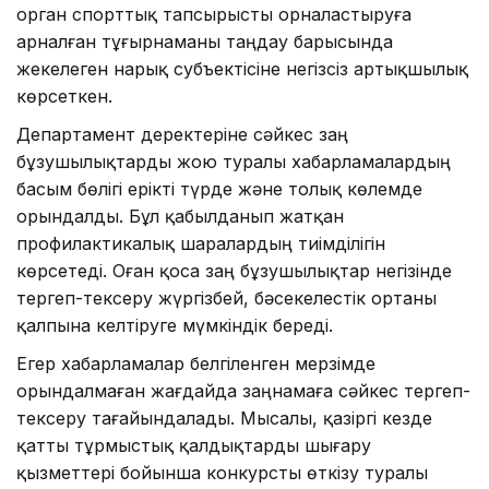
орган спорттық тапсырысты орналастыруға
арналған тұғырнаманы таңдау барысында
жекелеген нарық субъектісіне негізсіз артықшылық
көрсеткен.
Департамент деректеріне сәйкес заң
бұзушылықтарды жою туралы хабарламалардың
басым бөлігі ерікті түрде және толық көлемде
орындалды. Бұл қабылданып жатқан
профилактикалық шаралардың тиімділігін
көрсетеді. Оған қоса заң бұзушылықтар негізінде
тергеп-тексеру жүргізбей, бәсекелестік ортаны
қалпына келтіруге мүмкіндік береді.
Егер хабарламалар белгіленген мерзімде
орындалмаған жағдайда заңнамаға сәйкес тергеп-
тексеру тағайындалады. Мысалы, қазіргі кезде
қатты тұрмыстық қалдықтарды шығару
қызметтері бойынша конкурсты өткізу туралы