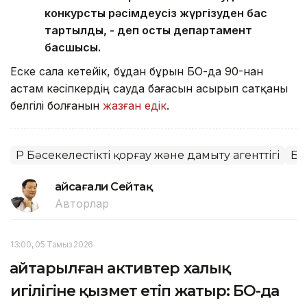
конкурстық рәсімдеусіз жүргізуден бас
тартылды, - деп қосты департамент
басшысы.
Еске сала кетейік, бұдан бұрын БҚО-да 90-нан
астам кәсіпкердің сауда бағасын асырып сатқаны
белгілі болғанын
жазған едік
.
ҚР Бәсекелестікті қорғау және дамыту агенттігі
Ба
Ғайсағали Сейтақ
Авторлар
13:00, 05 Тамыз 2026
Қайтарылған активтер халық
игілігіне қызмет етіп жатыр: БҚО-да