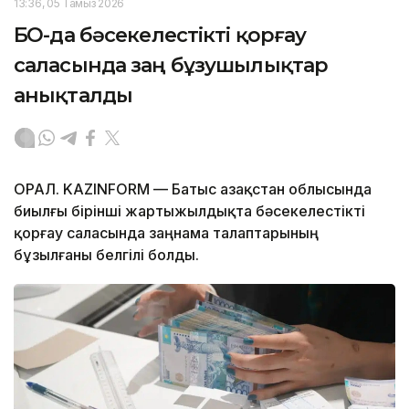
13:36, 05 Тамыз 2026
БҚО-да бәсекелестікті қорғау
саласында заң бұзушылықтар
анықталды
ОРАЛ. KAZINFORM — Батыс Қазақстан облысында
биылғы бірінші жартыжылдықта бәсекелестікті
қорғау саласында заңнама талаптарының
бұзылғаны белгілі болды.