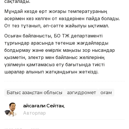
сақталады.
Мұндай кезде өрт жоғары температураның
әсерімен кез келген от көздерінен пайда болады.
От тез тұтанып, әп-сәтте жайылуы ықтимал.
Осыған байланысты, БҚО ТЖ департаменті
тұрғындар арасында төтенше жағдайларды
болдырмау және өмірлік маңызы зор нысандар
қызметін, электр мен байланыс желілерінің
үзілмеуін қамтамасыз ету бағытында тиісті
шаралар алынып жатқандығын жеткізді.
Батыс Қазақстан облысы
Қазгидромет
Қоғам
Ғайсағали Сейтақ
Авторлар