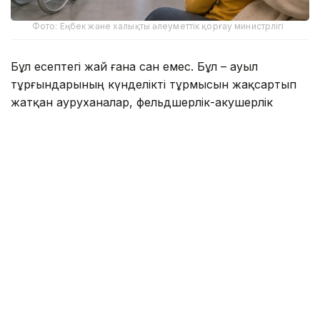
Фото: Еңбек және халықты әлеуметтік қорғау министрлігі
Бұл есептегі жай ғана сан емес. Бұл – ауыл
тұрғындарының күнделікті тұрмысын жақсартып
жатқан ауруханалар, фельдшерлік-акушерлік
пункттер (ФАП) және ауыз су құбырлары.
Бүгінгі таңда осы қаражат есебінен жалпы құны 4,9
млрд теңге болатын 23 нысан пайдалануға берілді,
тағы 4 жоба жүзеге асырылу кезеңінде.
Пайдалануға берілген нысандардың бірі – Сырым
ауданының Шағырлой ауылындағы жаңа
фельдшерлік-акушерлік пункт. Ауыл тұрғындары
жарты ғасырға жуық уақыт бойы 1979 жылы
салынған, қазіргі заман талаптарына мүлде сәйкес
келмейтін ғимаратта медициналық көмек алып
келген.