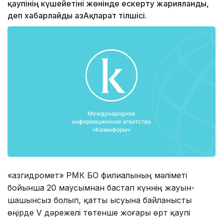
қаупінің күшейетіні жөнінде ескерту жарияланды,
деп хабарлайды ҚазАқпарат тілшісі.
«Қазгидромет» РМК БҚО филиалының мәліметі
бойынша 20 маусымнан бастап күннің жауын-
шашынсыз болып, қатты ысуына байланысты
өңірде V дәрежелі төтенше жоғары өрт қаупі