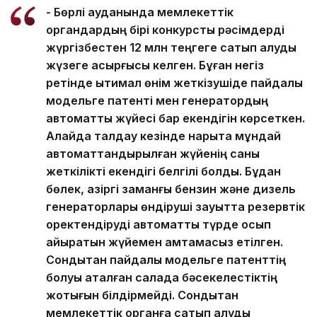
- Бөрлі ауданында мемлекеттік
органдардың бірі конкурстық рәсімдерді
жүргізбестен 12 млн теңгеге сатып алуды
жүзеге асырғысы келген. Бұған негіз
ретінде ықтимал өнім жеткізушіде пайдалы
модельге патенті мен генератордың
автоматты жүйесі бар екендігін көрсеткен.
Алайда талдау кезінде нарықта мұндай
автоматтандырылған жүйенің саны
жеткілікті екендігі белгілі болды. Бұдан
бөлек, қазіргі заманғы бензин және дизель
генераторлары өндіруші зауытта резервтік
қоректендіруді автоматты түрде қосып
айыратын жүйемен қамтамасыз етілген.
Сондықтан пайдалы модельге патенттің
болуы аталған салада бәсекелестіктің
жоқтығын білдірмейді. Сондықтан
мемлекеттік органға сатып алуды