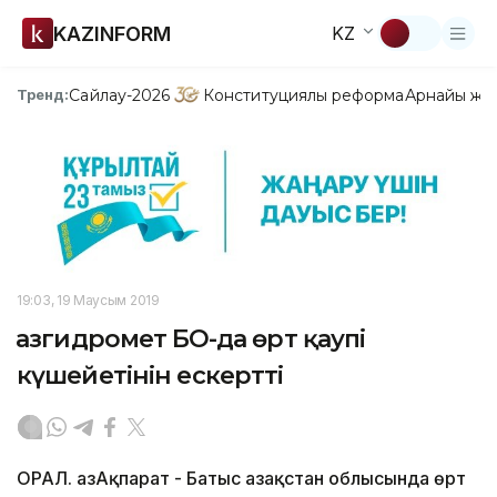
KAZINFORM
KZ
Сайлау-2026
Конституциялық реформа
Арнайы жо
Тренд:
19:03, 19 Маусым 2019
Қазгидромет БҚО-да өрт қаупі
күшейетінін ескертті
ОРАЛ. ҚазАқпарат - Батыс Қазақстан облысында өрт