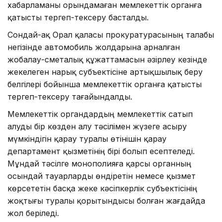
хабарламаны орындамаған мемлекеттік органға
қатысты тергеп-тексеру басталды.
Сондай-ақ Орал қаласы прокуратурасының талабы
негізінде автомобиль жолдарына арналған
жобалау-сметалық құжаттамасын әзірлеу кезінде
жекелеген нарық субъектісіне артықшылық беру
белгілері бойынша мемлекеттік органға қатысты
тергеп-тексеру тағайындалды.
Мемлекеттік органдардың мемлекеттік сатып
алуды бір көзден алу тәсілімен жүзеге асыру
мүмкіндігін қарау туралы өтінішін қарау
департамент қызметінің бірі болып есептеледі.
Мұндай тәсілге монополияға қарсы органның
осындай тауарларды өндіретін немесе қызмет
көрсететін басқа жеке кәсіпкерлік субъектісінің
жоқтығы туралы қорытындысы болған жағдайда
жол беріледі.