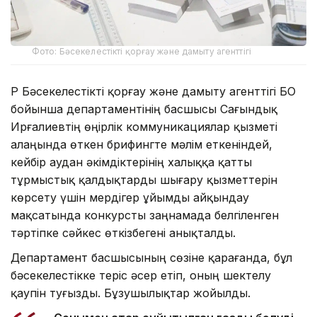
Фото: Бәсекелестікті қорғау және дамыту агенттігі
ҚР Бәсекелестікті қорғау және дамыту агенттігі БҚО
бойынша департаментінің басшысы Сағындық
Ирғалиевтің өңірлік коммуникациялар қызметі
алаңында өткен брифингте мәлім еткеніндей,
кейбір аудан әкімдіктерінің халыққа қатты
тұрмыстық қалдықтарды шығару қызметтерін
көрсету үшін мердігер ұйымды айқындау
мақсатында конкурсты заңнамада белгіленген
тәртіпке сәйкес өткізбегені анықталды.
Департамент басшысының сөзіне қарағанда, бұл
бәсекелестікке теріс әсер етіп, оның шектелу
қаупін туғызды. Бұзушылықтар жойылды.