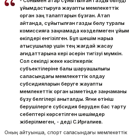
- Сонымен қатар сұйытылған газды бөлуді
ұйымдастыруға жауапты мемлекеттік
орган заң талаптарын бұзған. Атап
айтқанда, сұйытылған газды бөлу туралы
комиссияға заңнамада көзделмеген ұйым
өкілдері енгізілген. Бұл шешім нарыққа
қатысушылар үшін тең жағдай жасау
қағидаттарына кері әсерін тигізуі мүмкін.
Сол секілді жеке кәсіпкерлік
субъектілеріне балық шаруашылығы
саласындағы мемлекеттік қолдау
субсидияларын беруге жауапты
мемлекеттік орган қызметінде заңнаманы
бұзу белгілері анықталды. Яғни өтініш
берушілерге субсидия беруден бас тарту
себептері көрсетілген шешімдер
жіберілмеген, - деді С.Ирғалиев.
Оның айтуынша, спорт саласындағы мемлекеттік