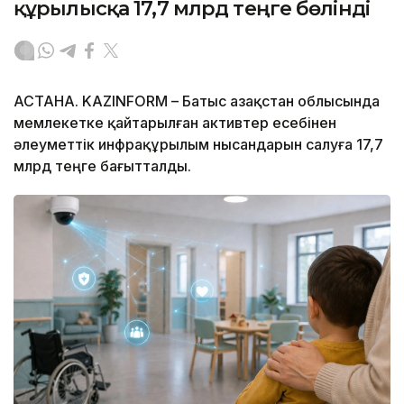
құрылысқа 17,7 млрд теңге бөлінді
АСТАНА. KAZINFORM – Батыс Қазақстан облысында
мемлекетке қайтарылған активтер есебінен
әлеуметтік инфрақұрылым нысандарын салуға 17,7
млрд теңге бағытталды.