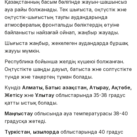
Қазақстанның басым бөлігінде жауын-шашынсыз
ауа райы болжанады. Тек шығыста, оңтүстік және
оңтүстік-шығыстың таулы аудандарында
атмосфералық фронтальды бөліктердің өтуіне
байланысты найзағай ойнап, жаңбыр жауады.
Шығыста жаңбыр, жекелеген аудандарда бұршақ
жаууы мүмкін.
Республика бойынша желдің күшеюі болжанған.
Оңтүстікте шаңды дауыл, батыста және солтүстікте
түнде және таңертең тұман болады.
Күндіз
Алматы, Батыс Қазақстан, Атырау, Ақтөбе,
Жетісу
және
Ұлытау
облыстарында 35-38 градус
қатты ыстық болады.
Маңғыстау
облысында ауа температурасы 38-40
градусқа жетеді.
Түркістан
,
Қызылорда
облыстарында 40 градус