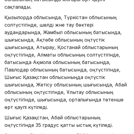
сақталады.
Қызылорда облысында, Түркістан облысының
солтүстігінде, шөлді және тау бөктері
аудандарында, Жамбыл облысының батысында,
шығысында, Ақтөбе облысының оңтүстік
шығысында, Атырау, Қостанай облыстарының
оңтүстігінде, Алматы облысының солтүстігінде,
батысында Ақмола облысының батысында,
Павлодар облысының батысында, оңтүстігінде,
Шығыс Қазақстан облысыныңда оңтүстік
шығысында, Жетісу облысының шығысында, Абай
облысының оңтүстігінде, Ұлытау облысының
оңтүстігінде, шығысында, орталығында төтенше
өрт қаупі күтіледі.
Шығыс Қазақстан, Абай облыстарының
оңтүстігінде 35 градус қатты ыстық күтіледі.