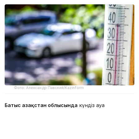
Фото: Александр Павский/Kazinform
Батыс Қазақстан облысында
күндіз ауа
температурасы +35...+38°C-қа дейін көтеріледі.
Өңірде жоғары өрт қаупі сақталады, ал
батысында, оңтүстігінде, шығысында және
орталығында төтенше өрт қаупі жарияланған.