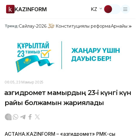
KAZINFORM
KZ
Сайлау-2026
Конституциялық реформа
Арнайы жо
Тренд:
06:05, 23 Мамыр 2025
Қазгидромет мамырдың 23-і күнгі күн
райы болжамын жариялады
АСТАНА.KAZINFORM – «Қазгидромет» РМК-сы