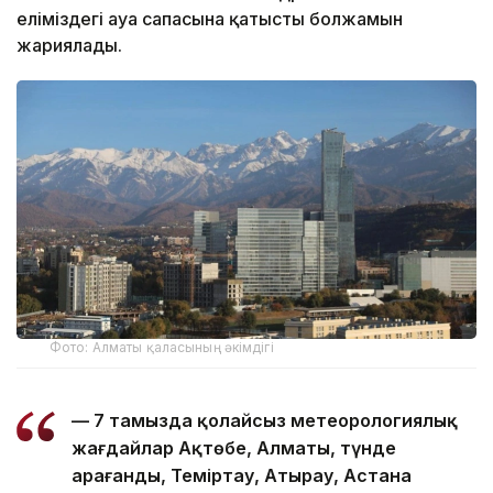
еліміздегі ауа сапасына қатысты болжамын
жариялады.
Фото: Алматы қаласының әкімдігі
— 7 тамызда қолайсыз метеорологиялық
жағдайлар Ақтөбе, Алматы, түнде
Қарағанды, Теміртау, Атырау, Астана