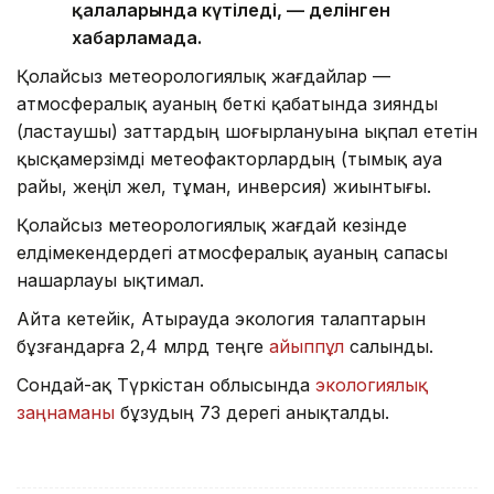
қалаларында күтіледі, — делінген
хабарламада.
Қолайсыз метеорологиялық жағдайлар —
атмосфералық ауаның беткі қабатында зиянды
(ластаушы) заттардың шоғырлануына ықпал ететін
қысқамерзімді метеофакторлардың (тымық ауа
райы, жеңіл жел, тұман, инверсия) жиынтығы.
Қолайсыз метеорологиялық жағдай кезінде
елдімекендердегі атмосфералық ауаның сапасы
нашарлауы ықтимал.
Айта кетейік, Атырауда экология талаптарын
бұзғандарға 2,4 млрд теңге
айыппұл
салынды.
Сондай-ақ Түркістан облысында
экологиялық
заңнаманы
бұзудың 73 дерегі анықталды.