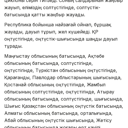
циклоны әсерін тигізеді. Соның салдарынан жаңбыр
жауып, еліміздің солтүстігінде, солтүстік-
батысында қатты жаңбыр жауады.
Республика бойынша найзағай ойнап, бұршақ
жауады, дауыл тұрып, жел күшейеді. ҚР
оңтүстігінде, оңтүстік-шығысында шаңды дауыл
тұрады.
Маңғыстау облысының батысында, Ақтөбе
облысының батысында, солтүстігінде,
оңтүстігінде, Түркістан облысының оңтүстігінде,
Қарағанды, Павлодар облыстарының шығысында,
Қостанай облысының оңтүстігінде, Жамбыл
облысының солтүстігінде, оңтүстігінде, Атырау
облысының батысында, солтүстігінде, шығысында,
Шығыс Қазақстан облысының оңтүстік батысында,
Алматы облысының батысында, орталығында,
Абай облысының оңтүстік шығысында, Жетісу
облысының батысында жоғары өрт қауіпі