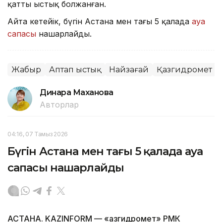
қатты ыстық болжанған.
Айта кетейік, бүгін Астана мен тағы 5 қалада
ауа
сапасы
нашарлайды.
Жаңбыр
Аптап ыстық
Найзағай
Қазгидромет
Динара Маханова
Авторлар
04:16, 07 Тамыз 2026
Бүгін Астана мен тағы 5 қалада ауа
сапасы нашарлайды
АСТАНА. KAZINFORM — «Қазгидромет» РМК