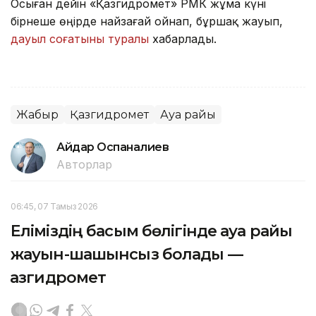
Осыған дейін «Қазгидромет» РМК жұма күні
бірнеше өңірде найзағай ойнап, бұршақ жауып,
дауыл соғатыны туралы
хабарлады.
Жаңбыр
Қазгидромет
Ауа райы
Айдар Оспаналиев
Авторлар
06:45, 07 Тамыз 2026
Еліміздің басым бөлігінде ауа райы
жауын-шашынсыз болады —
Қазгидромет