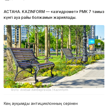
АСТАНА. KAZINFORM — «Қазгидромет» РМК 7 тамыз
күнгі ауа райы болжамын жариялады.
Фото: Агибай Аяпбергенов / Kazinform
Кең ауқымды антициклонның әсерінен