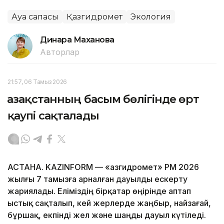
Ауа сапасы
Қазгидромет
Экология
Динара Маханова
Авторлар
21:57, 06 Тамыз 2026
Қазақстанның басым бөлігінде өрт
қаупі сақталады
АСТАНА. KAZINFORM — «Қазгидромет» РМҚ 2026
жылғы 7 тамызға арналған дауылды ескерту
жариялады. Еліміздің бірқатар өңірінде аптап
ыстық сақталып, кей жерлерде жаңбыр, найзағай,
бұршақ, екпінді жел және шаңды дауыл күтіледі.