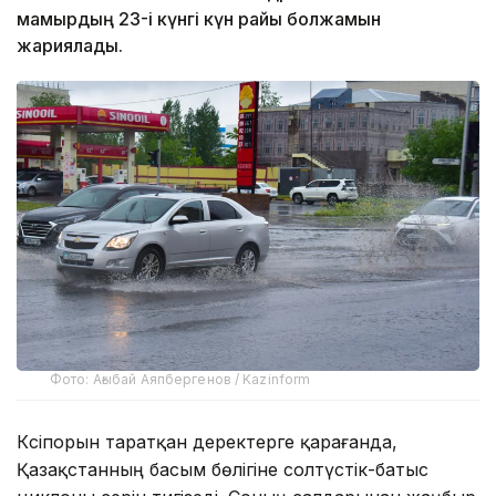
мамырдың 23-і күнгі күн райы болжамын
жариялады.
Фото: Ағыбай Аяпбергенов / Kazinform
Кәсіпорын таратқан деректерге қарағанда,
Қазақстанның басым бөлігіне солтүстік-батыс