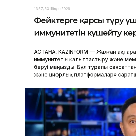
13:57, 30 Шілде 2026
Фейктерге қарсы тұру ү
иммунитетін күшейту ке
АСТАНА. KAZINFORM — Жалған ақпара
иммунитетін қалыптастыру және мем
беруі маңызды. Бұл туралы саясатта
және цифрлық платформалар» сарап