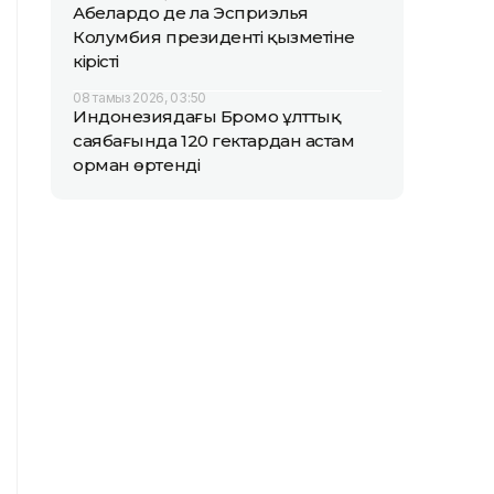
Абелардо де ла Эсприэлья
Колумбия президенті қызметіне
кірісті
08 тамыз 2026, 03:50
Индонезиядағы Бромо ұлттық
саябағында 120 гектардан астам
орман өртенді