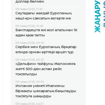
доллар бөлмек
08 тамыз 2026, 11:30
Сеутадағы жағдай Еуропаның
көші-қон саясатын өзгерте ме
08 тамыз 2026, 10:40
Бангладеште екі жол апатынан 16
адам қаза тапты
08 тамыз 2026, 09:43
Сербия мен Еуропаның бірқатар
елінде орман өрттері өршіп тұр
08 тамыз 2026, 06:35
«Дельфин» тайфуны Жапонияға
жетті: 500-ден астам рейс
тоқтатылды
08 тамыз 2026, 06:04
Испания үкіметі Италияны
біржақты шекаралық бақылауды
тоқтатуға шақырды
08 тамыз 2026, 04:57