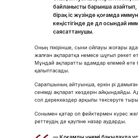
байланысты барынша азайтып,
бірақ іс жүзінде қоғамда имму
кеңістігінде де дәл осындай и
саясаттанушы.
Оның пікірінше, сыни ойлауы жоғары ад
жалған ақпаратқа немесе шұғыл әрекет е
Мұндай ақпаратты адамдар елемей өте 
қалыптасады.
Сарапшының айтуынша, еркін әрі дамыған
сенімді ақпарат көздерін айқындайды. А
сол дереккөздер арқылы тексеруге тыр
Сонымен қатар ол фейктермен күрес жел
реттеудің де қаупіне назар аударды.
— Қоғамды үнемі бақылауда ұста