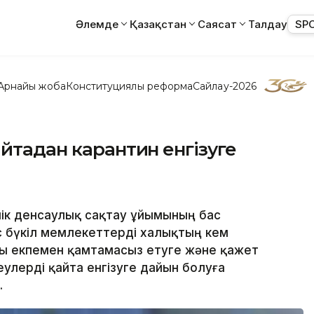
Әлемде
Қазақстан
Саясат
Талдау
SP
Арнайы жоба
Конституциялық реформа
Сайлау-2026
айтадан карантин енгізуге
лік денсаулық сақтау ұйымының бас
 бүкіл мемлекеттерді халықтың кем
ы екпемен қамтамасыз етуге және қажет
улерді қайта енгізуге дайын болуға
.