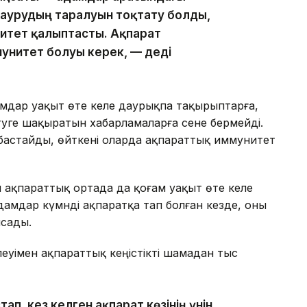
 аурудың таралуын тоқтату болды,
нитет қалыптасты. Ақпарат
ммунитет болуы керек, — деді
амдар уақыт өте келе даурықпа тақырыптарға,
туге шақыратын хабарламаларға сене бермейді.
бастайды, өйткені оларда ақпараттық иммунитет
 ақпараттық ортада да қоғам уақыт өте келе
дамдар күмәнді ақпаратқа тап болған кезде, оны
ысады.
еуімен ақпараттық кеңістікті шамадан тыс
п, кез келген ақпарат көзінің үнін