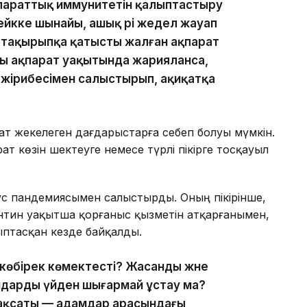
параттық иммунитетін қалыптастыру
ейкке шынайы, ашық әрі жедел жауап
і тақырыпқа қатысты жалған ақпарат
ы ақпарат уақытында жарияланса,
 тәжірибесімен салыстырып, ақиқатқа
ат жекелеген дағдарыстарға себеп болуы мүмкін.
т көзін шектеуге немесе түрлі пікірге тосқауыл
с пандемиясымен салыстырды. Оның пікірінше,
рантин уақытша қорғаныс қызметін атқарғанымен,
лыптасқан кезде байқалды.
көбірек көмектесті? Жасанды және
амдарды үйден шығармай ұстау ма?
мақсаты — адамдар арасындағы