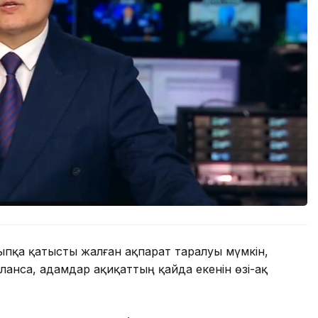
ыпқа қатысты жалған ақпарат таралуы мүмкін,
ланса, адамдар ақиқаттың қайда екенін өзі-ақ