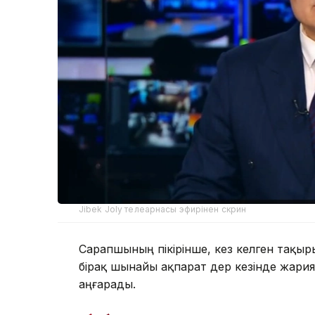
Jibek Joly телеарнасы эфирінен скрин
Сарапшының пікірінше, кез келген тақыр
бірақ шынайы ақпарат дер кезінде жария
аңғарады.