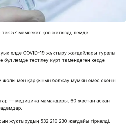
 тек 57 мемлекет қол жеткізді, әлемде
жуық елде COVID-19 жұқтыру жағдайлары туралы
 бұл әлемде тестілеу күрт төмендеген кезде
у жолы мен қарқынын болжау мүмкін емес екенін
птар — медицина мамандары, 60 жастан асқан
 адамдар.
ын жұқтырудың 532 210 230 жағдайы тіркелді.