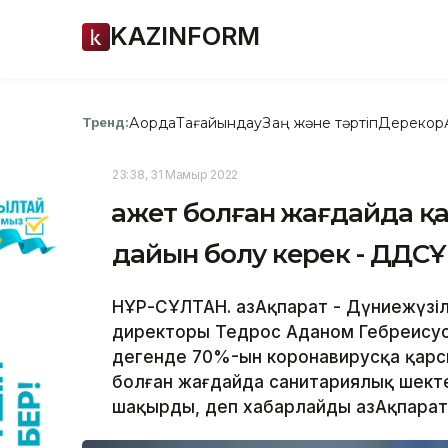
KAZINFORM
Ақорда
Тағайындау
Заң және тәртіп
Дерекқор
Тренд:
23:38, 31 Мамыр 2022
Қажет болған жағдайда қ
дайын болу керек - ДДСҰ
НҰР-СҰЛТАН. ҚазАқпарат - Дүниежүзі
директоры Тедрос Аданом Гебреисус
дегенде 70%-ын коронавирусқа қарс
болған жағдайда санитариялық шекте
шақырды, деп хабарлайды ҚазАқпарат