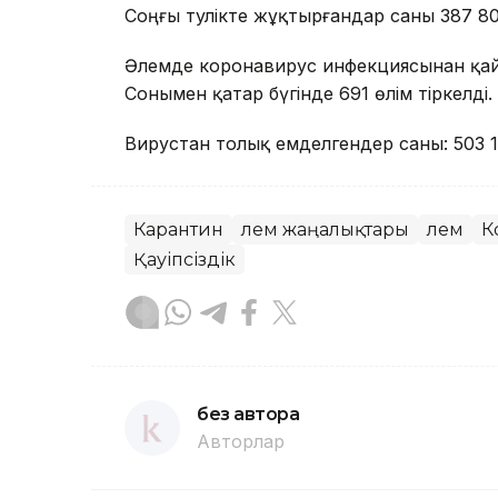
Соңғы тәулікте жұқтырғандар саны 387 80
Әлемде коронавирус инфекциясынан қайт
Сонымен қатар бүгінде 691 өлім тіркелді.
Вирустан толық емделгендер саны: 503 1
Карантин
Әлем жаңалықтары
Әлем
К
Қауіпсіздік
без автора
Авторлар