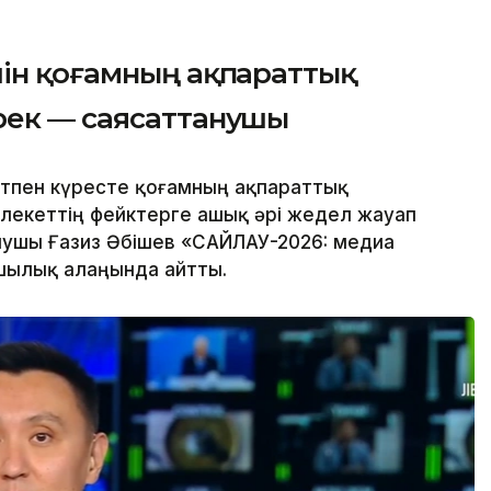
шін қоғамның ақпараттық
рек — саясаттанушы
тпен күресте қоғамның ақпараттық
лекеттің фейктерге ашық әрі жедел жауап
нушы Ғазиз Әбішев «САЙЛАУ-2026: медиа
шылық алаңында айтты.