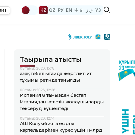
KZ
QZ
РУ
EN
中文
ق ز
ЎЗ
ORT
Тақырыпқа қатысты
08 тамыз 2026, 15:18
Қазақ төбеті Қытайда жергілікті ит
тұқымы ретінде танылды
08 тамыз 2026, 12:36
Испания 8 тамыздан бастап
Италиядан келетін жолаушыларды
тексеруді күшейтеді
08 тамыз 2026, 12:14
АҚШ Колумбияға есірткі
картельдерімен күрес үшін 1 млрд