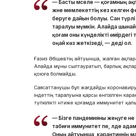
— Басты мәселе — қоғамның ақ
және мемлекеттің кез келген ф
беруге дайын болуы. Сан түрл
таралуы мүмкін. Алайда шынай
қоғам оны күнделікті өмірдегі
оңай көз жеткізеді, — деді ол.
Ғазиз Әбішевтің айтуынша, жалған ақпар
Алайда мұны сылтауратып, барлық ақпара
қоюға болмайды.
Саясаттанушы бұл жағдайды коронавиру
індеттің таралуына қарсы енгізілген ка
түпкілікті нәтиже қоғамда иммунитет қа
— Бізге пандемияны жеңуге не 
табиғи иммунитет пе, әлде ад
Оның айтуынша, карантиннің 