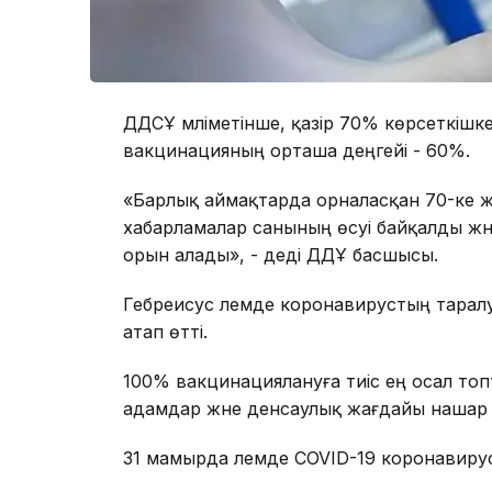
ДДСҰ мәліметінше, қазір 70% көрсеткішке
вакцинацияның орташа деңгейі - 60%.
«Барлық аймақтарда орналасқан 70-ке 
хабарламалар санының өсуі байқалды және
орын алады», - деді ДДҰ басшысы.
Гебреисус әлемде коронавирустың тарал
атап өтті.
100% вакцинациялануға тиіс ең осал то
адамдар және денсаулық жағдайы нашар
31 мамырда әлемде COVID-19 коронавирус