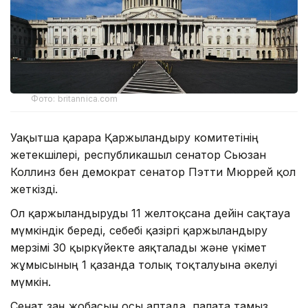
Фото: britannica.com
Уақытша қарарға Қаржыландыру комитетінің
жетекшілері, республикашыл сенатор Сьюзан
Коллинз бен демократ сенатор Пэтти Мюррей қол
жеткізді.
Ол қаржыландыруды 11 желтоқсанға дейін сақтауға
мүмкіндік береді, себебі қазіргі қаржыландыру
мерзімі 30 қыркүйекте аяқталады және үкімет
жұмысының 1 қазанда толық тоқталуына әкелуі
мүмкін.
Сенат заң жобасын осы аптада, палата тамыз