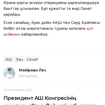
Иранға қарсы әскери операцияны қаржыландыруға
бағыттау ұсынылған. Бұл құжатты та енді Сенат
қарайды.
Еске салайық, бұған дейін АҚШ пен Сауд Арабиясы
бейбіт атом энергетикасы туралы келісімге
қол
қойғанын
хабарлағанбыз.
АҚШ
Заң
Сенат
Мейірман Лес
Авторлар
19:29, 08 Шілде 2026
Президент АҚШ Конгресінің