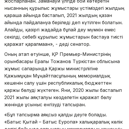
жоспарланған. Заманауи үлгіде бой көтеретін
нысанның құрылыс жұмыстары үстіміздегі жылдың
қараша айында басталып, 2021 жылдың қазан
айында пайдалануға беріледі деп күтілген болатын.
Алайды, қазіргі жағдайда бұлай деу мүмкін емес
секілді, себебі құрылыс жұмыстарын бастауға тиісті
қаражат қаралмаған», - деді сенатор.
Оның атап өтуінше, ҚР Премьер-Министрінің
орынбасары Ералы Тоғжанов Түркістан облысына
жұмыс сапарында Қаржы министрлігіне
Қажымұқан Мұңайтпасұлының мемориалдық
кешенін салу үшін республикалық бюджеттен
қаржы бөлуді жүктеген. Яғни, 2020 жылы басталып
2021 жылы аяқталуы көзделетін қаражат бөлу
жөнінде ұсыныс енгізуді тапсырған.
«Бұл тапсырма аяқсыз қалды деуге болады.
«Батыс Қытай – Батыс Еуропа» халықаралық көлік
дәлізі бойында салынатын мемориалдық кешеннің