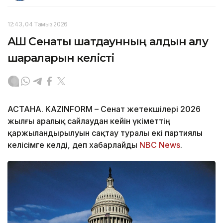
12:43, 04 Тамыз 2026
АҚШ Сенаты шатдаунның алдын алу
шараларын келісті
АСТАНА. KAZINFORM – Сенат жетекшілері 2026
жылғы аралық сайлаудан кейін үкіметтің
қаржыландырылуын сақтау туралы екі партиялы
келісімге келді, деп хабарлайды
NBC News
.