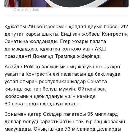
Фото: Anadolu
Құжатты 216 конгрессмен қолдап дауыс берсе, 212
депутат қарсы шықты. Енді заң жобасы Конгрестің
Сенатына жолданады. Егер жоғарғы палата
да мақұлдаса, құжатқа қол қою үшін АҚШ
президенті Дональд Трампқа жіберіледі.
Алайда Politico басылымының жазуынша, қазіргі
уақытта Конгрестің екі палатасын да бақылауда
ұстап отырған республикашылдар Сенатта
қиындыққа тап болуы мүмкін. Өйткені заң
жобасының қабылдануы үшін кемінде
60 сенатордың қолдауы қажет.
Сонымен қатар Өкілдер палатасы 95 миллиард
доллар бөлуді қарастыратын тағы бір заң жобасын
мақұлдады. Оның ішінде 73 миллиард долларды