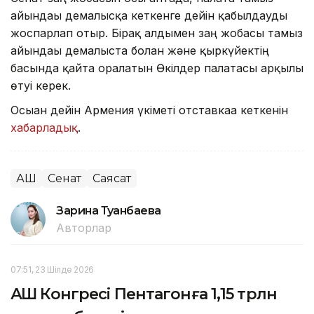
айындағы демалысқа кеткенге дейін қабылдауды
жоспарлап отыр. Бірақ алдымен заң жобасы тамыз
айындағы демалыста болған және қыркүйектің
басында қайта оралатын Өкілдер палатасы арқылы
өтуі керек.
Осыған дейін Армения үкіметі отставкаға кеткенін
хабарладық
.
АҚШ
Сенат
Саясат
Зарина Туғанбаева
Авторлар
07:51, 23 Шілде 2026
АҚШ Конгресі Пентагонға 1,15 трлн