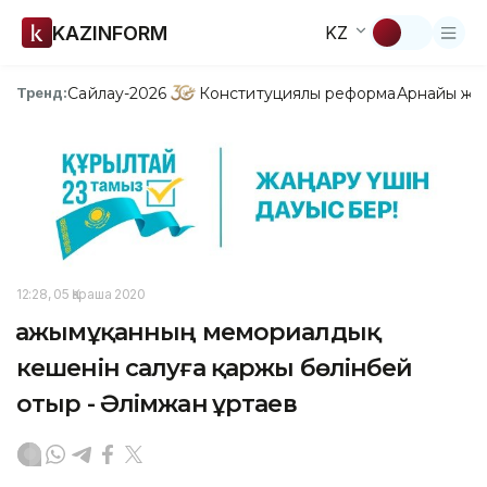
KAZINFORM
KZ
Сайлау-2026
Конституциялық реформа
Арнайы жо
Тренд:
12:28, 05 Қараша 2020
Қажымұқанның мемориалдық
кешенін салуға қаржы бөлінбей
отыр - Әлімжан Құртаев