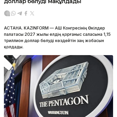
доллар бөлуді мақұлдады
АСТАНА. KAZINFORM — АҚШ Конгресінің Өкілдер
палатасы 2027 жылы елдің қорғаныс саласына 1,15
триллион доллар бөлуді көздейтін заң жобасын
қолдады.