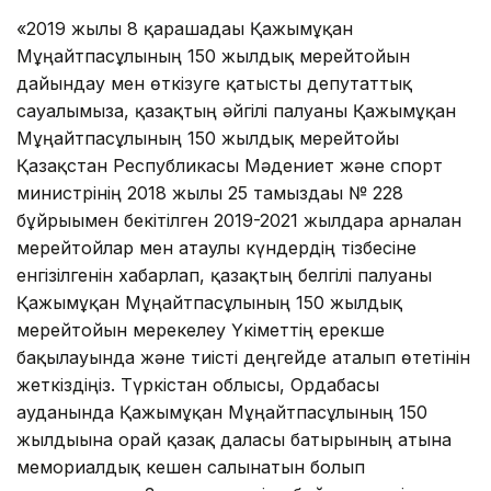
«2019 жылғы 8 қарашадағы Қажымұқан
Мұңайтпасұлының 150 жылдық мерейтойын
дайындау мен өткізуге қатысты депутаттық
сауалымызға, қазақтың әйгілі палуаны Қажымұқан
Мұңайтпасұлының 150 жылдық мерейтойы
Қазақстан Республикасы Мәдениет және спорт
министрінің 2018 жылғы 25 тамыздағы № 228
бұйрығымен бекітілген 2019-2021 жылдарға арналған
мерейтойлар мен атаулы күндердің тiзбесiне
енгізілгенін хабарлап, қазақтың белгілі палуаны
Қажымұқан Мұңайтпасұлының 150 жылдық
мерейтойын мерекелеу Үкіметтің ерекше
бақылауында және тиісті деңгейде аталып өтетінін
жеткіздіңіз. Түркістан облысы, Ордабасы
ауданында Қажымұқан Мұңайтпасұлының 150
жылдығына орай қазақ даласы батырының атына
мемориалдық кешен салынатын болып