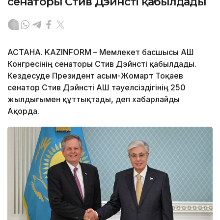
сенаторы Стив Дэйнсті қабылдады
АСТАНА. KAZINFORM – Мемлекет басшысы АҚШ
Конгресінің сенаторы Стив Дэйнсті қабылдады.
Кездесуде Президент Қасым-Жомарт Тоқаев
сенатор Стив Дэйнсті АҚШ тәуелсіздігінің 250
жылдығымен құттықтады, деп хабарлайды
Ақорда.