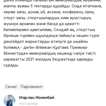
жалпы аумағы 5 гектарды құрайды. Онда кітапхана,
көрме залы, қонақ үй, асхана, конференц залы,
спорт залы, спортшылардың киім ауыстыруға,
жуынуға арналған және басқа да қажетті
бөлмелермен қамтылмақ. Сондай-ақ, спорттың
бірнеше түрімен шұғылдануға лайықты кешен түрлі
деңгейдегі жарыстарды өткізуге де ыңғайлы
болмақ»,- деген Әлімжан Құртаев Премьер-
Министрден мемориалдық кешенді салуға тиісті
қаражатты 2021 жылдың бюджетінде қарауды
сұрады.
Сенат
Парламент
Марлан Жиембай
Авторлар