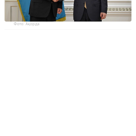
Фото: Ақорда
Мемлекет басшысы Қазақстан мен Құрама
Штаттар арасындағы көпжоспарлы
ынтымақтастықтың даму қарқынын жоғары
бағалады. Сауда-экономикалық және
инвестициялық ықпалдастықтың орнықты өсіміне
назар аударылды.
Президент былтыр қараша айында АҚШ-қа
сапары барысында қол қойылған екіжақты
келісімдерді сапалы жүзеге асырудың маңызын
атап өтті.
Осы орайда Қасым-Жомарт Тоқаев жыл соңында
Майамиде өтетін G20 саммитіне қатысу үшін