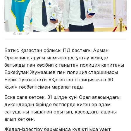
Фото: ІІМ
Батыс Қазақстан облысы ПД бастығы Арман
Оразалиев қарулы қылмыскерді ұстау кезінде
батылдық пен кәсібилік танытқан полиция капитаны
Еркебұлан Жұмақашев пен полиция старшинасы
Берік Лукпановты «Қазақстан полициясына 30
жыл» төсбелгісімен марапаттады.
Еске сала кетсек, 31 шілде күні Орал қаласындағы
дүкендердің бірінде бетперде киген ер адам
сатушыны пышақпен қорқытып, кассадағы ақшаны
алып кеткен.
Жедел-іздестіру барысында күдікті қысқа уақыт