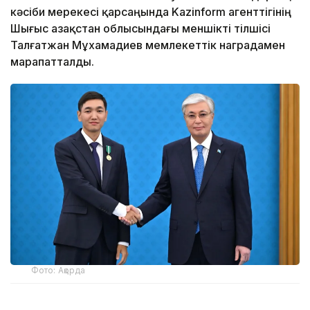
кәсіби мерекесі қарсаңында Kazinform агенттігінің
Шығыс Қазақстан облысындағы меншікті тілшісі
Талғатжан Мұхамадиев мемлекеттік наградамен
марапатталды.
Фото: Ақорда