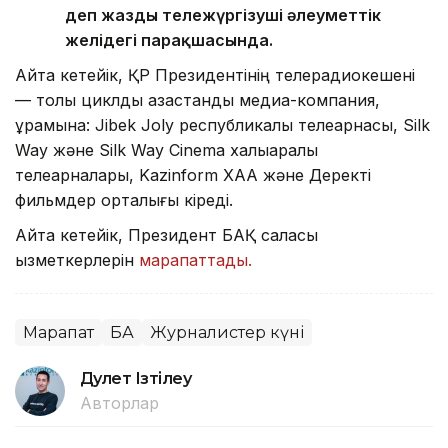
деп жазды тележүргізуші әлеуметтік
желідегі парақшасында.
Айта кетейік, ҚР Президентінің телерадиокешені
— толық циклды қазақстандық медиа-компания,
құрамына: Jibek Joly республикалық телеарнасы, Silk
Way және Silk Way Cinema халықаралық
телеарналары, Kazinform ХАА және Деректі
фильмдер орталығы кіреді.
Айта кетейік, Президент БАҚ саласы
қызметкерлерін
марапаттады.
Марапат
БАҚ
Журналистер күні
Дәулет Ізтілеу
Авторлар