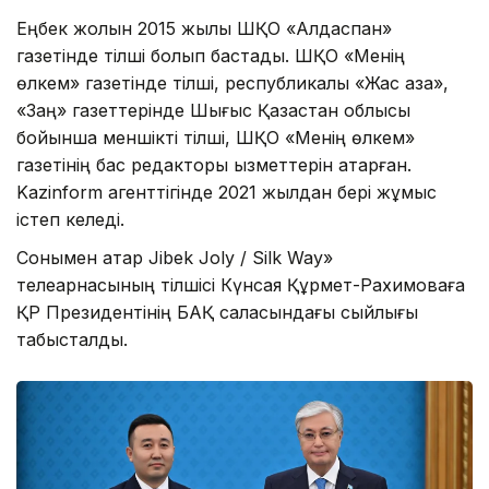
Еңбек жолын 2015 жылы ШҚО «Алдаспан»
газетінде тілші болып бастады. ШҚО «Менің
өлкем» газетінде тілші, республикалық «Жас қазақ»,
«Заң» газеттерінде Шығыс Қазақстан облысы
бойынша меншікті тілші, ШҚО «Менің өлкем»
газетінің бас редакторы қызметтерін атқарған.
Kazinform агенттігінде 2021 жылдан бері жұмыс
істеп келеді.
Сонымен қатар Jibek Joly / Silk Way»
телеарнасының тілшісі Күнсая Құрмет-Рахимоваға
ҚР Президентінің БАҚ саласындағы сыйлығы
табысталды.