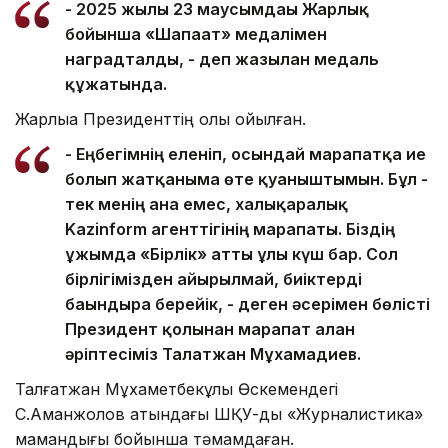
- 2025 жылғы 23 маусымдағы Жарлық
бойынша «Шапағат» медалімен
наградталды, - деп жазылған медаль
құжатында.
Жарлыққа Президенттің қолы қойылған.
- Еңбегімнің еленіп, осындай марапатқа ие
болып жатқаныма өте қуаныштымын. Бұл -
тек менің ғана емес, халықаралық
Kazinform агенттігінің марапаты. Біздің
ұжымда «Бірлік» атты ұлы күш бар. Сол
бірлігімізден айырылмай, биіктерді
бағындыра берейік, - деген әсерімен бөлісті
Президент қолынан марапат алған
әріптесіміз Талғатжан Мұхамадиев.
Талғатжан Мұхаметбекұлы Өскемендегі
С.Аманжолов атындағы ШҚУ-ды «Журналистика»
мамандығы бойынша тәмамдаған.