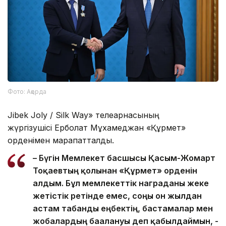
Фото: Ақорда
Jibek Joly / Silk Way» телеарнасының
жүргізушісі Ерболат Мұхамеджан «Құрмет»
орденімен марапатталды.
– Бүгін Мемлекет басшысы Қасым-Жомарт
Тоқаевтың қолынан «Құрмет» орденін
алдым. Бұл мемлекеттік награданы жеке
жетістік ретінде емес, соңғы он жылдан
астам табанды еңбектің, бастамалар мен
жобалардың бағалануы деп қабылдаймын, -