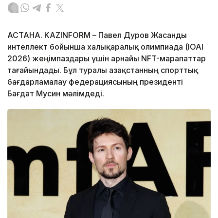
АСТАНА. KAZINFORM – Павел Дуров Жасанды
интеллект бойынша халықаралық олимпиада (IOAI
2026) жеңімпаздары үшін арнайы NFT-марапаттар
тағайындады. Бұл туралы Қазақстанның спорттық
бағдарламалау федерациясының президенті
Бағдат Мусин мәлімдеді.