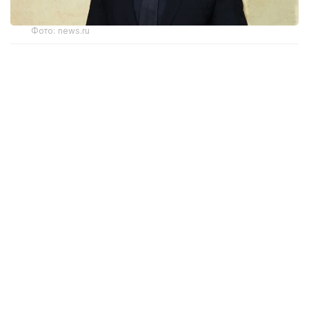
Фото: news.ru
– Осыдан екі жыл бұрын Президент
қолдауымен Астана әлемдегі ең беделді
бағдарламалау жарыстарының бірі – Grand
TBC World Finals турнирін қабылдады. Бүгін
біз сол жолды жалғастырып отырмыз. Бұл
олимпиада – Президент саясатының,
сондай-ақ Қазақстанның цифрлық
мемлекет құруға және жаңа буынға
инвестиция салуға деген берік
ұстанымының айқын көрінісі. Ал бүгін сол
жаңа буын осы залда бас қосып отыр.
Әлемнің 106 елінен келген 400-ден астам
дарынды жас өзара бақ сынауға жиналды, –
деді Бағдат Мусин.