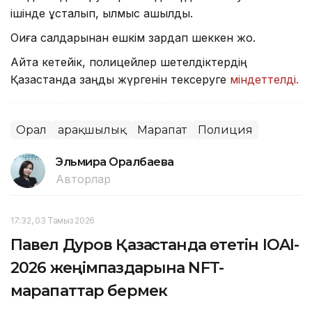
ішінде ұсталып, қылмыс ашылды.
Оқиға салдарынан ешкім зардап шеккен жоқ.
Айта кетейік, полицейлер шетелдіктердің
Қазақстанда заңды жүргенін тексеруге
міндеттелді.
Орал
Қарақшылық
Марапат
Полиция
Эльмира Оралбаева
Авторлар
17:32, 03 Тамыз 2026
Павел Дуров Қазақстанда өтетін IOAI-
2026 жеңімпаздарына NFT-
марапаттар бермек