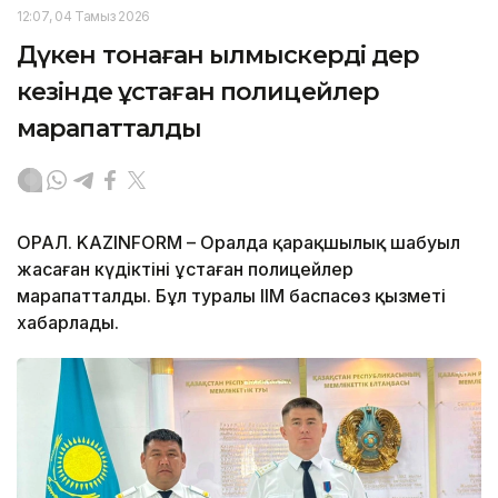
12:07, 04 Тамыз 2026
Дүкен тонаған қылмыскерді дер
кезінде ұстаған полицейлер
марапатталды
ОРАЛ. KAZINFORM – Оралда қарақшылық шабуыл
жасаған күдіктіні ұстаған полицейлер
марапатталды. Бұл туралы ІІМ баспасөз қызметі
хабарлады.