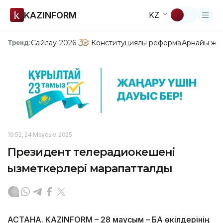
KAZINFORM
KZ
Сайлау-2026
Конституциялық реформа
Арнайы жо
Тренд:
19:52, 24 Маусым 2025
Президент телерадиокешені
қызметкерлері марапатталды
АСТАНА. KAZINFORM – 28 маусым – БАҚ өкілдерінің