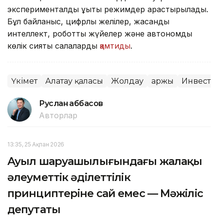
эксперименталды құқықтық режимдер қарастырылады.
Бұл байланыс, цифрлық желілер, жасанды
интеллект, роботтық жүйелер және автономды
көлік сияқты салаларды
қамтиды
.
Үкімет
Алатау қаласы
Жолдау
Қаржы
Инвесто
Руслан Ғаббасов
Авторлар
13:35, 25 Ақпан 2026
Ауыл шаруашылығындағы жалақы
әлеуметтік әділеттілік
принциптеріне сай емес — Мәжіліс
депутаты