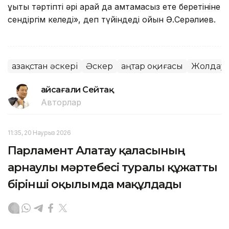
құқықтық тәртіпті әрі қарай да қамтамасыз ете беретініне
сендіргім келеді», деп түйіндеді ойын Ә.Серәлиев.
Қазақстан әскері
Әскер
Қаңтар оқиғасы
Жолдау
Ғайсағали Сейтақ
Авторлар
11:35, 20 Наурыз 2026
Парламент Алатау қаласының
арнаулы мәртебесі туралы құжатты
бірінші оқылымда мақұлдады