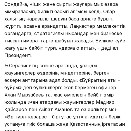
Сондай-ақ, «Ішкі және сыртқы жауларымыз өзара
ымыраласып, билікті басып алғысы келді. Олар
халықтың наразылық шеруін басқа арнаға бұрып,
жұртты қасақана арандатты. Лаңкестер мемлекеттік
органдарға, стратегиялық нысандар мен бизнеске
тиесілі ғимараттарға шабуыл жасады. Билікке күйе
жағу үшін бейбіт тұрғындарға оқ атты», - деді ел
Президенті.
Ә.Серәлиевтің сөзіне қарағанда, ұландық
жауынгерлер өздерінің міндеттеріне, берген
әскери анттарына адал болды. «Бұйрықтың аты –
бұйрық» деп бүлікшілерге жол бермеген офицер
Ұлан Мырзабаев та, жас өмірлерін бейбіт өмір
жолында қиған қатардағы жауынгерлер Мадияр
Қайсаров пен Айбат Аманов та өз ерліктерімен
«Әр түрлі көзқарас – біртұтас ұлт» қағидатын берік
ұстануға тиіс болашақ жаңа Қазақстанның іргетасын