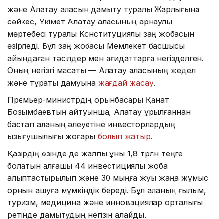
және Алатау қаласын дамыту туралы Жарлығына
сәйкес, Үкімет Алатау қаласының арнаулы
мәртебесі туралы Конституциялық заң жобасын
әзірледі. Бұл заң жобасы Мемлекет басшысы
айқындаған тәсілдер мен қағидаттарға негізделген.
Оның негізгі мақсаты — Алатау қаласының жедел
және тұрақты дамуына
жағдай жасау
.
Премьер-министрдің орынбасары Қанат
Бозымбаевтың айтуынша, Алатау құрылғаннан
бастап қаланың әлеуетіне инвесторлардың
қызығушылығы жоғары
болып жатыр
.
Қазірдің өзінде де жалпы құны 1,8 трлн теңге
болатын алғашқы 44 инвестициялық жоба
қалыптастырылып және 30 мыңға жуық жаңа жұмыс
орнын ашуға мүмкіндік береді. Бұл қаланың ғылым,
туризм, медицина және инновациялар орталығы
ретінде дамытудың негізін қалайды.