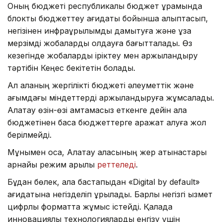
Оның бюджеті республикалық бюджет құрамында
блоктық бюджеттеу қағидаты бойынша қалыптасып,
негізінен инфрақұрылымды дамытуға және ұзақ
мерзімді жобаларды қолдауға бағытталады. Өз
кезегінде жобаларды іріктеу мен қаржыландыру
тәртібін Кеңес бекітетін болады.
Ал қаланың жергілікті бюджеті әлеуметтік және
ағымдағы міндеттерді қаржыландыруға жұмсалады.
Алатау өзін-өзі қамтамасыз еткенге дейін қала
бюджетінен басқа бюджеттерге қаражат алуға жол
берілмейді.
Мұнымен қоса, Алатау қаласының жер қатынастары
арнайы режим арқылы
реттеледі
.
Бұдан бөлек, қала бастапқыдан «Digital by default»
қағидатына негізделіп құрылады. Барлық негізгі қызмет
цифрлық форматта жұмыс істейді. Қалада
инновациялық технологияларды енгізу үшін