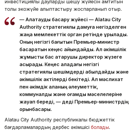
инвестициялық дауларды шешу жүйесін қамтитын
толық экожүйе қалыптастыру жоспарланып отыр.
— Алатауды басқару жүйесі — Alatau City
Authority стратегиялық дамуға негізделген
жаңа мемлекеттік орган ретінде құрылады.
Оның негізгі бағытын Премьер‑министр
басқаратын кеңес айқындайды. Ал әкімшілік
жұмысты бас атқарушы директор жүзеге
асырады. Кеңес қаладағы негізгі
стратегиялық шешімдерді қабылдайды және
әкімшілік актілерді бекітеді. Ал мәслихат
пен әкімдік қаланың әлеуметтік,
коммуналдық және қоғамдық мәселелеріне
жауап береді, — деді Премьер-министрдің
орынбасары.
Alatau City Authority республикалық бюджеттік
бағдарламалардың дербес әкімшісі
болады
.