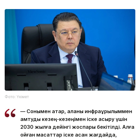
Фото: Үкімет
— Сонымен қатар, қаланы инфрақұрылыммен
қамтуды кезең-кезеңімен іске асыру үшін
2030 жылға дейінгі жоспары бекітілді. Алға
қойған мақсаттар іске асқан жағдайда,