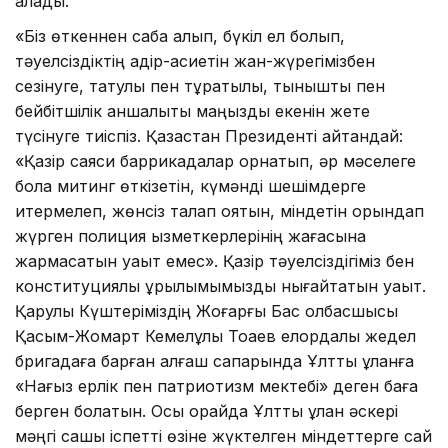
қалады.
«Біз өткеннен сабақ алып, бүкіл ел болып,
тәуелсіздіктің қадір-қасиетін жан-жүрегімізбен
сезінуге, татулық пен тұрақтылық, тыныштық пен
бейбітшілік қаншалықты маңызды екенін жете
түсінуге тиіспіз. Қазақстан Президенті айтқандай:
«Қазір саяси баррикадалар орнатып, әр мәселеге
бола митинг өткізетін, күмәнді шешімдерге
итермелеп, жөнсіз талап қоятын, міндетін орындап
жүрген полиция қызметкерлерінің жағасына
жармасатын уақыт емес». Қазір тәуелсіздігіміз бен
конституциялық құрылымымызды нығайтатын уақыт.
Қарулы Күштеріміздің Жоғарғы Бас қолбасшысы
Қасым-Жомарт Кемелұлы Тоқаев елордалық жедел
бригадаға барған алғаш сапарында Ұлттық ұланға
«Нағыз ерлік пен патриотизм мектебі» деген баға
берген болатын. Осы орайда Ұлттық ұлан әскері
мәңгі сақшы іспетті өзіне жүктелген міндеттерге сай