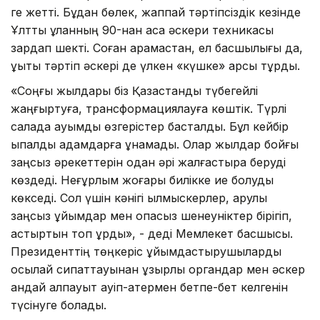
ге жетті. Бұдан бөлек, жаппай тәртіпсіздік кезінде
Ұлттық ұланның 90-нан аса әскери техникасы
зардап шекті. Соған қарамастан, ел басшылығы да,
құқықтық тәртіп әскері де үлкен «күшке» қарсы тұрды.
«Соңғы жылдары біз Қазақстанды түбегейлі
жаңғыртуға, трансформациялауға көштік. Түрлі
салада ауқымды өзгерістер басталды. Бұл кейбір
ықпалды адамдарға ұнамады. Олар жылдар бойғы
заңсыз әрекеттерін одан әрі жалғастыра беруді
көздеді. Неғұрлым жоғары билікке ие болуды
көкседі. Сол үшін кәнігі қылмыскерлер, қарулы
заңсыз ұйымдар мен опасыз шенеуніктер бірігіп,
астыртын топ құрды», - деді Мемлекет басшысы.
Президенттің төңкеріс ұйымдастырушыларды
осылай сипаттауынан құзырлы органдар мен әскер
қандай алпауыт қауіп-қатермен бетпе-бет келгенін
түсінуге болады.