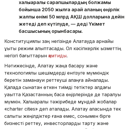
халықаралық сарапшылардың болжамы
бойынша 2050 жылға қарай қаланың өңірлік
жалпы өнімі 50 млрд АҚШ долларына дейін
жетеді деп күтілуде, — деді Үкімет
басшысының орынбасары.
Конституциялық заң негізінде Алатауда арнайы
құқықтық режим қалыптасады. Ол кәсіпкерлік қызметтің
негізгі бағыттарын
қамтиды
.
Нәтижесінде, Алатау жаңа басқару және
технологиялық шешімдерді енгізуге мүмкіндік
беретін заманауи реттеуші алаңға айналады.
Қалада сынақтан өткен тиімді тетіктер алдағы
уақытта Қазақстанның басқа өңірлерінде де таралуы
мүмкін. Халықаралық тәжірибеде мұндай жобалар
«charter cities» деп аталады. Алатау қаласында тек
салықтық жеңілдіктер ғана емес, сонымен бірге
бизнесті реттеу, инвесторларды тарту және