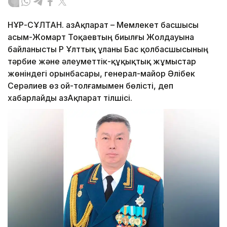
НҰР-СҰЛТАН. ҚазАқпарат – Мемлекет басшысы
Қасым-Жомарт Тоқаевтың биылғы Жолдауына
байланысты ҚР Ұлттық ұланы Бас қолбасшысының
тәрбие және әлеуметтік-құқықтық жұмыстар
жөніндегі орынбасары, генерал-майор Әлібек
Серәлиев өз ой-толғамымен бөлісті, деп
хабарлайды ҚазАқпарат тілшісі.