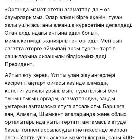
«Органда қызмет ететін азаматтар да – өз
бауырларымыз. Олар елмен бірге екенін, туған
халқы үшін қасық қаны қалғанша күресетінін дәлелдеді.
Отан алдындағы антына адал болып,
мемлекетімізді жанқиярлықпен қорғады. Мен сын
сағатта қатерге қаймықпай қарсы тұрған тәртіп
сақшыларына ризашылық білдіремін» деді
Президент.
Айтып өту керек, Ұлттық ұлан жауынгерлері
«қасіретті қаңтар» оқиғасы кезінде еліміздің
конституциялық құрылымын, тұрақтылығы мен
тыныштығын қорғады, азаматтардың заңды
құқықтарын қамтамасыз етуге атсалысты. Баршаға
аян, Алматы, Шымкент қалаларында және облыс
орталықтарында құқықтық тәртіпті қамтамасыз етуде
бұзақы топпен қарсыласудың нәтижесінде жарақат
алған Ұлттық ұлан әскери қызметшілерінің саны 400-