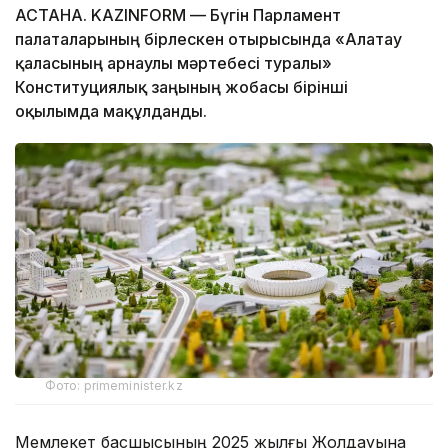
АСТАНА. KAZINFORM — Бүгін Парламент
палаталарының бірлескен отырысында «Алатау
қаласының арнаулы мәртебесі туралы»
Конституциялық заңының жобасы бірінші
оқылымда мақұлданды.
Фото: primeminister.kz
Мемлекет басшысының 2025 жылғы Жолдауына