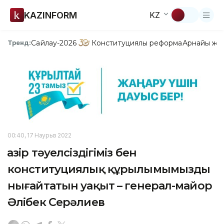
KAZINFORM
KZ
Сайлау-2026
Конституциялық реформа
Арнайы жо
Тренд:
00:40, 17 Наурыз 2022
Қазір тәуелсіздігіміз бен
конституциялық құрылымымызды
нығайтатын уақыт – генерал-майор
Әлібек Серәлиев