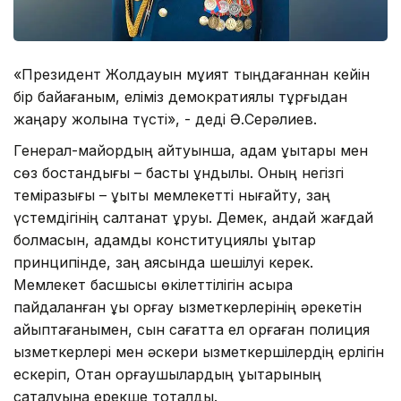
«Президент Жолдауын мұқият тыңдағаннан кейін
бір байқағаным, еліміз демократиялық тұрғыдан
жаңару жолына түсті», - деді Ә.Серәлиев.
Генерал-майордың айтуынша, адам құқықтары мен
сөз бостандығы – басты құндылық. Оның негізгі
темірқазығы – құқықтық мемлекетті нығайту, заң
үстемдігінің салтанат құруы. Демек, қандай жағдай
болмасын, адамдық конституциялық құқықтар
принципінде, заң аясында шешілуі керек.
Мемлекет басшысы өкілеттілігін асыра
пайдаланған құқық қорғау қызметкерлерінің әрекетін
айыптағанымен, сын сағатта ел қорғаған полиция
қызметкерлері мен әскери қызметкершілердің ерлігін
ескеріп, Отан қорғаушылардың құқықтарының
сақталуына ерекше тоқталды.