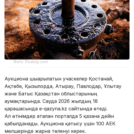
Фото: Pixabay.com
Аукционға шығарылатын учаскелер Қостанай,
Ақтөбе, Қызылорда, Атырау, Павлодар, Ұлытау
және Батыс Қазақстан облыстарының
аумақтарында. Сауда 2026 жылдың 18
қарашасында e-qazyna.kz сайтында өтеді.
Ал өтінімдер аталған порталда 5 қазанға дейін
қабылданады. Аукционға қатысу үшін 100 АЕК
мөлшерінде жарна төленуі керек.