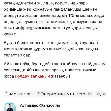
кезеңінде өткен жылдың қорытындылары
бойынша жер қойнауын пайдаланушы шеккен
өндіруге арналған шығындардың 1%-ы мөлшерінде
өңірдің әлеуметтік-экономикалық дамуына және
оның инфрақұрылымын дамытуға қаржы салуы
қажет.
Бұдан бөлек көрсетілетін қызметтер, тауарлар
және кадрлық құрамға қатысты қойылған нақты
талаптар бар.
Айта кетейік, бұған дейін жер қойнауын пайдалану
саласында 40 млн долларлық инвестициялық
жоба
қолдау тапқанын
жазғанбыз.
Энергетика
ҚР Энергетика министрлігі
Мұнай
Алпамыс Файзолла