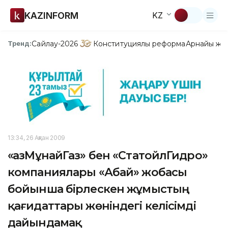
KAZINFORM
KZ
Сайлау-2026
Конституциялық реформа
Арнайы жо
Тренд:
13:34, 26 Ақпан 2009
«ҚазМұнайГаз» бен «СтатойлГидро»
компаниялары «Абай» жобасы
бойынша бірлескен жұмыстың
қағидаттары жөніндегі келісімді
дайындамақ