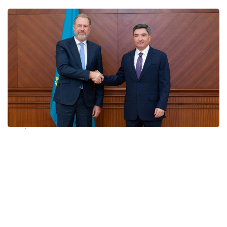
Фото: Үкімет
Олжас Бектенов ExxonMobil компаниясының
Қазақстандағы мұнай-газ секторы әлеуетін
нығайтуға қосқан үлесін атап өтті. Үкімет өзара
тиімді әріптестікті нығайтуға, қолданыстағы
жобаларды табысты жүзеге асыруға және
ынтымақтастықтың жаңа мүмкіндіктерін