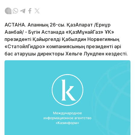
АСТАНА. Ақпанның 26-сы. ҚазАқпарат /Ернұр
Ақанбай/ - Бүгін Астанада «ҚазМұнайГаз» ҰК»
президенті Қайыргелді Қабылдин Норвегияның
«СтатойлГидро» компаниясының президенті әрі
бас атқарушы директоры Хельге Лундпен кездесті.