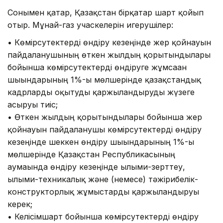
Сонымен қатар, Қазақстан бірқатар шарт қойып
отыр. Мұнай-газ учаскелерін игерушілер:
• Көмірсутектерді өндіру кезеңінде жер қойнауын
пайдаланушының өткен жылдың қорытындылары
бойынша көмірсутектерді өндіруге жұмсаған
шығындарының 1%-ы мөлшерінде қазақстандық
кадрларды оқытуды қаржыландыруды жүзеге
асыруы тиіс;
• Өткен жылдың қорытындылары бойынша жер
қойнауын пайдаланушы көмірсутектерді өндіру
кезеңінде шеккен өндіру шығындарының 1%-ы
мөлшерінде Қазақстан Республикасының
аумағында өндіру кезеңінде ғылыми-зерттеу,
ғылыми-техникалық және (немесе) тәжірибелік-
конструкторлық жұмыстарды қаржыландыруы
керек;
• Келісімшарт бойынша көмірсутектерді өндіру