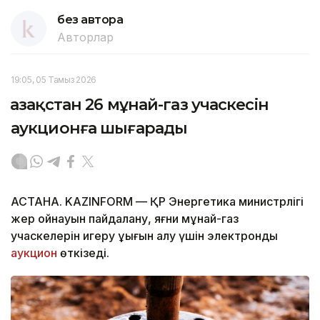
без автора
Авторлар
19:05, 05 Тамыз 2026
Қазақстан 26 мұнай-газ учаскесін
аукционға шығарады
АСТАНА. KAZINFORM — ҚР Энергетика министрлігі
жер қойнауын пайдалану, яғни мұнай-газ
учаскелерін игеру құқығын алу үшін электрондық
аукцион
өткізеді.