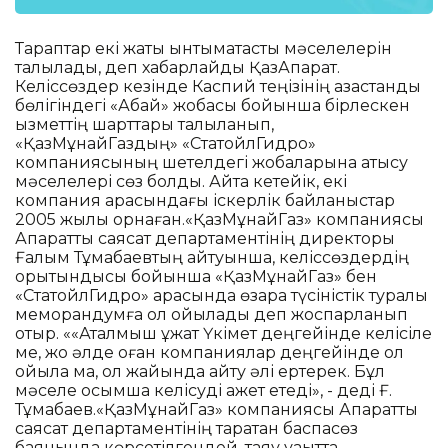
Тараптар екі жақты ынтымақтастық мәселелерін
талқылады, деп хабарлайды ҚазАқпарат.
Келіссөздер кезінде Каспий теңізінің қазақстандық
бөлігіндегі «Абай» жобасы бойынша бірлескен
қызметтің шарттары талқыланып,
«ҚазМұнайГаздың» «СтатойлГидро»
компаниясының шетелдегі жобаларына қатысу
мәселелері сөз болды. Айта кетейік, екі
компания арасындағы іскерлік байланыстар
2005 жылы орнаған.«ҚазМұнайГаз» компаниясы
Ақпараттық саясат департаментінің директоры
Ғалым Тұмабаевтың айтуынша, келіссөздердің
қорытындысы бойынша «ҚазМұнайГаз» бен
«СтатойлГидро» арасында өзара түсіністік туралы
меморандумға қол қойылады деп жоспарланып
отыр. ««Аталмыш құжат Үкімет деңгейінде келісіле
ме, жоқ әлде оған компаниялар деңгейінде қол
қойыла ма, ол жайында айту әлі ертерек. Бұл
мәселе қосымша келісуді қажет етеді», - деді Ғ.
Тұмабаев.«ҚазМұнайГаз» компаниясы Ақпараттық
саясат департаментінің таратқан баспасөз
баянында көрсетілгендей, таяу уақытта