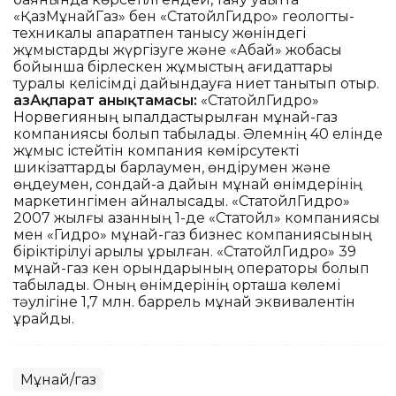
«ҚазМұнайГаз» бен «СтатойлГидро» геологтық-
техникалық ақпаратпен танысу жөніндегі
жұмыстарды жүргізуге және «Абай» жобасы
бойынша бірлескен жұмыстың қағидаттары
туралы келісімді дайындауға ниет танытып отыр.
ҚазАқпарат анықтамасы:
«СтатойлГидро»
Норвегияның ықпалдастырылған мұнай-газ
компаниясы болып табылады. Әлемнің 40 елінде
жұмыс істейтін компания көмірсутекті
шикізаттарды барлаумен, өндірумен және
өңдеумен, сондай-ақ дайын мұнай өнімдерінің
маркетингімен айналысады. «СтатойлГидро»
2007 жылғы қазанның 1-де «Статойл» компаниясы
мен «Гидро» мұнай-газ бизнес компаниясының
біріктірілуі арқылы құрылған. «СтатойлГидро» 39
мұнай-газ кен орындарының операторы болып
табылады. Оның өнімдерінің орташа көлемі
тәулігіне 1,7 млн. баррель мұнай эквивалентін
құрайды.
Мұнай/газ