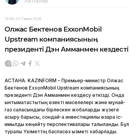
Авторлар
13:46, 03 Тамыз 2026
Олжас Бектенов ExxonMobil
Upstream компаниясының
президенті Дэн Амманмен кездесті
АСТАНА. KAZINFORM – Премьер-министр Олжас
Бектенов ExxonMobil Upstream компаниясының
президенті Дэн Амманмен кездесу өткізді. Онда
ынтымақтастықтың өзекті мәселелері және мұнай-
газ саласындағы бірлескен жобаларды жүзеге
асыру барысы, сондай-ақ инвестициялық өзара іс-
қимылды кеңейту перспективалары талқыланды. Бұл
туралы Үкіметтің баспасөз қызметі хабарлады.