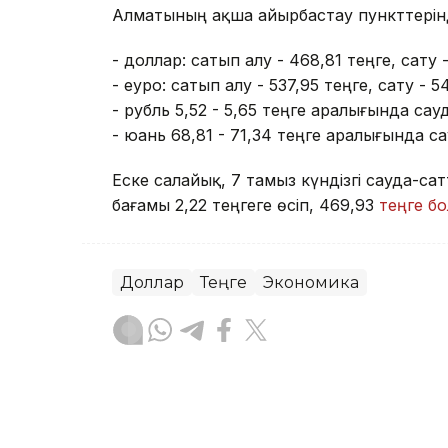
Алматының ақша айырбастау пункттерін
- доллар: сатып алу - 468,81 теңге, сату -
- еуро: сатып алу - 537,95 теңге, сату - 5
- рубль 5,52 - 5,65 теңге аралығында са
- юань 68,81 - 71,34 теңге аралығында 
Еске салайық, 7 тамыз күндізгі сауда-
бағамы 2,22 теңгеге өсіп, 469,93
теңге б
Доллар
Теңге
Экономика
Досбол Атажан
Авторлар