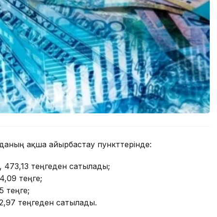
орданың ақша айырбастау пункттерінде:
, 473,13 теңгеден сатылады;
44,09 теңге;
5 теңге;
2,97 теңгеден сатылады.