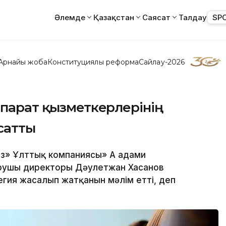
Әлемде
Қазақстан
Саясат
Талдау
SP
Арнайы жоба
Конституциялық реформа
Сайлау-2026
ппарат қызметкерлерінің
сатты
аз» Ұлттық компаниясы» АҚ адами
арушы директоры Дәулетжан Хасанов
гия жасалып жатқанын мәлім етті, деп