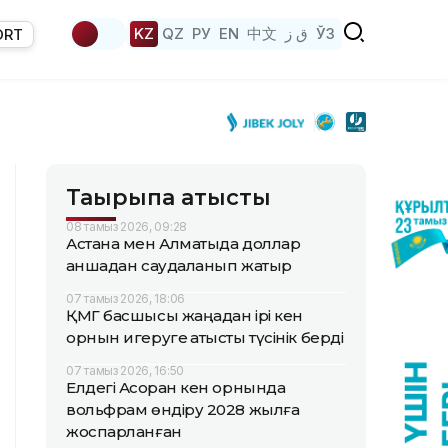
KZ
QZ
РУ
EN
中文
ق ز
ЎЗ
ORT
Тақырыпқа қатысты
08 тамыз 2026, 09:28
Астана мен Алматыда доллар
қаншадан саудаланып жатыр
07 тамыз 2026, 18:06
ҚМГ басшысы жаңадан ірі кен
орнын игеруге қатысты түсінік берді
07 тамыз 2026, 16:50
Елдегі Ақсоран кен орнында
вольфрам өндіру 2028 жылға
жоспарланған