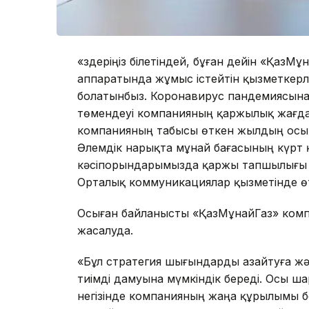
«Өздеріңіз білетіндей, бұған дейін «Қаз
аппаратында жұмыс істейтін қызметкерл
болатынбыз. Коронавирус пандемиясына
төмендеуі компанияның қаржылық жағдайы
компанияның табысы өткен жылдың осын
Әлемдік нарықта мұнай бағасының күрт 
кәсіпорындарымызда қаржы тапшылығы ба
Орталық коммуникациялар қызметінде ө
Осыған байланысты «ҚазМұнайГаз» комп
жасалуда.
«Бұл стратегия шығындарды азайтуға жән
тиімді дамуына мүмкіндік береді. Осы ш
негізінде компанияның жаңа құрылымы бе