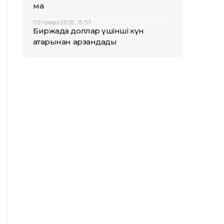
ма
06 тамыз 2026, 15:57
Биржада доллар үшінші күн
қатарынан арзандады