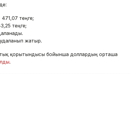
де:
 471,07 теңге;
43,25 теңге;
удаланады.
саудаланып жатыр.
саттық қорытындысы бойынша доллардың орташа
олды
.