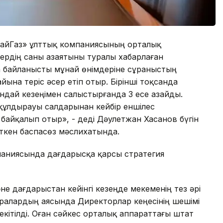
МұнайГаз» ұлттық компаниясының орталық
ердің саны азаятыны туралы хабарлаған
 байланысты мұнай өнімдеріне сұраныстың
на теріс әсер етіп отыр. Бірінші тоқсанда
дай кезеңімен салыстырғанда 3 есе азайды.
құлдырауы салдарынан кейбір еншілес
йқалып отыр», - деді Дәулетжан Хасанов бүгін
ткен баспасөз мәслихатында.
аниясында дағдарысқа қарсы стратегия
е дағдарыстан кейінгі кезеңде мекеменің тез әрі
аралардың аясында Директорлар кеңесінің шешімі
кітілді. Оған сәйкес орталық аппараттағы штат