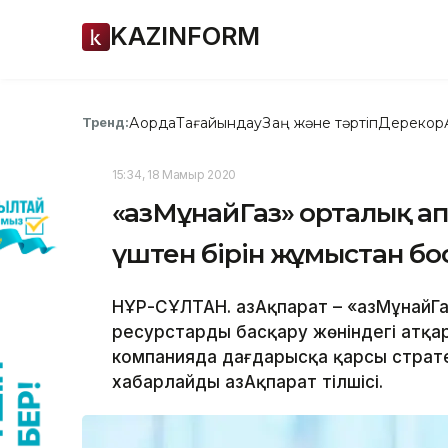
KAZINFORM
Ақорда
Тағайындау
Заң және тәртіп
Дерекқор
Тренд:
15:34, 18 Мамыр 2020
«ҚазМұнайГаз» орталық а
үштен бірін жұмыстан бо
НҰР-СҰЛТАН. ҚазАқпарат – «ҚазМұнайГ
ресурстарды басқару жөніндегі атқ
компанияда дағдарысқа қарсы страте
хабарлайды ҚазАқпарат тілшісі.