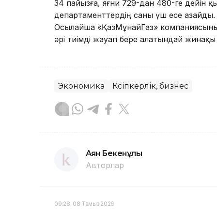
34 пайызға, яғни 729-дан 480-ге дейін 
департаменттердің саны үш есе азайды
Осылайша «ҚазМұнайГаз» компаниясының
әрі тиімді жауап бере алатындай жинақы 
Экономика
Кәсіпкерлік, бизнес
Аян Бекенұлы
Авторлар
09:28, 08 Тамыз 2026