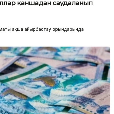
ллар қаншадан саудаланып
лматы ақша айырбастау орындарында