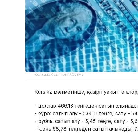
Коллаж: Kazinform/ Canva
Kurs.kz мәліметінше, қазіргі уақытта ел
- доллар 466,13 теңгеден сатып алынады
- еуро: сатып алу - 534,11 теңге, сату - 5
- рубль: сатып алу - 5,45 теңге, сату - 5,6
- юань 68,78 теңгеден сатып алынады, 7