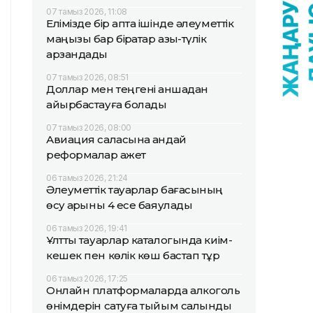
07 тамыз 2026, 11:08
Елімізде бір апта ішінде әлеуметтік
маңызы бар бірқатар азық-түлік
арзандады
07 тамыз 2026, 08:51
Доллар мен теңгені қаншадан
айырбастауға болады
07 тамыз 2026, 08:00
Авиация саласына қандай
реформалар қажет
06 тамыз 2026, 21:24
Әлеуметтік тауарлар бағасының
өсу қарқыны 4 есе баяулады
06 тамыз 2026, 19:41
Ұлттық тауарлар каталогында киім-
кешек пен көлік көш бастап тұр
06 тамыз 2026, 17:25
Онлайн платформаларда алкоголь
өнімдерін сатуға тыйым салынды