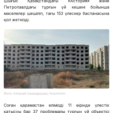
Шығыс Қазақстандағы «Астория» және
Петропавлдағы тұрғын үй кешені бойынша
мәселелер шешіліп, тағы 153 үлескер баспанасына
қол жеткізді.
Фото: Алтынай Сағындықова / Kazinform
Соған қарамастан еліміздің 11 өңірінде үлестік
қатысуы бар 37 проблемалы тұрғын үй объектісі