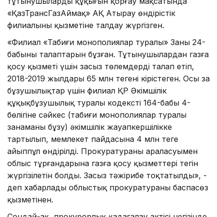
тұтынушылардың құқығын қорғау мақсатында
«ҚазТрансГазАймақ» АҚ Атырау өндірістік
филиалының қызметіне талдау жүргізген.
«Филиал «Табиғи монополиялар туралы» Заңның 24-
бабының талаптарын бұзған. Тұтынушылардан газға
қосу қызметі үшін заңсыз төлемдерді талап етіп,
2018-2019 жылдары 65 млн теңгені кірістеген. Осы заң
бұзушылықтар үшін филиал ҚР Әкімшілік
құқықбұзушылық туралы кодекстің 164-бабы 4-
бөлігіне сәйкес (табиғи монополиялар туралы
заңнаманы бұзу) әкімшілік жауапкершілікке
тартылып, мемлекет пайдасына 4 млн теңге
айыппұл өндірілді. Прокуратураның араласуымен
облыс тұрғандарына газға қосу қызметтері тегін
жүргізілетін болды. Заңсыз тәжірибе тоқтатылды», -
деп хабарлады облыстық прокуратураның баспасөз
қызметінен.
Сондай-ақ, прокурорлық қадағалау актісі негізінде