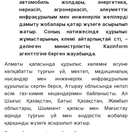
автомобиль жолдары, энергетика,
өнеркәсіп, агроөнеркәсіп, әлеуметтік
инфрақұрылым мен инженерлік желілерді
дамыту жобалары қатар жүзеге асырылып
жатыр. Соның нәтижесінде құрылыс
жұмыстарының көлемі айтарлықтай өсті, –
делінген министрліктің Kazinform
агенттігіне берген жауабында.
Алматы қаласында құрылыс көлемінің өсуіне
көпқабатты тұрғын үй, мектеп, медициналық
нысандар мен инженерлік инфрақұрылым
құрылысы серпін берсе, Атырау облысында негізгі
өсім газ-химия кешендерімен байланысты. Ал
Шығыс Қазақстан, Батыс Қазақстан, Жамбыл
облыстары, Шымкент қаласы мен Маңғыстау
өңірінде тұрғын үй мен өндірістік жобалар
қарқынды жүзеге асырылып жатыр.