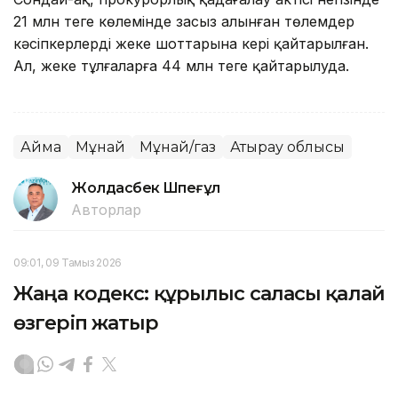
21 млн теңге көлемінде заңсыз алынған төлемдер
кәсіпкерлердің жеке шоттарына кері қайтарылған.
Ал, жеке тұлғаларға 44 млн теңге қайтарылуда.
Аймақ
Мұнай
Мұнай/газ
Атырау облысы
Жолдасбек Шөпеғұл
Авторлар
09:01, 09 Тамыз 2026
Жаңа кодекс: құрылыс саласы қалай
өзгеріп жатыр