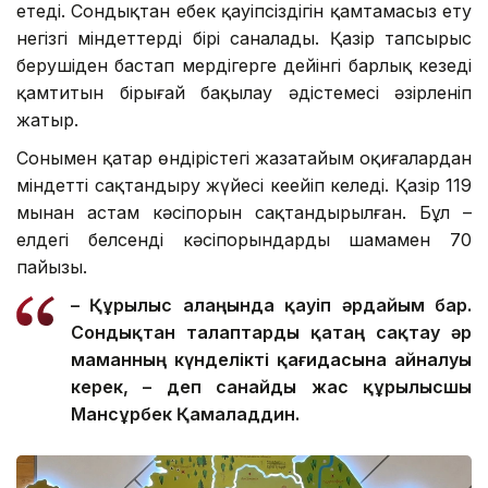
етеді. Сондықтан еңбек қауіпсіздігін қамтамасыз ету
негізгі міндеттердің бірі саналады. Қазір тапсырыс
берушіден бастап мердігерге дейінгі барлық кезеңді
қамтитын бірыңғай бақылау әдістемесі әзірленіп
жатыр.
Сонымен қатар өндірістегі жазатайым оқиғалардан
міндетті сақтандыру жүйесі кеңейіп келеді. Қазір 119
мыңнан астам кәсіпорын сақтандырылған. Бұл –
елдегі белсенді кәсіпорындардың шамамен 70
пайызы.
– Құрылыс алаңында қауіп әрдайым бар.
Сондықтан талаптар
ды
қатаң сақтау әр
маманның күнделікті қағидасына айналуы
керек, – де
п санайды
жас құрылысшы
Мансұрбек Қамалад
д
ин.