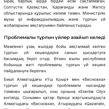
Бірақ барлық өңірде бірдей өсім сақталмаған.
Солтүстік Қазақстан, Қарағанды және Жетісу
облыстарында құрылыс көлемі төмен. Министрлік
мұны ірі инфрақұрылымдық және тұрғын үй
жобаларының аяқталуымен байланыстырады.
Проблемалы тұрғын үйлер азайып келеді
Мемлекет ұзақ жылдар бойы аяқталмай келген
тұрғын үй кешендерінің санын қысқартуға
басымдық беріп отыр. Өткен жылы республика
бойынша жеті проблемалы тұрғын үй кешені
пайдалануға берілген.
Биыл Алматыдағы «Үш Қоңыр» мен «Весновка»
тұрғын үй кешендері проблемалы нысандар
тізімінен шығарылып, оның орнына «Esentai City»
енгізілді. Сонымен қатар бірінші жартыжылдықта
Алматыдағы «Весновка», Атыраудағы «Qazanat»,