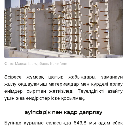
Фото: Мақсат Шағырбаев/ Kazinform
Әсіресе жұмсақ шатыр жабындары, заманауи
жылу оқшаулағыш материалдар мен күрделі әрлеу
өнімдері сырттан жеткізіледі. Тәуелділікті азайту
үшін жаңа өндірістер іске қосылмақ.
Қауіпсіздік пен кадр даярлау
Бүгінде құрылыс саласында 643,8 мың адам еңбек