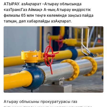
АТЫРАУ. ҚазАқпарат –Атырау облысында
«ҚазТрансГаз Аймақ» АҚ-ның Атырау өндірістік
филиалы 65 млн теңге көлемінде заңсыз пайда
тапқан, деп хабарлайды ҚазАқпарат.
Атырау облысының прокуратурасы газ