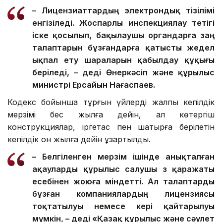
– Лицензиаттардың электрондық тізілімі
енгізіледі. Жоспарлы инспекциялау тетігі
іске қосылып, бақылаушы органдарға заң
талаптарын бұзғандарға қатысты жедел
ықпал ету шараларын қабылдау құқығы
беріледі, – деді Өнеркәсіп және құрылыс
министрі Ерсайын Нағаспаев.
Кодекс бойынша тұрғын үйлердің жалпы кепілдік
мерзімі бес жылға дейін, ал көтергіш
конструкциялар, іргетас пен шатырға берілетін
кепілдік он жылға дейін ұзартылды.
– Белгіленген мерзім ішінде анықталған
ақауларды құрылыс салушы өз қаражаты
есебінен жоюға міндетті. Ал талаптарды
бұзған компаниялардың лицензиясы
тоқтатылуы немесе кері қайтарылуы
мүмкін, – деді «Қазақ құрылыс және сәулет