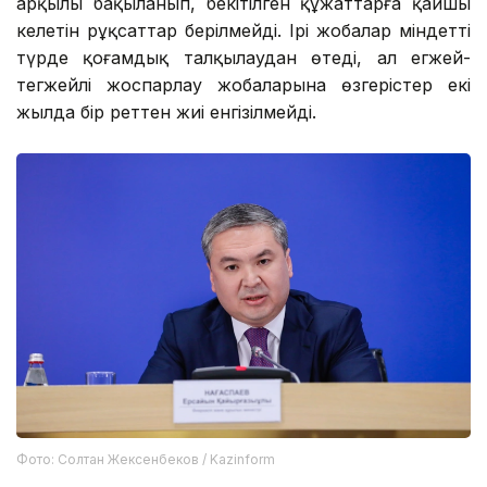
арқылы бақыланып, бекітілген құжаттарға қайшы
келетін рұқсаттар берілмейді. Ірі жобалар міндетті
түрде қоғамдық талқылаудан өтеді, ал егжей-
тегжейлі жоспарлау жобаларына өзгерістер екі
жылда бір реттен жиі енгізілмейді.
Фото: Солтан Жексенбеков / Kazinform