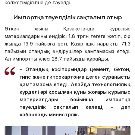
қолжетімділігіне де тәуелді.
Импортқа тәуелділік сақталып отыр
Өткен жылы Қазақстанда құрылыс
материалдарының өндірісі 1,8 трлн теңгеге жетіп, бір
жылда 13,9 пайызға өсті. Қазір ішкі нарықтың 71,3
пайызын отандық өндірушілер қамтамасыз етеді.
Ал импорттың үлесі 28,7 пайызды құрайды.
– Отандық кәсіпорындар цемент, бетон,
гипс және гипсокартонға деген сұранысты
қамтамасыз етеді. Алайда технологиялық
күрделі әрі қосылған құны жоғары құрылыс
материалдары бойынша импортқа
тәуелділік сақталып келеді, – деп
хабарлады министрлік.