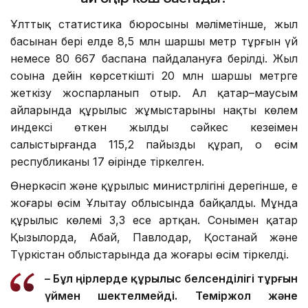
Ұлттық статистика бюросының мәліметінше, жыл
басынан бері елде 8,5 млн шаршы метр тұрғын үй
немесе 80 667 баспана пайдалануға берілді. Жыл
соңына дейін көрсеткішті 20 млн шаршы метрге
жеткізу жоспарланып отыр. Ал қаңтар–маусым
айларында құрылыс жұмыстарының нақты көлем
индексі өткен жылдың сәйкес кезеңімен
салыстырғанда 115,2 пайызды құрап, оң өсім
республиканың 17 өңірінде тіркелген.
Өнеркәсіп және құрылыс министрлігінің дерегінше, ең
жоғары өсім Ұлытау облысында байқалды. Мұнда
құрылыс көлемі 3,3 есе артқан. Сонымен қатар
Қызылорда, Абай, Павлодар, Қостанай және
Түркістан облыстарында да жоғары өсім тіркелді.
– Бұл өңірлерде құрылыс белсенділігі тұрғын
үймен шектелмейді. Теміржол және