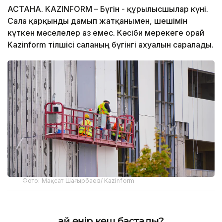
АСТАНА. KAZINFORM – Бүгін - құрылысшылар күні.
Сала қарқынды дамып жатқанымен, шешімін
күткен мәселелер аз емес. Кәсіби мерекеге орай
Kazinform тілшісі саланың бүгінгі ахуалын саралады.
Фото: Мақсат Шағырбаев/ Kazinform
Қай өңір көш бастады?