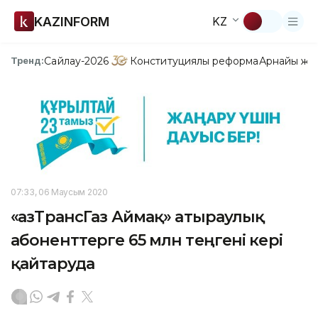
KAZINFORM
KZ
Сайлау-2026
Конституциялық реформа
Арнайы жо
Тренд:
07:33, 06 Маусым 2020
«ҚазТрансГаз Аймақ» атыраулық
абоненттерге 65 млн теңгені кері
қайтаруда