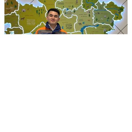
Фото: Мансұрбек Қамаладдиннің жеке мұрағатынан
Қауіпсіздікті қамтамасыз етумен қатар саланың
болашағы білікті мамандарға да тікелей
байланысты. Бүгінде еліміздің 34 жоғары оқу
орнында «Сәулет және құрылыс» бағыты бойынша
20 мыңға жуық студент білім алады. Жоғары оқу
орындары BIM технологиялары, цифрлық жобалау,
экономика және менеджмент бағыттарын енгізіп