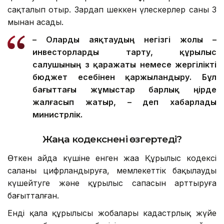
сақталып отыр. Зардап шеккен үлескерлер саны 3
мыңнан асады.
– О
ларды
аяқтаудың негізгі жолы –
инвесторларды тарту, құрылыс
салушының өз қаражаты немесе жергілікті
бюджет есебінен қаржыландыру. Бұл
бағыттағы жұмыстар барлық өңірде
жалғасып жатыр, – деп хабарлады
министрлік.
Жаңа кодекс
нені өзгертеді?
Өткен айда күшіне енген жаңа Құрылыс кодексі
саланы цифрландыруға, мемлекеттік бақылауды
күшейтуге және құрылыс сапасын арттыруға
бағытталған.
Енді қала құрылысы жобалары кадастрлық жүйе