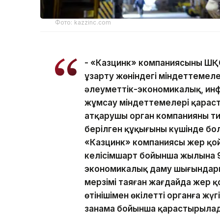
Фото: kazzinc.com
- «Казцинк» компаниясының ШҚ
ұзарту жөніндегі міндеттемелер
әлеуметтік-экономикалық, и
жұмсау міндеттемелері қарасты
атқарушы орган компанияның тиі
берілген құқығының күшінде бол
«Казцинк» компаниясы жер қо
келісімшарт бойынша жылына 9 
экономикалық даму шығындары
мерзімі таяған жағдайда жер 
өтінішімен өкілетті органға жү
заңнама бойынша қарастырылад