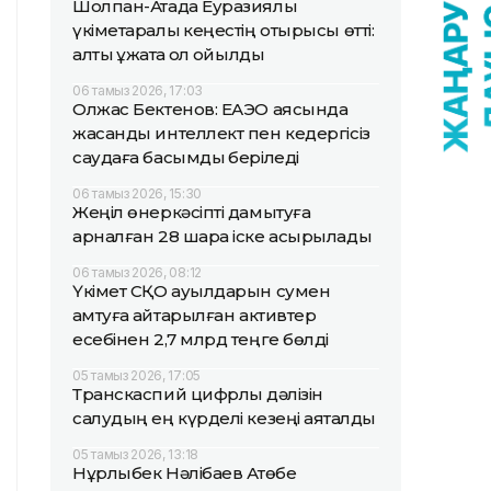
Шолпан-Атада Еуразиялық
үкіметаралық кеңестің отырысы өтті:
алты құжатқа қол қойылды
06 тамыз 2026, 17:03
Олжас Бектенов: ЕАЭО аясында
жасанды интеллект пен кедергісіз
саудаға басымдық беріледі
06 тамыз 2026, 15:30
Жеңіл өнеркәсіпті дамытуға
арналған 28 шара іске асырылады
06 тамыз 2026, 08:12
Үкімет СҚО ауылдарын сумен
қамтуға қайтарылған активтер
есебінен 2,7 млрд теңге бөлді
05 тамыз 2026, 17:05
Транскаспий цифрлық дәлізін
салудың ең күрделі кезеңі аяқталды
05 тамыз 2026, 13:18
Нұрлыбек Нәлібаев Ақтөбе