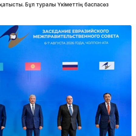
қатысты. Бұл туралы Үкіметтің баспасөз