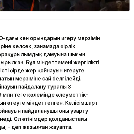
О-дағы кен орындарын игеру мерзімін
іне келсек, заңнамада өңірлік
нфрақұрылымдық дамуына шығын
рылған. Бұл міндеттемені жергілікті
сті өңірде жер қойнауын игеруге
атын мерзіміне сай белгілейді.
йнауын пайдалану туралы 3
млн теңге көлемінде әлеуметтік-
н өтеуге міндеттелген. Келісімшарт
қойнауын пайдаланушы оны ұзарту
гінеді. Ол өтінімдер қолданыстағы
ы, - деп жазылған жауапта.