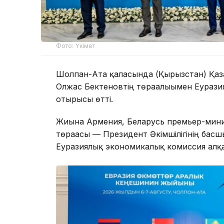
Фото: Үкімет
Шолпан-Ата қаласында (Қырғызстан) Қа
Олжас Бектеновтің төрағалығымен Еурази
отырысы өтті.
Жиынға Армения, Беларусь премьер-мини
төрағасы — Президент Әкімшілігінің басш
Еуразиялық экономикалық комиссия алқа