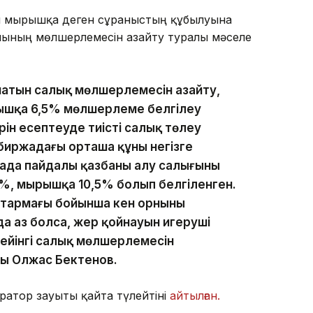
ен мырышқа деген сұраныстың құбылуына
ғының мөлшерлемесін азайту туралы мәселе
натын салық мөлшерлемесін азайту,
рышқа 6,5% мөлшерлеме белгілеу
рін есептеуде тиісті салық төлеу
 биржадағы орташа құны негізге
ада пайдалы қазбаны алу салығының
%, мырышқа 10,5% болып белгіленген.
2-тармағы бойынша кен орнының
да аз болса, жер қойнауын игеруші
дейінгі салық мөлшерлемесін
ды Олжас Бектенов.
атор зауыты қайта түлейтіні
айтылған.