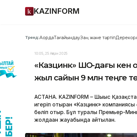
KAZINFORM
Ақорда
Тағайындау
Заң және тәртіп
Дерекқор
Тренд:
10:05, 25 Ақпан 2025
«Казцинк» ШҚО-дағы кен
жыл сайын 9 млн теңге т
АСТАНА. KAZINFORM – Шығыс Қазақста
игеріп отырған «Казцинк» компаниясы
бөліп отыр. Бұл туралы Премьер-Мин
жолдаған жауабында айтылған.