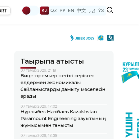
KZ
QZ
РУ
EN
中文
ق ز
ЎЗ
ORT
Тақырыпқа қатысты
07 тамыз 2026, 21:18
Вице-премьер негізгі серіктес
елдермен экономикалық
байланыстарды дамыту мәселесін
қарады
07 тамыз 2026, 17:02
Нұрлыбек Нәлібаев Kazakhstan
Paramount Engineering зауытының
жұмысымен танысты
07 тамыз 2026, 13:38