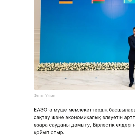
Фото: Үкімет
ЕАЭО-ға мүше мемлекеттердің басшылар
сақтау және экономикалық әлеуетін арт
өзара сауданы дамыту, Бірлестік елдері 
қойып отыр.