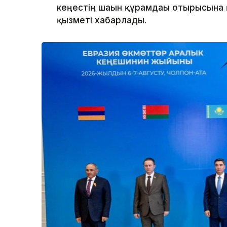
кеңестің шағын құрамдағы отырысына 
қызметі хабарлады.