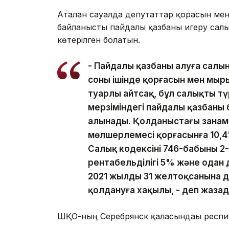
Аталған сауалда депутаттар қорғасын м
байланысты пайдалы қазбаны игеру салы
көтерілген болатын.
- Пайдалы қазбаны алуға салы
соның ішінде қорғасын мен мы
туарлы айтсақ, бұл салықтың тү
мерзіміндегі пайдалы қазбаның
алынады. Қолданыстағы заңнам
мөлшерлемесі қорғасынға 10,4
Салық кодексінің 746-бабының 
рентабельділігі 5% және одан 
2021 жылдың 31 желтоқсанына 
қолдануға хақылы, - деп жаза
ШҚО-ның Серебрянск қаласындағы респир