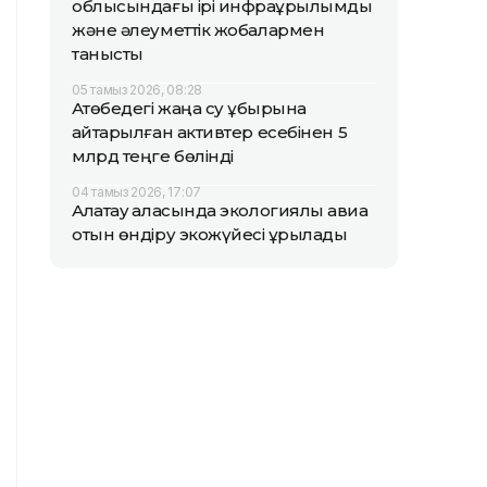
облысындағы ірі инфрақұрылымдық
және әлеуметтік жобалармен
танысты
05 тамыз 2026, 08:28
Ақтөбедегі жаңа су құбырына
қайтарылған активтер есебінен 5
млрд теңге бөлінді
04 тамыз 2026, 17:07
Алатау қаласында экологиялық авиа
отын өндіру экожүйесі құрылады