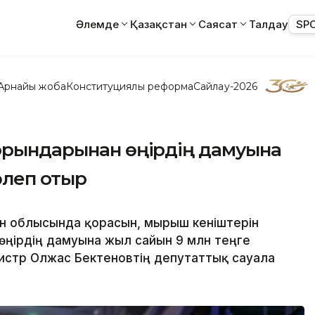
Әлемде
Қазақстан
Саясат
Талдау
SP
Арнайы жоба
Конституциялық реформа
Сайлау-2026
 орындарынан өңірдің дамуына
өлеп отыр
н облысында қорғасын, мырыш кеніштерін
 өңірдің дамуына жыл сайын 9 млн теңге
истр Олжас Бектеновтің депутаттық сауалға