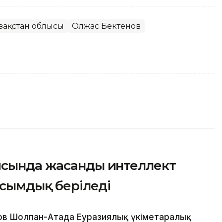
зақстан облысы
Олжас Бектенов
ясында жасанды интеллект
асымдық беріледі
в Шолпан-Атада Еуразиялық үкіметаралық