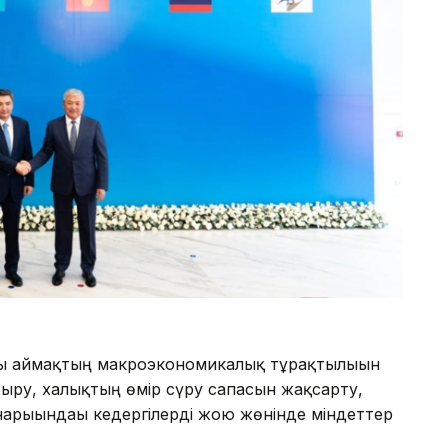
ы аймақтың макроэкономикалық тұрақтылығын
тыру, халықтың өмір сүру сапасын жақсарту,
нарығындағы кедергілерді жою жөнінде міндеттер