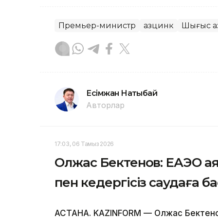
Премьер-министр
Қазцинк
Шығыс Қа
Есімжан Нақтыбай
Авторлар
17:03, 06 Тамыз 2026
Олжас Бектенов: ЕАЭО а
пен кедергісіз саудаға б
АСТАНА. KAZINFORM — Олжас Бектено