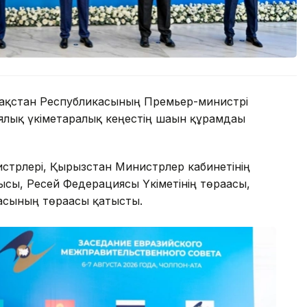
зақстан Республикасының Премьер-министрі
ялық үкіметаралық кеңестің шағын құрамдағы
стрлері, Қырғызстан Министрлер кабинетінің
ысы, Ресей Федерациясы Үкіметінің төрағасы,
сының төрағасы қатысты.