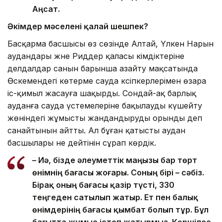
Аңсат.
Әкімдер мәселені қалай шешпек?
Басқарма басшысы өз сөзінде Алтай, Үлкен Нарын
аудандары және Риддер қаласы әкімдіктеріне
делдалдар санын барынша азайту мақсатында
Өскемендегі көтерме сауда кәсіпкерлерімен өзара
іс-қимыл жасауға шақырды. Сондай-ақ барлық
ауданға сауда үстемелеріне бақылауды күшейту
жөніндегі жұмысты жандандыруды орынды деп
санайтынын айтты. Ал бұған қатысты аудан
басшылары не дейтінін сұрап көрдік.
– Иә, бізде әлеуметтік маңызы бар төрт
өнімнің бағасы жоғары. Соның бірі – сәбіз.
Бірақ оның бағасы қазір түсті, 330
теңгеден сатылып жатыр. Ет пен балық
өнімдерінің бағасы қымбат болып тұр. Бұл
бағытта жұмыс істеп жатырмыз. Көршілес