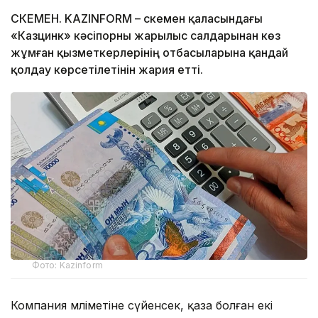
ӨСКЕМЕН. KAZINFORM – Өскемен қаласындағы
«Казцинк» кәсіпорны жарылыс салдарынан көз
жұмған қызметкерлерінің отбасыларына қандай
қолдау көрсетілетінін жария етті.
Фото: Kazinform
Компания мәліметіне сүйенсек, қаза болған екі