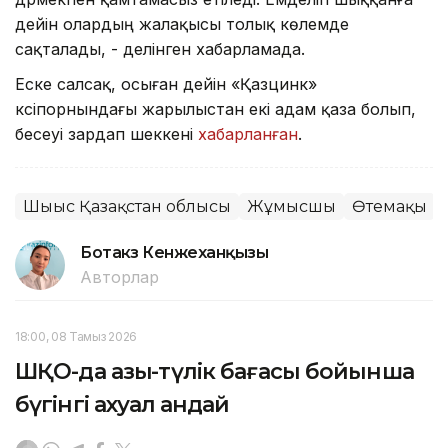
дейін олардың жалақысы толық көлемде
сақталады, - делінген хабарламада.
Еске салсақ, осыған дейін «Қазцинк»
кәсіпорнындағы жарылыстан екі адам қаза болып,
бесеуі зардап шеккені
хабарланған
.
Шығыс Қазақстан облысы
Жұмысшы
Өтемақы
Ботакөз Кенжеханқызы
Авторлар
18:00, 08 Тамыз 2026
ШҚО-да азық-түлік бағасы бойынша
бүгінгі ахуал қандай