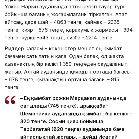
Үлкен Нарын ауданында алты негізгі тауар түрі
бойынша бағаның жоғарылағаны тіркелген. Атап
айтсақ, қара шай – 4863 теңге, қаймақ – 2326
теңге, қияр – 676 теңге, қарақұмық жармасы – 394
теңге, күріш –543 теңге, сүзбе – 2214 теңге.
Риддер қаласы – көкөністер мен ет ең қымбат
бағамен сатылатын қала. Одан бөлек, ол жақта
қызанақтың бір келісі 1 350 теңгеден саудаланып
жатыр. Алтай ауданында қиярдың орташа бағасы
– 678 теңге, қызанақтың орташа бағасы – 815
теңге.
– Ең қымбат рожки Марқакөл ауданында
сатылады (745 теңге). Қырыққабат
Шемонаиха ауданында қымбат, бір келісі –
320 теңге. Сосын қияр бойынша
Тарбағатай (820 теңге) ауданында баға
айтарлықтай жоғары, – дейді Исатай