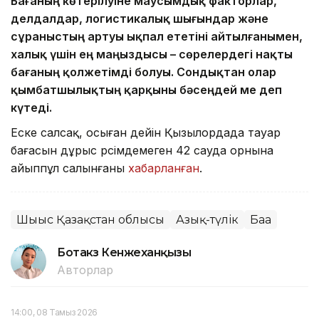
Бағаның көтерілуіне маусымдық факторлар,
делдалдар, логистикалық шығындар және
сұраныстың артуы ықпал ететіні айтылғанымен,
халық үшін ең маңыздысы – сөрелердегі нақты
бағаның қолжетімді болуы. Сондықтан олар
қымбатшылықтың қарқыны бәсеңдей ме деп
күтеді.
Еске салсақ, осыған дейін Қызылордада тауар
бағасын дұрыс рәсімдемеген 42 сауда орнына
айыппұл салынғаны
хабарланған
.
Шығыс Қазақстан облысы
Азық-түлік
Баға
Ботакөз Кенжеханқызы
Авторлар
14:00, 08 Тамыз 2026