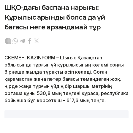
ШҚО-дағы баспана нарығы:
Құрылыс қарқынды болса да үй
бағасы неге арзандамай тұр
ӨСКЕМЕН. KAZINFORM – Шығыс Қазақстан
облысында тұрғын үй құрылысының көлемі соңғы
бірнеше жылда тұрақты өсіп келеді. Соған
қарамастан жаңа пәтер бағасы төмендеген жоқ.
Өңірде жаңа тұрғын үйдің бір шаршы метрінің
орташа құны 530,8 мың теңгені құраса, республика
бойынша бұл көрсеткіш – 617,6 мың теңге.