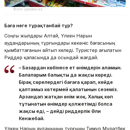
Фото: yandex.kz
Баға неге тұрақтанбай тұр?
Соңғы жылдары Алтай, Үлкен Нарын
аудандарының тұрғындары көкөніс бағасының
қымбаттағанын айтып келеді. Туристер ағылатын
Риддер қаласында да осындай жағдай.
– Базардан көбінесе ет өнімдерін аламын.
Балаларым балықты да жақсы көреді.
Бірақ сөрелердегі бағаға қарап, кейде
қалтамыз көтермей қалатынын сеземіз.
Арзандап жатқан өнім жоқ. Халық көп
тұтынатын өнімдер қолжетімді болса
жақсы еді, – дейді риддерлік Әли
Кенжебай.
Үлкен Нарын ауданының тұрғыны Тимур Мұратбек