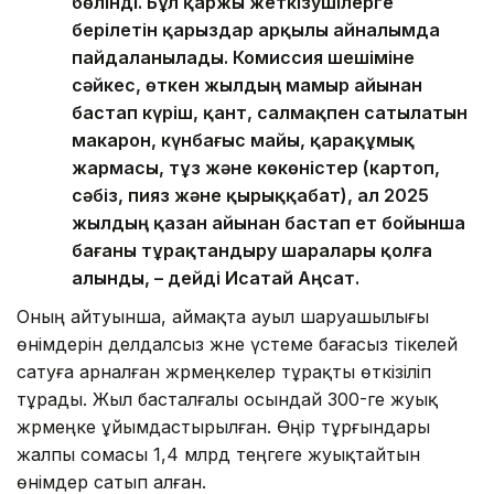
бөлінді. Бұл қаржы жеткізушілерге
берілетін қарыздар арқылы айналымда
пайдаланылады. Комиссия шешіміне
сәйкес, өткен жылдың мамыр айынан
бастап күріш, қант, салмақпен сатылатын
макарон, күнбағыс майы, қарақұмық
жармасы, тұз және көкөністер (картоп,
сәбіз, пияз және қырыққабат), ал 2025
жылдың қазан айынан бастап ет бойынша
бағаны тұрақтандыру шаралары қолға
алынды, – дейді Исатай Аңсат.
Оның айтуынша, аймақта ауыл шаруашылығы
өнімдерін делдалсыз және үстеме бағасыз тікелей
сатуға арналған жәрмеңкелер тұрақты өткізіліп
тұрады. Жыл басталғалы осындай 300-ге жуық
жәрмеңке ұйымдастырылған. Өңір тұрғындары
жалпы сомасы 1,4 млрд теңгеге жуықтайтын
өнімдер сатып алған.