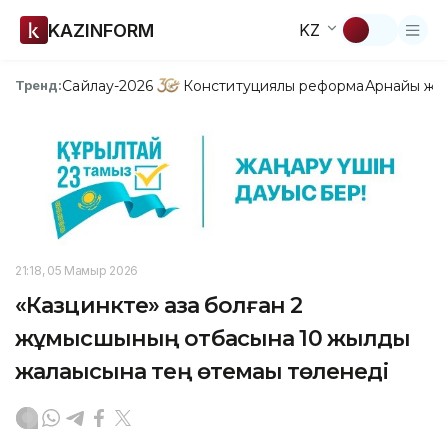
KAZINFORM
KZ
Сайлау-2026
Конституциялық реформа
Арнайы жо
Тренд:
21:18, 05 Мамыр 2026
«Казцинкте» қаза болған 2
жұмысшының отбасына 10 жылдық
жалақысына тең өтемақы төленеді