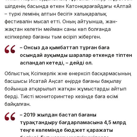
шілденің басында өткен Катонқарағайдағы «Алтай
– түркі әлемінің алтын бесігі» халықаралық
фестивалін мысал етті. Оның айтуынша, жан-
жақтан келетін мейман саны көп болғанда
кәсіпкерлер бағаны тым өсіріп жіберген.
– Онсыз да қымбаттап тұрған баға
осындай ауқымды шаралар өткенде тіптен
аспандап кетеді, – дейді ол.
Облыстық Кәсіпкерлік және өнеркәсіп басқармасының
басшысы Исатай Аңсат өңірде бағаны бақылау
бойынша атқарылып жатқан жұмыстарды айтып
берді. Тиісті мониторингтер кезінде баға өсімі
байқалған.
– 2019 жылдан бастап бағаны
тұрақтандыру бағдарламасына 4,5 млрд
теңге көлемінде бюджет қаражаты