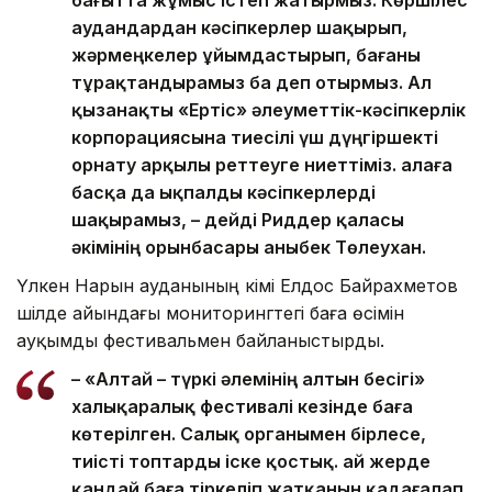
аудандардан кәсіпкерлер шақырып,
жәрмеңкелер ұйымдастырып, бағаны
тұрақтандырамыз ба деп отырмыз. Ал
қызанақты «Ертіс» әлеуметтік-кәсіпкерлік
корпорациясына тиесілі үш дүңгіршекті
орнату арқылы реттеуге ниеттіміз. Қалаға
басқа да ықпалды кәсіпкерлерді
шақырамыз, – дейді Риддер қаласы
әкімінің орынбасары Қаныбек Төлеухан.
Үлкен Нарын ауданының әкімі Елдос Байрахметов
шілде айындағы мониторингтегі баға өсімін
ауқымды фестивальмен байланыстырды.
– «Алтай – түркі әлемінің алтын бесігі»
халықаралық фестивалі кезінде баға
көтерілген. Салық органымен бірлесе,
тиісті топтарды іске қостық. Қай жерде
қандай баға тіркеліп жатқанын қадағалап,