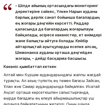
– Шілде айының ортасындағы мониторинг
деректеріне сәйкес, Үлкен Нарын ауданы
барлық дерлік санат бойынша бағалардың
ең жоғары деңгейін көрсетті. Риддер
қаласында да бағалардың жоғарылауы
байқалады, әсіресе көкөністер, ет өнімдері
және балықты айтуға болады. Кейбір
айтарлықтай ауытқуларды есепке алсақ,
Шемонаиха ауданы орташа деңгейден
жоғары, – дейді басқарма басшысы.
Көкөніс қымбаттап кеткен
Алтай мен Күршім аудандарындағы жалпы жағдай
тұрақты. Ал азық-түліктің ең төмен бағасы Зайсан,
Ұлан және Самар аудандарында байқалған. Исатай
Аңсат орташа көрсеткішпен салыстырғанда,
өңірде бағадағы ең елеулі айырмашылықтар үш
ауданда байқалатынын жеткізді. Оның ішінде