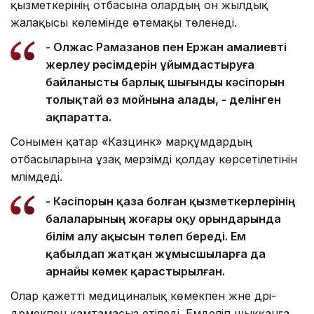
қызметкерінің отбасына олардың он жылдық
жалақысы көлемінде өтемақы төленеді.
- Олжас Рамазанов пен Ержан Қамалиевті
жерлеу рәсімдерін ұйымдастыруға
байланысты барлық шығынды кәсіпорын
толықтай өз мойнына алады, - делінген
ақпаратта.
Сонымен қатар «Казцинк» марқұмдардың
отбасыларына ұзақ мерзімді қолдау көрсетілетінін
мәлімдеді.
- Кәсіпорын қаза болған қызметкерлерінің
балаларының жоғары оқу орындарында
білім алу ақысын төлеп береді. Ем
қабылдап жатқан жұмысшыларға да
арнайы көмек қарастырылған.
Олар қажетті медициналық көмекпен және дәрі-
дәрмекпен қамтамасыз етіледі. Емделіп шыққанға