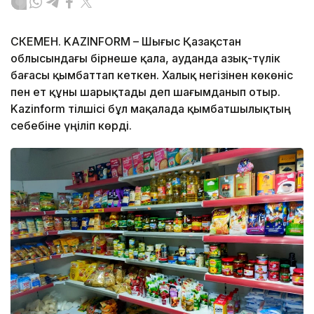
ӨСКЕМЕН. KAZINFORM – Шығыс Қазақстан
облысындағы бірнеше қала, ауданда азық-түлік
бағасы қымбаттап кеткен. Халық негізінен көкөніс
пен ет құны шарықтады деп шағымданып отыр.
Kazinform тілшісі бұл мақалада қымбатшылықтың
себебіне үңіліп көрді.