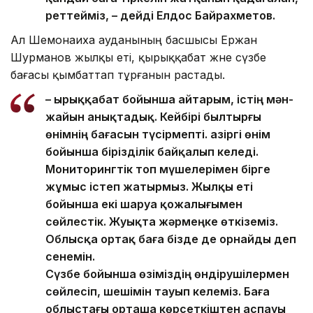
реттейміз, – дейді Елдос Байрахметов.
Ал Шемонаиха ауданының басшысы Ержан
Шурманов жылқы еті, қырыққабат және сүзбе
бағасы қымбаттап тұрғанын растады.
– Қырыққабат бойынша айтарым, істің мән-
жайын анықтадық. Кейбірі былтырғы
өнімнің бағасын түсірмепті. Қазіргі өнім
бойынша бірізділік байқалып келеді.
Мониторингтік топ мүшелерімен бірге
жұмыс істеп жатырмыз. Жылқы еті
бойынша екі шаруа қожалығымен
сөйлестік. Жуықта жәрмеңке өткіземіз.
Облысқа ортақ баға бізде де орнайды деп
сенемін.
Сүзбе бойынша өзіміздің өндірушілермен
сөйлесіп, шешімін тауып келеміз. Баға
облыстағы орташа көрсеткіштен аспауы