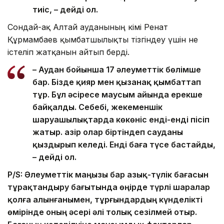
тиіс, – дейді ол.
Сондай-ақ Алтай ауданының әкімі Ренат
Құрмамбаев қымбатшылықты тізгіндеу үшін не
істеліп жатқанын айтып берді.
– Аудан бойынша 17 әлеуметтік бөлімше
бар. Бізде қияр мен қызанақ қымбаттап
тұр. Бұл әсіресе маусым айында ерекше
байқалды. Себебі, жекеменшік
шаруашылықтарда көкөніс енді-енді пісіп
жатыр. Қазір олар біртіндеп сауданы
қыздырып келеді. Енді баға түсе бастайды,
– дейді ол.
P/S: Әлеуметтік маңызы бар азық-түлік бағасын
тұрақтандыру бағытында өңірде түрлі шаралар
қолға алынғанымен, тұрғындардың күнделікті
өмірінде оның әсері әлі толық сезілмей отыр.