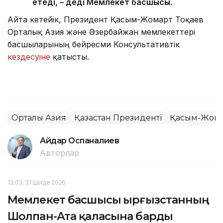
етеді, – деді Мемлекет басшысы.
Айта кетейік, Президент Қасым-Жомарт Тоқаев
Орталық Азия және Әзербайжан мемлекеттері
басшыларының бейресми Консультативтік
кездесуіне
қатысты.
Орталық Азия
Қазақстан Президенті
Қасым-Жомар
Айдар Оспаналиев
Авторлар
12:03, 31 Шілде 2026
Мемлекет басшысы Қырғызстанның
Шолпан-Ата қаласына барды