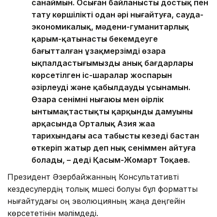
санаймын. Осыған байланысты достық пен
тату көршілікті одан әрі нығайтуға, сауда-
экономикалық, мәдени-гуманитарлық
қарым-қатынасты бекемдеуге
бағытталған ұзақмерзімді өзара
ықпалдастығымыздың анық бағдарлары
көрсетілген іс-шаралар жоспарын
әзірлеуді және қабылдауды ұсынамын.
Өзара сенімнің нығаюы мен өңірлік
ынтымақтастықтың қарқынды дамуының
арқасында Орталық Азия жаңа
тарихындағы аса табысты кезеңді бастан
өткеріп жатыр деп нық сеніммен айтуға
болады, – деді Қасым-Жомарт Тоқаев.
Президент Әзербайжанның Консультативті
кездесулердің толық мүшесі болуы бұл форматты
нығайтудағы оң эволюцияның жаңа деңгейін
көрсететінін мәлімдеді.