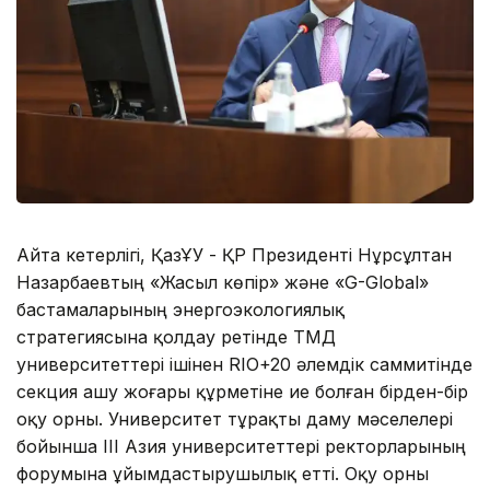
Айта кетерлігі, ҚазҰУ - ҚР Президенті Нұрсұлтан
Назар­баевтың «Жасыл көпір» және «G-Global»
бастамаларының энергоэкология­лық
стратегиясына қолдау ретінде ТМД
университеттері ішінен RIO+20 әлемдік саммитінде
секция ашу жоғары құрметіне ие болған бірден-бір
оқу орны. Университет тұрақты даму мәселелері
бойынша ІІІ Азия университеттері ректорларының
форумына ұйымдастырушылық етті. Оқу орны