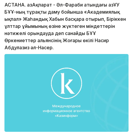
АСТАНА. ҚазАқпарат - Әл-Фараби атындағы ҚазҰУ
БҰҰ-ның тұрақты даму бойынша «Академиялық
ықпал» Жаһандық Хабын бас­қара отырып, Біріккен
ұлттар ұйы­мының өзіне жүктеген міндеттерін
нәтижелі орындауда деп санайды БҰҰ
Өркениеттер альянсінің Жоғары өкілі Насир
Абдулазиз әл-Насер.