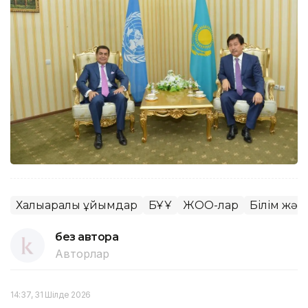
Халықаралық ұйымдар
БҰҰ
ЖОО-лар
Білім жә
без автора
Авторлар
14:37, 31 Шілде 2026