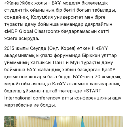
«Жаңа Жібек жолы - БҰҰ моделі» бүкіләлемдік
студенттік ойынының бір бөлігі болып табылады,
сондай-ақ, Колумбия уни­верситетімен бірге
тұрақты даму бойынша мамандар даярлайтын
«MDP Global Classroom» бағдарламасын сәтті
жүзеге асыруда.
2015 жылы Сеулде (Оңт. Корея) өткен ІІ «БҰҰ
академиялық ықпал» форумында Біріккен ұлттар
ұйымының хатшысы Пан Ги Мун тұрақты даму
бойынша БҰҰ жаһандық хабын басқарған ҚазҰУ
қызметіне жоғары баға берді. БҰҰ-ның 70 жылдық
мерейтойы аясында ҚазҰУ аталмыш халықаралық
беделді ұйымның штаб-пәтерінде «START
International conference» атты конференцияны ашу
мәртебесіне ие болды.