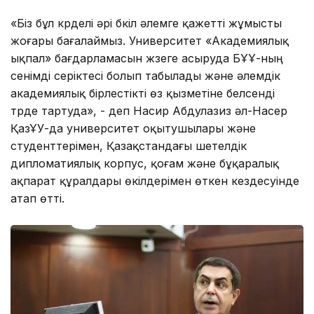
«Біз бұл күрделі әрі бүкіл әлемге қажетті жұмысты
жоғары бағалаймыз. Университет «Академиялық
ықпал» бағдарламасын жүзеге асыруда БҰҰ-ның
сенімді серіктесі болып табылады және әлемдік
академиялық бірлестікті өз қызметіне белсенді
түрде тартуда», - деп Насир Абдулазиз әл-Насер
ҚазҰУ-да университет оқытушылары және
студенттерімен, Қазақстандағы шетелдік
дипломатиялық корпус, қоғам және бұқаралық
ақпарат құралдары өкілдерімен өткен кездесуінде
атап өтті.