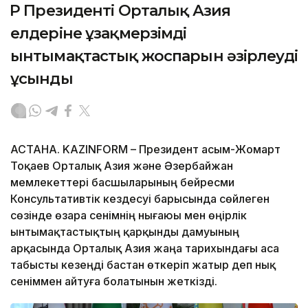
ҚР Президенті Орталық Азия
елдеріне ұзақмерзімді
ынтымақтастық жоспарын әзірлеуді
ұсынды
АСТАНА. KAZINFORM – Президент Қасым-Жомарт
Тоқаев Орталық Азия және Әзербайжан
мемлекеттері басшыларының бейресми
Консультативтік кездесуі барысында сөйлеген
сөзінде өзара сенімнің нығаюы мен өңірлік
ынтымақтастықтың қарқынды дамуының
арқасында Орталық Азия жаңа тарихындағы аса
табысты кезеңді бастан өткеріп жатыр деп нық
сеніммен айтуға болатынын жеткізді.