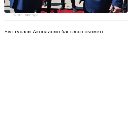
Фото: Ақорда
Бұл туралы Ақорданың баспасөз қызметі
хабарлады.