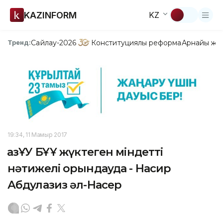
KAZINFORM
KZ
Сайлау-2026
Конституциялық реформа
Арнайы жо
Тренд:
19:34, 11 Мамыр 2017
ҚазҰУ БҰҰ жүктеген міндетті
нәтижелі орындауда - Насир
Абдулазиз әл-Насер