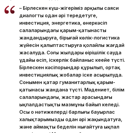
– Бірлескен күш-жігеріміз арқылы саяси
диалогты одан әрі тереңдетуге,
инвестиция, энергетика, өнеркәсіп
салаларындағы қарым-қатынасты
жандандыруға, бірыңғай көлік-логистика
жүйесін қалыптастыруға қолайлы жағдай
жасалуда. Соңғы жылдары өңірішілік сауда
ұдайы өсіп, іскерлік байланыс кеңейе түсті.
Бірлескен кәсіпорындар құрылып, ортақ
инвестициялық жобалар іске асырылуда.
Сонымен қатар гуманитарлық қарым-
қатынасы жандана түсті. Мәдениет, білім
салаларындағы, жастар арасындағы
ықпалдастықтың мазмұны байып келеді.
Осы оң нәтижелердің барлығы бауырлас
халықтарымызды одан әрі жақындатуға,
және аймақтың беделін нығайтуға ықпал