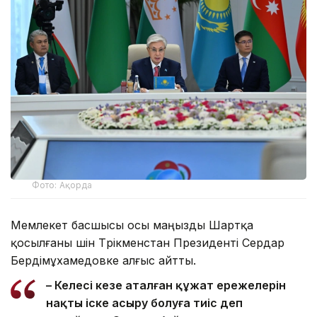
Фото: Ақорда
Мемлекет басшысы осы маңызды Шартқа
қосылғаны үшін Түрікменстан Президенті Сердар
Бердімұхамедовке алғыс айтты.
– Келесі кезең аталған құжат ережелерін
нақты іске асыру болуға тиіс деп