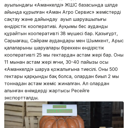
ауылындағы «Аманкелді» ЖШС базасында шілде
айында құрылған «Аман Агро Сервис» жемістерді
сақтау және дайындау ауыл шаруашылығы
өндірістік кооперативі. Ауқымы бес ауданды
құрайтын кооперативтің 38 мүшесі бар. Қазығұрт,
Сарыағаш, Сайрам аудандары мен Шымкент, Арыс
қалаларының шаруалары біреккен өндірістік
кооперативтің 25 мың гектардан астам жері бар. Оның
11 мыңнан астам жері яғни, 30-40 пайызы осы
«Аманкелді» шаруа қожалығына тиесілі. Оның 500
гектары қарқынды бақ болса, олардан биыл 2 мың
тоннадан астам жеміс жиналған. Ал олардан
алынған өнімдердің жартысы Ресейге
экспортталды.