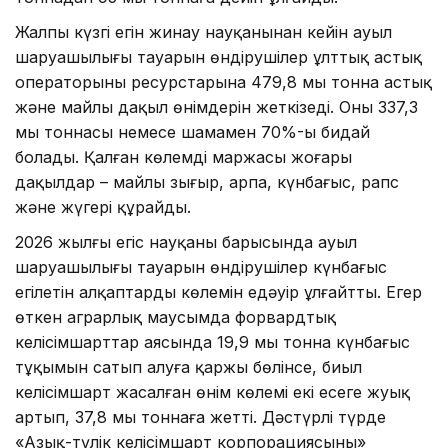
Жалпы күзгі егін жинау науқанынан кейін ауыл
шаруашылығы тауарын өндірушілер ұлттық астық
операторының ресурстарына 479,8 мың тонна астық
және майлы дақыл өнімдерін жеткізеді. Оның 337,3
мың тоннасы немесе шамамен 70%-ы бидай
болады. Қалған көлемді маржасы жоғары
дақылдар – майлы зығыр, арпа, күнбағыс, рапс
және жүгері құрайды.
2026 жылғы егіс науқаны барысында ауыл
шаруашылығы тауарын өндірушілер күнбағыс
егілетін алқаптардың көлемін едәуір ұлғайтты. Егер
өткен аграрлық маусымда форвардтық
келісімшарттар аясында 19,9 мың тонна күнбағыс
тұқымын сатып алуға қаржы бөлінсе, биыл
келісімшарт жасалған өнім көлемі екі есеге жуық
артып, 37,8 мың тоннаға жетті. Дәстүрлі түрде
«Азық-түлік келісімшарт корпорациясының»