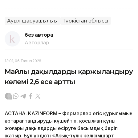
Ауыл шаруашылығы
Түркістан облысы
без автора
Авторлар
13:01, 06 Тамыз 2026
Майлы дақылдарды қаржыландыру
көлемі 2,6 есе артты
АСТАНА. KAZINFORM – Фермерлер егіс құрылымын
әртараптандыруды күшейтіп, қосылған құны
жоғары дақылдарды өсіруге басымдық беріп
жатыр. Бұл үрдісті «Азық-түлік келісімшарт