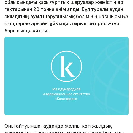
облысындағы қазығұрттық шаруалар жемістің әр
гектарынан 20 тонна өнім алды. Бұл туралы аудан
әкімдігінің ауыл шаруашылық бөлімінің басшысы БАҚ
өкілдеріне арнайы ұйымдастырылған пресс-тур
барысында айтты.
Оның айтуынша, ауданда жалпы көп жылдық