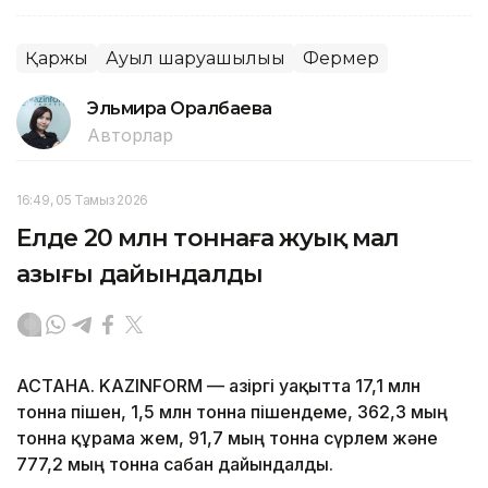
Қаржы
Ауыл шаруашылығы
Фермер
Эльмира Оралбаева
Авторлар
16:49, 05 Тамыз 2026
Елде 20 млн тоннаға жуық мал
азығы дайындалды
АСТАНА. KAZINFORM — Қазіргі уақытта 17,1 млн
тонна пішен, 1,5 млн тонна пішендеме, 362,3 мың
тонна құрама жем, 91,7 мың тонна сүрлем және
777,2 мың тонна сабан дайындалды.