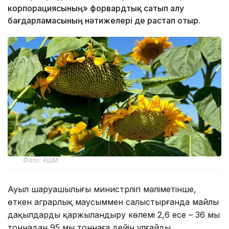
корпорациясының» форвардтық сатып алу
бағдарламасының нәтижелері де растап отыр.
Фото: АШМ
Ауыл шаруашылығы министрлігі мәліметінше,
өткен аграрлық маусыммен салыстырғанда майлы
дақылдарды қаржыландыру көлемі 2,6 есе – 36 мың
тоннадан 95 мың тоннаға дейін ұлғайды.