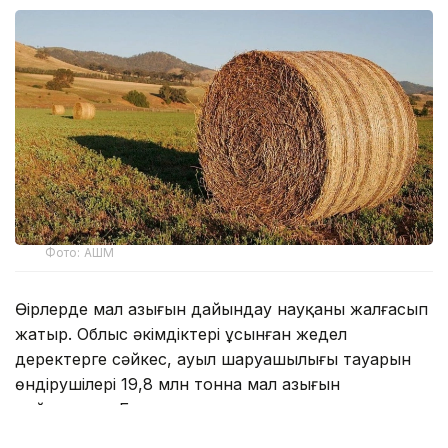
Фото: АШМ
Өңірлерде мал азығын дайындау науқаны жалғасып
жатыр. Облыс әкімдіктері ұсынған жедел
деректерге сәйкес, ауыл шаруашылығы тауарын
өндірушілері 19,8 млн тонна мал азығын
дайындады. Бұл алдағы қысқы малды қорада
ұстау кезеңіне қажетті жоспарлы пішен көлемінің