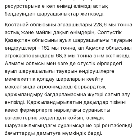
ресурстарына ең көп өнімді еліміздің астық
белдеуіндегі шаруашылықтар жеткізеді.
Қостанай облысының аграршылары 228,6 мың тонна
астық және майлы дақыл өнімдерін, Солтүстік
Қазақстан облысының ауыл шаруашылығы тауарын
өндірушілері – 162 мың тонна, ал Ақмола облысының
агрокәсіпорындары 68,3 мың тонна өнім жеткізеді.
Алматы облысы мен өзге де оңтүстік өңірлердегі
ауыл шаруашылығы тауарын өндірушілерге
мемлекеттік қолдау шараларын кеңейту
мақсатында агроөнімдерді форвардтық
қаржыландыру бағдарламасына жүгері сатып алу
енгізілді. Қаржыландырылатын дақылдар тізімінің
кеңеюі фермерлерге нарықтағы сұраныстың
өзгерістеріне жедел ден қойып, өсімдік
шаруашылығындағы сұранысқа ие әрі рентабельді
бағыттарды дамытуға мүмкіндік берді.