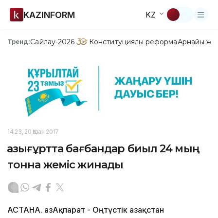
KAZINFORM
KZ
Сайлау-2026
Конституциялық реформа
Арнайы жо
Тренд:
14:23, 20 Қазан 2017
Қазығұртта бағбандар биыл 24 мың
тонна жеміс жинады
АСТАНА. ҚазАқпарат - Оңтүстік Қазақстан