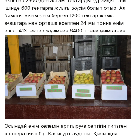
екпелер 2300-ден астам гектарды құрайды, оның
ішінде 600 гектарға жуығы жүзім болып отыр. Ал
биылғы жылы өнім берген 1200 гектар жеміс
ағаштарынан орташа есеппен 24 мың тонна өнім
алса, 413 гектар жүзімнен 6400 тонна өнім алған.
Осындай өнім көлемін арттыруға септігін тигізген
кооперативтің бірі Қазығұрт ауданы Қызылқия