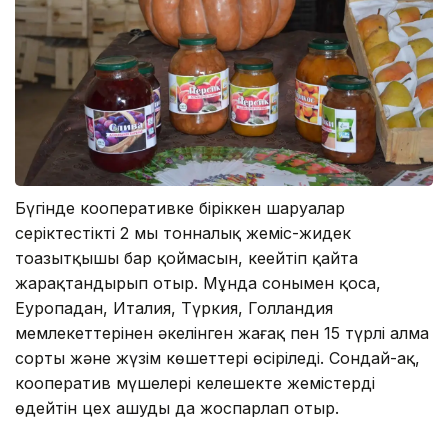
Бүгінде кооперативке біріккен шаруалар
серіктестіктің 2 мың тонналық жеміс-жидек
тоңазытқышы бар қоймасын, кеңейтіп қайта
жарақтандырып отыр. Мұнда сонымен қоса,
Еуропадан, Италия, Түркия, Голландия
мемлекеттерінен әкелінген жаңғақ пен 15 түрлі алма
сорты және жүзім көшеттері өсіріледі. Сондай-ақ,
кооператив мүшелері келешекте жемістерді
өңдейтін цех ашуды да жоспарлап отыр.