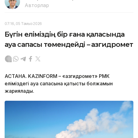
Авторлар
07:16, 05 Тамыз 2026
Бүгін еліміздің бір ғана қаласында
ауа сапасы төмендейді – Қазгидромет
АСТАНА. KAZINFORM – «Қазгидромет» РМК
еліміздегі ауа сапасына қатысты болжамын
жариялады.