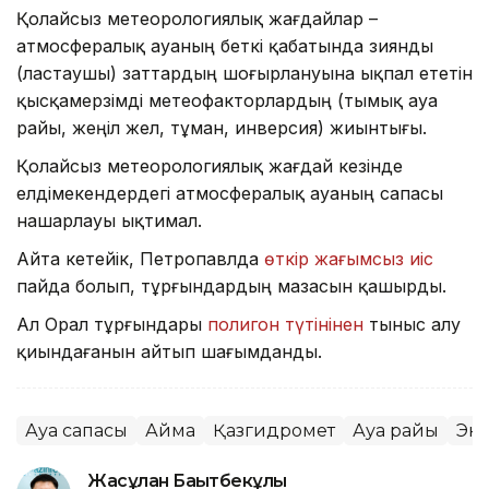
Қолайсыз метеорологиялық жағдайлар –
атмосфералық ауаның беткі қабатында зиянды
(ластаушы) заттардың шоғырлануына ықпал ететін
қысқамерзімді метеофакторлардың (тымық ауа
райы, жеңіл жел, тұман, инверсия) жиынтығы.
Қолайсыз метеорологиялық жағдай кезінде
елдімекендердегі атмосфералық ауаның сапасы
нашарлауы ықтимал.
Айта кетейік, Петропавлда
өткір жағымсыз иіс
пайда болып, тұрғындардың мазасын қашырды.
Ал Орал тұрғындары
полигон түтінінен
тыныс алу
қиындағанын айтып шағымданды.
Ауа сапасы
Аймақ
Қазгидромет
Ауа райы
Эк
Жасұлан Бақытбекұлы