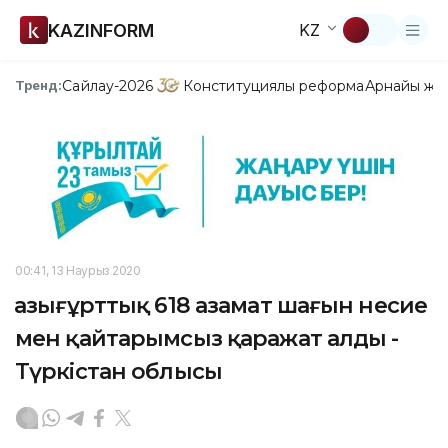
KAZINFORM
KZ
Сайлау-2026
Конституциялық реформа
Арнайы жо
Тренд:
00:41, 13 Наурыз 2020
Қазығұрттық 618 азамат шағын несие
мен қайтарымсыз қаражат алды -
Түркістан облысы