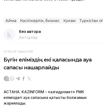
Аймақ
Кәсіпкерлік, бизнес
Қоғам
Түркістан об
без автора
Авторлар
07:30, 06 Тамыз 2026
Бүгін еліміздің екі қаласында ауа
сапасы нашарлайды
АСТАНА. KAZINFORM – «Қазгидромет» РМК
еліміздегі ауа сапасына қатысты болжамын
жариялады.