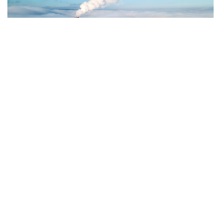
Фото: Magnific.com
5 тамызда қолайсыз метеорологиялық
жағдайлар Ақтөбе қалаласында күтіледі, –
делінген хабарламада.
Қолайсыз метеорологиялық жағдайлар –
атмосфералық ауаның беткі қабатында зиянды
(ластаушы) заттардың шоғырлануына ықпал ететін
қысқамерзімді метеофакторлардың (тымық ауа
райы, жеңіл жел, тұман, инверсия) жиынтығы.
Қолайсыз метеорологиялық жағдай кезінде
елдімекендердегі атмосфералық ауаның сапасы