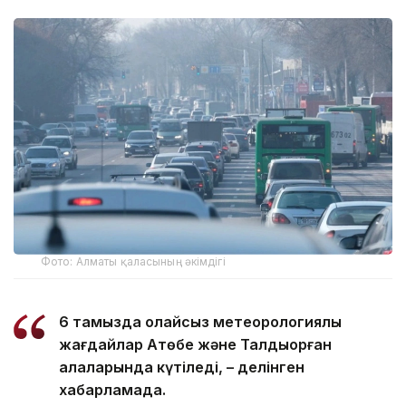
Фото: Алматы қаласының әкімдігі
6 тамызда қолайсыз метеорологиялық
жағдайлар Ақтөбе және Талдықорған
қалаларында күтіледі, – делінген
хабарламада.