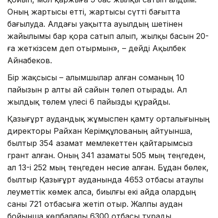
Оның жартысы етті, жартысы сүтті бағытта
бағылуда. Алдағы уақытта ауылдың шетінен
жайылымы бар қора сатып алып, жылқы басын 20-
ға жеткізсем деп отырмын», – дейді Ақылбек
Айнабеков.
Бір жақсысы – алымшылар алған соманың 10
пайызын әр алты ай сайын төлеп отырады. Ал
жылдық төлем үлесі 6 пайызды құрайды.
Қазығұрт аудандық жұмыспен қамту орталығының
директоры Райхан Керімқұлованың айтуынша,
былтыр 354 азамат мемлекеттен қайтарымсыз
грант алған. Оның 341 азаматы 505 мың теңгеден,
ал 13-і 252 мың теңгеден несие алған. Бұдан бөлек,
былтыр Қазығұрт ауданында 4653 отбасы атаулы
әлеуметтік көмек алса, биылғы екі айда олардың
саны 721 отбасыға жетіп отыр. Жалпы аудан
бойынша көпбалалы 6300 отбасы тұрады.