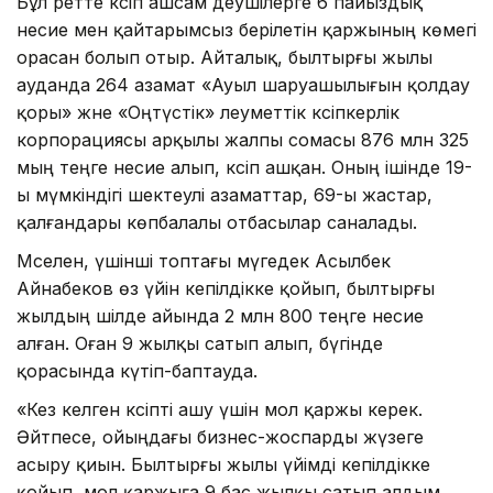
Бұл ретте кәсіп ашсам деушілерге 6 пайыздық
несие мен қайтарымсыз берілетін қаржының көмегі
орасан болып отыр. Айталық, былтырғы жылы
ауданда 264 азамат «Ауыл шаруашылығын қолдау
қоры» және «Оңтүстік» әлеуметтік кәсіпкерлік
корпорациясы арқылы жалпы сомасы 876 млн 325
мың теңге несие алып, кәсіп ашқан. Оның ішінде 19-
ы мүмкіндігі шектеулі азаматтар, 69-ы жастар,
қалғандары көпбалалы отбасылар саналады.
Мәселен, үшінші топтағы мүгедек Асылбек
Айнабеков өз үйін кепілдікке қойып, былтырғы
жылдың шілде айында 2 млн 800 теңге несие
алған. Оған 9 жылқы сатып алып, бүгінде
қорасында күтіп-баптауда.
«Кез келген кәсіпті ашу үшін мол қаржы керек.
Әйтпесе, ойыңдағы бизнес-жоспарды жүзеге
асыру қиын. Былтырғы жылы үйімді кепілдікке
қойып, мол қаржыға 9 бас жылқы сатып алдым.