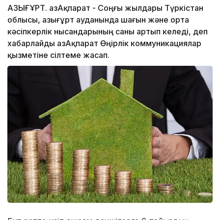
ҚАЗЫҒҰРТ. ҚазАқпарат - Соңғы жылдары Түркістан
облысы, Қазығұрт ауданында шағын және орта
кәсіпкерлік нысандарының саны артып келеді, деп
хабарлайды ҚазАқпарат Өңірлік коммуникациялар
қызметіне сілтеме жасап.